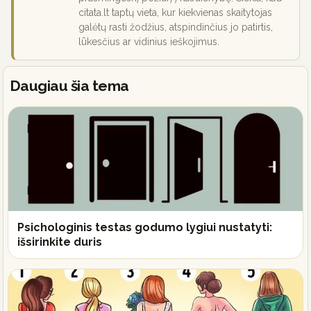
citata.lt taptų vieta, kur kiekvienas skaitytojas
galėtų rasti žodžius, atspindinčius jo patirtis,
lūkesčius ar vidinius ieškojimus.
Daugiau šia tema
Psichologinis testas godumo lygiui nustatyti:
išsirinkite duris