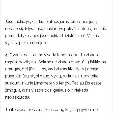
Jūsų laukia įvykiai, kurie atneš jums laimę, nes jūsų
noras išsipildys. Jūsų laukiantys pokyčiai atneš jums tik
gerus dalykus, nes jūsų laukia didžiulė laimė. Viskas
vyks taip, kaip norėjote!
4.
Gyvenimas tau ne visada lengvas, bet tu visada
mąstai pozityviai. Sėkmė ne visada buvo jūsų ištikimas
draugas, bet jūs tikitės, kad viskas klostysis į gerąją
pusę. Už jūsų slypi daug įvykių, su kuriais jums teko
susidurti ir kurie jums nebuvo lengvi. Tačiau jūs esate
žmogus, kuris visada tikisi geriausio ir niekada
nepasiduoda.
Turite vieną troškimą, kuris daug ką jūsų gyvenime