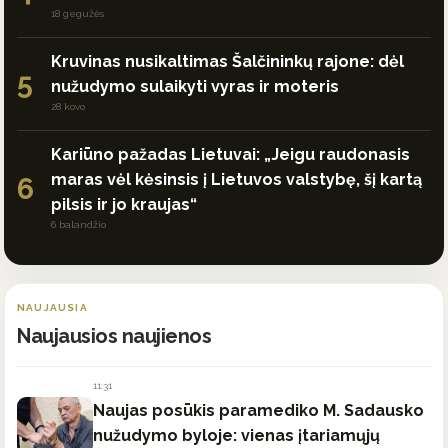
18 gegužės
Kruvinas nusikaltimas Šalčininkų rajone: dėl
5
nužudymo sulaikyti vyras ir moteris
28 kovo
Kariūno pažadas Lietuvai: „Jeigu raudonasis
maras vėl kėsinsis į Lietuvos valstybę, šį kartą
6
pilsis ir jo kraujas“
6 balandžio
NAUJAUSIA
Naujausios naujienos
11:31
Naujas posūkis paramediko M. Sadausko
nužudymo byloje: vienas įtariamųjų