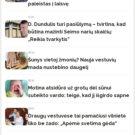
paleistas į laisvę
11:21
D. Dundulis turi pasiūlymą – tvirtina, kad
būtina mažinti Seimo narių skaičių:
„Reikia tvarkytis”
16:14
Šunys vietoj žmonių? Nauja vestuvių
mada nustebino daugelį
16:10
Motina atsidūrė už grotų dėl sūnui
suteikto vardo: teigė, kad jį išgirdo sapne
16:07
Draugų vestuvėse tai pamačiusi vilnietė
liko be žado: „Apėmė svetima gėda“