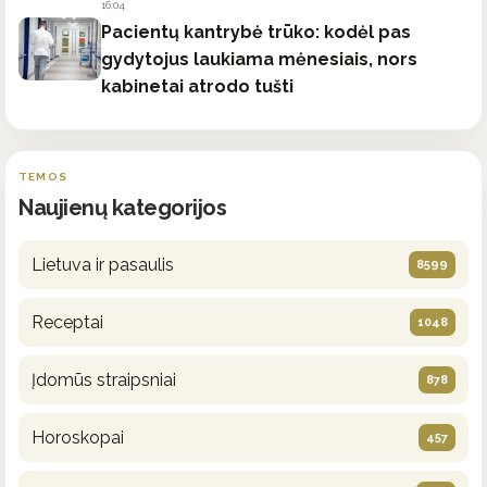
16:04
Pacientų kantrybė trūko: kodėl pas
gydytojus laukiama mėnesiais, nors
kabinetai atrodo tušti
TEMOS
Naujienų kategorijos
Lietuva ir pasaulis
8599
Receptai
1048
Įdomūs straipsniai
878
Horoskopai
457