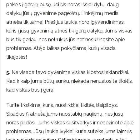
pakeis į gerąją pusę. Jei šis noras išsipildytų, daug
dalykų jūsų gyvenime pagerėtų. Linkėjimų medis
atneša tik laimę! Prieš jus laukia noro įgyvendinimas,
kuris į jūsų gyvenimą atneš tik gerų dalykų. Jums viskas
bus tik geriau, nes netrukus jūs net nesužinosite apie
problemas. Atėjo laikas pokyčiams, kurių visada
tikėjotės!
5.
Ne visada tavo gyvenime viskas klostosi sklandžiai.
Kad ir kaip jums būtų sunku, niekada nenustosite tikėtis,
kad viskas bus į gerą.
Turite troškimą, kuris, nuoširdžiai tikitės, išsipildys.
Skaičius 5 atneša jums nuostabių naujienų, nes jūsų
noras pildosi. Jums viskas susitvarkys ir nebežinote apie
problemas. Jūsų laukia įvykiai, kurie suteiks jums laimės