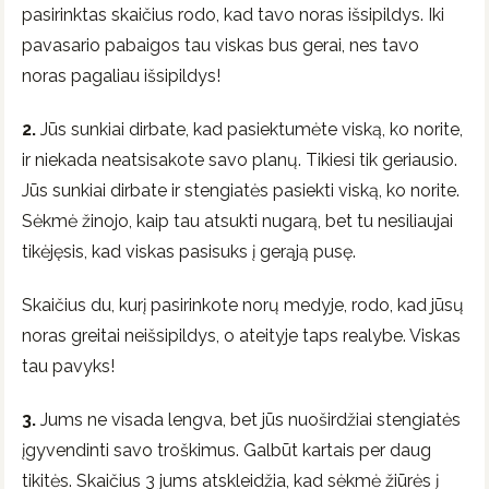
pasirinktas skaičius rodo, kad tavo noras išsipildys. Iki
pavasario pabaigos tau viskas bus gerai, nes tavo
noras pagaliau išsipildys!
2.
Jūs sunkiai dirbate, kad pasiektumėte viską, ko norite,
ir niekada neatsisakote savo planų. Tikiesi tik geriausio.
Jūs sunkiai dirbate ir stengiatės pasiekti viską, ko norite.
Sėkmė žinojo, kaip tau atsukti nugarą, bet tu nesiliaujai
tikėjęsis, kad viskas pasisuks į gerąją pusę.
Skaičius du, kurį pasirinkote norų medyje, rodo, kad jūsų
noras greitai neišsipildys, o ateityje taps realybe. Viskas
tau pavyks!
3.
Jums ne visada lengva, bet jūs nuoširdžiai stengiatės
įgyvendinti savo troškimus. Galbūt kartais per daug
tikitės. Skaičius 3 jums atskleidžia, kad sėkmė žiūrės į