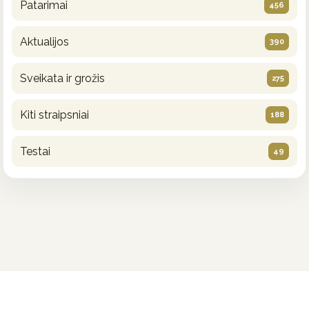
Patarimai
456
Aktualijos
390
Sveikata ir grožis
275
Kiti straipsniai
188
Testai
49