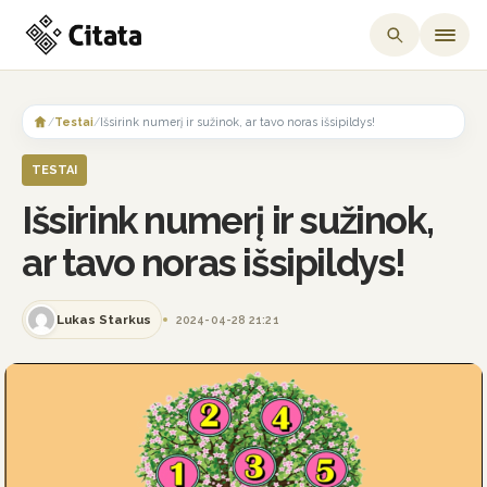
Skip
to
/
Testai
/
Išsirink numerį ir sužinok, ar tavo noras išsipildys!
content
TESTAI
Išsirink numerį ir sužinok,
ar tavo noras išsipildys!
Lukas Starkus
2024-04-28 21:21