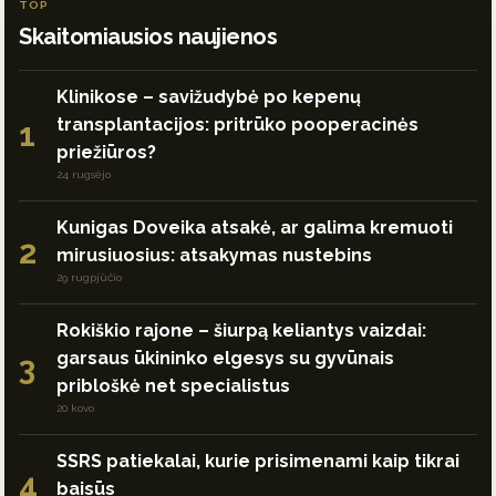
TOP
Skaitomiausios naujienos
Klinikose – savižudybė po kepenų
transplantacijos: pritrūko pooperacinės
1
priežiūros?
24 rugsėjo
Kunigas Doveika atsakė, ar galima kremuoti
2
mirusiuosius: atsakymas nustebins
29 rugpjūčio
Rokiškio rajone – šiurpą keliantys vaizdai:
garsaus ūkininko elgesys su gyvūnais
3
pribloškė net specialistus
20 kovo
SSRS patiekalai, kurie prisimenami kaip tikrai
4
baisūs