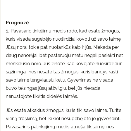
Prognozė
1.
Pavasario linkėjimų medis rodo, kad esate žmogus,
kuris visada sugebėjo nuoširdžiai kovoti už savo laimę.
Jūsų norai tokie pat nuolankūs kaip ir jūs. Niekada per
daug nenorėjai, bet pastaruoju metu negali pasiekti net
menkiausio noro. Jūs žinote, kad kovojate nuoširdžiai ir
sąžiningai, nes nesate tas žmogus, kuris bandys rasti
savo laimę lengviausiu keliu. Gyvenimas ne visada
buvo teisingas jūsų atžvilgiu, bet jūs niekada
nenustojote tikėtis didelės laimės.
Jūs esate atkaklus žmogus, kuris tiki savo laime. Turite
vieną troškimą, bet iki šiol nesugebėjote jo įgyvendinti.
Pavasarinis palinkėjimų medis atneša tik laimę, nes