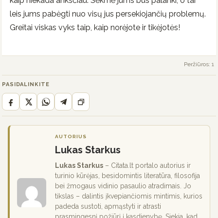
kaip niekada anksčiau. Sėkmė jums bus palanki, o tai
leis jums pabėgti nuo visų jus persekiojančių problemų.
Greitai viskas vyks taip, kaip norėjote ir tikėjotės!
Peržiūros: 1
PASIDALINKITE
AUTORIUS
Lukas Starkus
Lukas Starkus
– Citata.lt portalo autorius ir
turinio kūrėjas, besidomintis literatūra, filosofija
bei žmogaus vidinio pasaulio atradimais. Jo
tikslas – dalintis įkvepiančiomis mintimis, kurios
padeda sustoti, apmąstyti ir atrasti
prasmingesnį požiūrį į kasdienybę. Siekia, kad