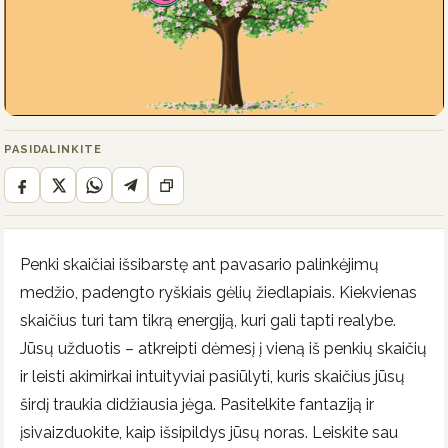
PASIDALINKITE
Penki skaičiai išsibarstę ant pavasario palinkėjimų
medžio, padengto ryškiais gėlių žiedlapiais. Kiekvienas
skaičius turi tam tikrą energiją, kuri gali tapti realybe.
Jūsų užduotis – atkreipti dėmesį į vieną iš penkių skaičių
ir leisti akimirkai intuityviai pasiūlyti, kuris skaičius jūsų
širdį traukia didžiausia jėga. Pasitelkite fantaziją ir
įsivaizduokite, kaip išsipildys jūsų noras. Leiskite sau