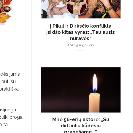
Į Pikul ir Dirksčio konfliktą
įsikišo kitas vyras: „Tau ausis
nuravės“
2026 5 rugpjūčio
padės jums
iauti su
raktiškai.
sijungti
puiki proga
Mirė 56-erių aktorė: „Su
 tai
didžiuliu liūdesiu
pranešame…“