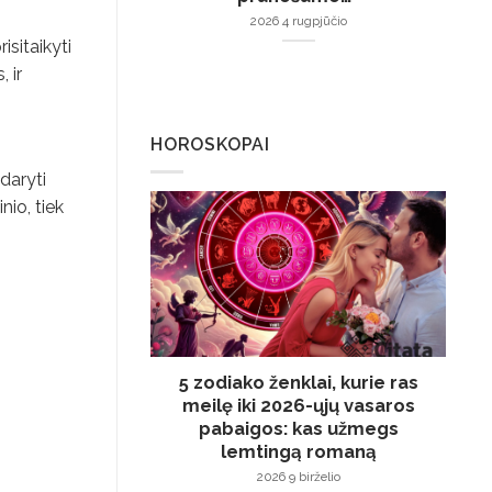
2026 4 rugpjūčio
isitaikyti
 ir
HOROSKOPAI
daryti
nio, tiek
5 zodiako ženklai, kurie ras
meilę iki 2026-ųjų vasaros
pabaigos: kas užmegs
lemtingą romaną
2026 9 birželio