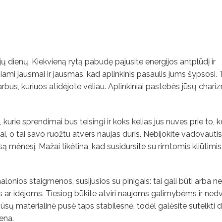
ų dienų. Kiekvieną rytą pabudę pajusite energijos antplūdį ir
iami jausmai ir jausmas, kad aplinkinis pasaulis jums šypsosi. 
bus, kuriuos atidėjote vėliau. Aplinkiniai pastebės jūsų charizm
 kurie sprendimai bus teisingi ir koks kelias jus nuves prie to, k
nai, o tai savo ruožtu atvers naujas duris. Nebijokite vadovauti
visą mėnesį. Mažai tikėtina, kad susidursite su rimtomis kliūtimis,
lonios staigmenos, susijusios su pinigais: tai gali būti arba n
 ar idėjoms. Tiesiog būkite atviri naujoms galimybėms ir ne
 Jūsų materialinė pusė taps stabilesnė, todėl galėsite sutelkti 
ena.