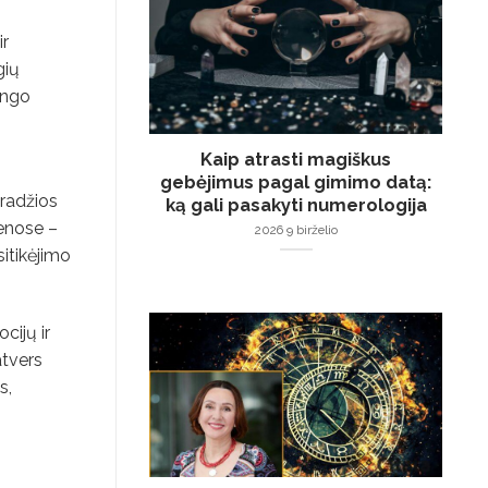
ir
gių
ingo
Kaip atrasti magiškus
gebėjimus pagal gimimo datą:
pradžios
ką gali pasakyti numerologija
menose –
2026 9 birželio
sitikėjimo
cijų ir
atvers
s,