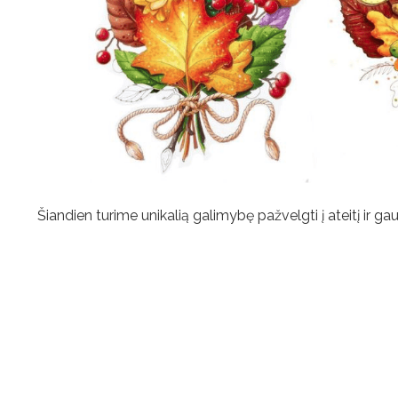
Šiandien turime unikalią galimybę pažvelgti į ateitį ir g