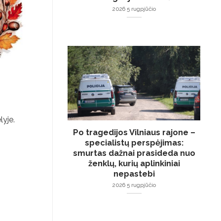
2026 5 rugpjūčio
lyje.
Po tragedijos Vilniaus rajone –
specialistų perspėjimas:
smurtas dažnai prasideda nuo
ženklų, kurių aplinkiniai
nepastebi
2026 5 rugpjūčio