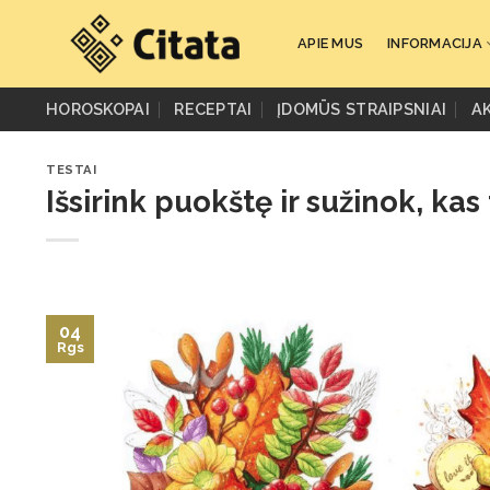
Skip
to
APIE MUS
INFORMACIJA
content
HOROSKOPAI
RECEPTAI
ĮDOMŪS STRAIPSNIAI
A
TESTAI
Išsirink puokštę ir sužinok, kas
04
Rgs