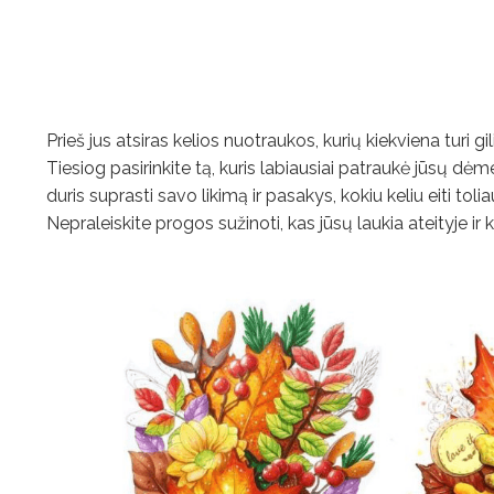
Prieš jus atsiras kelios nuotraukos, kurių kiekviena turi g
Tiesiog pasirinkite tą, kuris labiausiai patraukė jūsų dėmes
duris suprasti savo likimą ir pasakys, kokiu keliu eiti tolia
Nepraleiskite progos sužinoti, kas jūsų laukia ateityje ir