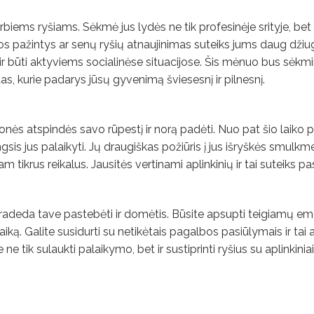
biems ryšiams. Sėkmė jus lydės ne tik profesinėje srityje, bet 
 pažintys ar senų ryšių atnaujinimas suteiks jums daug džiu
ir būti aktyviems socialinėse situacijose. Šis mėnuo bus sėkm
s, kurie padarys jūsų gyvenimą šviesesnį ir pilnesnį.
onės atspindės savo rūpestį ir norą padėti. Nuo pat šio laiko 
ngsis jus palaikyti. Jų draugiškas požiūris į jus išryškės smulk
 tikrus reikalus. Jausitės vertinami aplinkinių ir tai suteiks pa
 pradeda tave pastebėti ir domėtis. Būsite apsupti teigiamų emo
iką. Galite susidurti su netikėtais pagalbos pasiūlymais ir tai 
 tik sulaukti palaikymo, bet ir sustiprinti ryšius su aplinkiniai