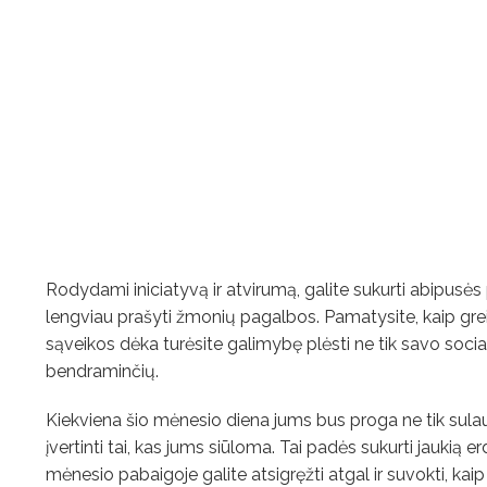
Rodydami iniciatyvą ir atvirumą, galite sukurti abipus
lengviau prašyti žmonių pagalbos. Pamatysite, kaip greita
sąveikos dėka turėsite galimybę plėsti ne tik savo sociali
bendraminčių.
Kiekviena šio mėnesio diena jums bus proga ne tik sulau
įvertinti tai, kas jums siūloma. Tai padės sukurti jaukią er
mėnesio pabaigoje galite atsigręžti atgal ir suvokti, kaip