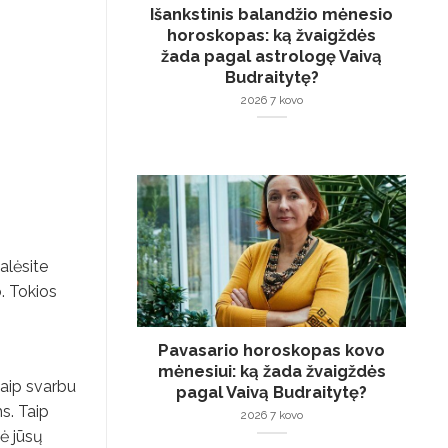
Išankstinis balandžio mėnesio
horoskopas: ką žvaigždės
žada pagal astrologę Vaivą
Budraitytę?
2026 7 kovo
alėsite
o. Tokios
Pavasario horoskopas kovo
mėnesiui: ką žada žvaigždės
kaip svarbu
pagal Vaivą Budraitytę?
ms. Taip
2026 7 kovo
kė jūsų