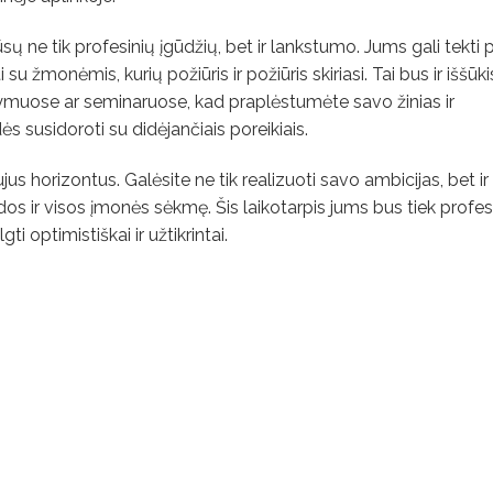
ų ne tik profesinių įgūdžių, bet ir lankstumo. Jums gali tekti pr
u žmonėmis, kurių požiūris ir požiūris skiriasi. Tai bus ir iššūkis,
muose ar seminaruose, kad praplėstumėte savo žinias ir
 susidoroti su didėjančiais poreikiais.
s horizontus. Galėsite ne tik realizuoti savo ambicijas, bet ir 
os ir visos įmonės sėkmę. Šis laikotarpis jums bus tiek profesi
 optimistiškai ir užtikrintai.