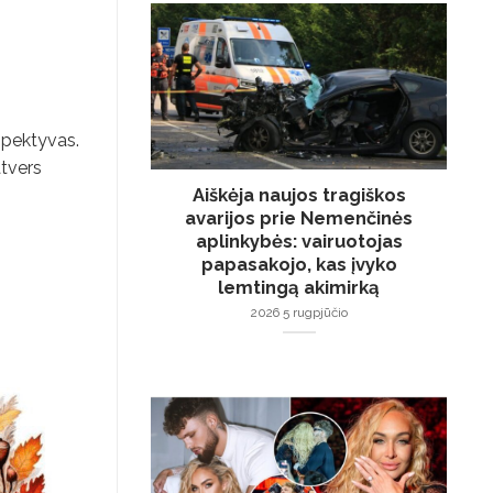
rspektyvas.
atvers
Aiškėja naujos tragiškos
avarijos prie Nemenčinės
aplinkybės: vairuotojas
papasakojo, kas įvyko
lemtingą akimirką
2026 5 rugpjūčio