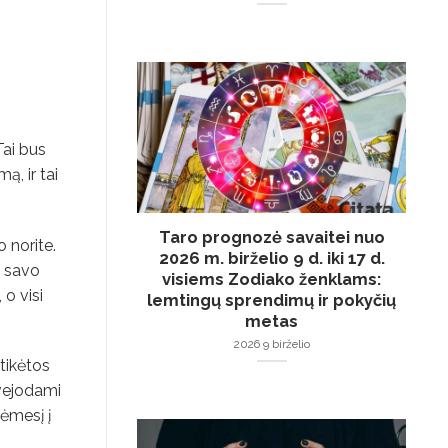
Tai bus
ą, ir tai
Taro prognozė savaitei nuo
o norite.
2026 m. birželio 9 d. iki 17 d.
s savo
visiems Zodiako ženklams:
 o visi
lemtingų sprendimų ir pokyčių
metas
2026 9 birželio
etikėtos
dvejodami
dėmesį į