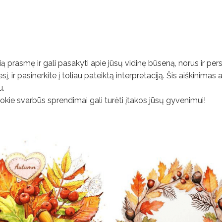
ilią prasmę ir gali pasakyti apie jūsų vidinę būseną, norus ir pe
į, ir pasinerkite į toliau pateiktą interpretaciją. Šis aiškinimas 
u.
 kokie svarbūs sprendimai gali turėti įtakos jūsų gyvenimui!