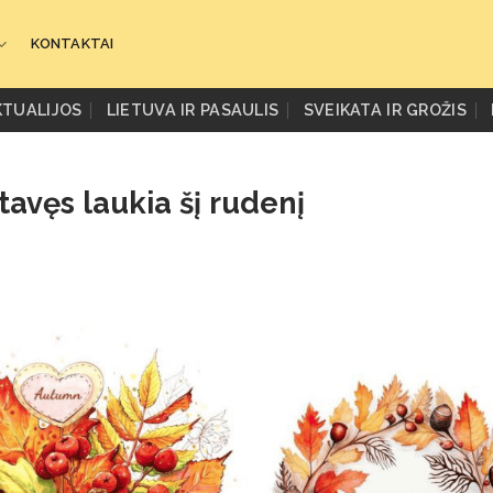
KONTAKTAI
KTUALIJOS
LIETUVA IR PASAULIS
SVEIKATA IR GROŽIS
 tavęs laukia šį rudenį