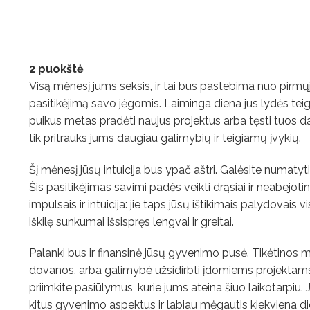
2 puokštė
Visą mėnesį jums seksis, ir tai bus pastebima nuo pirmųj
pasitikėjimą savo jėgomis. Laiminga diena jus lydės teig
puikus metas pradėti naujus projektus arba tęsti tuos dar
tik pritrauks jums daugiau galimybių ir teigiamų įvykių.
Šį mėnesį jūsų intuicija bus ypač aštri. Galėsite numatyti,
Šis pasitikėjimas savimi padės veikti drąsiai ir neabejoti
impulsais ir intuicija: jie taps jūsų ištikimais palydovais 
iškilę sunkumai išsispręs lengvai ir greitai.
Palanki bus ir finansinė jūsų gyvenimo pusė. Tikėtinos ma
dovanos, arba galimybė užsidirbti įdomiems projektams
priimkite pasiūlymus, kurie jums ateina šiuo laikotarpiu.
kitus gyvenimo aspektus ir labiau mėgautis kiekviena di