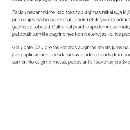
Tačiau nepamirškite, kad toks tobulėjimas reikalauja iš jūs
prie naujos darbo aplinkos ir išmokti efektyviai bendrauti s
galimybė tobulėti. Galite dalyvauti papildomuose moky
patobulintumėte pagrindines kompetencijas, kurios padės
Galų gale, jūsų greitas karjeros augimas atvers jums nauju
įtaką aplinkiniams, įnešdami savo indėlį į bendrą komand
asmeninio augimo metas, padėsiantis į savo karjerą žvelgti