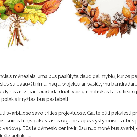
ančiais mėnesiais jums bus pasiūlyta daug galimybių, kurios 
ijusios su paaukštinimu, nauju projektu ar pasiūlymu bendradarb
ytos anksčiau, pradeda duoti vaisių ir netrukus tai patirsite p
 polėkis ir ryžtas bus pastebėti.
ti svarbiuose savo srities projektuose. Galite būti pakviesti pri
, kurios turės įtakos visos organizacijos vystymuisi. Tai bus 
 vadovų. Būsite dėmesio centre ir jūsų nuomonė bus svarbi, o
inėje aplinkoje.