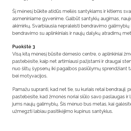
Šį mėnesį būkite atidūs meilės santykiams ir kitiems svar
asmeniniame gyvenime. Galbūt santykių augimas, naujos
akimirkų. Svarbiausia nepraleisti bendravimo galimybių 
bendravimo su aplinkiniais ir naujų dalykų atradimų meta
Puokštė 3
Visą kitą mėnesį būsite dėmesio centre, o aplinkiniai žm
pastebėsite, kaip net artimiausi pažįstami ir draugai ste
nuo ​​šiltų šypsenų iki pagalbos pasiūlymų sprendžiant tam
bei motyvacijos.
Pamažu supranti, kad net tie, su kuriais retai bendrauji,
pastebėsite, kad žmonės noriai siūlo savo paslaugas ir la
jums naujų galimybių. Šis mėnuo bus metas, kai galėsite ne
užmegzti labiau pasitikėjimo kupinus santykius.