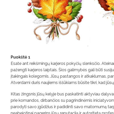
Puokštė 1
Esate ant reikšmingų karjeros pokyčių slenksčio. Atein
pažengti karjeros laiptais. Šios galimybės gali būti sus
įtakingais kolegomis. Jūsų pastangos ir atkaklumas, parod
Atverdami duris naujiems iššūkiams būsite tikri, kad jūsų
Kitas žingsnis jūsų kelyje bus paskatinti aktyviau dalyvau
prie komandos, dirbančios su pagrindinėmis iniciatyvomis
parodyti savo įgūdžius ir padidinti savo matomumą tarp
neabejotinai pagerins jūsų reputaciją ir autoritetą profes