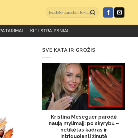
PATARIMAI
KITI STRAIPSNIAI
SVEIKATA IR GROŽIS
Kristina Meseguer parodė
naują mylimąjį: po skyrybų –
netikėtas kadras ir
intriguojanti žinutė