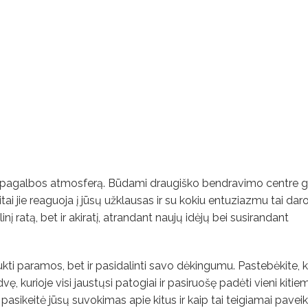
ės pagalbos atmosferą. Būdami draugiško bendravimo centre g
i jie reaguoja į jūsų užklausas ir su kokiu entuziazmu tai dar
nį ratą, bet ir akiratį, atrandant naujų idėjų bei susirandant
kti paramos, bet ir pasidalinti savo dėkingumu. Pastebėkite, 
dvę, kurioje visi jaustųsi patogiai ir pasiruošę padėti vieni kitie
 pasikeitė jūsų suvokimas apie kitus ir kaip tai teigiamai pavei