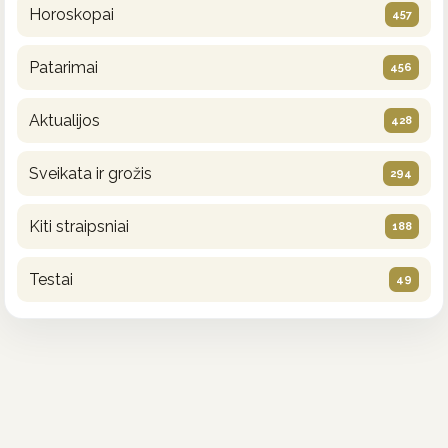
Horoskopai
457
Patarimai
456
Aktualijos
428
Sveikata ir grožis
294
Kiti straipsniai
188
Testai
49