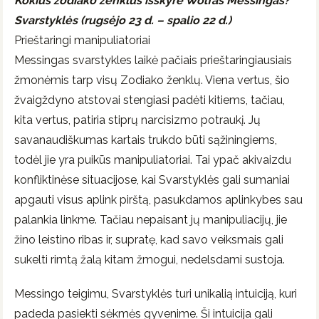
Kokius zodiako ženklus išskyrė Wolfas Messingas?
Svarstyklės (rugsėjo 23 d. – spalio 22 d.)
Prieštaringi manipuliatoriai
Messingas svarstykles laikė pačiais prieštaringiausiais
žmonėmis tarp visų Zodiako ženklų. Viena vertus, šio
žvaigždyno atstovai stengiasi padėti kitiems, tačiau,
kita vertus, patiria stiprų narcisizmo potraukį. Jų
savanaudiškumas kartais trukdo būti sąžiningiems,
todėl jie yra puikūs manipuliatoriai. Tai ypač akivaizdu
konfliktinėse situacijose, kai Svarstyklės gali sumaniai
apgauti visus aplink pirštą, pasukdamos aplinkybes sau
palankia linkme. Tačiau nepaisant jų manipuliacijų, jie
žino leistino ribas ir, supratę, kad savo veiksmais gali
sukelti rimtą žalą kitam žmogui, nedelsdami sustoja.
Messingo teigimu, Svarstyklės turi unikalią intuiciją, kuri
padeda pasiekti sėkmės gyvenime. Ši intuicija gali