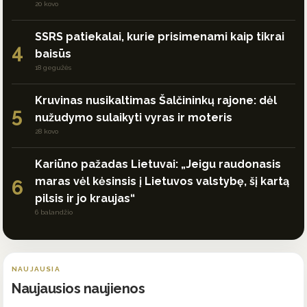
20 kovo
SSRS patiekalai, kurie prisimenami kaip tikrai
4
baisūs
18 gegužės
Kruvinas nusikaltimas Šalčininkų rajone: dėl
5
nužudymo sulaikyti vyras ir moteris
28 kovo
Kariūno pažadas Lietuvai: „Jeigu raudonasis
maras vėl kėsinsis į Lietuvos valstybę, šį kartą
6
pilsis ir jo kraujas“
6 balandžio
NAUJAUSIA
Naujausios naujienos