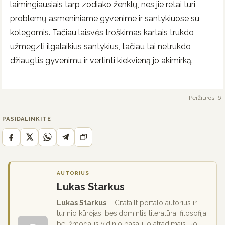
laimingiausiais tarp zodiako ženklų, nes jie retai turi
problemų asmeniniame gyvenime ir santykiuose su
kolegomis. Tačiau laisvės troškimas kartais trukdo
užmegzti ilgalaikius santykius, tačiau tai netrukdo
džiaugtis gyvenimu ir vertinti kiekvieną jo akimirką.
Peržiūros: 6
PASIDALINKITE
AUTORIUS
Lukas Starkus
Lukas Starkus
– Citata.lt portalo autorius ir
turinio kūrėjas, besidomintis literatūra, filosofija
bei žmogaus vidinio pasaulio atradimais. Jo