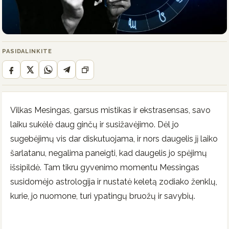
PASIDALINKITE
Vilkas Mesingas, garsus mistikas ir ekstrasensas, savo
laiku sukėlė daug ginčų ir susižavėjimo. Dėl jo
sugebėjimų vis dar diskutuojama, ir nors daugelis jį laiko
šarlatanu, negalima paneigti, kad daugelis jo spėjimų
išsipildė. Tam tikru gyvenimo momentu Messingas
susidomėjo astrologija ir nustatė keletą zodiako ženklų,
kurie, jo nuomone, turi ypatingų bruožų ir savybių.