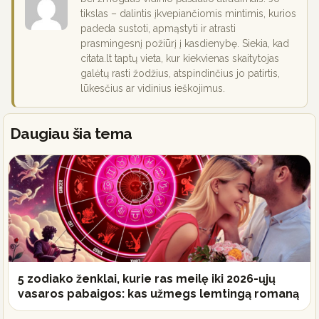
tikslas – dalintis įkvepiančiomis mintimis, kurios
padeda sustoti, apmąstyti ir atrasti
prasmingesnį požiūrį į kasdienybę. Siekia, kad
citata.lt taptų vieta, kur kiekvienas skaitytojas
galėtų rasti žodžius, atspindinčius jo patirtis,
lūkesčius ar vidinius ieškojimus.
Daugiau šia tema
5 zodiako ženklai, kurie ras meilę iki 2026-ųjų
vasaros pabaigos: kas užmegs lemtingą romaną