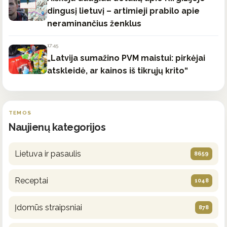
dingusį lietuvį – artimieji prabilo apie
neraminančius ženklus
17:45
„Latvija sumažino PVM maistui: pirkėjai
atskleidė, ar kainos iš tikrųjų krito“
TEMOS
Naujienų kategorijos
Lietuva ir pasaulis
8659
Receptai
1048
Įdomūs straipsniai
878