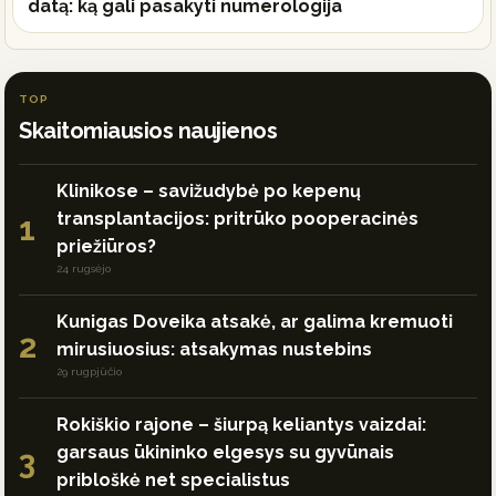
datą: ką gali pasakyti numerologija
TOP
Skaitomiausios naujienos
Klinikose – savižudybė po kepenų
transplantacijos: pritrūko pooperacinės
1
priežiūros?
24 rugsėjo
Kunigas Doveika atsakė, ar galima kremuoti
2
mirusiuosius: atsakymas nustebins
29 rugpjūčio
Rokiškio rajone – šiurpą keliantys vaizdai:
garsaus ūkininko elgesys su gyvūnais
3
pribloškė net specialistus