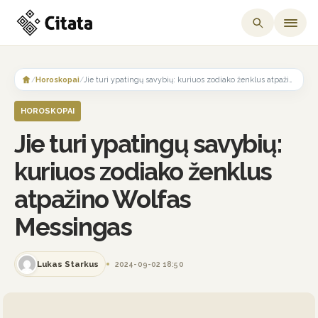
Skip
to
/
Horoskopai
/
Jie turi ypatingų savybių: kuriuos zodiako ženklus atpažino Wolfas Messingas
content
HOROSKOPAI
Jie turi ypatingų savybių:
kuriuos zodiako ženklus
atpažino Wolfas
Messingas
Lukas Starkus
2024-09-02 18:50