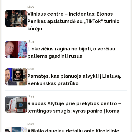
18:05
Vilniaus centre – incidentas: Elonas
Penikas apsistumdė su „TikTok“ turinio
kūrėju
18:03
Linkevičius ragina ne bijoti, o verčiau
patiems gąsdinti rusus
18:00
Pamatęs, kas planuoja atvykti į Lietuvą,
Benkunskas pratrūko
17:54
Siaubas Alytuje prie prekybos centro –
lemtingas smūgis: vyras paniro į komą
17:49
Aiškėja daugiau detalių apie Kirgizijoje