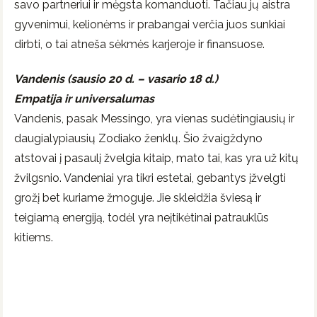
savo partneriui ir mėgsta komanduoti. Tačiau jų aistra
gyvenimui, kelionėms ir prabangai verčia juos sunkiai
dirbti, o tai atneša sėkmės karjeroje ir finansuose.
Vandenis (sausio 20 d. – vasario 18 d.)
Empatija ir universalumas
Vandenis, pasak Messingo, yra vienas sudėtingiausių ir
daugialypiausių Zodiako ženklų. Šio žvaigždyno
atstovai į pasaulį žvelgia kitaip, mato tai, kas yra už kitų
žvilgsnio. Vandeniai yra tikri estetai, gebantys įžvelgti
grožį bet kuriame žmoguje. Jie skleidžia šviesą ir
teigiamą energiją, todėl yra neįtikėtinai patrauklūs
kitiems.