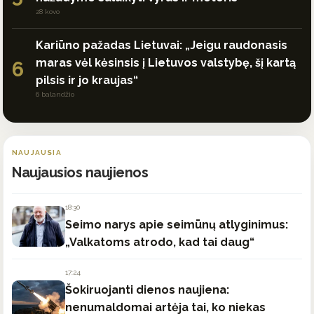
28 kovo
Kariūno pažadas Lietuvai: „Jeigu raudonasis
maras vėl kėsinsis į Lietuvos valstybę, šį kartą
6
pilsis ir jo kraujas“
6 balandžio
NAUJAUSIA
Naujausios naujienos
18:30
Seimo narys apie seimūnų atlyginimus:
„Valkatoms atrodo, kad tai daug“
17:24
Šokiruojanti dienos naujiena:
nenumaldomai artėja tai, ko niekas