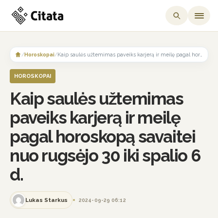
Skip
to
/
Horoskopai
/
Kaip saulės užtemimas paveiks karjerą ir meilę pagal horoskopą savaitei nuo rugsėjo 30 iki spalio 6 d.
content
HOROSKOPAI
Kaip saulės užtemimas
paveiks karjerą ir meilę
pagal horoskopą savaitei
nuo rugsėjo 30 iki spalio 6
d.
Lukas Starkus
2024-09-29 06:12