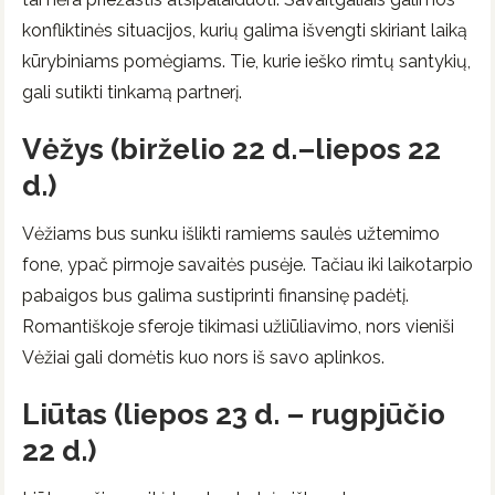
konfliktinės situacijos, kurių galima išvengti skiriant laiką
kūrybiniams pomėgiams. Tie, kurie ieško rimtų santykių,
gali sutikti tinkamą partnerį.
Vėžys (birželio 22 d.–liepos 22
d.)
Vėžiams bus sunku išlikti ramiems saulės užtemimo
fone, ypač pirmoje savaitės pusėje. Tačiau iki laikotarpio
pabaigos bus galima sustiprinti finansinę padėtį.
Romantiškoje sferoje tikimasi užliūliavimo, nors vieniši
Vėžiai gali domėtis kuo nors iš savo aplinkos.
Liūtas (liepos 23 d. – rugpjūčio
22 d.)