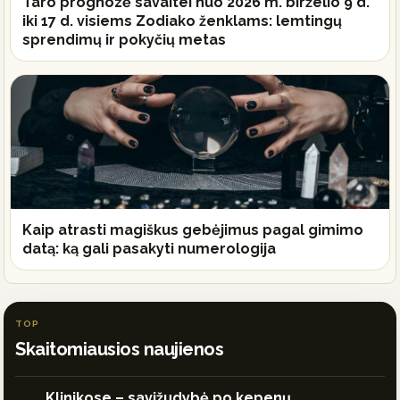
Taro prognozė savaitei nuo 2026 m. birželio 9 d.
iki 17 d. visiems Zodiako ženklams: lemtingų
sprendimų ir pokyčių metas
Kaip atrasti magiškus gebėjimus pagal gimimo
datą: ką gali pasakyti numerologija
TOP
Skaitomiausios naujienos
Klinikose – savižudybė po kepenų