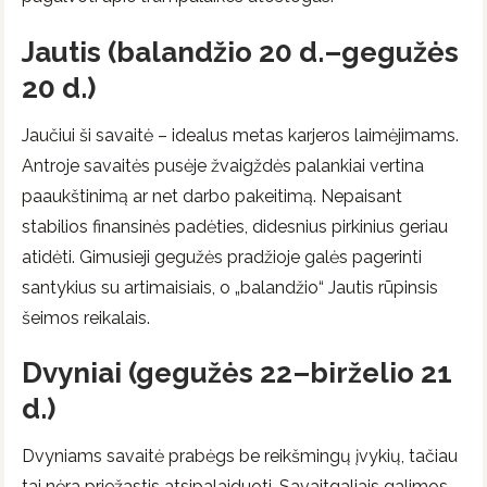
Jautis (balandžio 20 d.–gegužės
20 d.)
Jaučiui ši savaitė – idealus metas karjeros laimėjimams.
Antroje savaitės pusėje žvaigždės palankiai vertina
paaukštinimą ar net darbo pakeitimą. Nepaisant
stabilios finansinės padėties, didesnius pirkinius geriau
atidėti. Gimusieji gegužės pradžioje galės pagerinti
santykius su artimaisiais, o „balandžio“ Jautis rūpinsis
šeimos reikalais.
Dvyniai (gegužės 22–birželio 21
d.)
Dvyniams savaitė prabėgs be reikšmingų įvykių, tačiau
tai nėra priežastis atsipalaiduoti. Savaitgaliais galimos