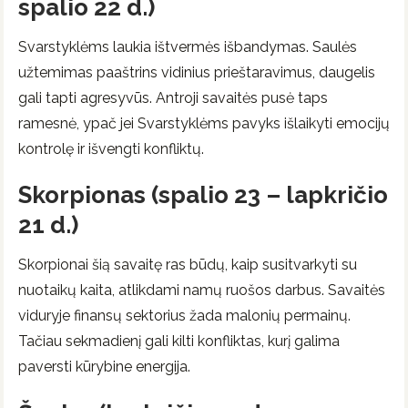
spalio 22 d.)
Svarstyklėms laukia ištvermės išbandymas. Saulės
užtemimas paaštrins vidinius prieštaravimus, daugelis
gali tapti agresyvūs. Antroji savaitės pusė taps
ramesnė, ypač jei Svarstyklėms pavyks išlaikyti emocijų
kontrolę ir išvengti konfliktų.
Skorpionas (spalio 23 – lapkričio
21 d.)
Skorpionai šią savaitę ras būdų, kaip susitvarkyti su
nuotaikų kaita, atlikdami namų ruošos darbus. Savaitės
viduryje finansų sektorius žada malonių permainų.
Tačiau sekmadienį gali kilti konfliktas, kurį galima
paversti kūrybine energija.