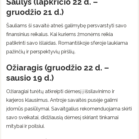
Šaulys (lapkričio 22 d. –
gruodžio 21 d.)
Šauliams ši savaitė atneš galimybę persvarstyti savo
finansinius reikalus. Kai kuriems žmonėms reikia
patikrinti savo išlaidas. Romantiškoje sferoje laukiama
pažinčių ir perspektyvių piršlių.
Ožiaragis (gruodžio 22 d. –
sausio 19 d.)
Ožiaragiai turėtų atkreipti dėmesį į išsilavinimo ir
karjeros klausimus. Antroje savaitės pusėje galimi
įdomūs pasiūlymai. Savaitgalius rekomenduojama skirti
savo sveikatai, didžiausią dėmesį skiriant tinkamai
mitybai ir poilsiui.