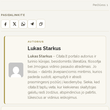
Peržiūros: 1
PASIDALINKITE
AUTORIUS
Lukas Starkus
Lukas Starkus
– Citata.lt portalo autorius ir
turinio kūrėjas, besidomintis literatūra, filosofija
bei žmogaus vidinio pasaulio atradimais. Jo
tikslas – dalintis įkvepiančiomis mintimis, kurios
padeda sustoti, apmąstyti ir atrasti
prasmingesnį požiūrį į kasdienybę. Siekia, kad
citata.lt taptų vieta, kur kiekvienas skaitytojas
galėtų rasti žodžius, atspindinčius jo patirtis,
lūkesčius ar vidinius ieškojimus.