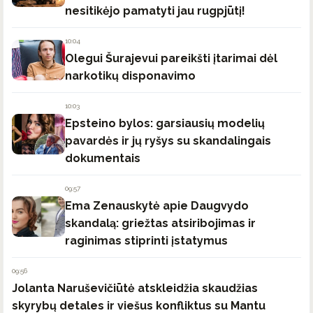
nesitikėjo pamatyti jau rugpjūtį!
10:04
Olegui Šurajevui pareikšti įtarimai dėl
narkotikų disponavimo
10:03
Epsteino bylos: garsiausių modelių
pavardės ir jų ryšys su skandalingais
dokumentais
09:57
Ema Zenauskytė apie Daugvydo
skandalą: griežtas atsiribojimas ir
raginimas stiprinti įstatymus
09:56
Jolanta Naruševičiūtė atskleidžia skaudžias
skyrybų detales ir viešus konfliktus su Mantu