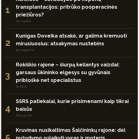
transplantacijos: pritrūko pooperacinės
1
priežiūros?
24 rugsėjo
Kunigas Doveika atsakė, ar galima kremuoti
2
mirusiuosius: atsakymas nustebins
29 rugpjūčio
Rokiškio rajone – šiurpą keliantys vaizdai:
garsaus ūkininko elgesys su gyvūnais
3
pribloškė net specialistus
20 kovo
SSRS patiekalai, kurie prisimenami kaip tikrai
4
baisūs
18 gegužės
Kruvinas nusikaltimas Šalčininkų rajone: dėl
5
nužudymo sulaikyti vyras ir moteris