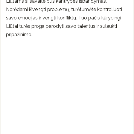
Liūtams ši savaitė bus kantrybės išbandymas.
Norėdami išvengti problemų, turėtumėte kontroliuoti
savo emocijas ir vengti konfliktų. Tuo pačiu kūrybingi
Liūtai turės progą parodyti savo talentus ir sulaukti
pripažinimo.