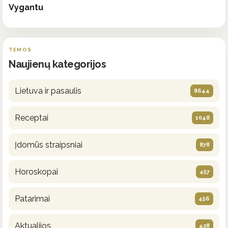
Vygantu
TEMOS
Naujienų kategorijos
Lietuva ir pasaulis
8644
Receptai
1048
Įdomūs straipsniai
878
Horoskopai
457
Patarimai
456
Aktualijos
428