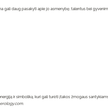
na gali daug pasakyti apie jo asmenybę, talentus bei gyveni
nergiją ir simboliką, kuri gali turėti įtakos žmogaus santykiams
erology.com.