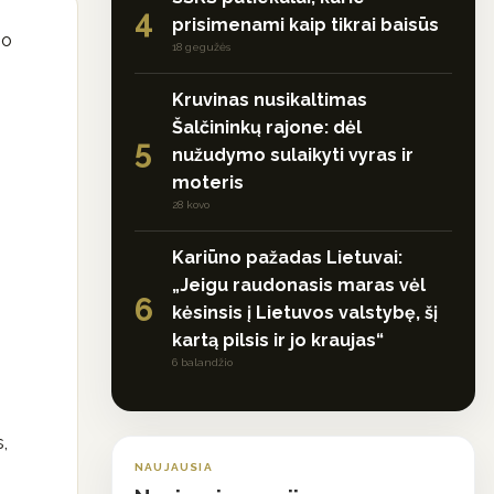
4
prisimenami kaip tikrai baisūs
mo
18 gegužės
Kruvinas nusikaltimas
Šalčininkų rajone: dėl
5
nužudymo sulaikyti vyras ir
moteris
28 kovo
Kariūno pažadas Lietuvai:
„Jeigu raudonasis maras vėl
6
kėsinsis į Lietuvos valstybę, šį
kartą pilsis ir jo kraujas“
6 balandžio
,
NAUJAUSIA