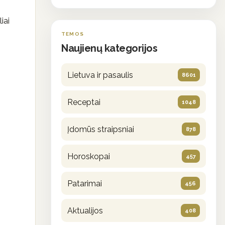
iai
TEMOS
Naujienų kategorijos
Lietuva ir pasaulis
8601
Receptai
1048
Įdomūs straipsniai
878
Horoskopai
457
Patarimai
456
Aktualijos
408