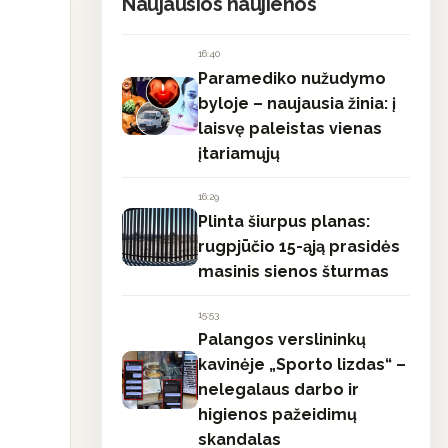
Naujausios naujienos
o
16:40
Paramediko nužudymo
byloje – naujausia žinia: į
laisvę paleistas vienas
įtariamųjų
16:29
Plinta šiurpus planas:
rugpjūčio 15-ąją prasidės
masinis sienos šturmas
15:53
Palangos verslininkų
kavinėje „Sporto lizdas“ –
nelegalaus darbo ir
higienos pažeidimų
skandalas