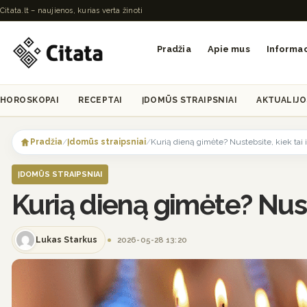
Citata.lt – naujienos, kurias verta žinoti
Pradžia
Apie mus
Informac
HOROSKOPAI
RECEPTAI
ĮDOMŪS STRAIPSNIAI
AKTUALIJO
Skip
to
Pradžia
/
Įdomūs straipsniai
/
Kurią dieną gimėte? Nustebsite, kiek tai 
content
ĮDOMŪS STRAIPSNIAI
Kurią dieną gimėte? Nust
Lukas Starkus
2026-05-28 13:20