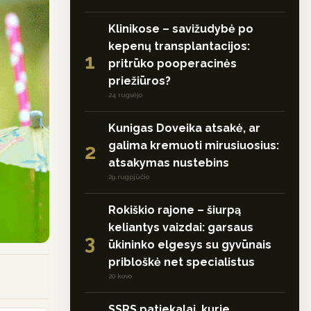
Klinikose – savižudybė po
kepenų transplantacijos:
1
pritrūko pooperacinės
priežiūros?
24 rugsėjo
Kunigas Doveika atsakė, ar
galima kremuoti mirusiuosius:
2
atsakymas nustebins
29 rugpjūčio
Rokiškio rajone – šiurpą
keliantys vaizdai: garsaus
3
ūkininko elgesys su gyvūnais
pribloškė net specialistus
20 kovo
SSRS patiekalai, kurie