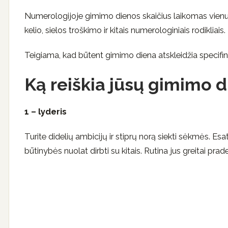
Numerologijoje gimimo dienos skaičius laikomas vienu
kelio, sielos troškimo ir kitais numerologiniais rodikliais.
Teigiama, kad būtent gimimo diena atskleidžia specifinį
Ką reiškia jūsų gimimo 
1 – lyderis
Turite didelių ambicijų ir stiprų norą siekti sėkmės. 
būtinybės nuolat dirbti su kitais. Rutina jus greitai prad