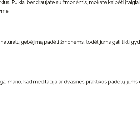
kius. Puikiai bendraujate su žmonėmis, mokate kalbėti įtaigiai
šyme.
ite natūralų gebėjimą padėti žmonėms, todėl jums gali tikti g
ologai mano, kad meditacija ar dvasinės praktikos padėtų jums 