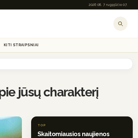
2026 08. 7 rugpjūčio 07.
KITI STRAIPSNIAI
pie jūsų charakterį
TOP
Skaitomiausios naujienos