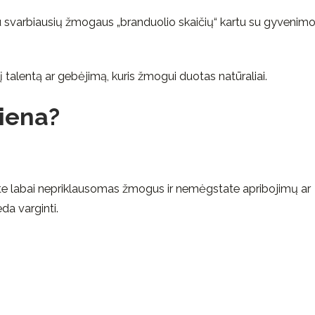
 svarbiausių žmogaus „branduolio skaičių“ kartu su gyvenim
 talentą ar gebėjimą, kuris žmogui duotas natūraliai.
diena?
Esate labai nepriklausomas žmogus ir nemėgstate apribojimų ar
eda varginti.