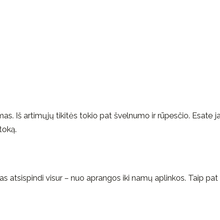
as. Iš artimųjų tikitės tokio pat švelnumo ir rūpesčio. Esate j
toką.
mas atsispindi visur – nuo aprangos iki namų aplinkos. Taip pat