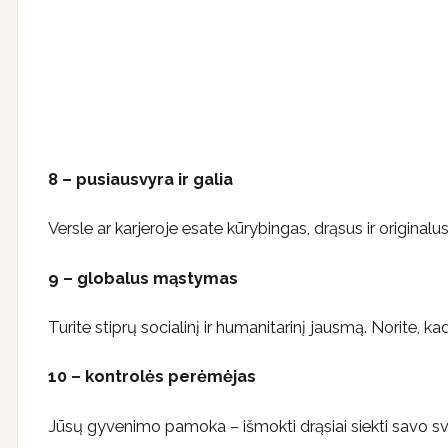
8 – pusiausvyra ir galia
Versle ar karjeroje esate kūrybingas, drąsus ir originalus
9 – globalus mąstymas
Turite stiprų socialinį ir humanitarinį jausmą. Norite, ka
10 – kontrolės perėmėjas
Jūsų gyvenimo pamoka – išmokti drąsiai siekti savo sva