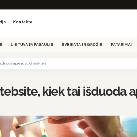
ija
Kontaktai
S
LIETUVA IR PASAULIS
SVEIKATA IR GROŽIS
PATARIMAI
išduoda apie jūsų charakterį
ebsite, kiek tai išduoda a