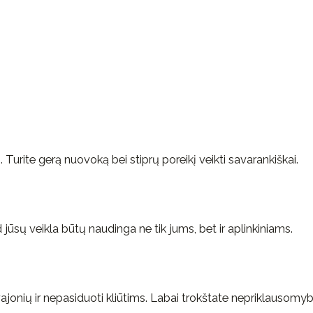
. Turite gerą nuovoką bei stiprų poreikį veikti savarankiškai.
d jūsų veikla būtų naudinga ne tik jums, bet ir aplinkiniams.
jonių ir nepasiduoti kliūtims. Labai trokštate nepriklausomyb