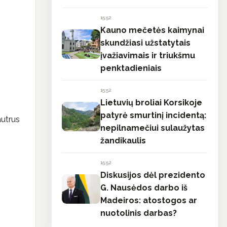
15:52
Kauno mečetės kaimynai
skundžiasi užstatytais
įvažiavimais ir triukšmu
penktadieniais
15:52
Lietuvių broliai Korsikoje
patyrė smurtinį incidentą:
autrus
nepilnamečiui sulaužytas
žandikaulis
15:52
Diskusijos dėl prezidento
G. Nausėdos darbo iš
Madeiros: atostogos ar
nuotolinis darbas?