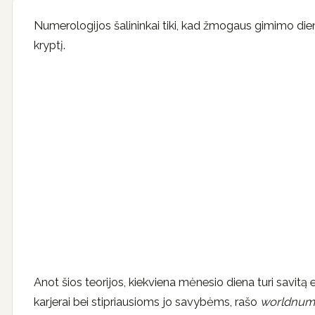
Numerologijos šalininkai tiki, kad žmogaus gimimo die
kryptį.
Anot šios teorijos, kiekviena mėnesio diena turi savitą e
karjerai bei stipriausioms jo savybėms, rašo
worldnum