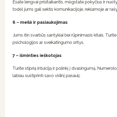
Esate lengvai prisitaikantis, mėgstate pokyčius ir nuoty
todėl jums gali sektis komunikacijoje, reklamoje ar ra
6 – meilė ir pasiaukojimas
Jums itin svarbūs santykiai bei rūpinimasis kitais. Tur
psichologijos ar sveikatingumo sritys.
7 – išminties ieškotojas
Turite stiprią intuiciją ir polinkį į dvasingumą. Numer
labiau sustiprinti savo vidinį pasaulį.