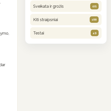
,
Sveikata ir grožis
275
Kiti straipsniai
188
Testai
ydymo,
49
dar