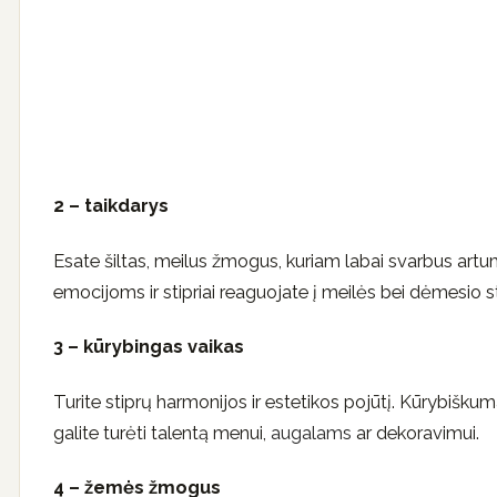
2 – taikdarys
Esate šiltas, meilus žmogus, kuriam labai svarbus artum
emocijoms ir stipriai reaguojate į meilės bei dėmesio s
3 – kūrybingas vaikas
Turite stiprų harmonijos ir estetikos pojūtį. Kūrybišku
galite turėti talentą menui,
augalams
ar dekoravimui.
4 – žemės žmogus