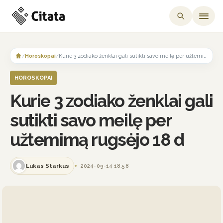
Skip
to
/
Horoskopai
/
Kurie 3 zodiako ženklai gali sutikti savo meilę per užtemimą rugsėjo 18 d
content
HOROSKOPAI
Kurie 3 zodiako ženklai gali
sutikti savo meilę per
užtemimą rugsėjo 18 d
Lukas Starkus
2024-09-14 18:58