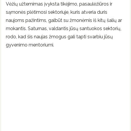
Vėžių užtemimas įvyksta tikėjimo, pasaulėžiūros ir
sąmonės plėtimosi sektoriuje, kuris atveria duris
naujoms pažintims, galbūt su žmonėmis iš kitų šalių ar
mokantis. Saturnas, valdantis jūsų santuokos sektorių,
rodo, kad šis naujas žmogus gali tapti svarbiu jūsų
gyvenimo mentoriumi.