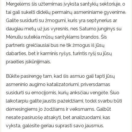
Mergelėms šis užtemimas įvyksta santykių sektoriuje, o
tai gali sukelti didelių permainų asmeniniame gyvenime.
Galite susidurti su žmogumi, kuris yra septynerius ar
daugiau metų už jus vyresnis, nes Saturno junginys su
Mėnuliu suteikia mūsų santykiams brandos. Šis
partneris greičiausiai bus ne tik žmogus iš jūsų
dabarties, bet ir karminis ryšys, turintis ryšį su jūsų
praeities įsikūnijimais.
Būkite pasirengę tam, kad šis asmuo gali tapti jūsų
asmeninio augimo katalizatoriumi, priversdamas
susidurti su emocijomis, kurių anksčiau vengėte. Šiuo
laikotarpiu galite jaustis pažeidžiami, todėl svarbu būti
dėmesingiems jo žodžiams ir veiksmams. Galbūt
nesate pasiruošę atsakyti, bet analizuodami, kas
vyksta, galėsite geriau suprasti savo jausmus.