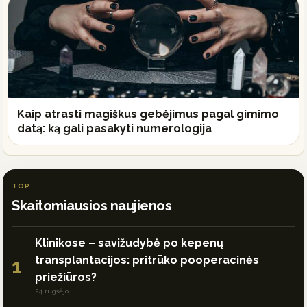
Kaip atrasti magiškus gebėjimus pagal gimimo
datą: ką gali pasakyti numerologija
TOP
Skaitomiausios naujienos
Klinikose – savižudybė po kepenų
transplantacijos: pritrūko pooperacinės
1
priežiūros?
24 rugsėjo