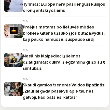
Tyrimas: Europa nėra pasirengusi Rusijos
dronų antskrydžiams
06:04
Praėjus metams po lietuvės mirties
brokerė Gitana užsuko į jos butą: išvydus,
ką ji paliko namuose, suspaudė širdį
06:04
Neeilinis klaipėdiečių šeimos
džiaugsmas: dukra iš egzaminų grįžo su 5
šimtukais
06:04
Skaudi garsios trenerės Vaidos išpažintis:
„Žiauriai gėda pasakyti apie tai, nes
galvoji, kad pats esi kaltas“