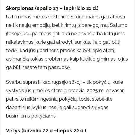
Skorpionas (spalio 23 – lapkričio 21 d.)
Užtemimas meilės sektoriuje Skorpionams gali atnešti
ne tik naujų emocijų, bet ir rimtų įsipareigojimų. Saturno
įtakoje jūsų partneris gali būti nelaisvas arba kelti jums
reikalavimus, kurie gali atrodyti sunkūs. Taip gali būti
todėl, kad jūsų partneris pradės kalbėti apie ateitį,
apimančią tokias problemas kaip kūdikio gimimas, o jūs
galbūt nesate tam pasiruošę.
Svarbu suprasti, kad rugsėjo 18-oji – tik pokyčių, kurie
vystysis jūsų meilės sferoje, pradžia. 2025 m. pavasarį
patirsite reikšmingesnių pokyčių, todėl stebėkite
dabartinius įvykius, nes jie gali sudaryti sąlygas
būsimiems pokyčiams.
Vėžys (birželio 22 d.–liepos 22 d.)