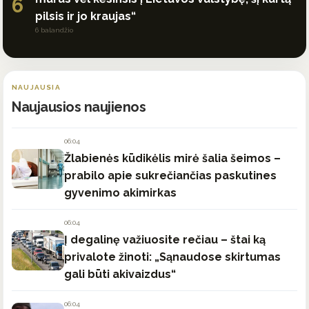
6
pilsis ir jo kraujas“
6 balandžio
NAUJAUSIA
Naujausios naujienos
06:04
Žlabienės kūdikėlis mirė šalia šeimos –
prabilo apie sukrečiančias paskutines
gyvenimo akimirkas
06:04
Į degalinę važiuosite rečiau – štai ką
privalote žinoti: „Sąnaudose skirtumas
gali būti akivaizdus“
06:04