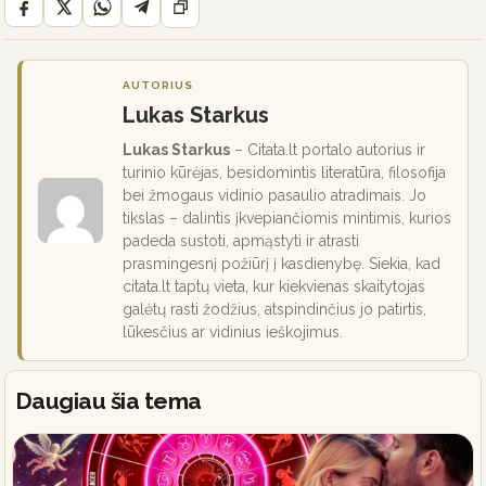
AUTORIUS
Lukas Starkus
Lukas Starkus
– Citata.lt portalo autorius ir
turinio kūrėjas, besidomintis literatūra, filosofija
bei žmogaus vidinio pasaulio atradimais. Jo
tikslas – dalintis įkvepiančiomis mintimis, kurios
padeda sustoti, apmąstyti ir atrasti
prasmingesnį požiūrį į kasdienybę. Siekia, kad
citata.lt taptų vieta, kur kiekvienas skaitytojas
galėtų rasti žodžius, atspindinčius jo patirtis,
lūkesčius ar vidinius ieškojimus.
Daugiau šia tema