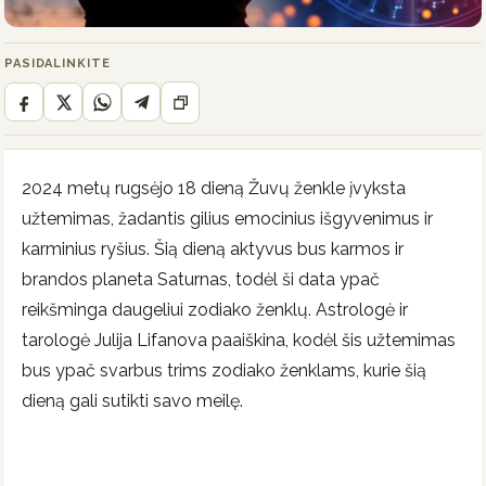
PASIDALINKITE
2024 metų rugsėjo 18 dieną Žuvų ženkle įvyksta
užtemimas, žadantis gilius emocinius išgyvenimus ir
karminius ryšius. Šią dieną aktyvus bus karmos ir
brandos planeta Saturnas, todėl ši data ypač
reikšminga daugeliui zodiako ženklų. Astrologė ir
tarologė Julija Lifanova paaiškina, kodėl šis užtemimas
bus ypač svarbus trims zodiako ženklams, kurie šią
dieną gali sutikti savo meilę.