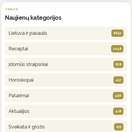
TEMOS
Naujienų kategorijos
Lietuva ir pasaulis
8657
Receptai
1048
Įdomūs straipsniai
878
Horoskopai
457
Patarimai
456
Aktualijos
428
Sveikata ir grožis
275