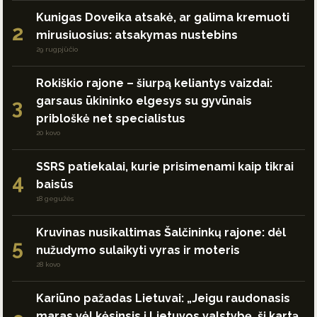
Kunigas Doveika atsakė, ar galima kremuoti
2
mirusiuosius: atsakymas nustebins
29 rugpjūčio
Rokiškio rajone – šiurpą keliantys vaizdai:
garsaus ūkininko elgesys su gyvūnais
3
pribloškė net specialistus
20 kovo
SSRS patiekalai, kurie prisimenami kaip tikrai
4
baisūs
18 gegužės
Kruvinas nusikaltimas Šalčininkų rajone: dėl
5
nužudymo sulaikyti vyras ir moteris
28 kovo
Kariūno pažadas Lietuvai: „Jeigu raudonasis
maras vėl kėsinsis į Lietuvos valstybę, šį kartą