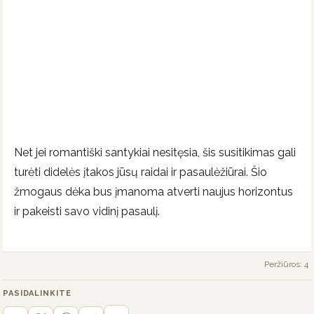
Net jei romantiški santykiai nesitęsia, šis susitikimas gali
turėti didelės įtakos jūsų raidai ir pasaulėžiūrai. Šio
žmogaus dėka bus įmanoma atverti naujus horizontus
ir pakeisti savo vidinį pasaulį.
Peržiūros: 4
PASIDALINKITE