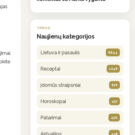
ujas
TEMOS
Naujienų kategorijos
Lietuva ir pasaulis
jimai,
8644
okite
Receptai
1048
Įdomūs straipsniai
878
Horoskopai
457
Patarimai
456
Aktualijos
428