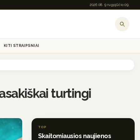
2026 08. 9 rugpjūčio 09.
KITI STRAIPSNIAI
sakiškai turtingi
TOP
Skaitomiausios naujienos