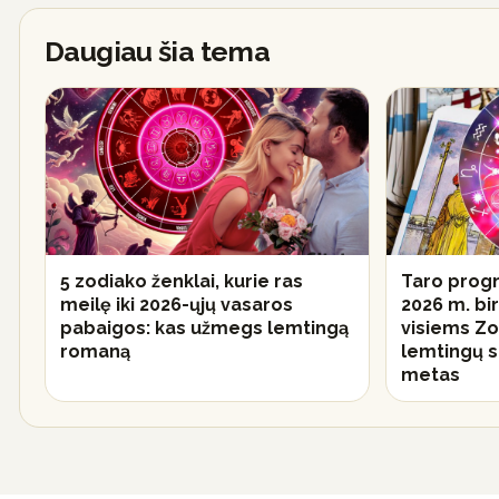
Daugiau šia tema
5 zodiako ženklai, kurie ras
Taro progn
meilę iki 2026-ųjų vasaros
2026 m. birž
pabaigos: kas užmegs lemtingą
visiems Zo
romaną
lemtingų s
metas