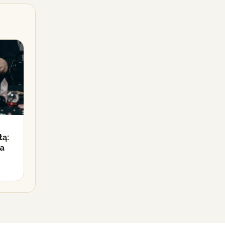
tą:
ja