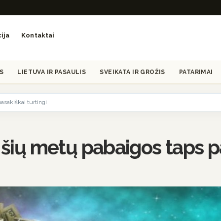
ija
Kontaktai
S
LIETUVA IR PASAULIS
SVEIKATA IR GROŽIS
PATARIMAI
asakiškai turtingi
 šių metų pabaigos taps pa