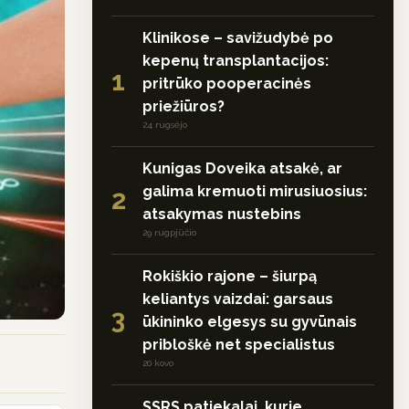
Klinikose – savižudybė po
kepenų transplantacijos:
1
pritrūko pooperacinės
priežiūros?
24 rugsėjo
Kunigas Doveika atsakė, ar
galima kremuoti mirusiuosius:
2
atsakymas nustebins
29 rugpjūčio
Rokiškio rajone – šiurpą
keliantys vaizdai: garsaus
3
ūkininko elgesys su gyvūnais
pribloškė net specialistus
20 kovo
SSRS patiekalai, kurie