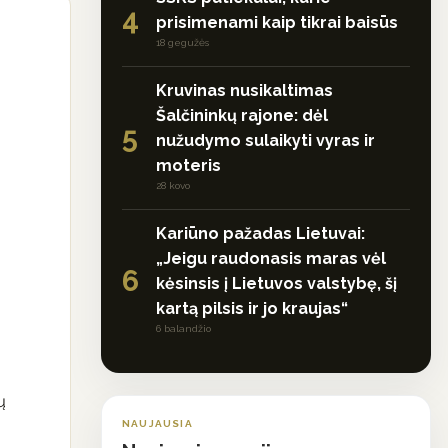
4
prisimenami kaip tikrai baisūs
18 gegužės
Kruvinas nusikaltimas
Šalčininkų rajone: dėl
5
nužudymo sulaikyti vyras ir
moteris
28 kovo
Kariūno pažadas Lietuvai:
„Jeigu raudonasis maras vėl
6
kėsinsis į Lietuvos valstybę, šį
kartą pilsis ir jo kraujas“
6 balandžio
ų
NAUJAUSIA