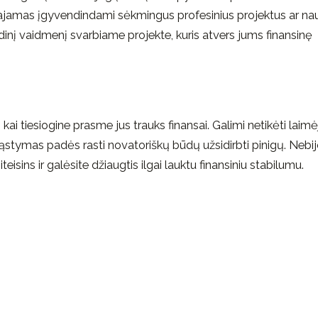
 pajamas įgyvendindami sėkmingus profesinius projektus ar na
dinį vaidmenį svarbiame projekte, kuris atvers jums finansinę
ai tiesiogine prasme jus trauks finansai. Galimi netikėti laimė
ąstymas padės rasti novatoriškų būdų užsidirbti pinigų. Nebij
iteisins ir galėsite džiaugtis ilgai lauktu finansiniu stabilumu.