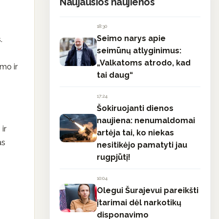
Naujausios naujienos
18:30
Seimo narys apie
.
seimūnų atlyginimus:
„Valkatoms atrodo, kad
umo ir
tai daug“
17:24
Šokiruojanti dienos
naujiena: nenumaldomai
ir
artėja tai, ko niekas
as
nesitikėjo pamatyti jau
rugpjūtį!
10:04
Olegui Šurajevui pareikšti
įtarimai dėl narkotikų
disponavimo