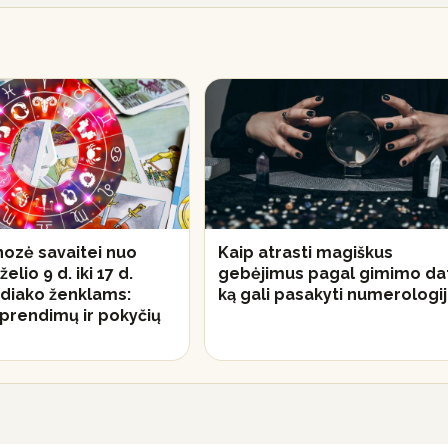
ozė savaitei nuo
Kaip atrasti magiškus
elio 9 d. iki 17 d.
gebėjimus pagal gimimo da
diako ženklams:
ką gali pasakyti numerologi
prendimų ir pokyčių