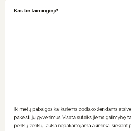
Kas tie laimingieji?
Iki metų pabaigos kai kuriems zodiako ženklams atsivers
pakeisti jų gyvenimus. Visata suteiks jiems galimybę tars
penkių ženklų laukia nepakartojama akimirka, siekiant pag