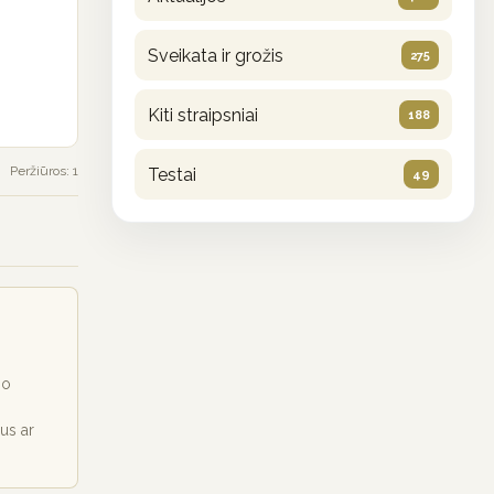
Sveikata ir grožis
275
Kiti straipsniai
188
Peržiūros: 1
Testai
49
io
ius ar