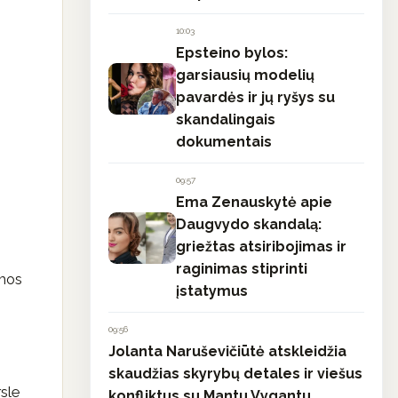
10:03
Epsteino bylos:
garsiausių modelių
pavardės ir jų ryšys su
skandalingais
dokumentais
09:57
Ema Zenauskytė apie
Daugvydo skandalą:
griežtas atsiribojimas ir
raginimas stiprinti
amos
įstatymus
09:56
Jolanta Naruševičiūtė atskleidžia
skaudžias skyrybų detales ir viešus
sle
konfliktus su Mantu Vygantu