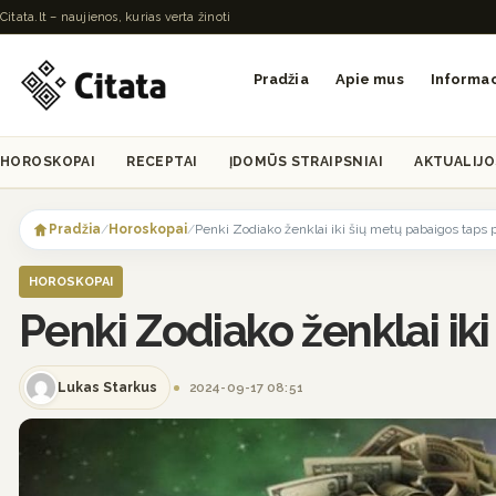
Citata.lt – naujienos, kurias verta žinoti
Pradžia
Apie mus
Informac
HOROSKOPAI
RECEPTAI
ĮDOMŪS STRAIPSNIAI
AKTUALIJO
Skip
to
Pradžia
/
Horoskopai
/
Penki Zodiako ženklai iki šių metų pabaigos taps p
content
HOROSKOPAI
Penki Zodiako ženklai iki
Lukas Starkus
2024-09-17 08:51