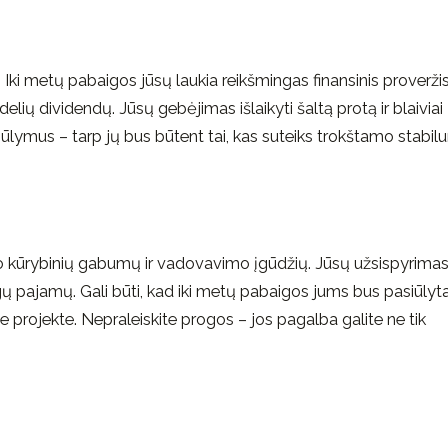
. Iki metų pabaigos jūsų laukia reikšmingas finansinis proveržis
delių dividendų. Jūsų gebėjimas išlaikyti šaltą protą ir blaiviai
asiūlymus – tarp jų bus būtent tai, kas suteiks trokštamo stabil
avo kūrybinių gabumų ir vadovavimo įgūdžių. Jūsų užsispyrimas 
ingų pajamų. Gali būti, kad iki metų pabaigos jums bus pasiūlyt
projekte. Nepraleiskite progos – jos pagalba galite ne tik