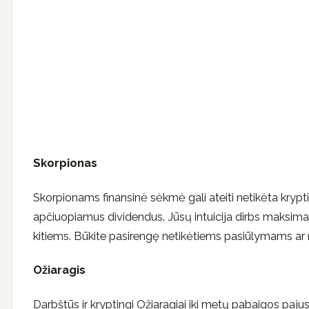
Skorpionas
Skorpionams finansinė sėkmė gali ateiti netikėta krypti
apčiuopiamus dividendus. Jūsų intuicija dirbs maksimali
kitiems. Būkite pasirengę netikėtiems pasiūlymams ar 
Ožiaragis
Darbštūs ir kryptingi Ožiaragiai iki metų pabaigos paj