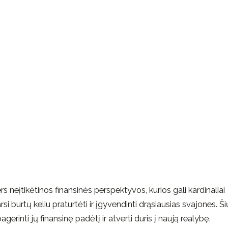
 neįtikėtinos finansinės perspektyvos, kurios gali kardinaliai
i burtų keliu praturtėti ir įgyvendinti drąsiausias svajones. Ši
erinti jų finansinę padėtį ir atverti duris į naują realybę.