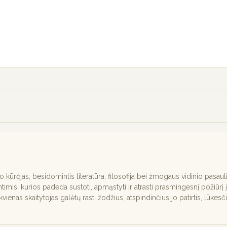
nio kūrėjas, besidomintis literatūra, filosofija bei žmogaus vidinio pasaul
ntimis, kurios padeda sustoti, apmąstyti ir atrasti prasmingesnį požiūrį į
ekvienas skaitytojas galėtų rasti žodžius, atspindinčius jo patirtis, lūkesč