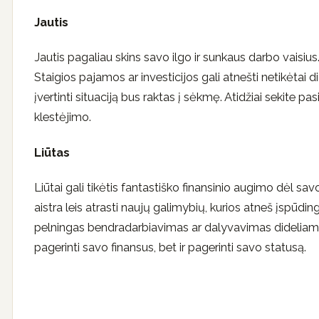
Jautis
Jautis pagaliau skins savo ilgo ir sunkaus darbo vaisius
Staigios pajamos ar investicijos gali atnešti netikėtai di
įvertinti situaciją bus raktas į sėkmę. Atidžiai sekite p
klestėjimo.
Liūtas
Liūtai gali tikėtis fantastiško finansinio augimo dėl s
aistra leis atrasti naujų galimybių, kurios atneš įspūd
pelningas bendradarbiavimas ar dalyvavimas dideliame 
pagerinti savo finansus, bet ir pagerinti savo statusą.