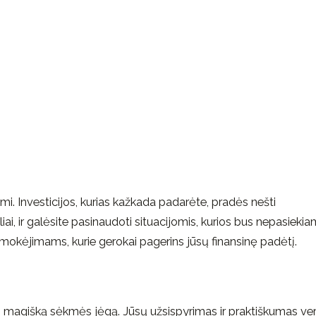
mi. Investicijos, kurias kažkada padarėte, pradės nešti
ai, ir galėsite pasinaudoti situacijomis, kurios bus nepasieki
mokėjimams, kurie gerokai pagerins jūsų finansinę padėtį.
us magišką sėkmės jėgą. Jūsų užsispyrimas ir praktiškumas ver