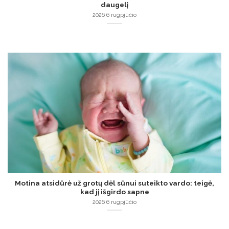
daugelį
2026 6 rugpjūčio
Motina atsidūrė už grotų dėl sūnui suteikto vardo: teigė,
kad jį išgirdo sapne
2026 6 rugpjūčio