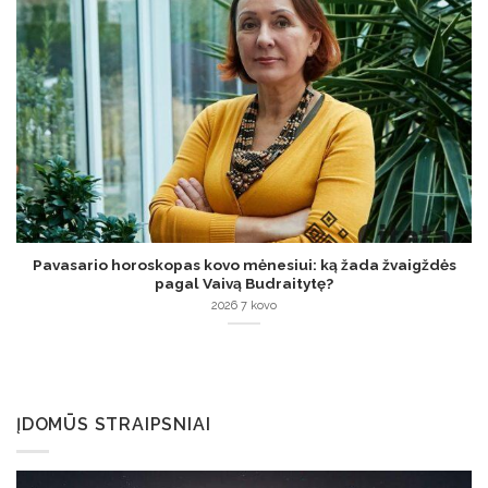
Pavasario horoskopas kovo mėnesiui: ką žada žvaigždės
pagal Vaivą Budraitytę?
2026 7 kovo
ĮDOMŪS STRAIPSNIAI