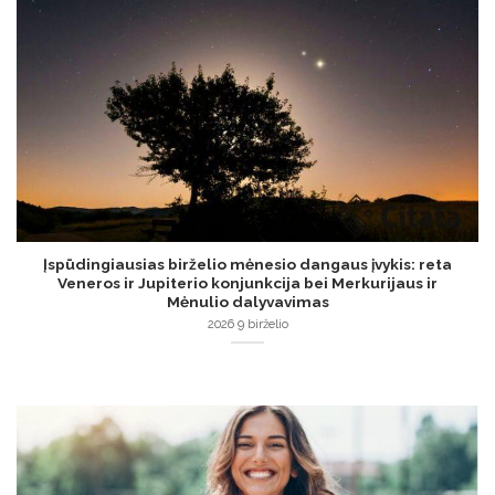
Įspūdingiausias birželio mėnesio dangaus įvykis: reta
Veneros ir Jupiterio konjunkcija bei Merkurijaus ir
Mėnulio dalyvavimas
2026 9 birželio