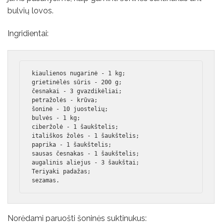
bulvių lovos.
Ingridientai:
kiaulienos nugarinė - 1 kg;

grietinėlės sūris - 200 g;

česnakai - 3 gvazdikėliai;

petražolės - krūva;

šoninė - 10 juostelių;

bulvės - 1 kg;

ciberžolė - 1 šaukštelis;

itališkos žolės - 1 šaukštelis;

paprika - 1 šaukštelis;

sausas česnakas - 1 šaukštelis;

augalinis aliejus - 3 šaukštai;

Teriyaki padažas;

sezamas.
Norėdami paruošti šoninės suktinukus: