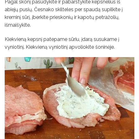
Pagal skonį pasūdykite ir pabarstykite kepsnelius iš
abiejų pusių. Česnako skilteles per spaudą supilkite į
kreminį sūrį, įberkite prieskonių ir kapotų petražolių,
išmaišykite.
Kiekvieną kepsnį patepame sūriu, įdarą susukame į
vyniotinį. Kiekvieną vyniotinį apvoliokite šoninėje.