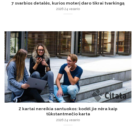
7 svarbios detalės, kurios moterį daro tikrai tvarkingą
2026 24 vasario
Z kartai nereikia santuokos: kodėl jie nėra kaip
tūkstantmečio karta
2026 24 vasario