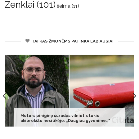
Zenklai
(101)
šeima
(11)
TAI KAS ŽMONĖMS PATINKA LABIAUSIAI
Vidutinis atlyginimas „į rankas“ pernai pasiekė
1 365 eurus