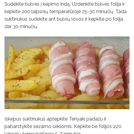
Sudėkite bulves į kepimo indą. Uždenkite bulves folija ir
kepkite 200 laipsnių temperatūroje 25-30 minučių. Tada
suktinukus sudėkite ant bulvių lovos ir kepkite po folija
dar 30 minučių.
Iškepus suktinukus aptepkite Teriyaki padažu ir
pabarstykite sezamo sėklomis. Kepkite be folijos 220
laipsnių temperatūroje 5-7 minutes.