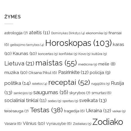
ŽYMĖS
ateitis
(11)
astrologija
(7)
finansai
ekonomika
(5)
Dominykas Dirkstys
(4)
Horoskopas
(103)
karas
(6)
gelbėjimo tarnybos
(4)
(10)
Kaunas
(10)
koncertas
(5)
konfliktai
(5)
Kovo
(5)
kultūra
(5)
maistas
(55)
Lietuva
(21)
meile
(8)
medicina
(5)
muzika
(10)
Pasirinkite
(12)
policija
(9)
Oksana Pikul
(6)
receptai
(52)
politika
(14)
Rusija
rugpjūtis
(5)
raketos
(4)
saugumas
(16)
(13)
skyrybos
(7)
smurtas
(6)
sankcijos
(5)
sveikata
(13)
socialiniai tinklai
(11)
sodas
(5)
sportas
(5)
Testas
(38)
Ukraina
(12)
teisėsauga
(7)
tragedija
(6)
vaikai
(5)
Zodiako
Vilnius
(10)
Vasara
(6)
Vyriausybė
(6)
Zodiakas
(5)