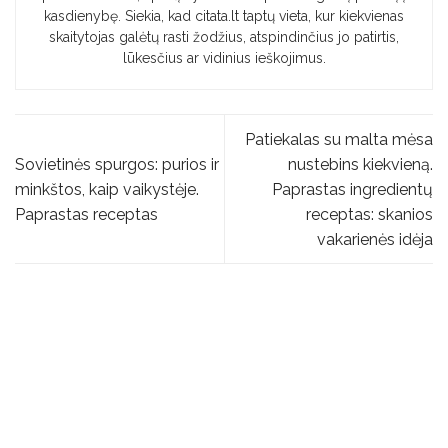
kasdienybę. Siekia, kad citata.lt taptų vieta, kur kiekvienas
skaitytojas galėtų rasti žodžius, atspindinčius jo patirtis,
lūkesčius ar vidinius ieškojimus.
Patiekalas su malta mėsa
Sovietinės spurgos: purios ir
nustebins kiekvieną.
minkštos, kaip vaikystėje.
Paprastas ingredientų
Paprastas receptas
receptas: skanios
vakarienės idėja