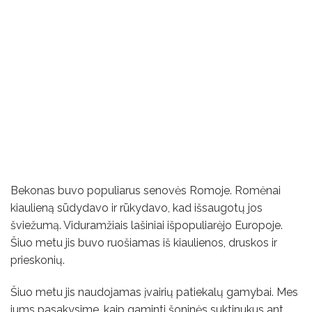
Bekonas buvo populiarus senovės Romoje. Romėnai
kiaulieną sūdydavo ir rūkydavo, kad išsaugotų jos
šviežumą. Viduramžiais lašiniai išpopuliarėjo Europoje.
Šiuo metu jis buvo ruošiamas iš kiaulienos, druskos ir
prieskonių.
Šiuo metu jis naudojamas įvairių patiekalų gamybai. Mes
jums pasakysime, kaip gaminti šoninės suktinukus ant