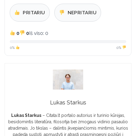
PRITARIU
NEPRITARIU
0
0
Iš viso: 0
0%
0%
Lukas Starkus
Lukas Starkus
– Citata.lt portalo autorius ir turinio kūrėjas,
besidomintis literatūra, filosofija bei žmogaus vidinio pasaulio
atradimais. Jo tikslas – dalintis įkvepiančiomis mintimis, kurios
padeda sustoti, apmąstyti ir atrasti prasmingesnį požiūrį į