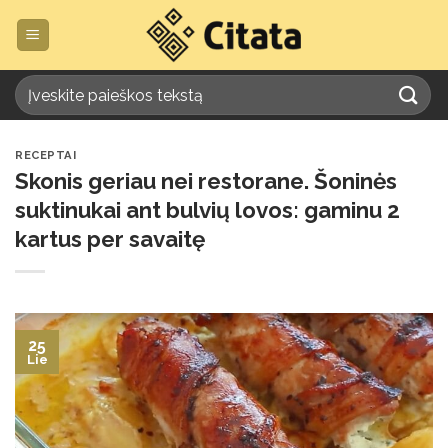
Skip
to
content
RECEPTAI
Skonis geriau nei restorane. Šoninės
suktinukai ant bulvių lovos: gaminu 2
kartus per savaitę
25
Lie