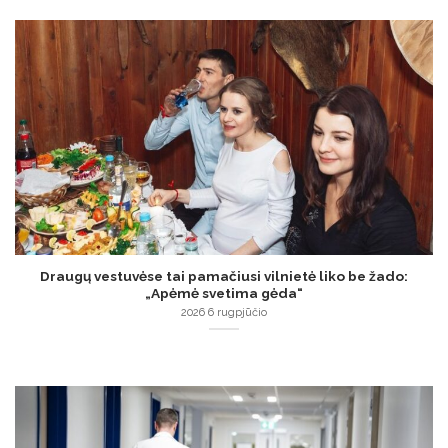
Draugų vestuvėse tai pamačiusi vilnietė liko be žado:
„Apėmė svetima gėda“
2026 6 rugpjūčio