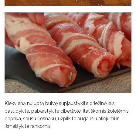
Kiekvieną nuluptą bulvę supjaustykite griežinėliais,
pasūdykite, pabarstykite ciberžole, itališkomis žolelėmis,
paprika, sausu česnaku, užpilkite augaliniu aliejumi ir
išmaišykite rankomis.