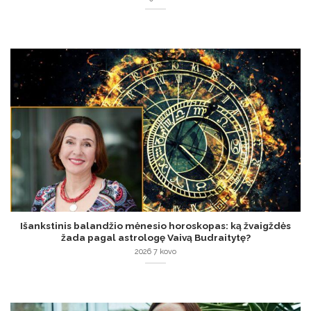
Išankstinis balandžio mėnesio horoskopas: ką žvaigždės
žada pagal astrologę Vaivą Budraitytę?
2026 7 kovo