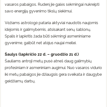
vasaros pabaigos. Rudenį jie galės sėkmingai nukreipti
savo energiją gyvenimo tikslų siekimui.
Vėžiams astrologė pataria aktyviai naudotis naujomis
idėjomis ir galimybėmis, atsisakant senų šablonų.
Spalis ir lapkritis žada būti sėkmingi asmeniniame
gyvenime, galbūt net atėjus naujai meilei.
Šaulys (lapkričio 22 d. – gruodžio 21 d.)
Šauliams antroji metų pusė atneš daug galimybių
profesiniam ir asmeniniam augimui. Nuo vasaros vidurio
iki metų pabaigos jie džiaugsis gera sveikata ir daugybe
geidžiamų darbų.