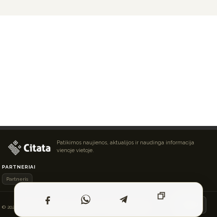
Patikimos naujienos, aktualijos ir naudinga informacija
vienoje vietoje.
PARTNERIAI
Partneris
Į VIRŠŲ ↑
© 2026 Išskirtinės naujienos ir straipsniai. Visos teisės saugomos.