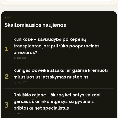
TOP
Skaitomiausios naujienos
Klinikose – savižudybė po kepenų
transplantacijos: pritrūko pooperacinės
1
priežiūros?
24 rugsėjo
Kunigas Doveika atsakė, ar galima kremuoti
2
mirusiuosius: atsakymas nustebins
29 rugpjūčio
Rokiškio rajone – šiurpą keliantys vaizdai:
garsaus ūkininko elgesys su gyvūnais
3
pribloškė net specialistus
20 kovo