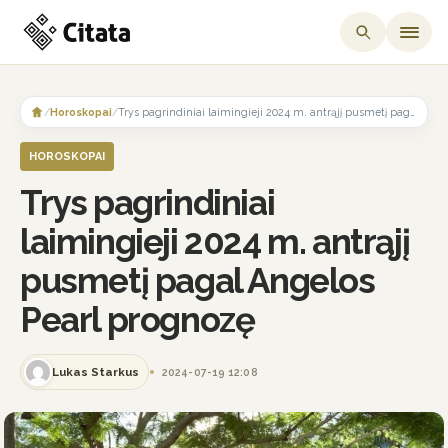
Skip
to
/
Horoskopai
/
Trys pagrindiniai laimingieji 2024 m. antrąjį pusmetį pagal Angelos Pearl prognozę
content
HOROSKOPAI
Trys pagrindiniai
laimingieji 2024 m. antrąjį
pusmetį pagal Angelos
Pearl prognozę
Lukas Starkus
2024-07-19 12:08