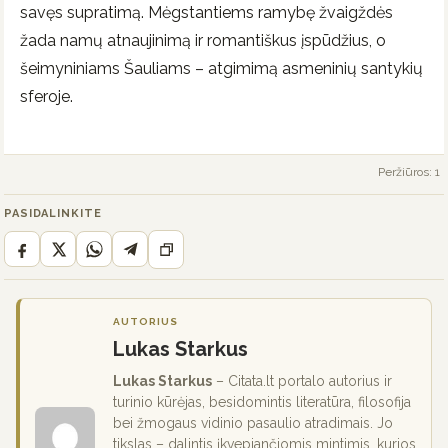
savęs supratimą. Mėgstantiems ramybę žvaigždės
žada namų atnaujinimą ir romantiškus įspūdžius, o
šeimyniniams Šauliams – atgimimą asmeninių santykių
sferoje.
Peržiūros: 1
PASIDALINKITE
AUTORIUS
Lukas Starkus
Lukas Starkus
– Citata.lt portalo autorius ir
turinio kūrėjas, besidomintis literatūra, filosofija
bei žmogaus vidinio pasaulio atradimais. Jo
tikslas – dalintis įkvepiančiomis mintimis, kurios