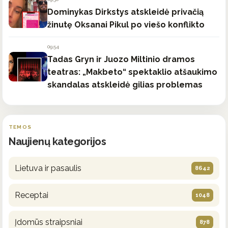
Dominykas Dirkstys atskleidė privačią
žinutę Oksanai Pikul po viešo konflikto
09:54
Tadas Gryn ir Juozo Miltinio dramos
teatras: „Makbeto“ spektaklio atšaukimo
skandalas atskleidė gilias problemas
TEMOS
Naujienų kategorijos
Lietuva ir pasaulis
8642
Receptai
1048
Įdomūs straipsniai
878