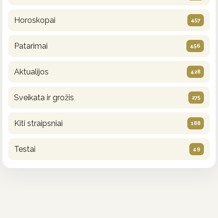
Horoskopai
457
Patarimai
456
Aktualijos
428
Sveikata ir grožis
275
Kiti straipsniai
188
Testai
49