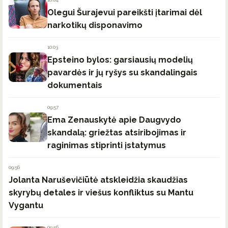
Olegui Šurajevui pareikšti įtarimai dėl
narkotikų disponavimo
10:03
Epsteino bylos: garsiausių modelių
pavardės ir jų ryšys su skandalingais
dokumentais
09:57
Ema Zenauskytė apie Daugvydo
skandalą: griežtas atsiribojimas ir
raginimas stiprinti įstatymus
09:56
Jolanta Naruševičiūtė atskleidžia skaudžias
skyrybų detales ir viešus konfliktus su Mantu
Vygantu
09:56