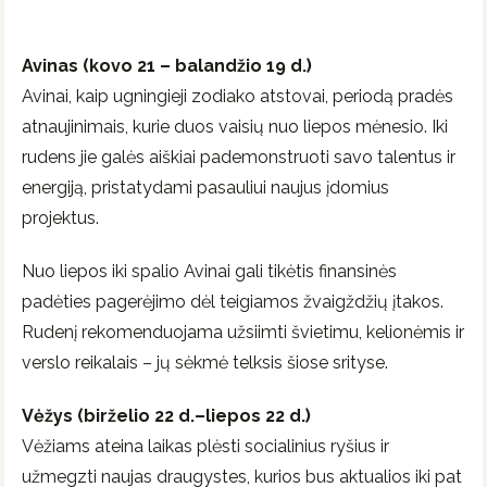
Avinas (kovo 21 – balandžio 19 d.)
Avinai, kaip ugningieji zodiako atstovai, periodą pradės
atnaujinimais, kurie duos vaisių nuo liepos mėnesio. Iki
rudens jie galės aiškiai pademonstruoti savo talentus ir
energiją, pristatydami pasauliui naujus įdomius
projektus.
Nuo liepos iki spalio Avinai gali tikėtis finansinės
padėties pagerėjimo dėl teigiamos žvaigždžių įtakos.
Rudenį rekomenduojama užsiimti švietimu, kelionėmis ir
verslo reikalais – jų sėkmė telksis šiose srityse.
Vėžys (birželio 22 d.–liepos 22 d.)
Vėžiams ateina laikas plėsti socialinius ryšius ir
užmegzti naujas draugystes, kurios bus aktualios iki pat