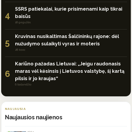
SSRS patiekalai, kurie prisimenami kaip tikrai
4
baisūs
18 gegužės
Kruvinas nusikaltimas Šalčininkų rajone: dėl
5
nužudymo sulaikyti vyras ir moteris
28 kovo
Kariūno pažadas Lietuvai: „Jeigu raudonasis
maras vėl kėsinsis į Lietuvos valstybę, šį kartą
6
pilsis ir jo kraujas“
6 balandžio
NAUJAUSIA
Naujausios naujienos
10:04