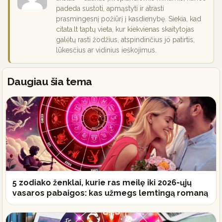
padeda sustoti, apmąstyti ir atrasti
prasmingesnį požiūrį į kasdienybę. Siekia, kad
citata.lt taptų vieta, kur kiekvienas skaitytojas
galėtų rasti žodžius, atspindinčius jo patirtis,
lūkesčius ar vidinius ieškojimus.
Daugiau šia tema
5 zodiako ženklai, kurie ras meilę iki 2026-ųjų
vasaros pabaigos: kas užmegs lemtingą romaną