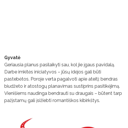
Gyvatė
Geriausia planus pasilaikyti sau, kol jie įgaus pavidalą.
Darbe imkitės iniciatyvos – jūsų idėjos gali būti
pastebėtos. Poroje verta pagalvoti apie ateitį: bendras
biudžeto ir atostogų planavimas sustiprins pasitikėjimą.
Vienišiems naudinga bendrauti su draugais – būtent tarp
pažįstamų gali įsižiebti romantiškos kibirkštys.