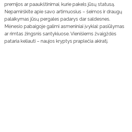
premijos ar paaukštinimai, kurie pakels jūsų statusą.
Nepamirškite apie savo artimuosius – šeimos ir draugų
palaikymas jūsų pergales padarys dar saldesnes.
Mėnesio pabaigoje galimi asmeniniai įvykiai: pasiūlymas
ar rimtas žingsnis santykiuose. Vienišiems žvaigždės
pataria keliauti – naujos kryptys praplečia akiratį.