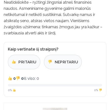
Neatidėliokite – ryžtingi žingsniai atneš finansinės
naudos. Asmeniniame gyvenime galimi malonūs
netikėtumai ir netikėti susitikimai. Sutvarkę namus ir
atsikratę seno, atsiras vietos naujam. Vienišiems
žvaigždės užsimena: tinkamas žmogus jau yra kažkur –
svarbiausia atverti akis ir širdį.
Kaip vertinate šį straipsnį?
PRITARIU
NEPRITARIU
0
0
Iš viso: 0
0%
0%