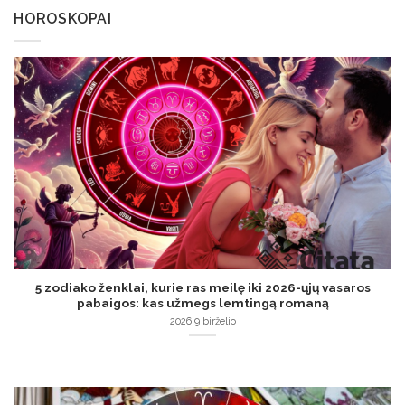
HOROSKOPAI
5 zodiako ženklai, kurie ras meilę iki 2026-ųjų vasaros
pabaigos: kas užmegs lemtingą romaną
2026 9 birželio