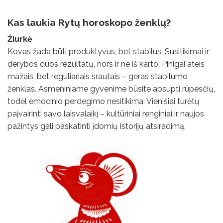
Kas laukia Rytų horoskopo ženklų?
Žiurkė
Kovas žada būti produktyvus, bet stabilus. Susitikimai ir
derybos duos rezultatų, nors ir ne iš karto. Pinigai ateis
mažais, bet reguliariais srautais – geras stabilumo
ženklas. Asmeniniame gyvenime būsite apsupti rūpesčių,
todėl emocinio perdegimo nesitikima. Vienišiai turėtų
paįvairinti savo laisvalaikį – kultūriniai renginiai ir naujos
pažintys gali paskatinti įdomių istorijų atsiradimą.