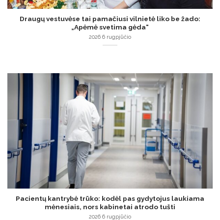
Draugų vestuvėse tai pamačiusi vilnietė liko be žado:
„Apėmė svetima gėda“
2026 6 rugpjūčio
Pacientų kantrybė trūko: kodėl pas gydytojus laukiama
mėnesiais, nors kabinetai atrodo tušti
2026 6 rugpjūčio