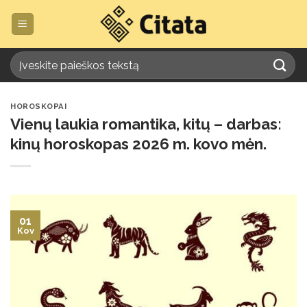
Skip
to
content
HOROSKOPAI
Vienų laukia romantika, kitų – darbas:
kinų horoskopas 2026 m. kovo mėn.
01
Kov