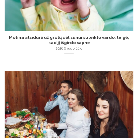
Motina atsidūrė už grotų dėl sūnui suteikto vardo: teigė,
kad jį išgirdo sapne
2026 6 rugpjūčio