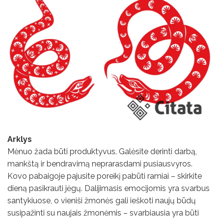
Arklys
Mėnuo žada būti produktyvus. Galėsite derinti darbą,
mankštą ir bendravimą neprarasdami pusiausvyros.
Kovo pabaigoje pajusite poreikį pabūti ramiai – skirkite
dieną pasikrauti jėgų. Dalijimasis emocijomis yra svarbus
santykiuose, o vieniši žmonės gali ieškoti naujų būdų
susipažinti su naujais žmonėmis – svarbiausia yra būti