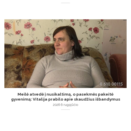
Meilė atvedė į nusikaltimą, o pasekmės pakeitė
gyvenimą: Vitalija prabilo apie skaudžius išbandymus
2026 6 rugpjūčio