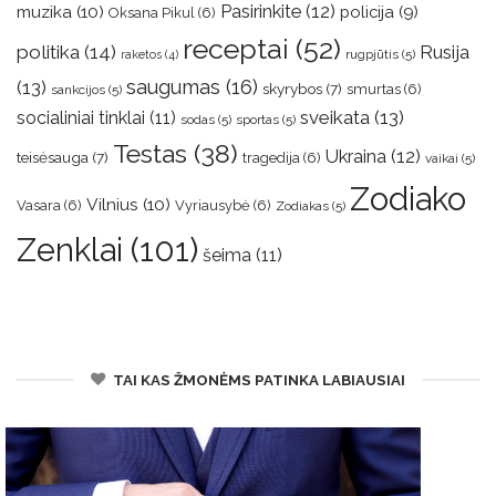
muzika
(10)
Pasirinkite
(12)
policija
(9)
Oksana Pikul
(6)
receptai
(52)
politika
(14)
Rusija
rugpjūtis
(5)
raketos
(4)
saugumas
(16)
(13)
skyrybos
(7)
smurtas
(6)
sankcijos
(5)
sveikata
(13)
socialiniai tinklai
(11)
sodas
(5)
sportas
(5)
Testas
(38)
Ukraina
(12)
teisėsauga
(7)
tragedija
(6)
vaikai
(5)
Zodiako
Vilnius
(10)
Vasara
(6)
Vyriausybė
(6)
Zodiakas
(5)
Zenklai
(101)
šeima
(11)
TAI KAS ŽMONĖMS PATINKA LABIAUSIAI