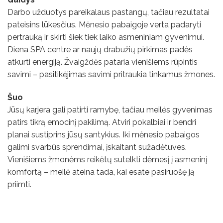
Darbo užduotys pareikalaus pastangų, tačiau rezultatai
pateisins lūkesčius. Mėnesio pabaigoje verta padaryti
pertrauką ir skirti šiek tiek laiko asmeniniam gyvenimui.
Diena SPA centre ar naujų drabužių pirkimas padės
atkurti energiją. Žvaigždės pataria vienišiems rūpintis
savimi – pasitikėjimas savimi pritraukia tinkamus žmones.
Šuo
Jūsų karjera gali patirti ramybę, tačiau meilės gyvenimas
patirs tikrą emocinį pakilimą. Atviri pokalbiai ir bendri
planai sustiprins jūsų santykius. Iki mėnesio pabaigos
galimi svarbūs sprendimai, įskaitant sužadėtuves.
Vienišiems žmonėms reikėtų sutelkti dėmesį į asmeninį
komfortą – meilė ateina tada, kai esate pasiruošę ją
priimti.