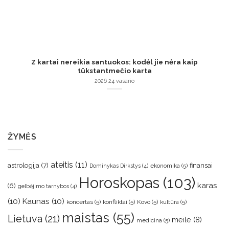
Z kartai nereikia santuokos: kodėl jie nėra kaip
tūkstantmečio karta
2026 24 vasario
ŽYMĖS
ateitis
(11)
astrologija
(7)
finansai
ekonomika
(5)
Dominykas Dirkstys
(4)
Horoskopas
(103)
karas
(6)
gelbėjimo tarnybos
(4)
(10)
Kaunas
(10)
koncertas
(5)
konfliktai
(5)
Kovo
(5)
kultūra
(5)
maistas
(55)
Lietuva
(21)
meile
(8)
medicina
(5)