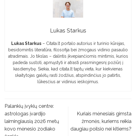
Lukas Starkus
Lukas Starkus
– Citata.lt portalo autorius ir turinio kūrėjas,
besidomintis literatūra, filosofija bei žmogaus vidinio pasaulio
atradimais. Jo tikslas – dalintis įkvepiančiomis mintimis, kurios
padeda sustoti, apmąstyti ir atrasti prasmingesnį požiūrį į
kasdienybę. Siekia, kad citata.lt taptų vieta, kur kiekvienas
skaitytojas galėtų rasti žodžius, atspindinčius jo patirtis,
lūkesčius ar vidinius ieškojimus.
Palankių įvykių centre:
astrologas įvardijo
Kuriais mėnesiais gimsta
laimingiausią 2026 metų
žmonės, kuriems reikia
kovo mėnesio zodiako
daugiau poilsio nei kitiems?