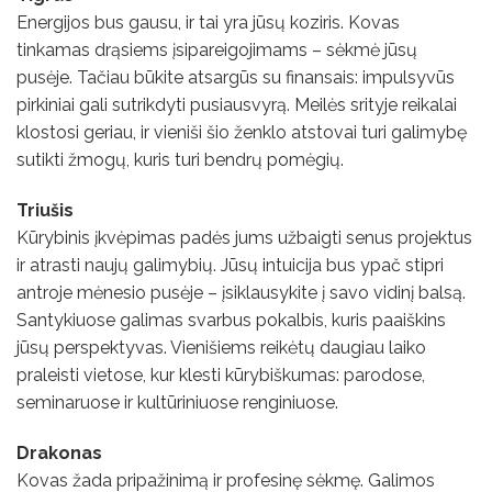
Energijos bus gausu, ir tai yra jūsų koziris. Kovas
tinkamas drąsiems įsipareigojimams – sėkmė jūsų
pusėje. Tačiau būkite atsargūs su finansais: impulsyvūs
pirkiniai gali sutrikdyti pusiausvyrą. Meilės srityje reikalai
klostosi geriau, ir vieniši šio ženklo atstovai turi galimybę
sutikti žmogų, kuris turi bendrų pomėgių.
Triušis
Kūrybinis įkvėpimas padės jums užbaigti senus projektus
ir atrasti naujų galimybių. Jūsų intuicija bus ypač stipri
antroje mėnesio pusėje – įsiklausykite į savo vidinį balsą.
Santykiuose galimas svarbus pokalbis, kuris paaiškins
jūsų perspektyvas. Vienišiems reikėtų daugiau laiko
praleisti vietose, kur klesti kūrybiškumas: parodose,
seminaruose ir kultūriniuose renginiuose.
Drakonas
Kovas žada pripažinimą ir profesinę sėkmę. Galimos