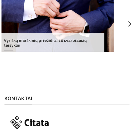
Po taiklaus ukrainiečių smūgio Rusijoje užvirė
aistros
KONTAKTAI