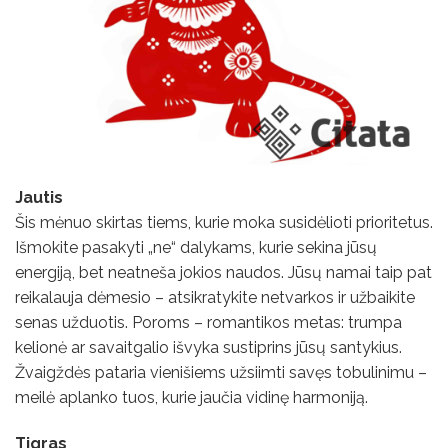
Jautis
Šis mėnuo skirtas tiems, kurie moka susidėlioti prioritetus.
Išmokite pasakyti „ne“ dalykams, kurie sekina jūsų
energiją, bet neatneša jokios naudos. Jūsų namai taip pat
reikalauja dėmesio – atsikratykite netvarkos ir užbaikite
senas užduotis. Poroms – romantikos metas: trumpa
kelionė ar savaitgalio išvyka sustiprins jūsų santykius.
Žvaigždės pataria vienišiems užsiimti savęs tobulinimu –
meilė aplanko tuos, kurie jaučia vidinę harmoniją.
Tigras