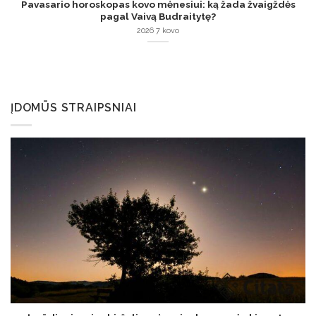
Pavasario horoskopas kovo mėnesiui: ką žada žvaigždės
pagal Vaivą Budraitytę?
2026 7 kovo
ĮDOMŪS STRAIPSNIAI