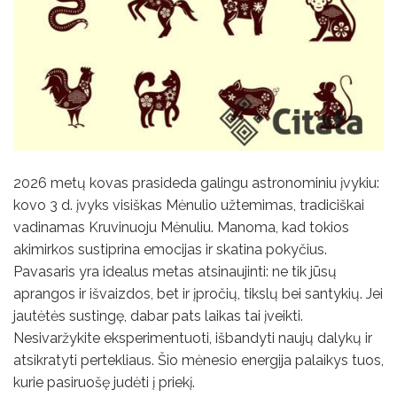
2026 metų kovas prasideda galingu astronominiu įvykiu:
kovo 3 d. įvyks visiškas Mėnulio užtemimas, tradiciškai
vadinamas Kruvinuoju Mėnuliu. Manoma, kad tokios
akimirkos sustiprina emocijas ir skatina pokyčius.
Pavasaris yra idealus metas atsinaujinti: ne tik jūsų
aprangos ir išvaizdos, bet ir įpročių, tikslų bei santykių. Jei
jautėtės sustingę, dabar pats laikas tai įveikti.
Nesivaržykite eksperimentuoti, išbandyti naujų dalykų ir
atsikratyti pertekliaus. Šio mėnesio energija palaikys tuos,
kurie pasiruošę judėti į priekį.