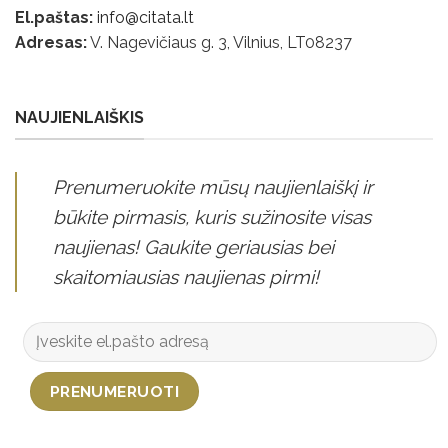
El.paštas:
info@citata.lt
Adresas:
V. Nagevičiaus g. 3, Vilnius, LT
08237
NAUJIENLAIŠKIS
Prenumeruokite mūsų naujienlaiškį ir
būkite pirmasis, kuris sužinosite visas
naujienas! Gaukite geriausias bei
skaitomiausias naujienas pirmi!