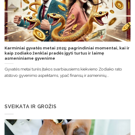
Karminiai gyvatės metai 2025: pagrindiniai momentai, kai ir
kaip zodiako ženklai pradės įgyti turtus ir laimę
asmeniniame gyvenime
Gyvatės metai turės įtakos svarbiausiems kiekvieno Zodiako rato
atstovo gyvenimo aspektams, ypač finansų ir asmeninių...
SVEIKATA IR GROŽIS