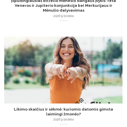
Įspūdingiausias birželio mėnesio dangaus įvykis: reta
Veneros ir Jupiterio konjunkcija bei Merkurijaus ir
Mėnulio dalyvavimas
2026 9 birželio
Likimo skaičius ir sėkmė: kuriomis datomis gimsta
laimingi žmonės?
2026 9 birželio