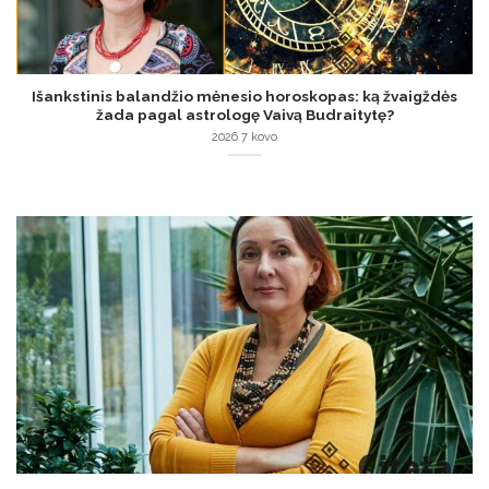
Išankstinis balandžio mėnesio horoskopas: ką žvaigždės
žada pagal astrologę Vaivą Budraitytę?
2026 7 kovo