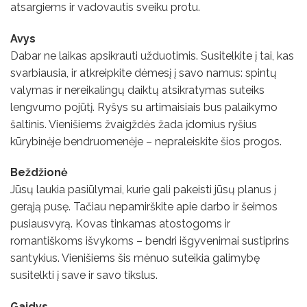
atsargiems ir vadovautis sveiku protu.
Avys
Dabar ne laikas apsikrauti užduotimis. Susitelkite į tai, kas
svarbiausia, ir atkreipkite dėmesį į savo namus: spintų
valymas ir nereikalingų daiktų atsikratymas suteiks
lengvumo pojūtį. Ryšys su artimaisiais bus palaikymo
šaltinis. Vienišiems žvaigždės žada įdomius ryšius
kūrybinėje bendruomenėje – nepraleiskite šios progos.
Beždžionė
Jūsų laukia pasiūlymai, kurie gali pakeisti jūsų planus į
gerąją pusę. Tačiau nepamirškite apie darbo ir šeimos
pusiausvyrą. Kovas tinkamas atostogoms ir
romantiškoms išvykoms – bendri išgyvenimai sustiprins
santykius. Vienišiems šis mėnuo suteikia galimybę
susitelkti į save ir savo tikslus.
Gaidys