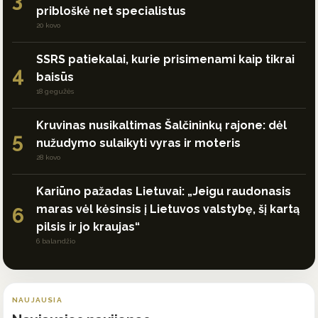
3
pribloškė net specialistus
20 kovo
SSRS patiekalai, kurie prisimenami kaip tikrai
4
baisūs
18 gegužės
Kruvinas nusikaltimas Šalčininkų rajone: dėl
5
nužudymo sulaikyti vyras ir moteris
28 kovo
Kariūno pažadas Lietuvai: „Jeigu raudonasis
maras vėl kėsinsis į Lietuvos valstybę, šį kartą
6
pilsis ir jo kraujas“
6 balandžio
NAUJAUSIA