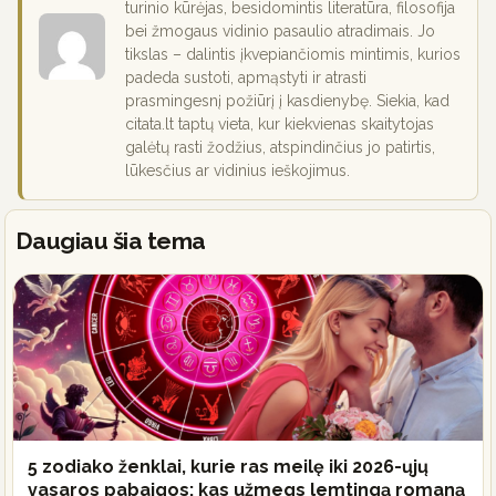
turinio kūrėjas, besidomintis literatūra, filosofija
bei žmogaus vidinio pasaulio atradimais. Jo
tikslas – dalintis įkvepiančiomis mintimis, kurios
padeda sustoti, apmąstyti ir atrasti
prasmingesnį požiūrį į kasdienybę. Siekia, kad
citata.lt taptų vieta, kur kiekvienas skaitytojas
galėtų rasti žodžius, atspindinčius jo patirtis,
lūkesčius ar vidinius ieškojimus.
Daugiau šia tema
5 zodiako ženklai, kurie ras meilę iki 2026-ųjų
vasaros pabaigos: kas užmegs lemtingą romaną