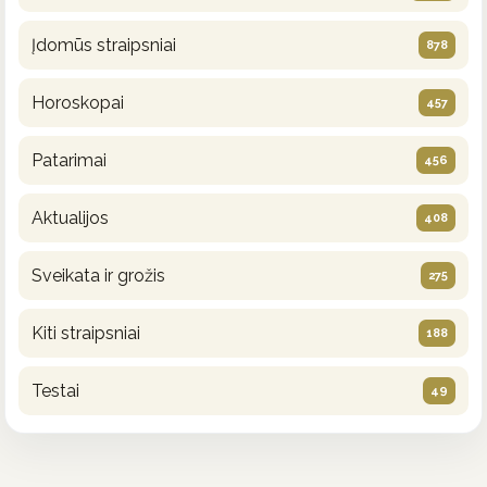
Įdomūs straipsniai
878
Horoskopai
457
Patarimai
456
Aktualijos
408
Sveikata ir grožis
275
Kiti straipsniai
188
Testai
49