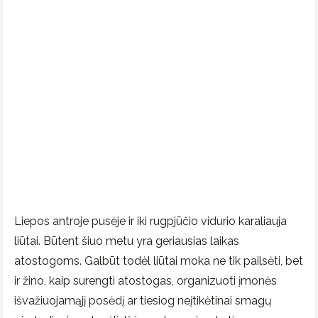
Liepos antroje pusėje ir iki rugpjūčio vidurio karaliauja
liūtai. Būtent šiuo metu yra geriausias laikas
atostogoms. Galbūt todėl liūtai moka ne tik pailsėti, bet
ir žino, kaip surengti atostogas, organizuoti įmonės
išvažiuojamąjį posėdį ar tiesiog neįtikėtinai smagų