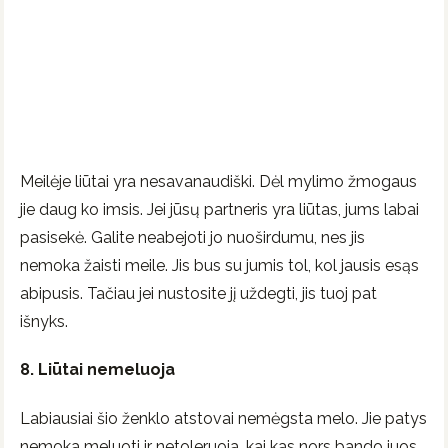
Meilėje liūtai yra nesavanaudiški. Dėl mylimo žmogaus
jie daug ko imsis. Jei jūsų partneris yra liūtas, jums labai
pasisekė. Galite neabejoti jo nuoširdumu, nes jis
nemoka žaisti meile. Jis bus su jumis tol, kol jausis esąs
abipusis. Tačiau jei nustosite jį uždegti, jis tuoj pat
išnyks.
8. Liūtai nemeluoja
Labiausiai šio ženklo atstovai nemėgsta melo. Jie patys
nemoka meluoti ir netoleruoja, kai kas nors bando juos