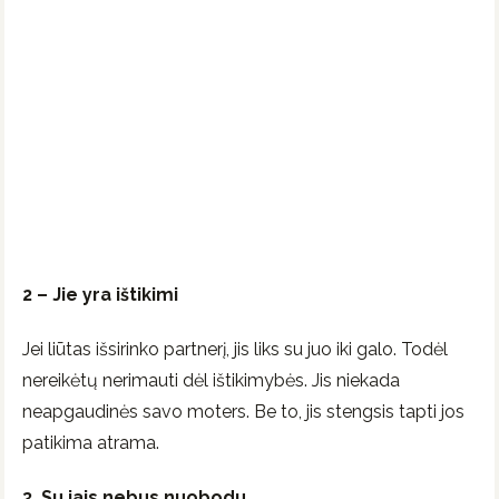
2 – Jie yra ištikimi
Jei liūtas išsirinko partnerį, jis liks su juo iki galo. Todėl
nereikėtų nerimauti dėl ištikimybės. Jis niekada
neapgaudinės savo moters. Be to, jis stengsis tapti jos
patikima atrama.
3. Su jais nebus nuobodu