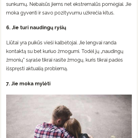
sunkumų. Nebaisūs jiems net ekstremalūs pomėgiai. Jie
moka gyventi ir savo pozityvumu užkrečia kitus.
6. Jie turi naudingų ryšių
Liūtai yra puikūs vieši kalbėtojai. Jie lengvai randa
kontaktą su bet kuriuo žmogumi. Todėl jų „naudingų
žmonių” sąraše tikrai rasite žmogų, kuris tikrai padės
išspręsti aktualią problemą.
7. Jie moka mylėti