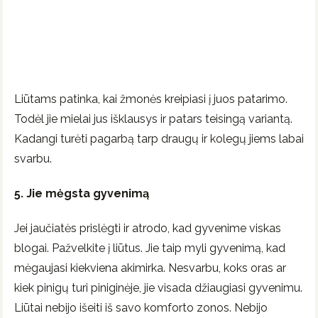
Liūtams patinka, kai žmonės kreipiasi į juos patarimo.
Todėl jie mielai jus išklausys ir patars teisingą variantą.
Kadangi turėti pagarbą tarp draugų ir kolegų jiems labai
svarbu.
5. Jie mėgsta gyvenimą
Jei jaučiatės prislėgti ir atrodo, kad gyvenime viskas
blogai. Pažvelkite į liūtus. Jie taip myli gyvenimą, kad
mėgaujasi kiekviena akimirka. Nesvarbu, koks oras ar
kiek pinigų turi piniginėje, jie visada džiaugiasi gyvenimu.
Liūtai nebijo išeiti iš savo komforto zonos. Nebijo