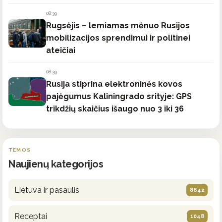
08:39
Rugsėjis – lemiamas mėnuo Rusijos
mobilizacijos sprendimui ir politinei
ateičiai
08:39
Rusija stiprina elektroninės kovos
pajėgumus Kaliningrado srityje: GPS
trikdžių skaičius išaugo nuo 3 iki 36
TEMOS
Naujienų kategorijos
Lietuva ir pasaulis
8642
Receptai
1048