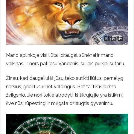
Mano aplinkoje visi liūtai: draugai, sūnėnai ir mano
vaikinas. Ir nors pati esu Vandenis, su jais puikiai sutariu.
Žinau, kad daugeliui iš jūsų teko sutikti liūtus, pernelyg
narsius, griežtus ir net valdingus. Bet tai tik iš pirmo
žvilgsnio. Jie nori tokie atrodyti. Iš tikrųjų jie yra ištikimi,
švelnūs, rūpestingi ir mėgsta džiaugtis gyvenimu.