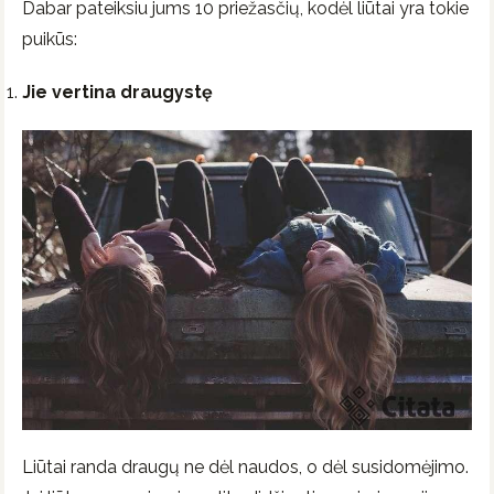
Dabar pateiksiu jums 10 priežasčių, kodėl liūtai yra tokie
puikūs:
Jie vertina draugystę
Liūtai randa draugų ne dėl naudos, o dėl susidomėjimo.