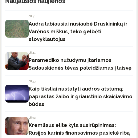
Naujausios naujienos
08:41
Audra labiausiai nusiaubė Druskininkų ir
Varėnos miškus, teko gelbėti
stovyklautojus
08:41
Paramediko nužudymu įtariamos
Sadauskienės tėvas paleidžiamas į laisvę
08:39
Kaip tiksliai nustatyti audros atstumą:
paprastas žaibo ir griaustinio skaičiavimo
būdas
08:39
Kremliaus elite kyla susirūpinimas:
Rusijos karinis finansavimas pasiekė ribą