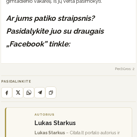
gimtadienio vakarėlį. Iš jų verta pasimokyti.
Ar jums patiko straipsnis?
Pasidalykite juo su draugais
„Facebook” tinkle:
Peržiūros: 2
PASIDALINKITE
AUTORIUS
Lukas Starkus
Lukas Starkus
– Citata.lt portalo autorius ir