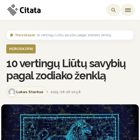
Skip
to
/
Horoskopai
/
10 vertingų Liūtų savybių pagal zodiako ženklą
content
HOROSKOPAI
10 vertingų Liūtų savybių
pagal zodiako ženklą
Lukas Starkus
2025-06-26 10:58