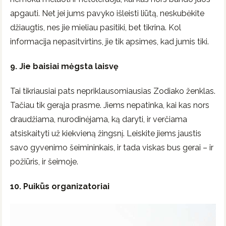
apgauti. Net jei jums pavyko išleisti liūtą, neskubėkite
džiaugtis, nes jie mieliau pasitiki, bet tikrina. Kol
informacija nepasitvirtins, jie tik apsimes, kad jumis tiki.
9. Jie baisiai mėgsta laisvę
Tai tikriausiai pats nepriklausomiausias Zodiako ženklas.
Tačiau tik gerąja prasme. Jiems nepatinka, kai kas nors
draudžiama, nurodinėjama, ką daryti, ir verčiama
atsiskaityti už kiekvieną žingsnį. Leiskite jiems jaustis
savo gyvenimo šeimininkais, ir tada viskas bus gerai – ir
požiūris, ir šeimoje.
10. Puikūs organizatoriai