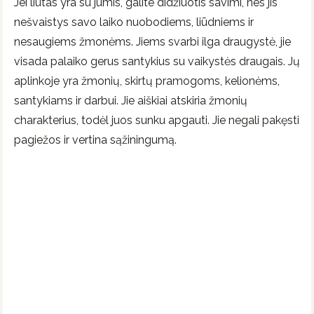
Jei liūtas yra su jumis, galite didžiuotis savimi, nes jis
nešvaistys savo laiko nuobodiems, liūdniems ir
nesaugiems žmonėms. Jiems svarbi ilga draugystė, jie
visada palaiko gerus santykius su vaikystės draugais. Jų
aplinkoje yra žmonių, skirtų pramogoms, kelionėms,
santykiams ir darbui. Jie aiškiai atskiria žmonių
charakterius, todėl juos sunku apgauti. Jie negali pakęsti
pagiežos ir vertina sąžiningumą.