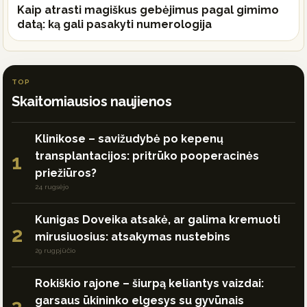
Kaip atrasti magiškus gebėjimus pagal gimimo
datą: ką gali pasakyti numerologija
TOP
Skaitomiausios naujienos
Klinikose – savižudybė po kepenų
transplantacijos: pritrūko pooperacinės
1
priežiūros?
24 rugsėjo
Kunigas Doveika atsakė, ar galima kremuoti
2
mirusiuosius: atsakymas nustebins
29 rugpjūčio
Rokiškio rajone – šiurpą keliantys vaizdai:
garsaus ūkininko elgesys su gyvūnais