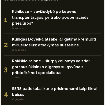
Klinikose – savižudybė po kepenų
transplantacijos: pritrūko pooperacinės
1
priežiūros?
24 rugsėjo
Kunigas Doveika atsakė, ar galima kremuoti
2
mirusiuosius: atsakymas nustebins
29 rugpjūčio
Rokiškio rajone – šiurpą keliantys vaizdai:
garsaus ūkininko elgesys su gyvūnais
3
pribloškė net specialistus
20 kovo
SSRS patiekalai, kurie prisimenami kaip tikrai
4
baisūs
18 gegužės