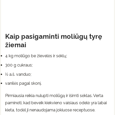
Kaip pasigaminti moliūgų tyrę
žiemai
4 kg moliūgo be žievelės ir sėklų;
300 g cukraus;
1⁄2 a.š. vanduo;
vanilės pagal skonį.
Pirmiausia reikia nulupti moliūgą ir išimti sėklas. Verta
paminėti, kad beveik kiekvieno vaisiaus odelė yra labai
kieta, todėl ji nenaudojama jokiuose receptuose.