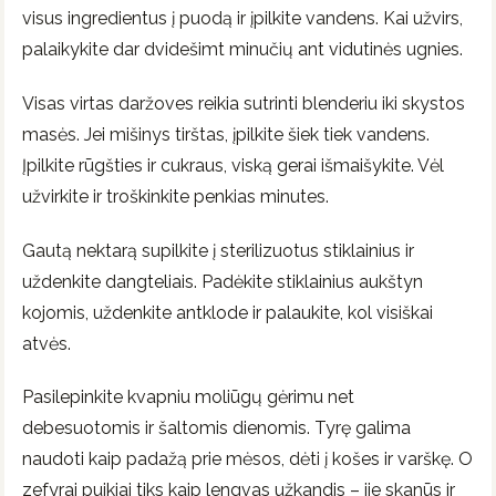
visus ingredientus į puodą ir įpilkite vandens. Kai užvirs,
palaikykite dar dvidešimt minučių ant vidutinės ugnies.
Visas virtas daržoves reikia sutrinti blenderiu iki skystos
masės. Jei mišinys tirštas, įpilkite šiek tiek vandens.
Įpilkite rūgšties ir cukraus, viską gerai išmaišykite. Vėl
užvirkite ir troškinkite penkias minutes.
Gautą nektarą supilkite į sterilizuotus stiklainius ir
uždenkite dangteliais. Padėkite stiklainius aukštyn
kojomis, uždenkite antklode ir palaukite, kol visiškai
atvės.
Pasilepinkite kvapniu moliūgų gėrimu net
debesuotomis ir šaltomis dienomis. Tyrę galima
naudoti kaip padažą prie mėsos, dėti į košes ir varškę. O
zefyrai puikiai tiks kaip lengvas užkandis – jie skanūs ir