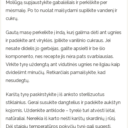
Moliūgą supjaustykite gabalėliais ir perkiškite per
mėsmalę. Po to nuolat maišydami supilkite vandenį ir
cukrų.
Gautą masę perkelkite į indą, kurį galima dėti ant ugnies
ir padėkite ant viryklės. Įpilkite vanilinio cukraus. Jei
nesate didelis jo gerbėjas, galite apsieiti ir be šio
komponento, nes recepte jis nėra pats svarbiausias.
Virkite tyrę uždengtą ant vidutinės ugnies ne ilgiau kaip
dvidešimt minučių. Retkarčiais pamaišykite, kad
nesudegtų.
Karštą tyrę paskirstykite į iš anksto sterilizuotus
stiklainius. Gerai susukite dangtelius ir padėkite aukštyn
kojomis. Uždenkite antklode – tyrelė turi atvėsti lėtai,
natūraliai. Nereikia iš karto nešti karštų skardinių į rūsį.
Dėl staigių temperatūros pokyčių tyrė gali sugesti.