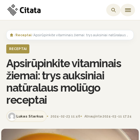
Skip
to
/
Receptai
/
Apsirūpinkite vitaminais žiemai: trys auksiniai natūralaus moliūgo receptai
content
RECEPTAI
Apsirūpinkite vitaminais
žiemai: trys auksiniai
natūralaus moliūgo
receptai
Lukas Starkus
2024-02-23 11:46
Atnaujinta 2024-03-11 17:24