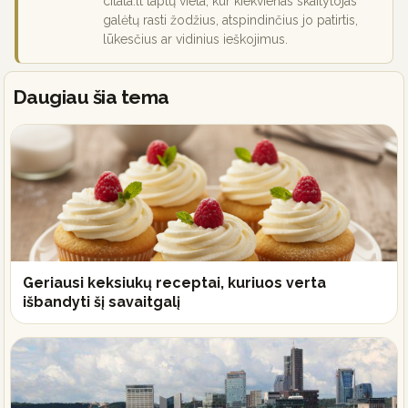
citata.lt taptų vieta, kur kiekvienas skaitytojas
galėtų rasti žodžius, atspindinčius jo patirtis,
lūkesčius ar vidinius ieškojimus.
Daugiau šia tema
Geriausi keksiukų receptai, kuriuos verta
išbandyti šį savaitgalį