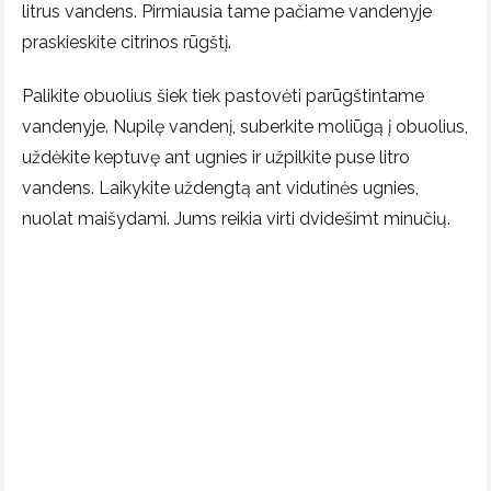
litrus vandens. Pirmiausia tame pačiame vandenyje
praskieskite citrinos rūgštį.
Palikite obuolius šiek tiek pastovėti parūgštintame
vandenyje. Nupilę vandenį, suberkite moliūgą į obuolius,
uždėkite keptuvę ant ugnies ir užpilkite puse litro
vandens. Laikykite uždengtą ant vidutinės ugnies,
nuolat maišydami. Jums reikia virti dvidešimt minučių.