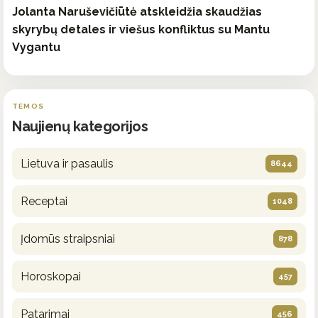
Jolanta Naruševičiūtė atskleidžia skaudžias
skyrybų detales ir viešus konfliktus su Mantu
Vygantu
TEMOS
Naujienų kategorijos
Lietuva ir pasaulis
8644
Receptai
1048
Įdomūs straipsniai
878
Horoskopai
457
Patarimai
456