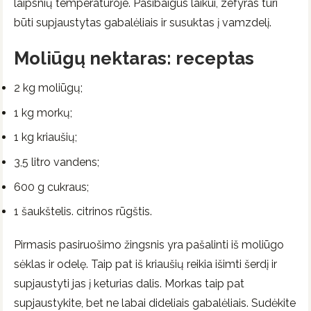
laipsnių temperatūroje. Pasibaigus laikui, zefyras turi
būti supjaustytas gabalėliais ir susuktas į vamzdelį.
Moliūgų nektaras: receptas
2 kg moliūgų;
1 kg morkų;
1 kg kriaušių;
3,5 litro vandens;
600 g cukraus;
1 šaukštelis. citrinos rūgštis.
Pirmasis pasiruošimo žingsnis yra pašalinti iš moliūgo
sėklas ir odelę. Taip pat iš kriaušių reikia išimti šerdį ir
supjaustyti jas į keturias dalis. Morkas taip pat
supjaustykite, bet ne labai dideliais gabalėliais. Sudėkite