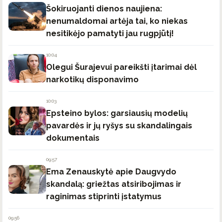
Šokiruojanti dienos naujiena:
nenumaldomai artėja tai, ko niekas
nesitikėjo pamatyti jau rugpjūtį!
10:04
Olegui Šurajevui pareikšti įtarimai dėl
narkotikų disponavimo
10:03
Epsteino bylos: garsiausių modelių
pavardės ir jų ryšys su skandalingais
dokumentais
09:57
Ema Zenauskytė apie Daugvydo
skandalą: griežtas atsiribojimas ir
raginimas stiprinti įstatymus
09:56