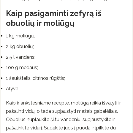
Kaip pasigaminti zefyrą iš
obuolių ir moliūgų
1 kg moliūgų;
2 kg obuolių;
2,5 l vandens;
100 g medaus;
1 šaukštelis. citrinos rūgštis;
Alyva.
Kaip ir ankstesniame recepte, moliūgą reikia išvalyti ir
pašalinti vidų, o tada supjaustyti mažais gabalėliais.
Obuolius nuplaukite šiltu vandeniu, supjaustykite ir
pašalinkite vidurį. Sudėkite juos į puodą ir įpilkite du