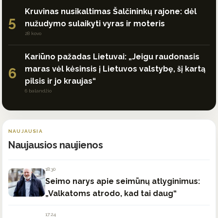
Kruvinas nusikaltimas Šalčininkų rajone: dėl
5
nužudymo sulaikyti vyras ir moteris
28 kovo
Kariūno pažadas Lietuvai: „Jeigu raudonasis
maras vėl kėsinsis į Lietuvos valstybę, šį kartą
6
pilsis ir jo kraujas“
6 balandžio
NAUJAUSIA
Naujausios naujienos
18:30
Seimo narys apie seimūnų atlyginimus:
„Valkatoms atrodo, kad tai daug“
17:24