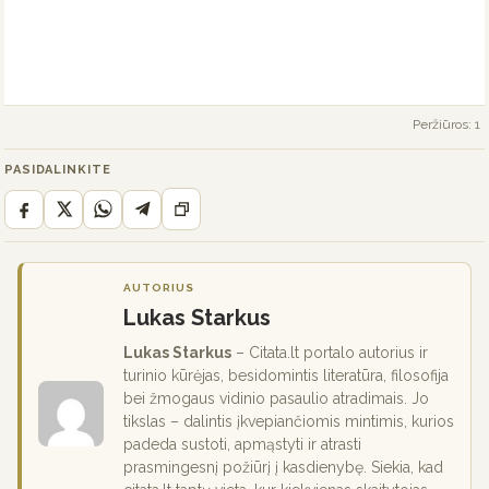
Peržiūros: 1
PASIDALINKITE
AUTORIUS
Lukas Starkus
Lukas Starkus
– Citata.lt portalo autorius ir
turinio kūrėjas, besidomintis literatūra, filosofija
bei žmogaus vidinio pasaulio atradimais. Jo
tikslas – dalintis įkvepiančiomis mintimis, kurios
padeda sustoti, apmąstyti ir atrasti
prasmingesnį požiūrį į kasdienybę. Siekia, kad