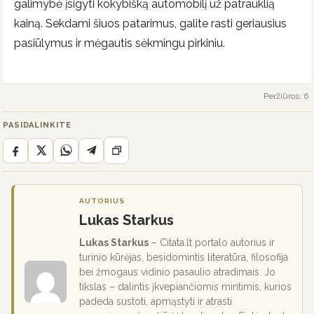
galimybė įsigyti kokybišką automobilį už patrauklią
kainą. Sekdami šiuos patarimus, galite rasti geriausius
pasiūlymus ir mėgautis sėkmingu pirkiniu.
Peržiūros: 6
PASIDALINKITE
AUTORIUS
Lukas Starkus
Lukas Starkus
– Citata.lt portalo autorius ir
turinio kūrėjas, besidomintis literatūra, filosofija
bei žmogaus vidinio pasaulio atradimais. Jo
tikslas – dalintis įkvepiančiomis mintimis, kurios
padeda sustoti, apmąstyti ir atrasti