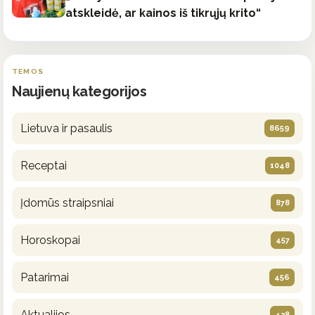
atskleidė, ar kainos iš tikrųjų krito“
TEMOS
Naujienų kategorijos
Lietuva ir pasaulis
8659
Receptai
1048
Įdomūs straipsniai
878
Horoskopai
457
Patarimai
456
Aktualijos
428