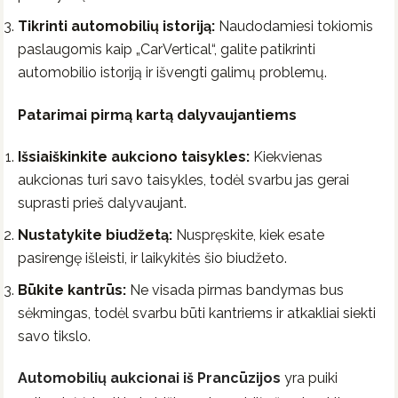
Tikrinti automobilių istoriją:
Naudodamiesi tokiomis
paslaugomis kaip „CarVertical“, galite patikrinti
automobilio istoriją ir išvengti galimų problemų.
Patarimai pirmą kartą dalyvaujantiems
Išsiaiškinkite aukciono taisykles:
Kiekvienas
aukcionas turi savo taisykles, todėl svarbu jas gerai
suprasti prieš dalyvaujant.
Nustatykite biudžetą:
Nuspręskite, kiek esate
pasirengę išleisti, ir laikykitės šio biudžeto.
Būkite kantrūs:
Ne visada pirmas bandymas bus
sėkmingas, todėl svarbu būti kantriems ir atkakliai siekti
savo tikslo.
Automobilių aukcionai iš Prancūzijos
yra puiki