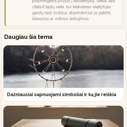
prasmingesnį požiūrį į kasdienybę. Siekia, kad
citata.lt taptų vieta, kur kiekvienas skaitytojas
galėtų rasti žodžius, atspindinčius jo patirtis,
lūkesčius ar vidinius ieškojimus.
Daugiau šia tema
Dažniausiai sapnuojami simboliai ir ką jie reiškia