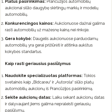
Platus pasirinkimas:
Prancūzijos automobilių
aukcionai siūlo daugybę skirtingų markių ir modelių
automobilių.
Konkurencingos kainos:
Aukcionuose dažnai galima
rasti automobilių už mažesnę kainą nei rinkoje.
Gera kokybė:
Daugelis aukcionuose parduodamų
automobilių yra gerai prižiūrėti ir atitinka aukštus
kokybės standartus.
Kaip rasti geriausius pasiūlymus
Naudokite specializuotas platformas:
Tokios
svetainės kaip „Bidcar.eu“ ir „Autorola“ siūlo platų
automobilių aukcionų iš Prancūzijos pasirinkimą.
Sekite aukcionų datas:
Laiku sekant aukcionų datas
ir dalyvaujant jiems galima nepraleisti geriausių
pasiūlymų.