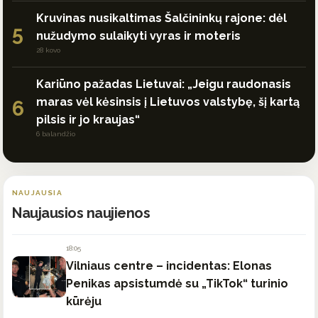
Kruvinas nusikaltimas Šalčininkų rajone: dėl
5
nužudymo sulaikyti vyras ir moteris
28 kovo
Kariūno pažadas Lietuvai: „Jeigu raudonasis
maras vėl kėsinsis į Lietuvos valstybę, šį kartą
6
pilsis ir jo kraujas“
6 balandžio
NAUJAUSIA
Naujausios naujienos
18:05
Vilniaus centre – incidentas: Elonas
Penikas apsistumdė su „TikTok“ turinio
kūrėju