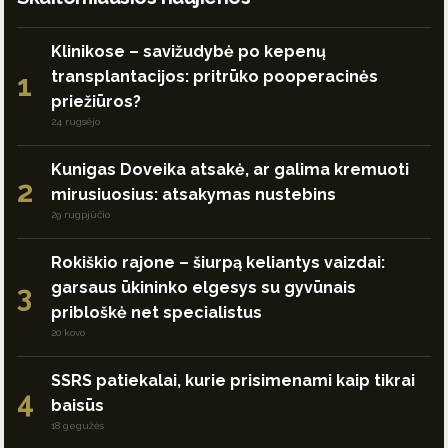
Klinikose – savižudybė po kepenų
transplantacijos: pritrūko pooperacinės
1
priežiūros?
24 rugsėjo
Kunigas Doveika atsakė, ar galima kremuoti
2
mirusiuosius: atsakymas nustebins
29 rugpjūčio
Rokiškio rajone – šiurpą keliantys vaizdai:
garsaus ūkininko elgesys su gyvūnais
3
pribloškė net specialistus
20 kovo
SSRS patiekalai, kurie prisimenami kaip tikrai
4
baisūs
18 gegužės