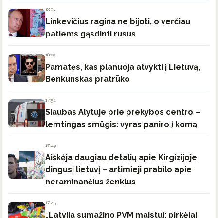
18:03
Linkevičius ragina ne bijoti, o verčiau
patiems gąsdinti rusus
18:00
Pamatęs, kas planuoja atvykti į Lietuvą,
Benkunskas pratrūko
17:54
Siaubas Alytuje prie prekybos centro –
lemtingas smūgis: vyras paniro į komą
17:49
Aiškėja daugiau detalių apie Kirgizijoje
dingusį lietuvį – artimieji prabilo apie
neraminančius ženklus
17:45
„Latvija sumažino PVM maistui: pirkėjai