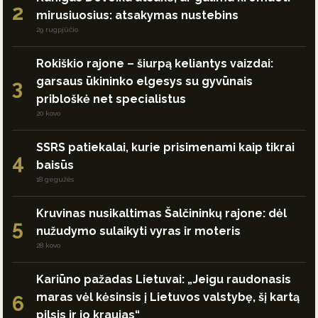
2
mirusiuosius: atsakymas nustebins
29 rugpjūčio
Rokiškio rajone – šiurpą keliantys vaizdai:
garsaus ūkininko elgesys su gyvūnais
3
pribloškė net specialistus
20 kovo
SSRS patiekalai, kurie prisimenami kaip tikrai
4
baisūs
18 gegužės
Kruvinas nusikaltimas Šalčininkų rajone: dėl
5
nužudymo sulaikyti vyras ir moteris
28 kovo
Kariūno pažadas Lietuvai: „Jeigu raudonasis
maras vėl kėsinsis į Lietuvos valstybę, šį kartą
6
pilsis ir jo kraujas“