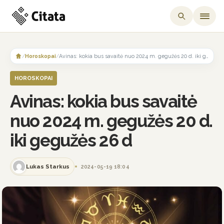
Skip
to
/
Horoskopai
/
Avinas: kokia bus savaitė nuo 2024 m. gegužės 20 d. iki gegužės 26 d
content
HOROSKOPAI
Avinas: kokia bus savaitė
nuo 2024 m. gegužės 20 d.
iki gegužės 26 d
Lukas Starkus
2024-05-19 18:04