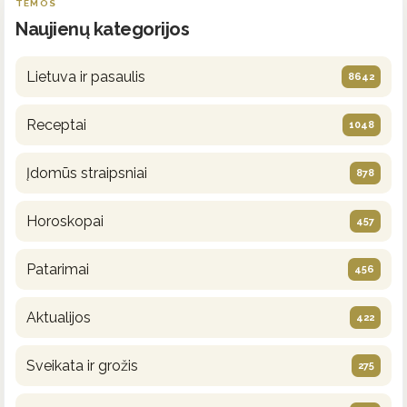
TEMOS
Naujienų kategorijos
Lietuva ir pasaulis
8642
Receptai
1048
Įdomūs straipsniai
878
Horoskopai
457
Patarimai
456
Aktualijos
422
Sveikata ir grožis
275