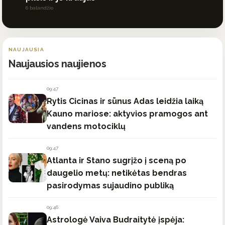
6 balandžio
NAUJAUSIA
Naujausios naujienos
09:47
Rytis Cicinas ir sūnus Adas leidžia laiką
Kauno mariose: aktyvios pramogos ant
vandens motociklų
09:47
Atlanta ir Stano sugrįžo į sceną po
daugelio metų: netikėtas bendras
pasirodymas sujaudino publiką
09:46
Astrologė Vaiva Budraitytė įspėja: