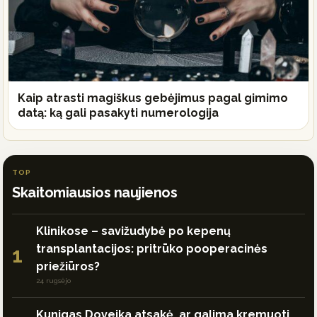
Kaip atrasti magiškus gebėjimus pagal gimimo
datą: ką gali pasakyti numerologija
TOP
Skaitomiausios naujienos
Klinikose – savižudybė po kepenų
transplantacijos: pritrūko pooperacinės
1
priežiūros?
24 rugsėjo
Kunigas Doveika atsakė, ar galima kremuoti