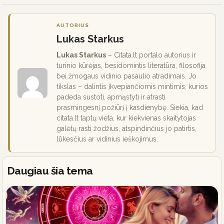
AUTORIUS
Lukas Starkus
Lukas Starkus
– Citata.lt portalo autorius ir
turinio kūrėjas, besidomintis literatūra, filosofija
bei žmogaus vidinio pasaulio atradimais. Jo
tikslas – dalintis įkvepiančiomis mintimis, kurios
padeda sustoti, apmąstyti ir atrasti
prasmingesnį požiūrį į kasdienybę. Siekia, kad
citata.lt taptų vieta, kur kiekvienas skaitytojas
galėtų rasti žodžius, atspindinčius jo patirtis,
lūkesčius ar vidinius ieškojimus.
Daugiau šia tema