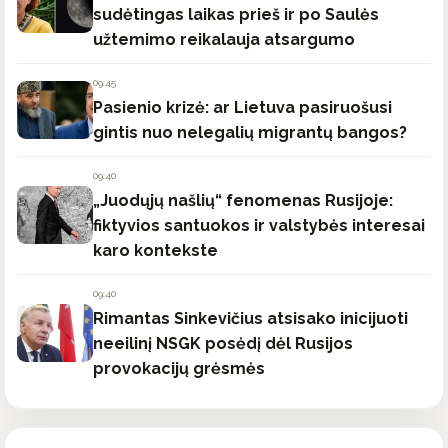
sudėtingas laikas prieš ir po Saulės
užtemimo reikalauja atsargumo
09:45
Pasienio krizė: ar Lietuva pasiruošusi
gintis nuo nelegalių migrantų bangos?
09:40
„Juodųjų našlių“ fenomenas Rusijoje:
fiktyvios santuokos ir valstybės interesai
karo kontekste
09:40
Rimantas Sinkevičius atsisako inicijuoti
neeilinį NSGK posėdį dėl Rusijos
provokacijų grėsmės