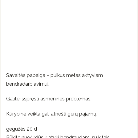
Savaitės pabaiga – puikus metas aktyviam
bendradarbiavimui.
Galite išspręsti asmenines problemas.
Kūrybinė veikla gali atnešti gerų pajamų.
gegužės 20 d
Būkite nuoširdūs ir atviri bendraudami su kitais.