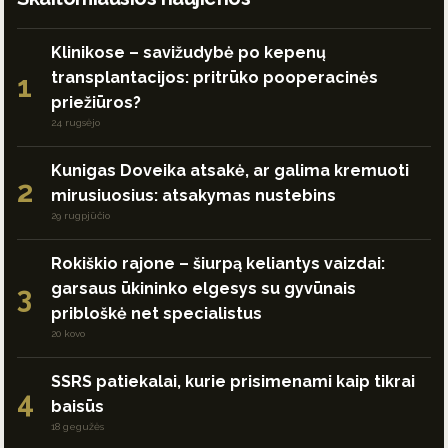
Klinikose – savižudybė po kepenų
transplantacijos: pritrūko pooperacinės
1
priežiūros?
24 rugsėjo
Kunigas Doveika atsakė, ar galima kremuoti
2
mirusiuosius: atsakymas nustebins
29 rugpjūčio
Rokiškio rajone – šiurpą keliantys vaizdai:
garsaus ūkininko elgesys su gyvūnais
3
pribloškė net specialistus
20 kovo
SSRS patiekalai, kurie prisimenami kaip tikrai
4
baisūs
18 gegužės