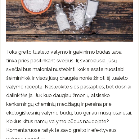
Toks greito tualeto valymo ir gaivinimo būdas labai
tinka prieš pasitinkant svečius. Ir, svarbiausia, jūsų
svečiai bus maloniai nustebinti, kokia esate nuostabi
šeimininkė. Ir visos jūsų draugės norės žinoti šį tualeto
valymo receptą. Neslėpkite šios paslapties, bet dosniai
dalinkitės ja. Juk kuo daugiau žmonių atsisako
kenksmingų cheminių medžiagų ir pereina prie
ekologiškesnių valymo būdų, tuo geriau mūsų planetai.
Kokius kitus namų valymo būdus naudojate?
Komentaruose rašykite savo greito ir efektyvaus
valymo receptus.