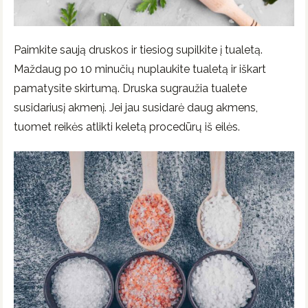
Paimkite saują druskos ir tiesiog supilkite į tualetą.
Maždaug po 10 minučių nuplaukite tualetą ir iškart
pamatysite skirtumą. Druska sugraužia tualete
susidariusį akmenį. Jei jau susidarė daug akmens,
tuomet reikės atlikti keletą procedūrų iš eilės.