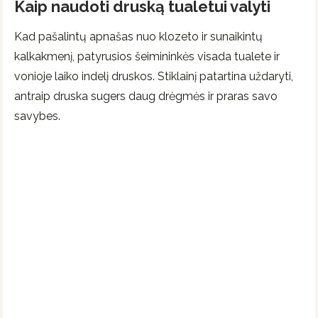
Kaip naudoti druską tualetui valyti
Kad pašalintų apnašas nuo klozeto ir sunaikintų
kalkakmenį, patyrusios šeimininkės visada tualete ir
vonioje laiko indelį druskos. Stiklainį patartina uždaryti,
antraip druska sugers daug drėgmės ir praras savo
savybes.