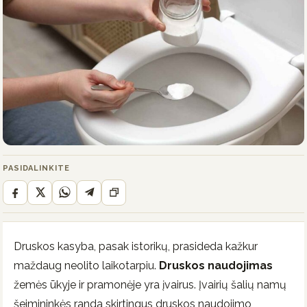
PASIDALINKITE
Druskos kasyba, pasak istorikų, prasideda kažkur
maždaug neolito laikotarpiu.
Druskos naudojimas
žemės ūkyje ir pramonėje yra įvairus. Įvairių šalių namų
šeimininkės randa skirtingus druskos naudojimo