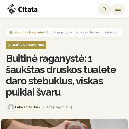
Skip
to
/
Įdomūs straipsniai
/
Buitinė raganystė: 1 šaukštas druskos tualete daro stebuklus, viskas puikiai švaru
content
ĮDOMŪS STRAIPSNIAI
Buitinė raganystė: 1
šaukštas druskos tualete
daro stebuklus, viskas
puikiai švaru
Lukas Starkus
2024-09-21 18:48