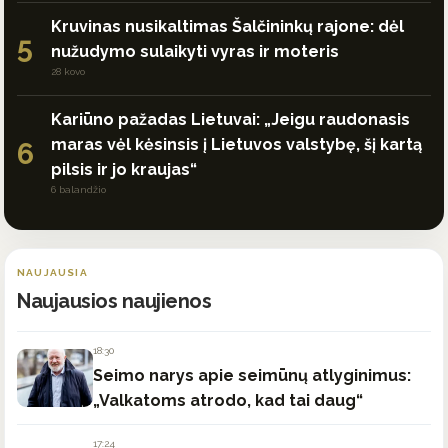
Kruvinas nusikaltimas Šalčininkų rajone: dėl
5
nužudymo sulaikyti vyras ir moteris
28 kovo
Kariūno pažadas Lietuvai: „Jeigu raudonasis
maras vėl kėsinsis į Lietuvos valstybę, šį kartą
6
pilsis ir jo kraujas“
6 balandžio
NAUJAUSIA
Naujausios naujienos
18:30
Seimo narys apie seimūnų atlyginimus:
„Valkatoms atrodo, kad tai daug“
17:24