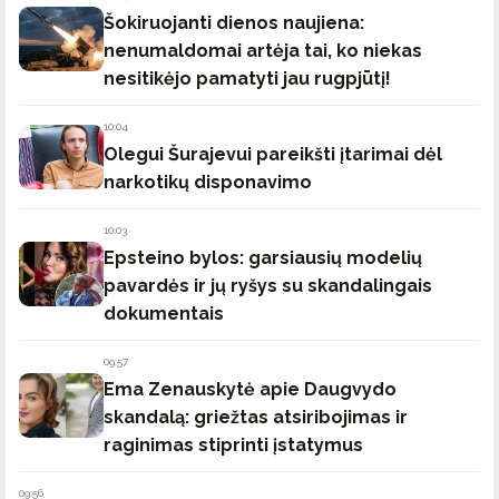
Šokiruojanti dienos naujiena:
nenumaldomai artėja tai, ko niekas
nesitikėjo pamatyti jau rugpjūtį!
10:04
Olegui Šurajevui pareikšti įtarimai dėl
narkotikų disponavimo
10:03
Epsteino bylos: garsiausių modelių
pavardės ir jų ryšys su skandalingais
dokumentais
09:57
Ema Zenauskytė apie Daugvydo
skandalą: griežtas atsiribojimas ir
raginimas stiprinti įstatymus
09:56