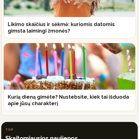
Likimo skaičius ir sėkmė: kuriomis datomis
gimsta laimingi žmonės?
Kurią dieną gimėte? Nustebsite, kiek tai išduoda
apie jūsų charakterį
TOP
Skaitomiausios naujienos