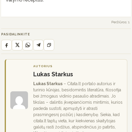
Peržiūros: 1
PASIDALINKITE
AUTORIUS
Lukas Starkus
Lukas Starkus
– Citata.lt portalo autorius ir
turinio kūrėjas, besidomintis literatūra, filosofija
bei žmogaus vidinio pasaulio atradimais. Jo
tikslas – dalintis įkvepiančiomis mintimis, kurios
padeda sustoti, apmąstyti ir atrasti
prasmingesnį požiūrį į kasdienybę. Siekia, kad
citata.lt taptų vieta, kur kiekvienas skaitytojas
galėtų rasti žodžius, atspindinčius jo patirtis,