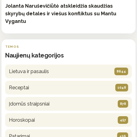
Jolanta Naruševičiūtė atskleidžia skaudžias
skyrybų detales ir viešus konfliktus su Mantu
Vygantu
TEMOS
Naujienų kategorijos
Lietuva ir pasaulis
8644
Receptai
1048
Įdomūs straipsniai
878
Horoskopai
457
Patarimai
456