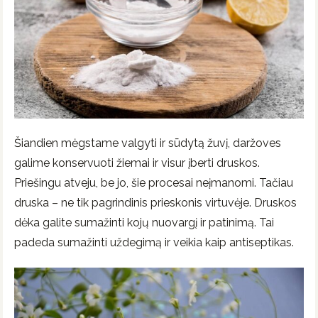
Šiandien mėgstame valgyti ir sūdytą žuvį, daržoves
galime konservuoti žiemai ir visur įberti druskos.
Priešingu atveju, be jo, šie procesai neįmanomi. Tačiau
druska – ne tik pagrindinis prieskonis virtuvėje. Druskos
dėka galite sumažinti kojų nuovargį ir patinimą. Tai
padeda sumažinti uždegimą ir veikia kaip antiseptikas.