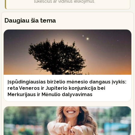
lūkesčius ar vidinius ieškojimus.
Daugiau šia tema
Įspūdingiausias birželio mėnesio dangaus įvykis:
reta Veneros ir Jupiterio konjunkcija bei
Merkurijaus ir Mėnulio dalyvavimas