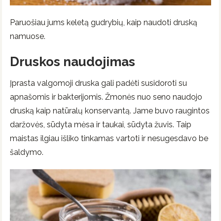
Paruošiau jums keletą gudrybių, kaip naudoti druską
namuose.
Druskos naudojimas
Įprasta valgomoji druska gali padėti susidoroti su
apnašomis ir bakterijomis. Žmonės nuo seno naudojo
druską kaip natūralų konservantą. Jame buvo raugintos
daržovės, sūdyta mėsa ir taukai, sūdyta žuvis. Taip
maistas ilgiau išliko tinkamas vartoti ir nesugesdavo be
šaldymo.