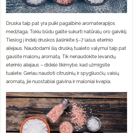
Druska taip pat yra puiki pagalbinė aromaterapijos
medžiaga. Tokiu būdu galite sukurti natūralų oro gaiviklį.
Tiesiog į indelį druskos įlašinkite 5–7 lašus eterinio
aliejaus. Naudodami šią druską tualeto valymui taip pat
gausite malonų aromatą. Tik nenaudokite levandų
eterinio aliejaus – didelė tikimybė, kad užmigsite
tualete. Geriau naudoti citrusinių ir spygliuočių vaisių
aromatą, jie nuostabiai gaivina ir maloniai kvepia.