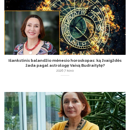
Išankstinis balandžio mėnesio horoskopas: ką žvaigždės
žada pagal astrologę Vaivą Budraitytę?
2026 7 kovo