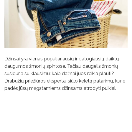
Džinsai yra vienas populiariausių ir patogiausių daiktų
daugumos žmonių spintose. Tačiau daugelis žmonių
susiduria su klausimu: kaip dažnai juos reikia plauti?
Drabužių priežiūros ekspertai siūlo keletą patarimų, kurie
padės jūsų mėgstamiems džinsams atrodyti puikiai.