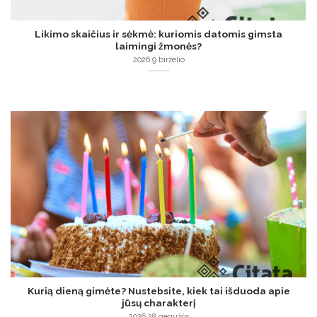
Likimo skaičius ir sėkmė: kuriomis datomis gimsta
laimingi žmonės?
2026 9 birželio
Kurią dieną gimėte? Nustebsite, kiek tai išduoda apie
jūsų charakterį
2026 28 gegužės