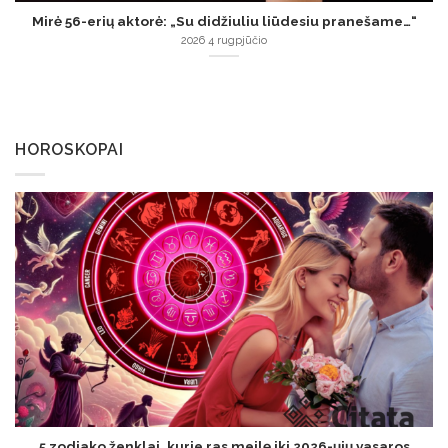
Mirė 56-erių aktorė: „Su didžiuliu liūdesiu pranešame…“
2026 4 rugpjūčio
HOROSKOPAI
5 zodiako ženklai, kurie ras meilę iki 2026-ųjų vasaros