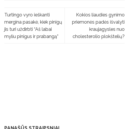
Turtingo vyro ieškanti
Kokios liaudies gynimo
mergina pasakė, kiek pinigų
priemonės padės išvalyti
jis turi uždirbti “Aš labai
kraujagysles nuo
myliu pinigus ir prabangą”
cholesterolio plokštelių?
PANAŠŪS STRAIPSNIAI