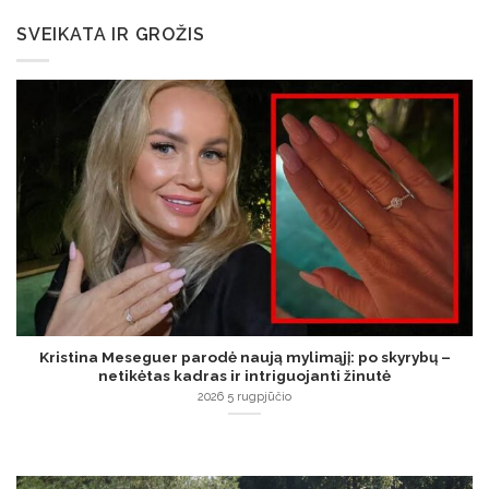
SVEIKATA IR GROŽIS
Kristina Meseguer parodė naują mylimąjį: po skyrybų –
netikėtas kadras ir intriguojanti žinutė
2026 5 rugpjūčio