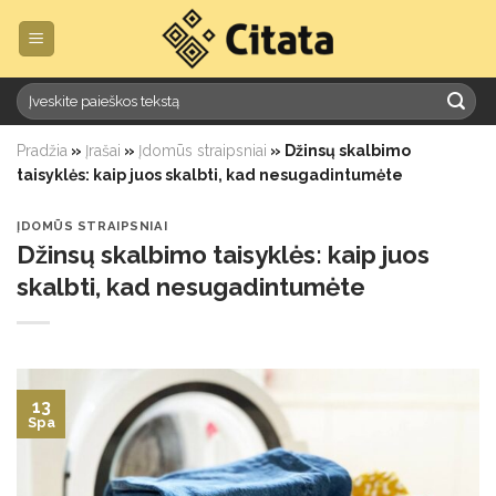
Skip
to
content
Pradžia
»
Įrašai
»
Įdomūs straipsniai
»
Džinsų skalbimo
taisyklės: kaip juos skalbti, kad nesugadintumėte
ĮDOMŪS STRAIPSNIAI
Džinsų skalbimo taisyklės: kaip juos
skalbti, kad nesugadintumėte
13
Spa