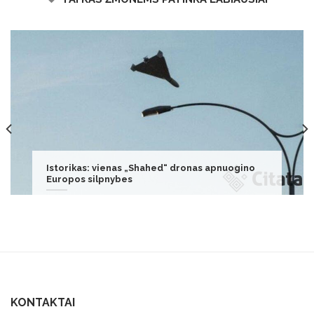
Kauno oro uoste siautėjusiai Jolantai
Naruševičiūtei – liūdnos žinios: štai kas jai
gresia
KONTAKTAI