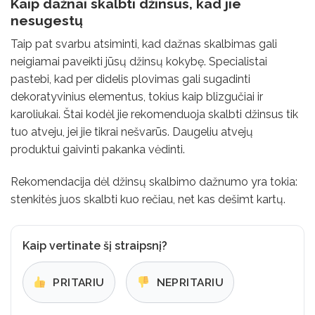
Kaip dažnai skalbti džinsus, kad jie
nesugestų
Taip pat svarbu atsiminti, kad dažnas skalbimas gali
neigiamai paveikti jūsų džinsų kokybę. Specialistai
pastebi, kad per didelis plovimas gali sugadinti
dekoratyvinius elementus, tokius kaip blizgučiai ir
karoliukai. Štai kodėl jie rekomenduoja skalbti džinsus tik
tuo atveju, jei jie tikrai nešvarūs. Daugeliu atvejų
produktui gaivinti pakanka vėdinti.
Rekomendacija dėl džinsų skalbimo dažnumo yra tokia:
stenkitės juos skalbti kuo rečiau, net kas dešimt kartų.
Kaip vertinate šį straipsnį?
PRITARIU
NEPRITARIU