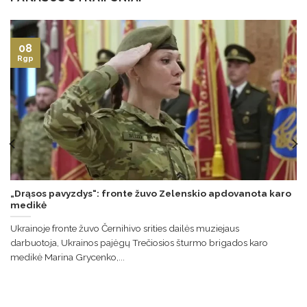
08
Rgp
„Drąsos pavyzdys“: fronte žuvo Zelenskio apdovanota karo
medikė
Ukrainoje fronte žuvo Černihivo srities dailės muziejaus
darbuotoja, Ukrainos pajėgų Trečiosios šturmo brigados karo
medikė Marina Grycenko,...