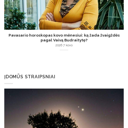
Pavasario horoskopas kovo mėnesiui: ką žada žvaigždės
pagal Vaivą Budraitytę?
2026 7 kovo
ĮDOMŪS STRAIPSNIAI