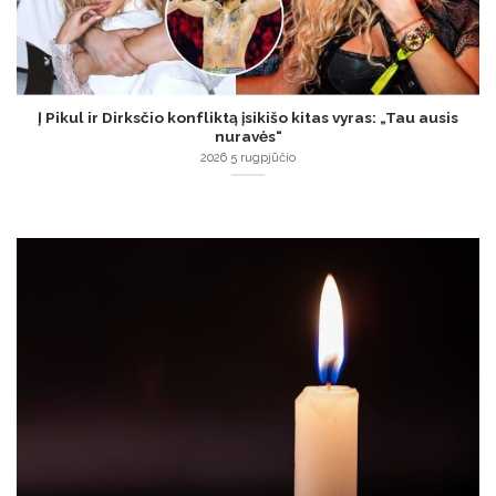
Į Pikul ir Dirksčio konfliktą įsikišo kitas vyras: „Tau ausis
nuravės“
2026 5 rugpjūčio