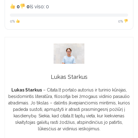
0
0
Iš viso: 0
0%
0%
Lukas Starkus
Lukas Starkus
– Citata.lt portalo autorius ir turinio kūrėjas,
besidomintis literatūra, filosofija bei žmogaus vidinio pasaulio
atradimais. Jo tikslas – dalintis įkvepiančiomis mintimis, kurios
padeda sustoti, apmąstyti ir atrasti prasmingesnį požiūrį į
kasdienybę. Siekia, kad citata.lt taptų vieta, kur kiekvienas
skaitytojas galėtų rasti žodžius, atspindinčius jo patirtis,
lūkesčius ar vidinius ieškojimus.