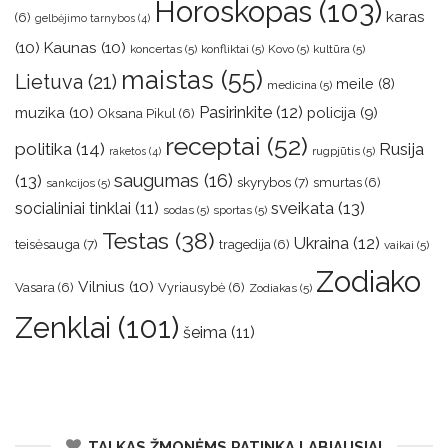
Horoskopas
(103)
karas
(6)
gelbėjimo tarnybos
(4)
(10)
Kaunas
(10)
koncertas
(5)
konfliktai
(5)
Kovo
(5)
kultūra
(5)
maistas
(55)
Lietuva
(21)
meile
(8)
medicina
(5)
muzika
(10)
Pasirinkite
(12)
policija
(9)
Oksana Pikul
(6)
receptai
(52)
politika
(14)
Rusija
rugpjūtis
(5)
raketos
(4)
saugumas
(16)
(13)
skyrybos
(7)
smurtas
(6)
sankcijos
(5)
sveikata
(13)
socialiniai tinklai
(11)
sodas
(5)
sportas
(5)
Testas
(38)
Ukraina
(12)
teisėsauga
(7)
tragedija
(6)
vaikai
(5)
Zodiako
Vilnius
(10)
Vasara
(6)
Vyriausybė
(6)
Zodiakas
(5)
Zenklai
(101)
šeima
(11)
TAI KAS ŽMONĖMS PATINKA LABIAUSIAI