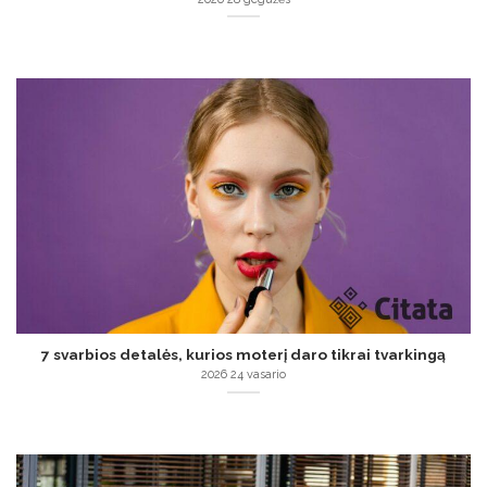
7 svarbios detalės, kurios moterį daro tikrai tvarkingą
2026 24 vasario