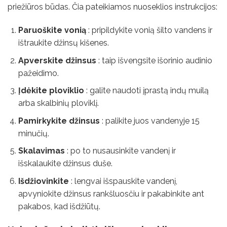
priežiūros būdas. Čia pateikiamos nuoseklios instrukcijos:
Paruoškite vonią
: pripildykite vonią šilto vandens ir
ištraukite džinsų kišenes.
Apverskite džinsus
: taip išvengsite išorinio audinio
pažeidimo.
Įdėkite ploviklio
: galite naudoti įprastą indų muilą
arba skalbinių ploviklį.
Pamirkykite džinsus
: palikite juos vandenyje 15
minučių.
Skalavimas
: po to nusausinkite vandenį ir
išskalaukite džinsus duše.
Išdžiovinkite
: lengvai išspauskite vandenį,
apvyniokite džinsus rankšluosčiu ir pakabinkite ant
pakabos, kad išdžiūtų.