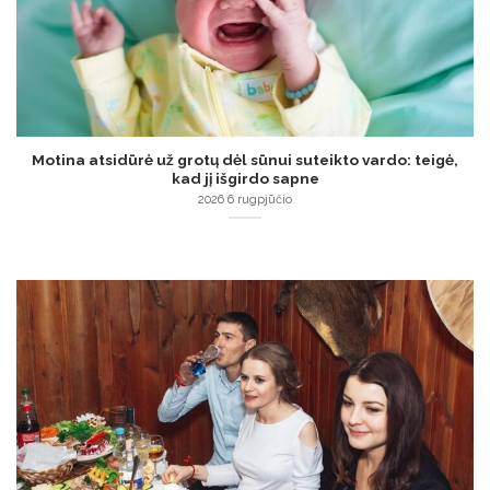
Motina atsidūrė už grotų dėl sūnui suteikto vardo: teigė,
kad jį išgirdo sapne
2026 6 rugpjūčio