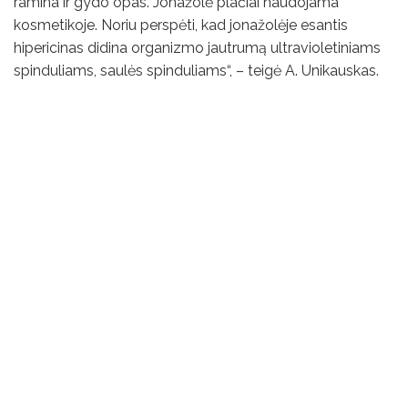
ramina ir gydo opas. Jonažolė plačiai naudojama
kosmetikoje. Noriu perspėti, kad jonažolėje esantis
hipericinas didina organizmo jautrumą ultravioletiniams
spinduliams, saulės spinduliams“, – teigė A. Unikauskas.