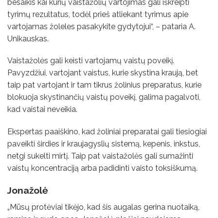
besaikis kai kurių vaistažolių vartojimas gali iškreipti
tyrimų rezultatus, todėl prieš atliekant tyrimus apie
vartojamas žoleles pasakykite gydytojui“, – pataria A.
Unikauskas.
Vaistažolės gali keisti vartojamų vaistų poveikį.
Pavyzdžiui, vartojant vaistus, kurie skystina kraują, bet
taip pat vartojant ir tam tikrus žolinius preparatus, kurie
blokuoja skystinančių vaistų poveikį, galima pagalvoti,
kad vaistai neveikia.
Ekspertas paaiškino, kad žoliniai preparatai gali tiesiogiai
paveikti širdies ir kraujagyslių sistemą, kepenis, inkstus,
netgi sukelti mirtį. Taip pat vaistažolės gali sumažinti
vaistų koncentraciją arba padidinti vaisto toksiškumą.
Jonažolė
„Mūsų protėviai tikėjo, kad šis augalas gerina nuotaiką,