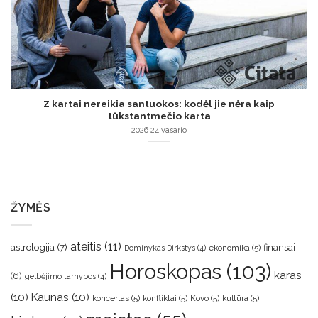
Z kartai nereikia santuokos: kodėl jie nėra kaip
tūkstantmečio karta
2026 24 vasario
ŽYMĖS
ateitis
(11)
astrologija
(7)
finansai
ekonomika
(5)
Dominykas Dirkstys
(4)
Horoskopas
(103)
karas
(6)
gelbėjimo tarnybos
(4)
(10)
Kaunas
(10)
koncertas
(5)
konfliktai
(5)
Kovo
(5)
kultūra
(5)