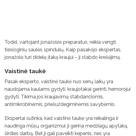
Todėl, vartojant jonažolės preparatus, reikia vengti
tiesioginių saulės spindulių. Kaip pasakojo ekspertas,
jonažolė turi didelę įtaką kraujui – ji stabdo krešėjimą.
Vaistinė taukė
Pasak eksperto, vaistinė taukė nuo senų laikų yra
naudojama kaulams gydyti, kraujotakai gerinti, hemorojui
gydyti. Tikima jos kraujavimą stabdančiomis,
antimikrobinėmis, priešuždegiminėmis savybėmis.
Ekspertai sutinka, kad vaistinė taukė yra reikalinga ir
naudinga mūsų organizmui: ji gerina medžiagų apytaką,
širdies darbą. Bet ji gali paveikti kepenis, nes yra