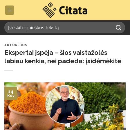
Skip
to
content
AKTUALIJOS
Ekspertai įspėja – šios vaistažolės
labiau kenkia, nei padeda: įsidėmėkite
14
Kov