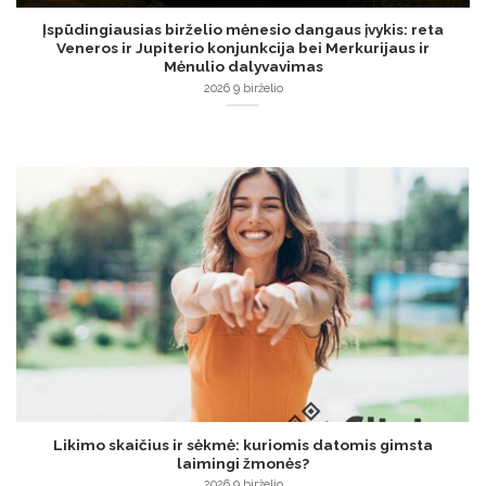
Įspūdingiausias birželio mėnesio dangaus įvykis: reta
Veneros ir Jupiterio konjunkcija bei Merkurijaus ir
Mėnulio dalyvavimas
2026 9 birželio
Likimo skaičius ir sėkmė: kuriomis datomis gimsta
laimingi žmonės?
2026 9 birželio