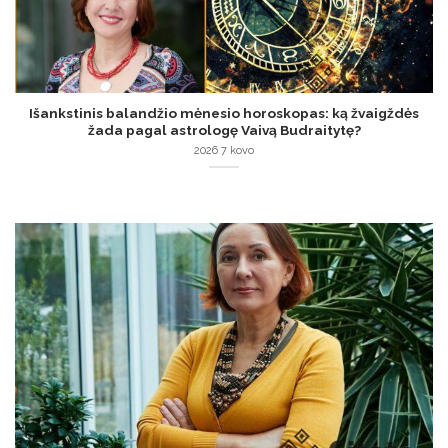
Išankstinis balandžio mėnesio horoskopas: ką žvaigždės
žada pagal astrologę Vaivą Budraitytę?
2026 7 kovo