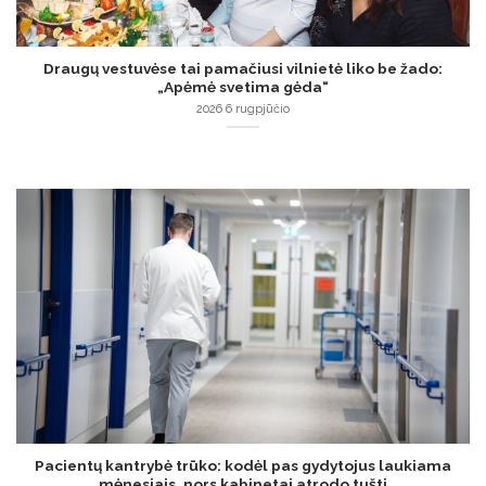
Draugų vestuvėse tai pamačiusi vilnietė liko be žado:
„Apėmė svetima gėda“
2026 6 rugpjūčio
Pacientų kantrybė trūko: kodėl pas gydytojus laukiama
mėnesiais, nors kabinetai atrodo tušti