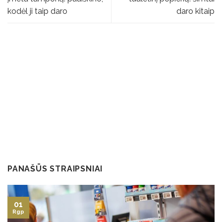
kodėl ji taip daro
daro kitaip
PANAŠŪS STRAIPSNIAI
01
Rgp