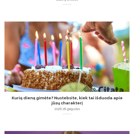
Kurią dieną gimėte? Nustebsite, kiek tai išduoda apie
jūsų charakterį
2026 28 gegužės