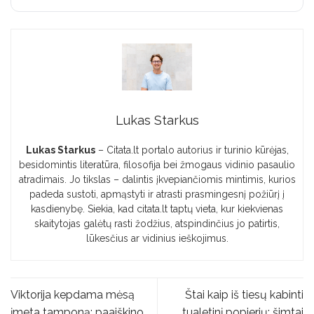
Lukas Starkus
Lukas Starkus
– Citata.lt portalo autorius ir turinio kūrėjas,
besidomintis literatūra, filosofija bei žmogaus vidinio pasaulio
atradimais. Jo tikslas – dalintis įkvepiančiomis mintimis, kurios
padeda sustoti, apmąstyti ir atrasti prasmingesnį požiūrį į
kasdienybę. Siekia, kad citata.lt taptų vieta, kur kiekvienas
skaitytojas galėtų rasti žodžius, atspindinčius jo patirtis,
lūkesčius ar vidinius ieškojimus.
Viktorija kepdama mėsą
Štai kaip iš tiesų kabinti
įmeta tamponą: paaiškino,
tualetinį popierių: šimtai