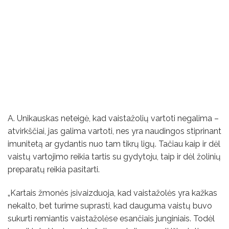
A. Unikauskas neteigė, kad vaistažolių vartoti negalima –
atvirkščiai, jas galima vartoti, nes yra naudingos stiprinant
imunitetą ar gydantis nuo tam tikrų ligų. Tačiau kaip ir dėl
vaistų vartojimo reikia tartis su gydytoju, taip ir dėl žolinių
preparatų reikia pasitarti.
„Kartais žmonės įsivaizduoja, kad vaistažolės yra kažkas
nekalto, bet turime suprasti, kad dauguma vaistų buvo
sukurti remiantis vaistažolėse esančiais junginiais. Todėl