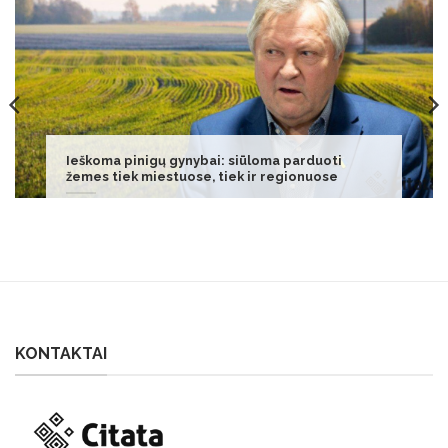
Šliužų atsikratysite be vargo: štai kas padės
KONTAKTAI