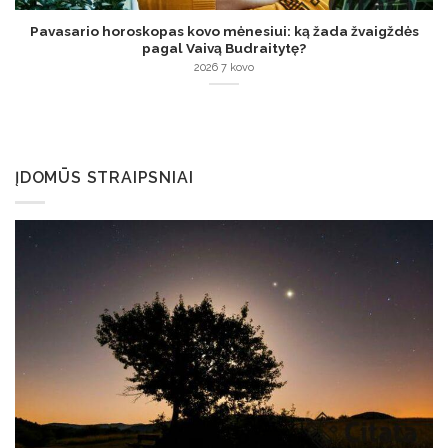
Pavasario horoskopas kovo mėnesiui: ką žada žvaigždės
pagal Vaivą Budraitytę?
2026 7 kovo
ĮDOMŪS STRAIPSNIAI