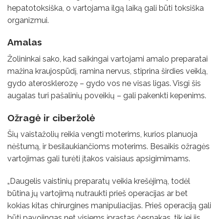
hepatotoksiška, o vartojama ilgą laiką gali būti toksiška
organizmui.
Amalas
Žolininkai sako, kad saikingai vartojami amalo preparatai
mažina kraujospūdį, ramina nervus, stiprina širdies veiklą,
gydo aterosklerozę – gydo vos ne visas ligas. Visgi šis
augalas turi pašalinių poveikių – gali pakenkti kepenims.
Ožragė ir ciberžolė
Šių vaistažolių reikia vengti moterims, kurios planuoja
nėštumą, ir besilaukiančioms moterims. Besaikis ožragės
vartojimas gali turėti įtakos vaisiaus apsigimimams.
„Daugelis vaistinių preparatų veikia krešėjimą, todėl
būtina jų vartojimą nutraukti prieš operacijas ar bet
kokias kitas chirurgines manipuliacijas. Prieš operaciją gali
būti pavojingas net visiems įprastas česnakas, tik jei jis