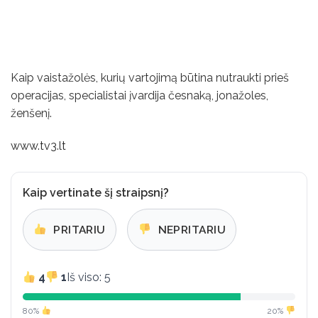
Kaip vaistažolės, kurių vartojimą būtina nutraukti prieš
operacijas, specialistai įvardija česnaką, jonažoles,
ženšenį.
www.tv3.lt
Kaip vertinate šį straipsnį?
PRITARIU
NEPRITARIU
4
1
Iš viso: 5
80%
20%