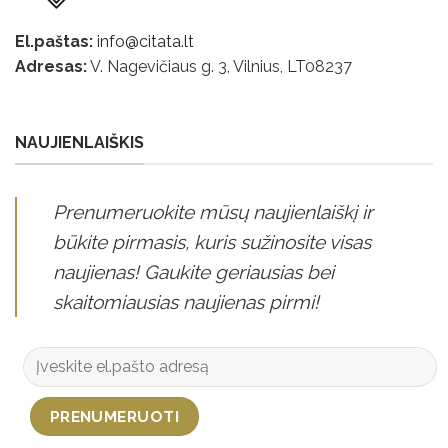
El.paštas:
info@citata.lt
Adresas:
V. Nagevičiaus g. 3, Vilnius, LT
08237
NAUJIENLAIŠKIS
Prenumeruokite mūsų naujienlaiškį ir
būkite pirmasis, kuris sužinosite visas
naujienas! Gaukite geriausias bei
skaitomiausias naujienas pirmi!