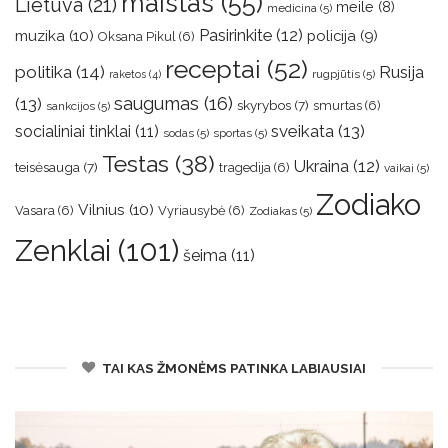
maistas
(55)
Lietuva
(21)
meile
(8)
medicina
(5)
muzika
(10)
Pasirinkite
(12)
policija
(9)
Oksana Pikul
(6)
receptai
(52)
politika
(14)
Rusija
rugpjūtis
(5)
raketos
(4)
saugumas
(16)
(13)
skyrybos
(7)
smurtas
(6)
sankcijos
(5)
sveikata
(13)
socialiniai tinklai
(11)
sodas
(5)
sportas
(5)
Testas
(38)
Ukraina
(12)
teisėsauga
(7)
tragedija
(6)
vaikai
(5)
Zodiako
Vilnius
(10)
Vasara
(6)
Vyriausybė
(6)
Zodiakas
(5)
Zenklai
(101)
šeima
(11)
TAI KAS ŽMONĖMS PATINKA LABIAUSIAI