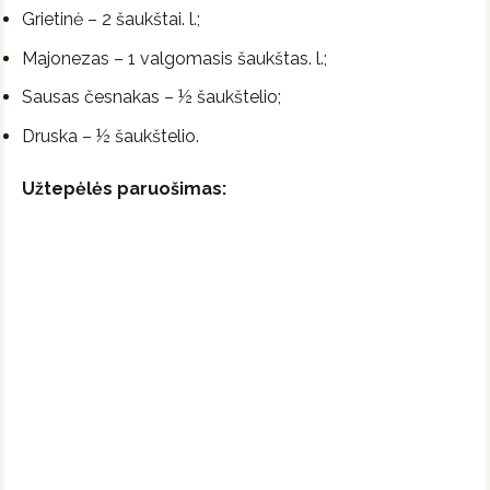
Grietinė – 2 šaukštai. l.;
Majonezas – 1 valgomasis šaukštas. l.;
Sausas česnakas – ½ šaukštelio;
Druska – ½ šaukštelio.
Užtepėlės paruošimas: