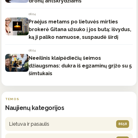
dronų antskrydžiams
06:04
Praėjus metams po lietuvės mirties
brokerė Gitana užsuko į jos butą: išvydus,
ką ji paliko namuose, suspaudė širdį
06:04
Neeilinis klaipėdiečių šeimos
džiaugsmas: dukra iš egzaminų grįžo su 5
šimtukais
TEMOS
Naujienų kategorijos
Lietuva ir pasaulis
8658