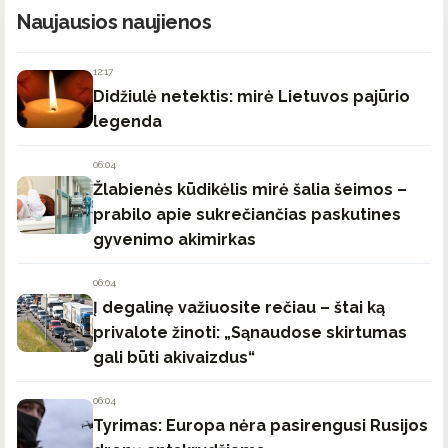
Naujausios naujienos
12:17
Didžiulė netektis: mirė Lietuvos pajūrio
legenda
06:04
Žlabienės kūdikėlis mirė šalia šeimos –
prabilo apie sukrečiančias paskutines
gyvenimo akimirkas
06:04
Į degalinę važiuosite rečiau – štai ką
privalote žinoti: „Sąnaudose skirtumas
gali būti akivaizdus“
06:04
Tyrimas: Europa nėra pasirengusi Rusijos