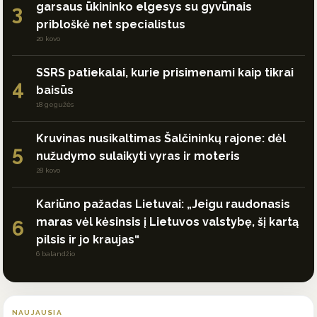
garsaus ūkininko elgesys su gyvūnais
3
pribloškė net specialistus
20 kovo
SSRS patiekalai, kurie prisimenami kaip tikrai
4
baisūs
18 gegužės
Kruvinas nusikaltimas Šalčininkų rajone: dėl
5
nužudymo sulaikyti vyras ir moteris
28 kovo
Kariūno pažadas Lietuvai: „Jeigu raudonasis
maras vėl kėsinsis į Lietuvos valstybę, šį kartą
6
pilsis ir jo kraujas“
6 balandžio
NAUJAUSIA