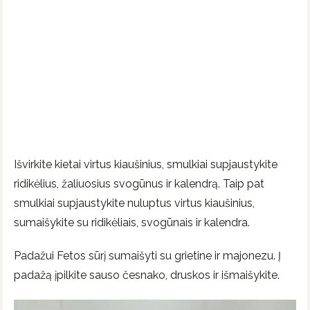
Išvirkite kietai virtus kiaušinius, smulkiai supjaustykite
ridikėlius, žaliuosius svogūnus ir kalendrą. Taip pat
smulkiai supjaustykite nuluptus virtus kiaušinius,
sumaišykite su ridikėliais, svogūnais ir kalendra.
Padažui Fetos sūrį sumaišyti su grietine ir majonezu. Į
padažą įpilkite sauso česnako, druskos ir išmaišykite.