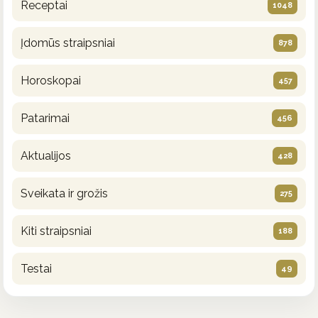
Receptai
1048
Įdomūs straipsniai
878
Horoskopai
457
Patarimai
456
Aktualijos
428
Sveikata ir grožis
275
Kiti straipsniai
188
Testai
49