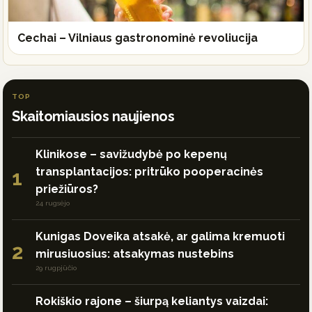
Cechai – Vilniaus gastronominė revoliucija
TOP
Skaitomiausios naujienos
Klinikose – savižudybė po kepenų
transplantacijos: pritrūko pooperacinės
1
priežiūros?
24 rugsėjo
Kunigas Doveika atsakė, ar galima kremuoti
2
mirusiuosius: atsakymas nustebins
29 rugpjūčio
Rokiškio rajone – šiurpą keliantys vaizdai: