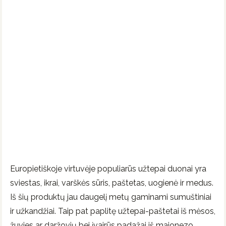
Europietiškoje virtuvėje populiarūs užtepai duonai yra
sviestas, ikrai, varškės sūris, paštetas, uogienė ir medus.
Iš šių produktų jau daugelį metų gaminami sumuštiniai
ir užkandžiai. Taip pat paplitę užtepai-paštetai iš mėsos,
žuvies ar daržovių bei įvairūs padažai iš majonezo,