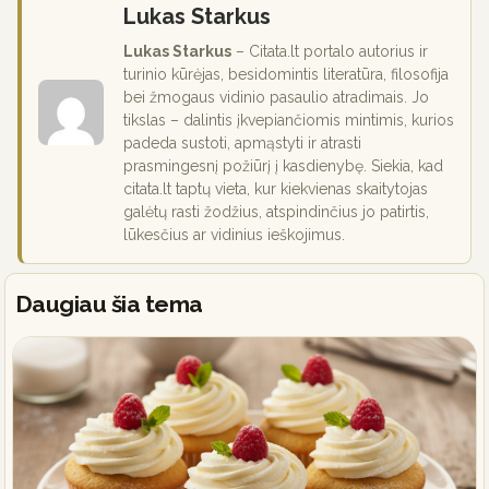
Lukas Starkus
Lukas Starkus
– Citata.lt portalo autorius ir
turinio kūrėjas, besidomintis literatūra, filosofija
bei žmogaus vidinio pasaulio atradimais. Jo
tikslas – dalintis įkvepiančiomis mintimis, kurios
padeda sustoti, apmąstyti ir atrasti
prasmingesnį požiūrį į kasdienybę. Siekia, kad
citata.lt taptų vieta, kur kiekvienas skaitytojas
galėtų rasti žodžius, atspindinčius jo patirtis,
lūkesčius ar vidinius ieškojimus.
Daugiau šia tema