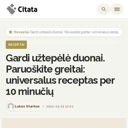
Skip
to
/
Receptai
/
Gardi užtepėlė duonai. Paruoškite greitai: universalus receptas per 10 minučių
content
RECEPTAI
Gardi užtepėlė duonai.
Paruoškite greitai:
universalus receptas per
10 minučių
Lukas Starkus
2024-04-23 12:01