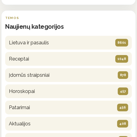
TEMOS
Naujienų kategorijos
Lietuva ir pasaulis
8601
Receptai
1048
Įdomūs straipsniai
878
Horoskopai
457
Patarimai
456
Aktualijos
408