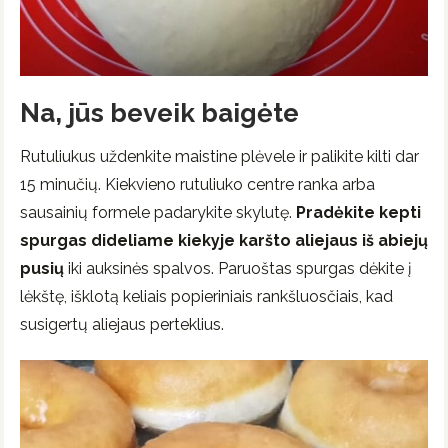
Na, jūs beveik baigėte
Rutuliukus uždenkite maistine plėvele ir palikite kilti dar
15 minučių. Kiekvieno rutuliuko centre ranka arba
sausainių formele padarykite skylutę.
Pradėkite kepti
spurgas dideliame kiekyje karšto aliejaus iš abiejų
pusių
iki auksinės spalvos. Paruoštas spurgas dėkite į
lėkštę, išklotą keliais popieriniais rankšluosčiais, kad
susigertų aliejaus perteklius.