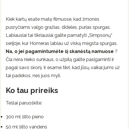
Kiek kartų esate matę filmuose, kad žmonės
pusryčiams valgo gražias, dideles, purias spurgas.
Labiausiai tai tikriausiai galite pamatyti „Simpsonų“
serijoje, kur Homeras labiau už viską mėgsta spurgas.
Na, o jei pagamintumėte šį skanėstą namuose
?
Čia nėra nieko sunkaus, o užpilą galite pasigaminti ir
pagal savo skonį. Ir esame tikri, kad jūsų vaikai jums už
tai padėkos, nes juos myli.
Ko tau prireiks
Tešlai paruoškite:
300 ml šilto pieno
50 ml šilto vandens