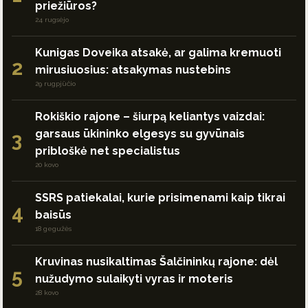
priežiūros?
24 rugsėjo
Kunigas Doveika atsakė, ar galima kremuoti
2
mirusiuosius: atsakymas nustebins
29 rugpjūčio
Rokiškio rajone – šiurpą keliantys vaizdai:
garsaus ūkininko elgesys su gyvūnais
3
pribloškė net specialistus
20 kovo
SSRS patiekalai, kurie prisimenami kaip tikrai
4
baisūs
18 gegužės
Kruvinas nusikaltimas Šalčininkų rajone: dėl
5
nužudymo sulaikyti vyras ir moteris
28 kovo