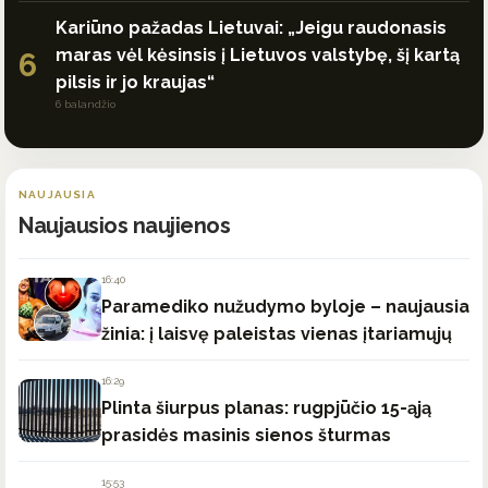
Kariūno pažadas Lietuvai: „Jeigu raudonasis
maras vėl kėsinsis į Lietuvos valstybę, šį kartą
6
pilsis ir jo kraujas“
6 balandžio
NAUJAUSIA
Naujausios naujienos
16:40
Paramediko nužudymo byloje – naujausia
žinia: į laisvę paleistas vienas įtariamųjų
16:29
Plinta šiurpus planas: rugpjūčio 15-ąją
prasidės masinis sienos šturmas
15:53