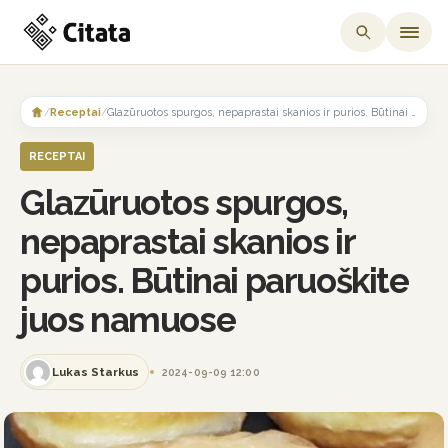
Skip
to
/
Receptai
/
Glazūruotos spurgos, nepaprastai skanios ir purios. Būtinai paruoškite juos namuose
content
RECEPTAI
Glazūruotos spurgos,
nepaprastai skanios ir
purios. Būtinai paruoškite
juos namuose
Lukas Starkus
2024-09-09 12:00