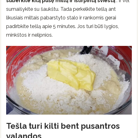
suberkite kitą pusę miltų ir ištirpintą sviestą
. Ir vėl
sumaišykite su šaukštu. Tada perkelkite tešlą ant
likusiais miltais pabarstyto stalo ir rankomis gerai
padirbkite tešlą apie 5 minutes. Jos turi būti lygios,
minkštos ir nelipnios.
Tešla turi kilti bent pusantros
valandos