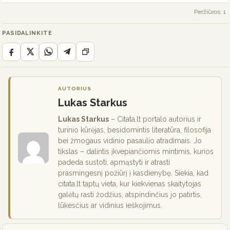
Peržiūros: 1
PASIDALINKITE
AUTORIUS
Lukas Starkus
Lukas Starkus
– Citata.lt portalo autorius ir
turinio kūrėjas, besidomintis literatūra, filosofija
bei žmogaus vidinio pasaulio atradimais. Jo
tikslas – dalintis įkvepiančiomis mintimis, kurios
padeda sustoti, apmąstyti ir atrasti
prasmingesnį požiūrį į kasdienybę. Siekia, kad
citata.lt taptų vieta, kur kiekvienas skaitytojas
galėtų rasti žodžius, atspindinčius jo patirtis,
lūkesčius ar vidinius ieškojimus.