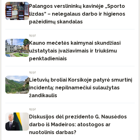
Palangos verslininkų kavinėje „Sporto
lizdas“ – nelegalaus darbo ir higienos
pažeidimų skandalas
15:52
Kauno mečetės kaimynai skundžiasi
užstatytais įvažiavimais ir triukšmu
penktadieniais
15:52
Lietuvių broliai Korsikoje patyrė smurtinį
incidentą: nepilnamečiui sulaužytas
žandikaulis
15:52
Diskusijos dėl prezidento G. Nausėdos
darbo iš Madeiros: atostogos ar
nuotolinis darbas?