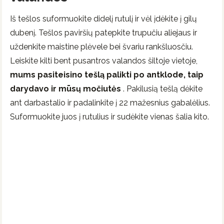
Iš tešlos suformuokite didelį rutulį ir vėl įdėkite į gilų
dubenį. Tešlos paviršių patepkite trupučiu aliejaus ir
uždenkite maistine plėvele bei švariu rankšluosčiu.
Leiskite kilti bent pusantros valandos šiltoje vietoje,
mums pasiteisino tešlą palikti po antklode, taip
darydavo ir mūsų močiutės
. Pakilusią tešlą dėkite
ant darbastalio ir padalinkite į 22 mažesnius gabalėlius.
Suformuokite juos į rutulius ir sudėkite vienas šalia kito.