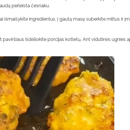
spaudą perleista česnaku.
ai išmaišykite ingredientus. Į gautą masę suberkite miltus ir įma
nt paviršiaus išdėliokite porcijas kotletų. Ant vidutinės ugnies 