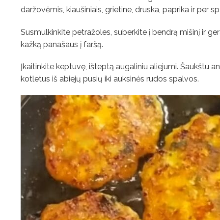
daržovėmis, kiaušiniais, grietine, druska, paprika ir per 
Susmulkinkite petražoles, suberkite į bendrą mišinį ir ger
kažką panašaus į faršą.
Įkaitinkite keptuvę, išteptą augaliniu aliejumi. Šaukštu a
kotletus iš abiejų pusių iki auksinės rudos spalvos.