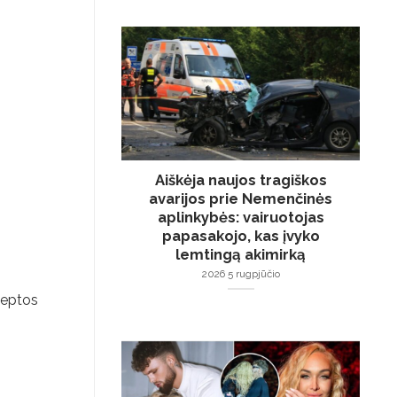
Aiškėja naujos tragiškos
avarijos prie Nemenčinės
aplinkybės: vairuotojas
papasakojo, kas įvyko
lemtingą akimirką
2026 5 rugpjūčio
 keptos