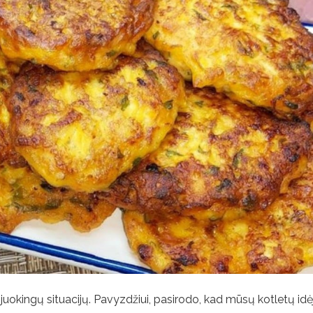
juokingų situacijų. Pavyzdžiui, pasirodo, kad mūsų kotletų idė