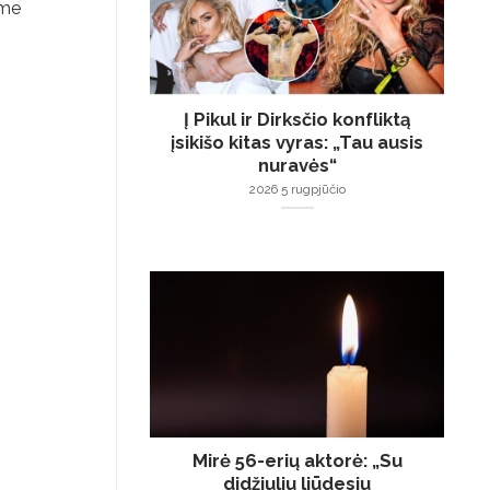
ime
Į Pikul ir Dirksčio konfliktą
įsikišo kitas vyras: „Tau ausis
nuravės“
2026 5 rugpjūčio
Mirė 56-erių aktorė: „Su
didžiuliu liūdesiu