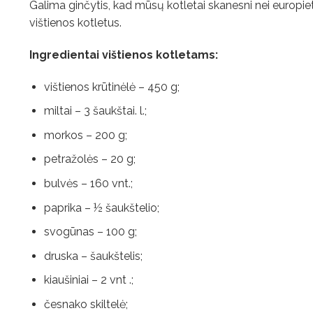
Galima ginčytis, kad mūsų kotletai skanesni nei europiet
vištienos kotletus.
Ingredientai vištienos kotletams:
vištienos krūtinėlė – 450 g;
miltai – 3 šaukštai. l.;
morkos – 200 g;
petražolės – 20 g;
bulvės – 160 vnt.;
paprika – ½ šaukštelio;
svogūnas – 100 g;
druska – šaukštelis;
kiaušiniai – 2 vnt .;
česnako skiltelė;