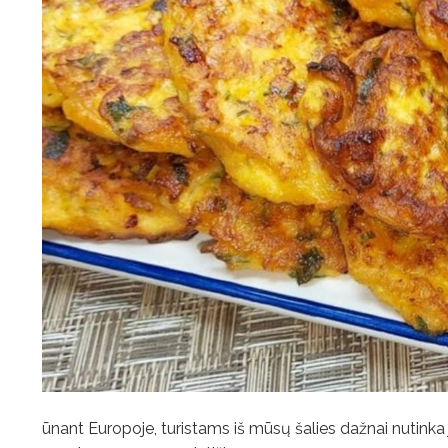
ūnant Europoje, turistams iš mūsų šalies dažnai nutinka 