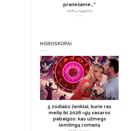
pranešame…“
2026 4 rugpjūčio
HOROSKOPAI
5 zodiako ženklai, kurie ras
meilę iki 2026-ųjų vasaros
pabaigos: kas užmegs
lemtingą romaną