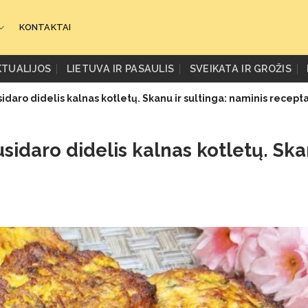
KONTAKTAI
KTUALIJOS
LIETUVA IR PASAULIS
SVEIKATA IR GROŽIS
usidaro didelis kalnas kotletų. Skanu ir sultinga: naminis recept
usidaro didelis kalnas kotletų. Ska