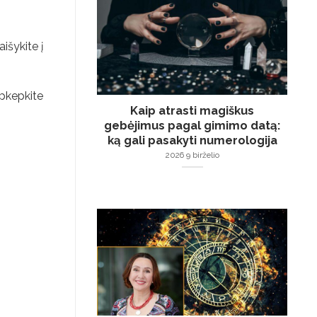
išykite į
apkepkite
Kaip atrasti magiškus
gebėjimus pagal gimimo datą:
ką gali pasakyti numerologija
2026 9 birželio