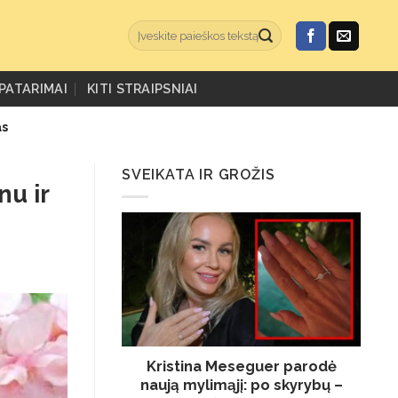
PATARIMAI
KITI STRAIPSNIAI
as
SVEIKATA IR GROŽIS
nu ir
Kristina Meseguer parodė
naują mylimąjį: po skyrybų –