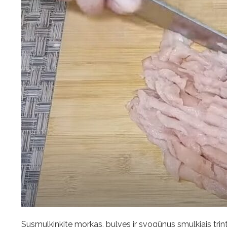
Susmulkinkite morkas, bulves ir svogūnus smulkiais tri