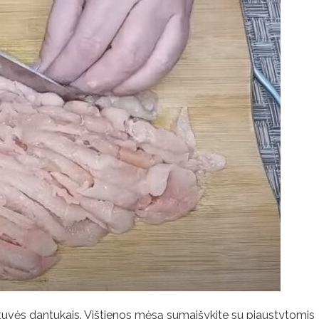
ntuvės dantukais. Vištienos mėsą sumaišykite su pjaustytomis