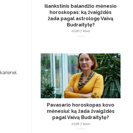
Išankstinis balandžio mėnesio
horoskopas: ką žvaigždės
žada pagal astrologę Vaivą
Budraitytę?
2026 7 kovo
karienei.
Pavasario horoskopas kovo
mėnesiui: ką žada žvaigždės
pagal Vaivą Budraitytę?
2026 7 kovo