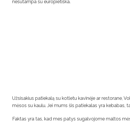
nesutampa su europietiška.
Užsisakius patiekalą su kotletu kavinėje ar restorane, Vok
mėsos su kaulu. Jei mums šis patiekalas yra kebabas, t
Faktas yra tas, kad mes patys sugalvojome maltos mėsos