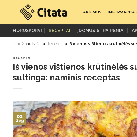
Skip
to
APIE MUS
INFORMACIJA
content
HOROSKOPAI
RECEPTAI
ĮDOMŪS STRAIPSNIAI
A
Pradžia
»
Įrašai
»
Receptai
»
Iš vienos vištienos krūtinėlės s
RECEPTAI
Iš vienos vištienos krūtinėlės s
sultinga: naminis receptas
02
Geg