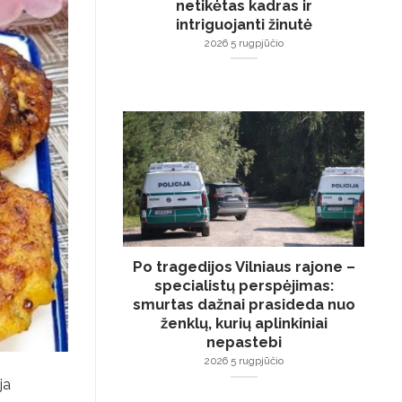
netikėtas kadras ir
intriguojanti žinutė
2026 5 rugpjūčio
Po tragedijos Vilniaus rajone –
specialistų perspėjimas:
smurtas dažnai prasideda nuo
ženklų, kurių aplinkiniai
nepastebi
2026 5 rugpjūčio
ja