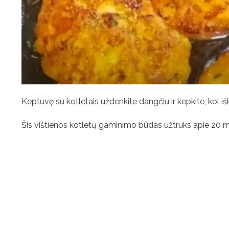
Keptuvę su kotletais uždenkite dangčiu ir kepkite, kol iš
Šis vištienos kotletų gaminimo būdas užtruks apie 20 min