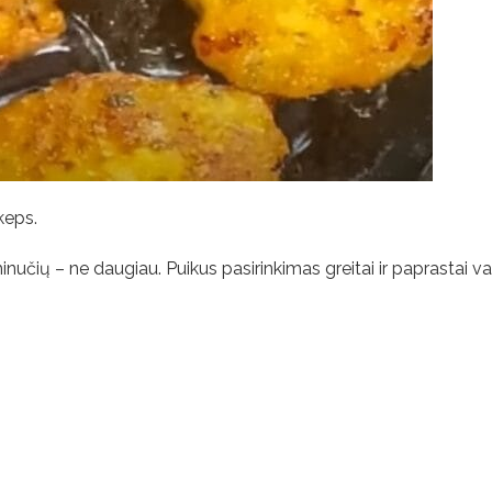
keps.
učių – ne daugiau. Puikus pasirinkimas greitai ir paprastai va