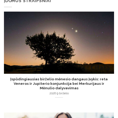
ĮDOMŪS STRAIPSNIAI
Įspūdingiausias birželio mėnesio dangaus įvykis: reta
Veneros ir Jupiterio konjunkcija bei Merkurijaus ir
Mėnulio dalyvavimas
2026 9 birželio