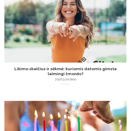
Likimo skaičius ir sėkmė: kuriomis datomis gimsta
laimingi žmonės?
2026 9 birželio