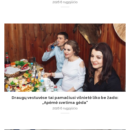
2026 6 rugpjūčio
Draugų vestuvėse tai pamačiusi vilnietė liko be žado:
„Apėmė svetima gėda“
2026 6 rugpjūčio