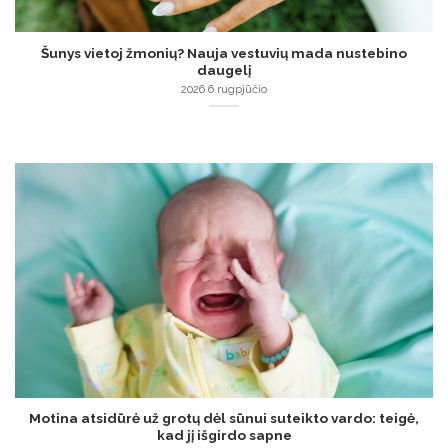
Šunys vietoj žmonių? Nauja vestuvių mada nustebino
daugelį
2026 6 rugpjūčio
Motina atsidūrė už grotų dėl sūnui suteikto vardo: teigė,
kad jį išgirdo sapne