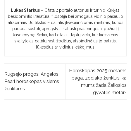
Lukas Starkus
– Citata.lt portalo autorius ir turinio kūrėjas,
besidomintis literatūra, filosofija bei žmogaus vidinio pasaulio
atradimais. Jo tikslas – dalintis įkvepiančiomis mintimis, kurios
padeda sustoti, apmąstyti ir atrasti prasmingesnį požiūrį į
kasdienybę. Siekia, kad citata.lt taptų vieta, kur kiekvienas
skaitytojas galėtų rasti žodžius, atspindinčius jo patirtis,
lūkesčius ar vidinius ieškojimus.
Horoskopas 2025 metams
Rugsėjo progos: Angelos
pagal zodiako ženklus: ką
Pearl horoskopas visiems
mums žada Žaliosios
ženklams
gyvatės metai?