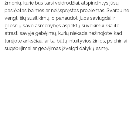
žmonių, kurie bus tarsi veidrodžiai, atspindintys jūsų
paslėptas baimes ar neišspręstas problemas. Svarbu ne
vengti šių susitikimų, o panaudoti juos saviugdai ir
gilesnių savo asmenybės aspektų suvokimui. Galite
atrasti savyje gebėjimų, kurių niekada nežinojote, kad
turėjote anksčiau, ar tai būtų intuityvios žinios, psichiniai
sugebėjimai ar gebėjimas įžvelgti dalykų esmę.