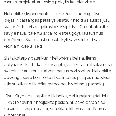
menas, projektai, ar tiesiog pokytis kasdienybėje.
Nebijokite eksperimentuoti ir peržengti normą. Jūsų
idėjas ir pastangas palaikys visata, ir net drąsiausios jūsų
svajonės turi visas galimybes išsipildyti. Galbūt atrasite
savyje naujų talentų arba norėsite ugdyti jau turimus
gebėjimus. Svarbiausia nesulaikyti savęs ir leisti savo
vidiniam kūrėjui išeiti.
Šis laikotarpis palankus ir kelionėms bei naujiems
potyriams. Kad ir kas jus įkvėptų, padės rasti atsakymus į
svarbius klausimus ir atvers naujus horizontus. Nebijokite
peržengti savo komforto ribas ir leistis į naujus nuotykius
– jie suteiks ne tik džiaugsmo, bet ir vertingų pamokų.
Jūsų kūryba gali tapti ne tik hobiu, bet ir pajamų šaltiniu.
Tikėkite savimi ir nebijokite pasidalinti savo darbais su
pasauliu. Įkvėpimas, kurį suteikiate kitiems, sugrįš jums
šimteriopai.