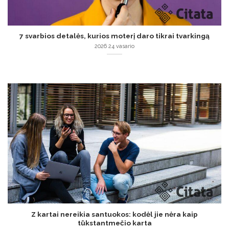
7 svarbios detalės, kurios moterį daro tikrai tvarkingą
2026 24 vasario
Z kartai nereikia santuokos: kodėl jie nėra kaip
tūkstantmečio karta