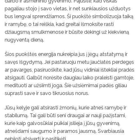
darbo ir asmeninio gyvenimo. Pajusite, kad viskas
pagaliau stojo į savo vietas, ir net sunkiausios užduotys
bus lengvai sprendžiamos. Ši puokštė simbolizuoja taiką
ir ramybę, o tai reiškia, kad greitai išmoksite rasti
džiaugsmą smulkmenose ir būsite dėkingi už kiekvieną
nugyventą dieną.
Šios puokštės energija nukreipia jus į jėgų atstatymą ir
savęs išgydymą. Jei pastaruoju metu jaučiatės perdegęs
ar pavargęs, pasiruoškite, kad jūsų vidiniai ištekliai pradės
atsigauti. Galbūt norėsite daugiau laiko praleisti gamtoje,
medituoti ar užsiimti joga. Šie užsiėmimai padės giliau
suprasti save ir savo tikruosius norus.
Jūsų kelyje gali atsirasti žmonių, kurie atneš ramybę ir
stabilumą. Tai gali būti seni draugai ar nauji pažįstami,
kurie kaip galvosūkiai puikiai įsilieja į jūsų gyvenimą,
atnešdami saugumo ir paramos jausmą. Svarbiausia
nebijoti atsiverti ir pasitikėti.