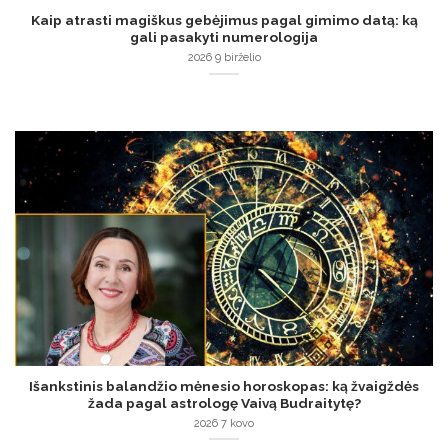
Kaip atrasti magiškus gebėjimus pagal gimimo datą: ką
gali pasakyti numerologija
2026 9 birželio
Išankstinis balandžio mėnesio horoskopas: ką žvaigždės
žada pagal astrologę Vaivą Budraitytę?
2026 7 kovo