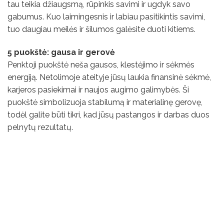
tau teikia džiaugsmą, rūpinkis savimi ir ugdyk savo
gabumus. Kuo laimingesnis ir labiau pasitikintis savimi,
tuo daugiau meilės ir šilumos galėsite duoti kitiems.
5 puokštė: gausa ir gerovė
Penktoji puokštė neša gausos, klestėjimo ir sėkmės
energiją. Netolimoje ateityje jūsų laukia finansinė sėkmė,
karjeros pasiekimai ir naujos augimo galimybės. Ši
puokštė simbolizuoja stabilumą ir materialinę gerovę,
todėl galite būti tikri, kad jūsų pastangos ir darbas duos
pelnytų rezultatų.