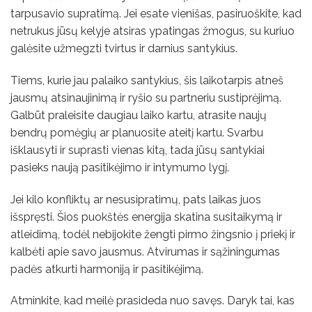
tarpusavio supratimą. Jei esate vienišas, pasiruoškite, kad
netrukus jūsų kelyje atsiras ypatingas žmogus, su kuriuo
galėsite užmegzti tvirtus ir darnius santykius.
Tiems, kurie jau palaiko santykius, šis laikotarpis atneš
jausmų atsinaujinimą ir ryšio su partneriu sustiprėjimą.
Galbūt praleisite daugiau laiko kartu, atrasite naujų
bendrų pomėgių ar planuosite ateitį kartu. Svarbu
išklausyti ir suprasti vienas kitą, tada jūsų santykiai
pasieks naują pasitikėjimo ir intymumo lygį.
Jei kilo konfliktų ar nesusipratimų, pats laikas juos
išspręsti. Šios puokštės energija skatina susitaikymą ir
atleidimą, todėl nebijokite žengti pirmo žingsnio į priekį ir
kalbėti apie savo jausmus. Atvirumas ir sąžiningumas
padės atkurti harmoniją ir pasitikėjimą.
Atminkite, kad meilė prasideda nuo savęs. Daryk tai, kas