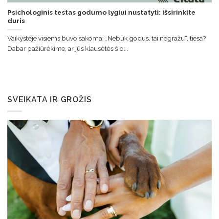
Psichologinis testas godumo lygiui nustatyti: išsirinkite
duris
Vaikystėje visiems buvo sakoma: „Nebūk godus, tai negražu“, tiesa?
Dabar pažiūrėkime, ar jūs klausėtės šio...
SVEIKATA IR GROŽIS