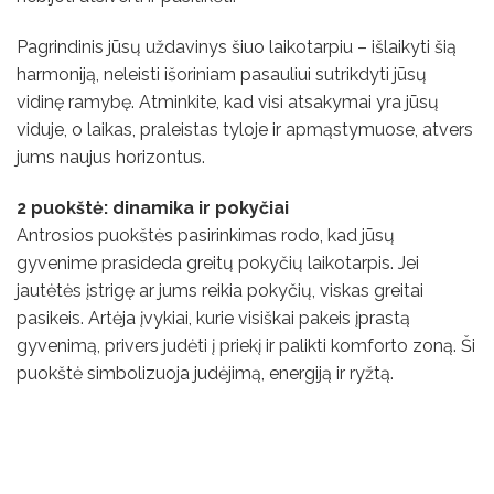
Pagrindinis jūsų uždavinys šiuo laikotarpiu – išlaikyti šią
harmoniją, neleisti išoriniam pasauliui sutrikdyti jūsų
vidinę ramybę. Atminkite, kad visi atsakymai yra jūsų
viduje, o laikas, praleistas tyloje ir apmąstymuose, atvers
jums naujus horizontus.
2 puokštė: dinamika ir pokyčiai
Antrosios puokštės pasirinkimas rodo, kad jūsų
gyvenime prasideda greitų pokyčių laikotarpis. Jei
jautėtės įstrigę ar jums reikia pokyčių, viskas greitai
pasikeis. Artėja įvykiai, kurie visiškai pakeis įprastą
gyvenimą, privers judėti į priekį ir palikti komforto zoną. Ši
puokštė simbolizuoja judėjimą, energiją ir ryžtą.