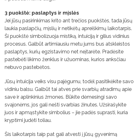
3 puokštė: paslaptys ir mįslės
Jei jūsų pasirinkimas krito ant trečios puokštės, tada jūsų
laukia paslapčių, mįslių ir netikėtų apreiškimų laikotarpis.
Ši puokštė simbolizuoja mistiką, intuiciją ir gilius vidinius
procesus. Galbūt artimiausiu metu jums bus atskleistos
paslaptys, kurių egzistavimo net neįtarėte. Pradėsite
pastebėti likimo ženklus ir užuominas, kurios anksčiau
nebuvo pastebėtos.
Jūsų intuicija veiks visu pajėgumu, todėl pasitikėkite savo
vidiniu balsu. Galbūt tai atves prie svarbių atradimų apie
save ir aplinkinius žmones. Būkite dėmesingi savo
svajonėms, jos gali nešti svarbias žinutes. Užsirašykite
juos ir apmąstykite simbolius – jie padės suprasti, kuria
kryptimi judėti toliau.
Šis laikotarpis taip pat gali atvesti į jūsų gyvenimą