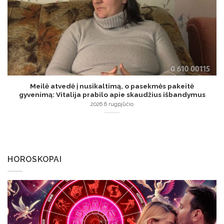
Meilė atvedė į nusikaltimą, o pasekmės pakeitė
gyvenimą: Vitalija prabilo apie skaudžius išbandymus
2026 6 rugpjūčio
HOROSKOPAI