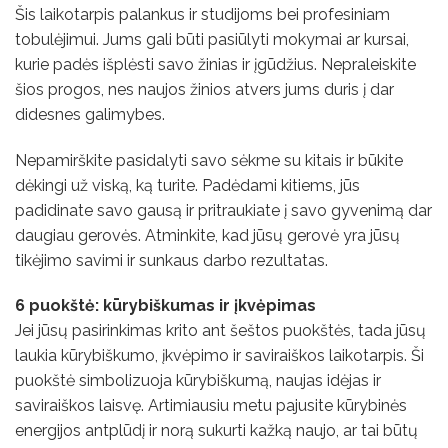
Šis laikotarpis palankus ir studijoms bei profesiniam
tobulėjimui. Jums gali būti pasiūlyti mokymai ar kursai,
kurie padės išplėsti savo žinias ir įgūdžius. Nepraleiskite
šios progos, nes naujos žinios atvers jums duris į dar
didesnes galimybes.
Nepamirškite pasidalyti savo sėkme su kitais ir būkite
dėkingi už viską, ką turite. Padėdami kitiems, jūs
padidinate savo gausą ir pritraukiate į savo gyvenimą dar
daugiau gerovės. Atminkite, kad jūsų gerovė yra jūsų
tikėjimo savimi ir sunkaus darbo rezultatas.
6 puokštė: kūrybiškumas ir įkvėpimas
Jei jūsų pasirinkimas krito ant šeštos puokštės, tada jūsų
laukia kūrybiškumo, įkvėpimo ir saviraiškos laikotarpis. Ši
puokštė simbolizuoja kūrybiškumą, naujas idėjas ir
saviraiškos laisvę. Artimiausiu metu pajusite kūrybinės
energijos antplūdį ir norą sukurti kažką naujo, ar tai būtų