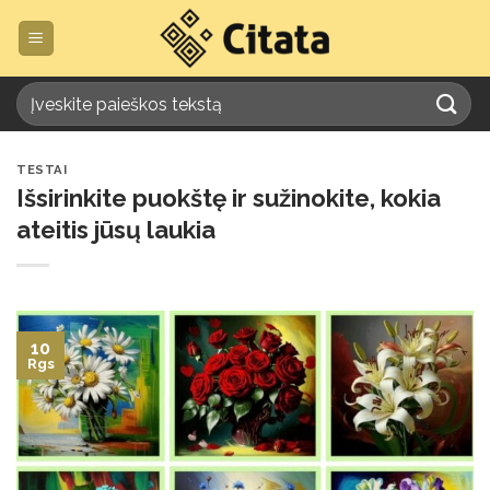
Skip
to
content
TESTAI
Išsirinkite puokštę ir sužinokite, kokia
ateitis jūsų laukia
10
Rgs