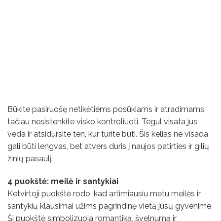
Būkite pasiruošę netikėtiems posūkiams ir atradimams,
tačiau nesistenkite visko kontroliuoti. Tegul visata jus
veda ir atsidursite ten, kur turite būti. Šis kelias ne visada
gali būti lengvas, bet atvers duris į naujos patirties ir gilių
žinių pasaulį.
4 puokštė: meilė ir santykiai
Ketvirtoji puokštė rodo, kad artimiausiu metu meilės ir
santykių klausimai užims pagrindinę vietą jūsų gyvenime.
Ši puokštė simbolizuoja romantiką, švelnumą ir