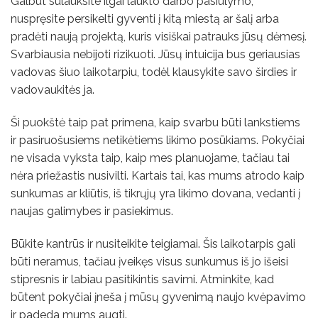
Galbūt sulauksite ilgai laukto darbo pasiūlymo,
nuspręsite persikelti gyventi į kitą miestą ar šalį arba
pradėti naują projektą, kuris visiškai patrauks jūsų dėmesį.
Svarbiausia nebijoti rizikuoti. Jūsų intuicija bus geriausias
vadovas šiuo laikotarpiu, todėl klausykite savo širdies ir
vadovaukitės ja.
Ši puokštė taip pat primena, kaip svarbu būti lankstiems
ir pasiruošusiems netikėtiems likimo posūkiams. Pokyčiai
ne visada vyksta taip, kaip mes planuojame, tačiau tai
nėra priežastis nusivilti. Kartais tai, kas mums atrodo kaip
sunkumas ar kliūtis, iš tikrųjų yra likimo dovana, vedanti į
naujas galimybes ir pasiekimus.
Būkite kantrūs ir nusiteikite teigiamai. Šis laikotarpis gali
būti neramus, tačiau įveikęs visus sunkumus iš jo išeisi
stipresnis ir labiau pasitikintis savimi. Atminkite, kad
būtent pokyčiai įneša į mūsų gyvenimą naujo kvėpavimo
ir padeda mums augti.