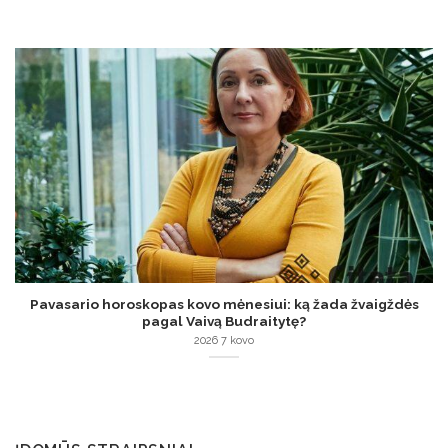
Pavasario horoskopas kovo mėnesiui: ką žada žvaigždės
pagal Vaivą Budraitytę?
2026 7 kovo