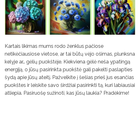
Kartais likimas mums rodo ženklus pačiose
netikėčiausiose vietose, ar tai būtų vėjo ošimas, plunksna
kelyje ar… gėlių puokštėje. Kiekviena gėlė neša ypatingą
energiją, o jūsų pasirinkta puokštė gali pakelti paslapties
šydą apie jūsų ateitį. Pažvelkite į šešias prieš jus esančias
puokštes ir leiskite savo širdžiai pasirinkti tą, kuri labiausiai
atliepia. Pasiruošę sužinoti, kas jūsų laukia? Pradėkime!