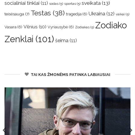
sveikata
(13)
socialiniai tinklai
(11)
sodas
(5)
sportas
(5)
Testas
(38)
Ukraina
(12)
teisėsauga
(7)
tragedija
(6)
vaikai
(5)
Zodiako
Vilnius
(10)
Vasara
(6)
Vyriausybė
(6)
Zodiakas
(5)
Zenklai
(101)
šeima
(11)
TAI KAS ŽMONĖMS PATINKA LABIAUSIAI