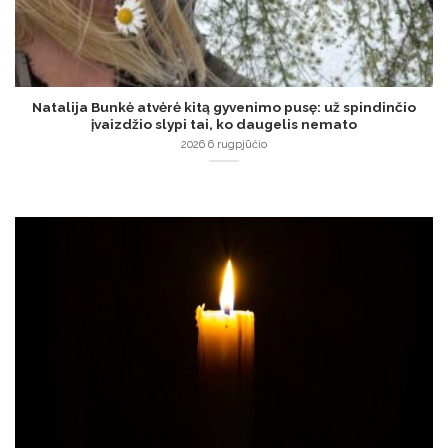
Natalija Bunkė atvėrė kitą gyvenimo pusę: už spindinčio
įvaizdžio slypi tai, ko daugelis nemato
2026 6 rugpjūčio