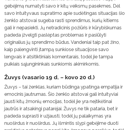
gebėjimą numatyti savo ir kitų veiksmų pasekmes. Dėl
savo intuityvaus supratimo apie sudėtingas situacijas šio
ženklo atstovai sugeba rasti sprendimus, kurių kitiems
gali ir nepasiekti. Jų netradicinis požiūris ir kūrybiškumas
padeda įžvelgti paslėptas problemas ir pasiūlyti
originalius jų sprendimo būdus. Vandeniai taip pat žino,
kaip palengvinti įtampą sunkiose situacijose savo
lengvais ir atsitiktiniais komentarais, todėl jie tampa
puikiais sąjungininkais sunkiomis akimirkomis.
Žuvys (vasario 19 d. – kovo 20 d.)
Žuvys – tai ženklas, kuriam būdinga ypatinga empatija ir
emocinis jautrumas. Šio ženklo atstovai gali intuityviai
jausti kitų žmonių emocijas, todėl jie yra neįtikėtinai
jautrūs ir atsakingi patarėjai. Žuvys ne tik pataria, bet ir
padeda suprasti ir užjausti, todėl jų palaikymas yra
nuoširdus ir nuoširdus. Jų išmintis slypi gebėjime duoti