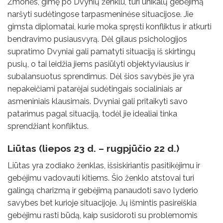
Žmonės, gimę po Dvynių ženklu, turi unikalų gebėjimą
naršyti sudėtingose ​​tarpasmeninėse situacijose. Jie
gimsta diplomatai, kurie moka spręsti konfliktus ir atkurti
bendravimo pusiausvyrą. Dėl gilaus psichologijos
supratimo Dvyniai gali pamatyti situaciją iš skirtingų
pusių, o tai leidžia jiems pasiūlyti objektyviausius ir
subalansuotus sprendimus. Dėl šios savybės jie yra
nepakeičiami patarėjai sudėtingais socialiniais ar
asmeniniais klausimais. Dvyniai gali pritaikyti savo
patarimus pagal situaciją, todėl jie idealiai tinka
sprendžiant konfliktus.
Liūtas (liepos 23 d. – rugpjūčio 22 d.)
Liūtas yra zodiako ženklas, išsiskiriantis pasitikėjimu ir
gebėjimu vadovauti kitiems. Šio ženklo atstovai turi
galingą charizmą ir gebėjimą panaudoti savo lyderio
savybes bet kurioje situacijoje. Jų išmintis pasireiškia
gebėjimu rasti būdą, kaip susidoroti su problemomis