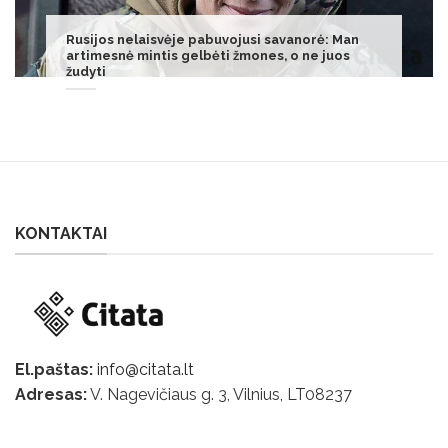
Skaudi realybė: Panevėžyje pernai palaidota 10
vienišų žmonių, šiemet – jau 5
KONTAKTAI
El.paštas:
info@citata.lt
Adresas:
V. Nagevičiaus g. 3, Vilnius, LT
08237