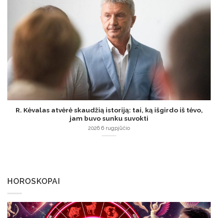
R. Kėvalas atvėrė skaudžią istoriją: tai, ką išgirdo iš tėvo,
jam buvo sunku suvokti
2026 6 rugpjūčio
HOROSKOPAI