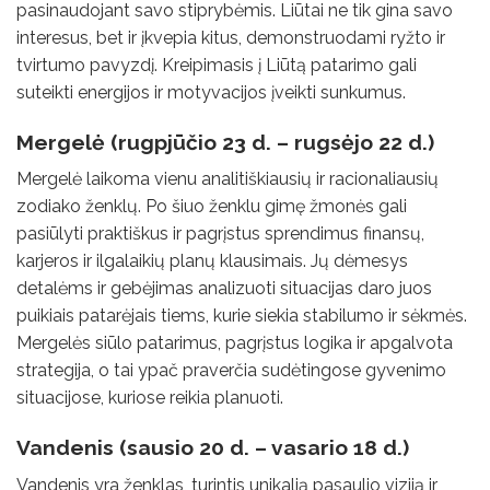
pasinaudojant savo stiprybėmis. Liūtai ne tik gina savo
interesus, bet ir įkvepia kitus, demonstruodami ryžto ir
tvirtumo pavyzdį. Kreipimasis į Liūtą patarimo gali
suteikti energijos ir motyvacijos įveikti sunkumus.
Mergelė (rugpjūčio 23 d. – rugsėjo 22 d.)
Mergelė laikoma vienu analitiškiausių ir racionaliausių
zodiako ženklų. Po šiuo ženklu gimę žmonės gali
pasiūlyti praktiškus ir pagrįstus sprendimus finansų,
karjeros ir ilgalaikių planų klausimais. Jų dėmesys
detalėms ir gebėjimas analizuoti situacijas daro juos
puikiais patarėjais tiems, kurie siekia stabilumo ir sėkmės.
Mergelės siūlo patarimus, pagrįstus logika ir apgalvota
strategija, o tai ypač praverčia sudėtingose ​​gyvenimo
situacijose, kuriose reikia planuoti.
Vandenis (sausio 20 d. – vasario 18 d.)
Vandenis yra ženklas, turintis unikalią pasaulio viziją ir