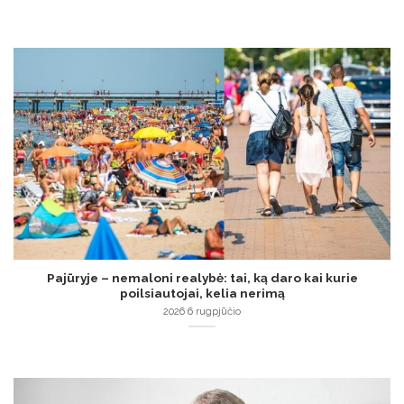
Pajūryje – nemaloni realybė: tai, ką daro kai kurie
poilsiautojai, kelia nerimą
2026 6 rugpjūčio