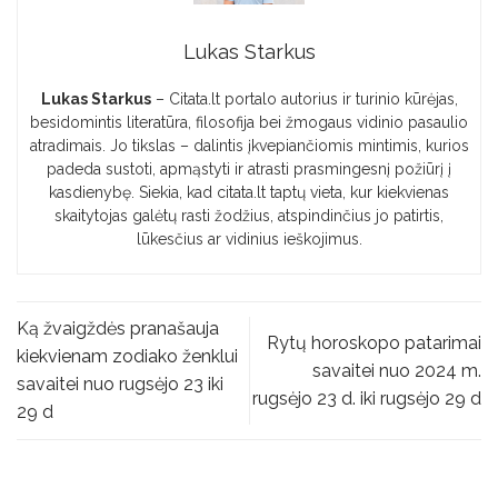
Lukas Starkus
Lukas Starkus
– Citata.lt portalo autorius ir turinio kūrėjas,
besidomintis literatūra, filosofija bei žmogaus vidinio pasaulio
atradimais. Jo tikslas – dalintis įkvepiančiomis mintimis, kurios
padeda sustoti, apmąstyti ir atrasti prasmingesnį požiūrį į
kasdienybę. Siekia, kad citata.lt taptų vieta, kur kiekvienas
skaitytojas galėtų rasti žodžius, atspindinčius jo patirtis,
lūkesčius ar vidinius ieškojimus.
Ką žvaigždės pranašauja
Rytų horoskopo patarimai
kiekvienam zodiako ženklui
savaitei nuo 2024 m.
savaitei nuo rugsėjo 23 iki
rugsėjo 23 d. iki rugsėjo 29 d
29 d