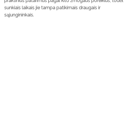
praktinius patarimus pagal kito žmogaus poreikius, todėl
sunkiais laikais jie tampa patikimais draugais ir
sąjungininkais.