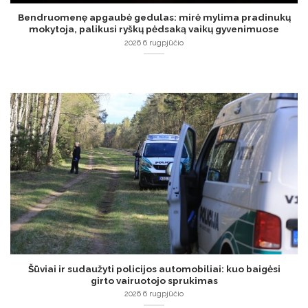
Bendruomenę apgaubė gedulas: mirė mylima pradinukų
mokytoja, palikusi ryškų pėdsaką vaikų gyvenimuose
2026 6 rugpjūčio
Šūviai ir sudaužyti policijos automobiliai: kuo baigėsi
girto vairuotojo sprukimas
2026 6 rugpjūčio