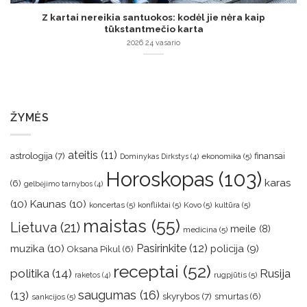
Z kartai nereikia santuokos: kodėl jie nėra kaip
tūkstantmečio karta
2026 24 vasario
ŽYMĖS
ateitis
(11)
astrologija
(7)
finansai
ekonomika
(5)
Dominykas Dirkstys
(4)
Horoskopas
(103)
karas
(6)
gelbėjimo tarnybos
(4)
(10)
Kaunas
(10)
koncertas
(5)
konfliktai
(5)
Kovo
(5)
kultūra
(5)
maistas
(55)
Lietuva
(21)
meile
(8)
medicina
(5)
muzika
(10)
Pasirinkite
(12)
policija
(9)
Oksana Pikul
(6)
receptai
(52)
politika
(14)
Rusija
rugpjūtis
(5)
raketos
(4)
saugumas
(16)
(13)
skyrybos
(7)
smurtas
(6)
sankcijos
(5)