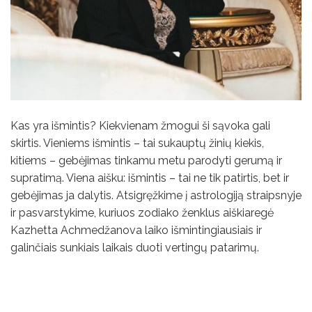
Kas yra išmintis? Kiekvienam žmogui ši sąvoka gali
skirtis. Vieniems išmintis – tai sukauptų žinių kiekis,
kitiems – gebėjimas tinkamu metu parodyti gerumą ir
supratimą. Viena aišku: išmintis – tai ne tik patirtis, bet ir
gebėjimas ja dalytis. Atsigręžkime į astrologiją straipsnyje
ir pasvarstykime, kuriuos zodiako ženklus aiškiaregė
Kazhetta Achmedžanova laiko išmintingiausiais ir
galinčiais sunkiais laikais duoti vertingų patarimų.