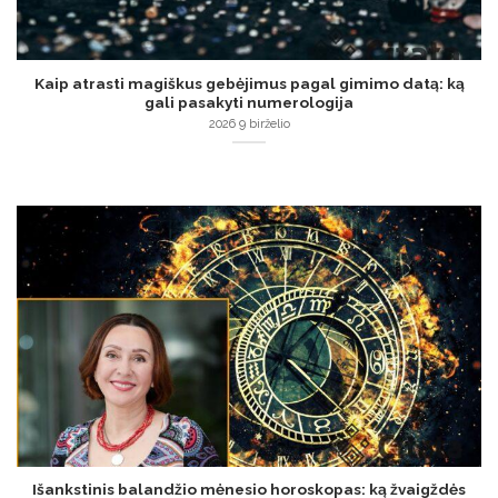
Kaip atrasti magiškus gebėjimus pagal gimimo datą: ką
gali pasakyti numerologija
2026 9 birželio
Išankstinis balandžio mėnesio horoskopas: ką žvaigždės