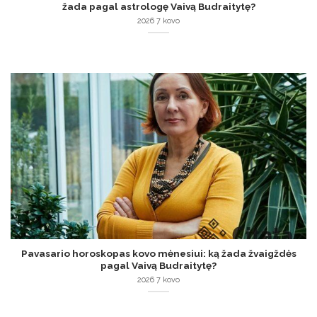
žada pagal astrologę Vaivą Budraitytę?
2026 7 kovo
Pavasario horoskopas kovo mėnesiui: ką žada žvaigždės
pagal Vaivą Budraitytę?
2026 7 kovo