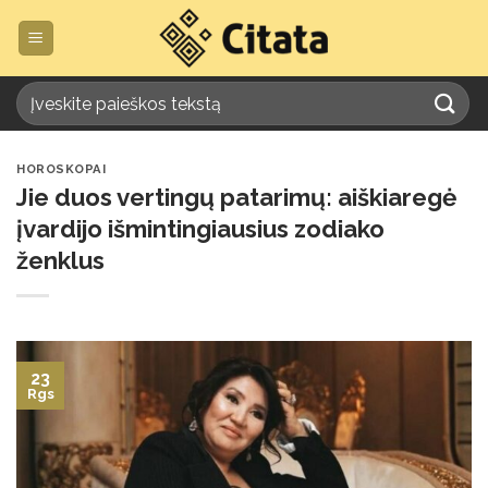
Skip
to
content
HOROSKOPAI
Jie duos vertingų patarimų: aiškiaregė
įvardijo išmintingiausius zodiako
ženklus
23
Rgs