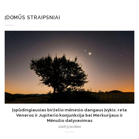
ĮDOMŪS STRAIPSNIAI
Įspūdingiausias birželio mėnesio dangaus įvykis: reta
Veneros ir Jupiterio konjunkcija bei Merkurijaus ir
Mėnulio dalyvavimas
2026 9 birželio