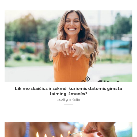
Likimo skaičius ir sėkmė: kuriomis datomis gimsta
laimingi žmonės?
2026 9 birželio