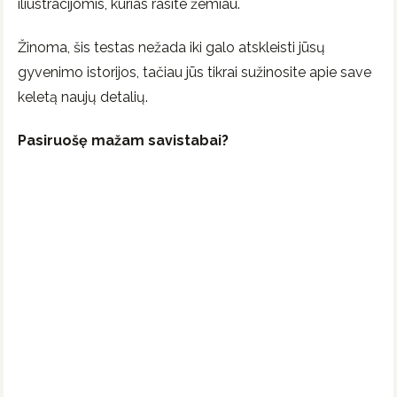
iliustracijomis, kurias rasite žemiau.
Žinoma, šis testas nežada iki galo atskleisti jūsų
gyvenimo istorijos, tačiau jūs tikrai sužinosite apie save
keletą naujų detalių.
Pasiruošę mažam savistabai?