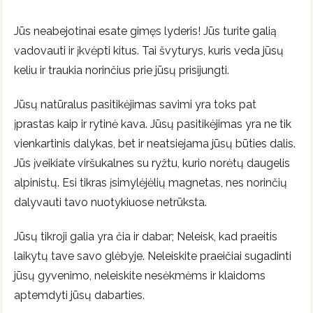
Jūs neabejotinai esate gimęs lyderis! Jūs turite galią
vadovauti ir įkvėpti kitus. Tai švyturys, kuris veda jūsų
keliu ir traukia norinčius prie jūsų prisijungti.
Jūsų natūralus pasitikėjimas savimi yra toks pat
įprastas kaip ir rytinė kava. Jūsų pasitikėjimas yra ne tik
vienkartinis dalykas, bet ir neatsiejama jūsų būties dalis.
Jūs įveikiate viršukalnes su ryžtu, kurio norėtų daugelis
alpinistų. Esi tikras įsimylėjėlių magnetas, nes norinčių
dalyvauti tavo nuotykiuose netrūksta.
Jūsų tikroji galia yra čia ir dabar; Neleisk, kad praeitis
laikytų tave savo glėbyje. Neleiskite praeičiai sugadinti
jūsų gyvenimo, neleiskite nesėkmėms ir klaidoms
aptemdyti jūsų dabarties.