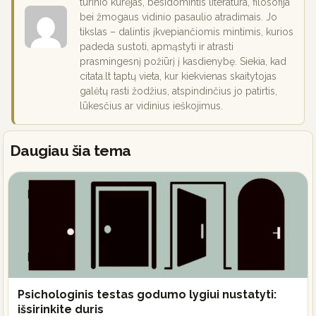
turinio kūrėjas, besidomintis literatūra, filosofija
bei žmogaus vidinio pasaulio atradimais. Jo
tikslas – dalintis įkvepiančiomis mintimis, kurios
padeda sustoti, apmąstyti ir atrasti
prasmingesnį požiūrį į kasdienybę. Siekia, kad
citata.lt taptų vieta, kur kiekvienas skaitytojas
galėtų rasti žodžius, atspindinčius jo patirtis,
lūkesčius ar vidinius ieškojimus.
Daugiau šia tema
Psichologinis testas godumo lygiui nustatyti:
išsirinkite duris