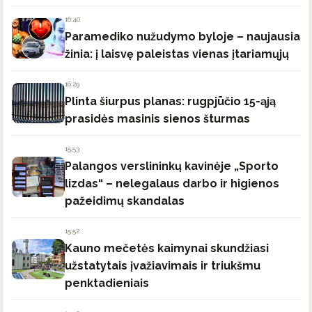
16:40
Paramediko nužudymo byloje – naujausia
žinia: į laisvę paleistas vienas įtariamųjų
16:29
Plinta šiurpus planas: rugpjūčio 15-ąją
prasidės masinis sienos šturmas
15:53
Palangos verslininkų kavinėje „Sporto
lizdas“ – nelegalaus darbo ir higienos
pažeidimų skandalas
15:52
Kauno mečetės kaimynai skundžiasi
užstatytais įvažiavimais ir triukšmu
penktadieniais