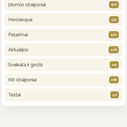
Įdomūs straipsniai
878
Horoskopai
457
Patarimai
456
Aktualijos
408
Sveikata ir grožis
275
Kiti straipsniai
188
Testai
49