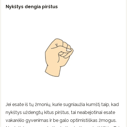
Nykštys dengia pirštus
Jei esate iš tų žmonių, kurie sugniaužia kumštį taip, kad
nykštys uždengtų kitus pirštus, tai neabejotinai esate
vakarėlio gyvenimas ir be galo optimistiškas žmogus.