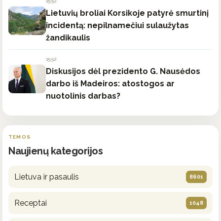
15:52
Lietuvių broliai Korsikoje patyrė smurtinį
incidentą: nepilnamečiui sulaužytas
žandikaulis
15:52
Diskusijos dėl prezidento G. Nausėdos
darbo iš Madeiros: atostogos ar
nuotolinis darbas?
TEMOS
Naujienų kategorijos
Lietuva ir pasaulis
8601
Receptai
1048