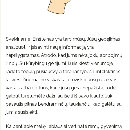
Sveikiname! Einšteinas yra tarp mūsų. Jūsų gebėjimas
analizuoti ir įsisavinti naują informaciją yra
neprilygstamas. Atrodo, kad jums nėra jokių apribojimų
ir ribų. Su kūrybingu genijumi, kuris klesti vienumoje,
radote tobulą pusiausvyrą tarp ramybės ir intelektinės
laisvės. Žinoma, ne viskas taip rožiškai. Jūsų rezervas
kartais atbaido tuos, kurie jūsų gerai nepažįsta, todėl
galbūt turėtumėte dažniau išeiti iš savo kiauto. Juk
pasaulis pilnas bendraminčių, laukiančių, kad galėtų su
jumis susisiekti.
Kalbant apie meilę, labiausiai vertinate ramų gyvenimą