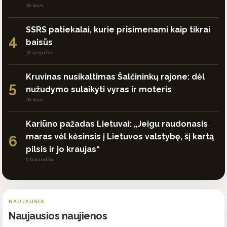
20 kovo
SSRS patiekalai, kurie prisimenami kaip tikrai
4
baisūs
18 gegužės
Kruvinas nusikaltimas Šalčininkų rajone: dėl
5
nužudymo sulaikyti vyras ir moteris
28 kovo
Kariūno pažadas Lietuvai: „Jeigu raudonasis
maras vėl kėsinsis į Lietuvos valstybę, šį kartą
6
pilsis ir jo kraujas“
6 balandžio
NAUJAUSIA
Naujausios naujienos