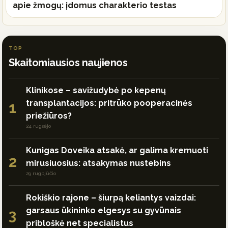
apie žmogų: įdomus charakterio testas
TOP
Skaitomiausios naujienos
Klinikose – savižudybė po kepenų
transplantacijos: pritrūko pooperacinės
1
priežiūros?
24 rugsėjo
Kunigas Doveika atsakė, ar galima kremuoti
2
mirusiuosius: atsakymas nustebins
29 rugpjūčio
Rokiškio rajone – šiurpą keliantys vaizdai:
garsaus ūkininko elgesys su gyvūnais
3
pribloškė net specialistus