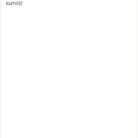
kumštį!