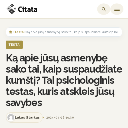
Skip
to
/
Testai
/
Ką apie jūsų asmenybę sako tai, kaip suspaudžiate kumštį? Tai psichologinis testas, kuris atskleis jūsų savybes
content
TESTAI
Ką apie jūsų asmenybę
sako tai, kaip suspaudžiate
kumštį? Tai psichologinis
testas, kuris atskleis jūsų
savybes
Lukas Starkus
2024-04-28 19:30