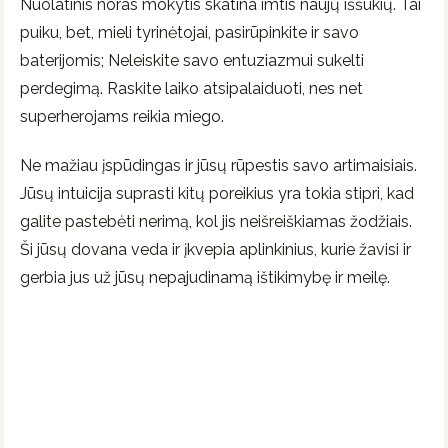
Nuolatinis noras mokytis skatina imtis naujų iššūkių. Tai
puiku, bet, mieli tyrinėtojai, pasirūpinkite ir savo
baterijomis; Neleiskite savo entuziazmui sukelti
perdegimą. Raskite laiko atsipalaiduoti, nes net
superherojams reikia miego.
Ne mažiau įspūdingas ir jūsų rūpestis savo artimaisiais.
Jūsų intuicija suprasti kitų poreikius yra tokia stipri, kad
galite pastebėti nerimą, kol jis neišreiškiamas žodžiais.
Ši jūsų dovana veda ir įkvepia aplinkinius, kurie žavisi ir
gerbia jus už jūsų nepajudinamą ištikimybę ir meilę.