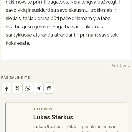
neišmoksite priimti pagalbos. Nėra lengva pažvelgti į
savo vidų ir susidurti su savo skausmu, troškimais ir
siekiais, tačiau drąsa būti pažeidžiamam yra labai
svarbus jūsų gerovei. Pagarba sau ir tikrumas
santykiuose atsiranda atrandant ir priimant save tokį,
koks esate.
Peržiūros: 1
PASIDALINKITE
AUTORIUS
Lukas Starkus
Lukas Starkus
– Citata.lt portalo autorius ir