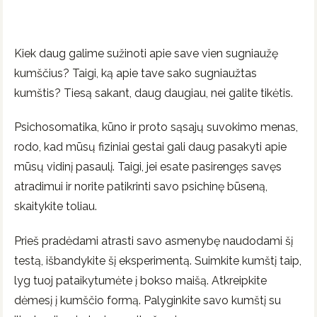
Kiek daug galime sužinoti apie save vien sugniaužę
kumščius? Taigi, ką apie tave sako sugniaužtas
kumštis? Tiesą sakant, daug daugiau, nei galite tikėtis.
Psichosomatika, kūno ir proto sąsajų suvokimo menas,
rodo, kad mūsų fiziniai gestai gali daug pasakyti apie
mūsų vidinį pasaulį. Taigi, jei esate pasirengęs savęs
atradimui ir norite patikrinti savo psichinę būseną,
skaitykite toliau.
Prieš pradėdami atrasti savo asmenybę naudodami šį
testą, išbandykite šį eksperimentą. Suimkite kumštį taip,
lyg tuoj pataikytumėte į bokso maišą. Atkreipkite
dėmesį į kumščio formą. Palyginkite savo kumštį su