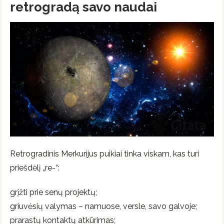
retrogradą savo naudai
Retrogradinis Merkurijus puikiai tinka viskam, kas turi
priešdėlį „re-“:
grįžti prie senų projektų;
griuvėsių valymas – namuose, versle, savo galvoje;
prarastų kontaktų atkūrimas;