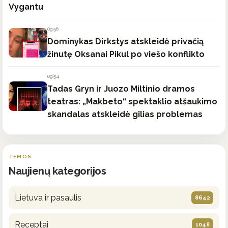
Vygantu
09:56
Dominykas Dirkstys atskleidė privačią
žinutę Oksanai Pikul po viešo konflikto
09:54
Tadas Gryn ir Juozo Miltinio dramos
teatras: „Makbeto“ spektaklio atšaukimo
skandalas atskleidė gilias problemas
TEMOS
Naujienų kategorijos
Lietuva ir pasaulis
8642
Receptai
1048