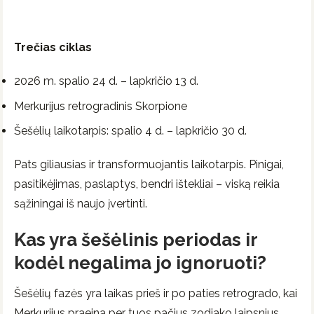
Trečias ciklas
2026 m. spalio 24 d. – lapkričio 13 d.
Merkurijus retrogradinis Skorpione
Šešėlių laikotarpis: spalio 4 d. – lapkričio 30 d.
Pats giliausias ir transformuojantis laikotarpis. Pinigai,
pasitikėjimas, paslaptys, bendri ištekliai – viską reikia
sąžiningai iš naujo įvertinti.
Kas yra šešėlinis periodas ir
kodėl negalima jo ignoruoti?
Šešėlių fazės yra laikas prieš ir po paties retrogrado, kai
Merkurijus praeina per tuos pačius zodiako laipsnius.