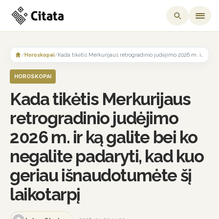
Skip
to
/
Horoskopai
/
Kada tikėtis Merkurijaus retrogradinio judėjimo 2026 m. ir ką galite bei ko negalite padaryti, kad kuo geriau išnaudotumėte šį laikotarpį
content
HOROSKOPAI
Kada tikėtis Merkurijaus
retrogradinio judėjimo
2026 m. ir ką galite bei ko
negalite padaryti, kad kuo
geriau išnaudotumėte šį
laikotarpį