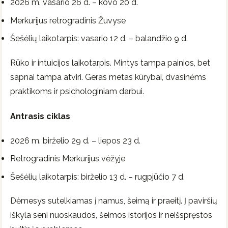
2026 m. vasario 26 d. – kovo 20 d.
Merkurijus retrogradinis Žuvyse
Šešėlių laikotarpis: vasario 12 d. – balandžio 9 d.
Rūko ir intuicijos laikotarpis. Mintys tampa painios, bet
sapnai tampa atviri. Geras metas kūrybai, dvasinėms
praktikoms ir psichologiniam darbui.
Antrasis ciklas
2026 m. birželio 29 d. – liepos 23 d.
Retrogradinis Merkurijus vėžyje
Šešėlių laikotarpis: birželio 13 d. – rugpjūčio 7 d.
Dėmesys sutelkiamas į namus, šeimą ir praeitį. Į paviršių
iškyla seni nuoskaudos, šeimos istorijos ir neišspręstos