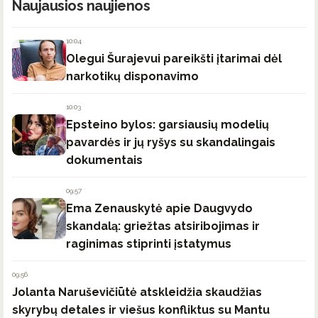
Naujausios naujienos
10:04
Olegui Šurajevui pareikšti įtarimai dėl
narkotikų disponavimo
10:03
Epsteino bylos: garsiausių modelių
pavardės ir jų ryšys su skandalingais
dokumentais
09:57
Ema Zenauskytė apie Daugvydo
skandalą: griežtas atsiribojimas ir
raginimas stiprinti įstatymus
09:56
Jolanta Naruševičiūtė atskleidžia skaudžias
skyrybų detales ir viešus konfliktus su Mantu