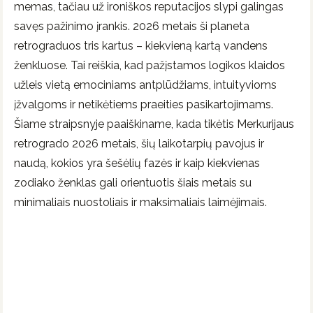
memas, tačiau už ironiškos reputacijos slypi galingas
savęs pažinimo įrankis. 2026 metais ši planeta
retrograduos tris kartus – kiekvieną kartą vandens
ženkluose. Tai reiškia, kad pažįstamos logikos klaidos
užleis vietą emociniams antplūdžiams, intuityvioms
įžvalgoms ir netikėtiems praeities pasikartojimams.
Šiame straipsnyje paaiškiname, kada tikėtis Merkurijaus
retrogrado 2026 metais, šių laikotarpių pavojus ir
naudą, kokios yra šešėlių fazės ir kaip kiekvienas
zodiako ženklas gali orientuotis šiais metais su
minimaliais nuostoliais ir maksimaliais laimėjimais.