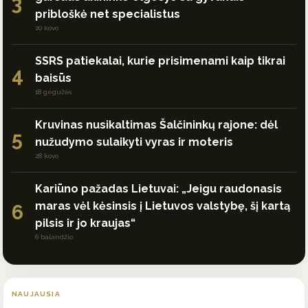
3
pribloškė net specialistus
20 kovo
SSRS patiekalai, kurie prisimenami kaip tikrai
4
baisūs
18 gegužės
Kruvinas nusikaltimas Šalčininkų rajone: dėl
5
nužudymo sulaikyti vyras ir moteris
28 kovo
Kariūno pažadas Lietuvai: „Jeigu raudonasis
maras vėl kėsinsis į Lietuvos valstybę, šį kartą
6
pilsis ir jo kraujas“
6 balandžio
NAUJAUSIA