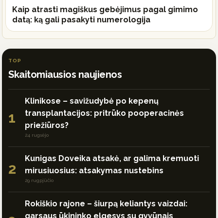
Kaip atrasti magiškus gebėjimus pagal gimimo
datą: ką gali pasakyti numerologija
TOP
Skaitomiausios naujienos
Klinikose – savižudybė po kepenų
transplantacijos: pritrūko pooperacinės
1
priežiūros?
24 rugsėjo
Kunigas Doveika atsakė, ar galima kremuoti
2
mirusiuosius: atsakymas nustebins
29 rugpjūčio
Rokiškio rajone – šiurpą keliantys vaizdai:
garsaus ūkininko elgesys su gyvūnais