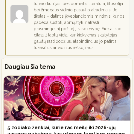
turinio kūrėjas, besidomintis literatūra, filosofija
bei žmogaus vidinio pasaulio atradimais. Jo
tikslas – dalintis įkvepiančiomis mintimis, kurios
padeda sustoti, apmąstyti ir atrasti
prasmingesnį požiūrį į kasdienybę. Siekia, kad
citata.lt taptų vieta, kur kiekvienas skaitytojas
galėtų rasti žodžius, atspindinčius jo patirtis,
lūkesčius ar vidinius ieškojimus.
Daugiau šia tema
5 zodiako ženklai, kurie ras meilę iki 2026-ųjų
vasaros pabaigos: kas užmegs lemtingą romaną