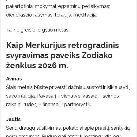
pakartotiniai mokymai, egzaminų perlaikymas;
dienoraščio rašymas, terapija, meditacija.
Tai ne greičio, o gylio metas.
Kaip Merkurijus retrogradinis
svyravimas paveiks Zodiako
ženklus 2026 m.
Avinas
Šiais metais būsite priversti dažniau sustoti ir įsiklausyti į
savo intuiciją. Pavasarį – vienatvė; vasarą – šeimos
reikalai; rudenį – finansai ir partnerystė.
Jautis
Senų draugų susitikimas, pokalbiai apie praeitį, santykių
persvarstymas. Ruduo gali atnešti lemtingą dialogą.