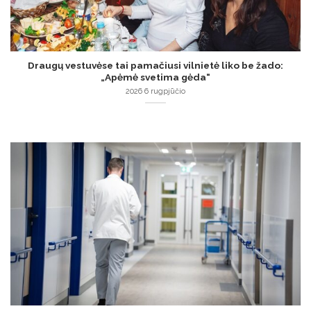
Draugų vestuvėse tai pamačiusi vilnietė liko be žado:
„Apėmė svetima gėda“
2026 6 rugpjūčio