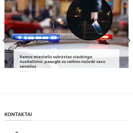
Pamatęs, kaip apsirengusi į parduotuvę atėjo
moteris, alytiškis pakraupo: bėgo
neatsisukdamas
KONTAKTAI