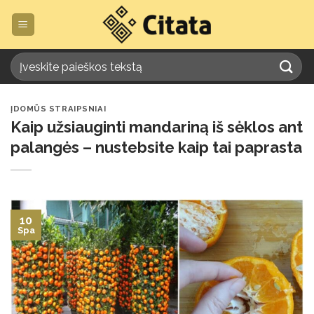
Skip
to
content
ĮDOMŪS STRAIPSNIAI
Kaip užsiauginti mandariną iš sėklos ant
palangės – nustebsite kaip tai paprasta
10
Spa