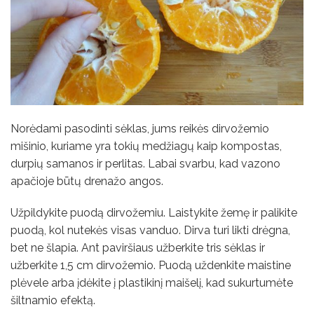
Norėdami pasodinti sėklas, jums reikės dirvožemio
mišinio, kuriame yra tokių medžiagų kaip kompostas,
durpių samanos ir perlitas. Labai svarbu, kad vazono
apačioje būtų drenažo angos.
Užpildykite puodą dirvožemiu. Laistykite žemę ir palikite
puodą, kol nutekės visas vanduo. Dirva turi likti drėgna,
bet ne šlapia. Ant paviršiaus užberkite tris sėklas ir
užberkite 1,5 cm dirvožemio. Puodą uždenkite maistine
plėvele arba įdėkite į plastikinį maišelį, kad sukurtumėte
šiltnamio efektą.