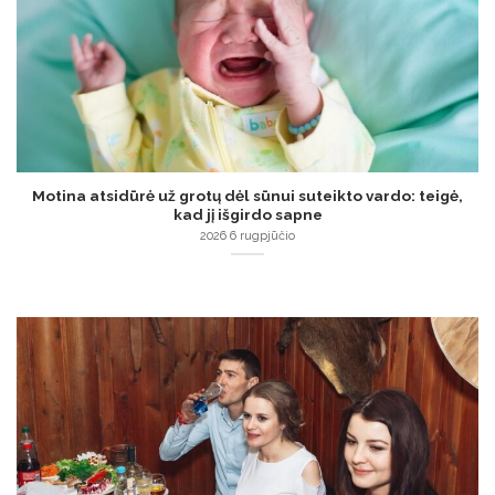
Motina atsidūrė už grotų dėl sūnui suteikto vardo: teigė,
kad jį išgirdo sapne
2026 6 rugpjūčio