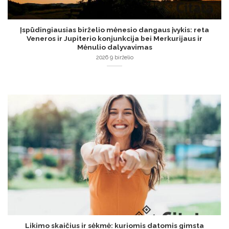
Įspūdingiausias birželio mėnesio dangaus įvykis: reta
Veneros ir Jupiterio konjunkcija bei Merkurijaus ir
Mėnulio dalyvavimas
2026 9 birželio
Likimo skaičius ir sėkmė: kuriomis datomis gimsta