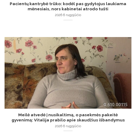
Pacientų kantrybė trūko: kodėl pas gydytojus laukiama
mėnesiais, nors kabinetai atrodo tušti
2026 6 rugpjūčio
Meilė atvedė į nusikaltimą, o pasekmės pakeitė
gyvenimą: Vitalija prabilo apie skaudžius išbandymus
2026 6 rugpjūčio