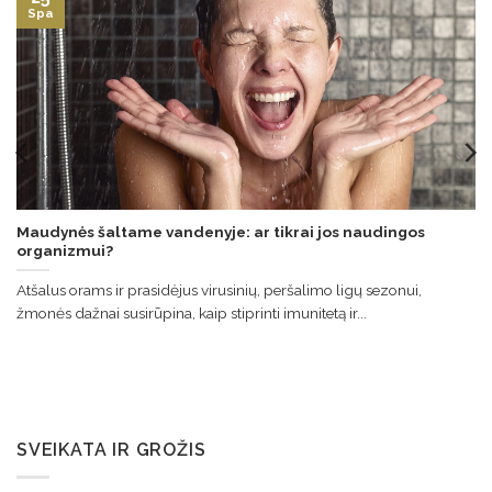
Spa
Maudynės šaltame vandenyje: ar tikrai jos naudingos
organizmui?
Atšalus orams ir prasidėjus virusinių, peršalimo ligų sezonui,
žmonės dažnai susirūpina, kaip stiprinti imunitetą ir...
SVEIKATA IR GROŽIS