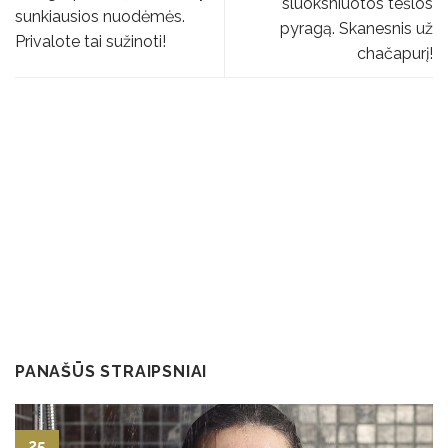
sluoksniuotos tešlos
sunkiausios nuodėmės.
pyragą. Skanesnis už
Privalote tai sužinoti!
chačapurį!
PANAŠŪS STRAIPSNIAI
25