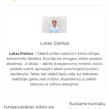
Lukas Starkus
Lukas Starkus
– Citata.lt portalo autorius ir turinio kūrėjas,
besidomintis literatūra, filosofija bei žmogaus vidinio pasaulio
atradimais. Jo tikslas – dalintis įkvepiančiomis mintimis, kurios
padeda sustoti, apmąstyti ir atrasti prasmingesnį požiūrį į
kasdienybę. Siekia, kad citata.lt taptų vieta, kur kiekvienas
skaitytojas galėtų rasti žodžius, atspindinčius jo patirtis,
lūkesčius ar vidinius ieškojimus.
Ruošiame nuostabų
Kunigai pasakojo, kokios yra