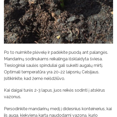
Po to nuimkite plėvelę ir padėkite puodą ant palangės.
Mandarinų sodinukams reikalinga išsklaidyta šviesa.
Tiesioginiai saulės spinduliai gali sukelti augalų mirtį.
Optimali temperatūra yra 20-22 laipsnių Celsijaus.
Įsitikinkite, kad žemė neišdžiūvo.
Kai daigai turės 2-3 lapus, juos reikės sodinti į atskirus
vazonus.
Persodinkite mandarinų medį į didesnius konteinerius, kai
jis auga, kiekvieną kartą naudodami vazoną, kurio