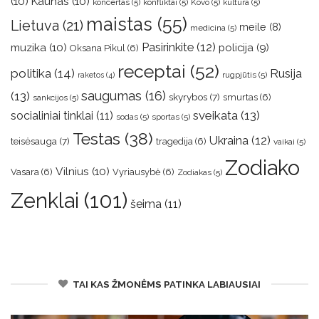
(10)
Kaunas
(10)
koncertas
(5)
konfliktai
(5)
Kovo
(5)
kultūra
(5)
maistas
(55)
Lietuva
(21)
meile
(8)
medicina
(5)
muzika
(10)
Pasirinkite
(12)
policija
(9)
Oksana Pikul
(6)
receptai
(52)
politika
(14)
Rusija
rugpjūtis
(5)
raketos
(4)
saugumas
(16)
(13)
skyrybos
(7)
smurtas
(6)
sankcijos
(5)
sveikata
(13)
socialiniai tinklai
(11)
sodas
(5)
sportas
(5)
Testas
(38)
Ukraina
(12)
teisėsauga
(7)
tragedija
(6)
vaikai
(5)
Zodiako
Vilnius
(10)
Vasara
(6)
Vyriausybė
(6)
Zodiakas
(5)
Zenklai
(101)
šeima
(11)
TAI KAS ŽMONĖMS PATINKA LABIAUSIAI