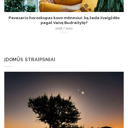
Pavasario horoskopas kovo mėnesiui: ką žada žvaigždės
pagal Vaivą Budraitytę?
2026 7 kovo
ĮDOMŪS STRAIPSNIAI