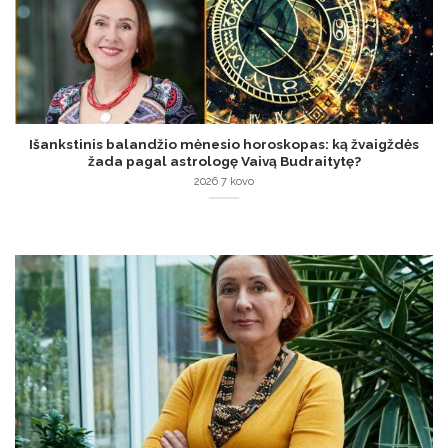
Išankstinis balandžio mėnesio horoskopas: ką žvaigždės
žada pagal astrologę Vaivą Budraitytę?
2026 7 kovo