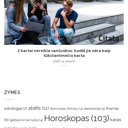
Z kartai nereikia santuokos: kodėl jie nėra kaip
tūkstantmečio karta
2026 24 vasario
ŽYMĖS
ateitis
(11)
astrologija
(7)
finansai
ekonomika
(5)
Dominykas Dirkstys
(4)
Horoskopas
(103)
karas
(6)
gelbėjimo tarnybos
(4)