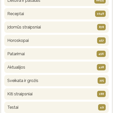
Lietuva ir pasaulis
8644
Receptai
1048
Įdomūs straipsniai
878
Horoskopai
457
Patarimai
456
Aktualijos
428
Sveikata ir grožis
275
Kiti straipsniai
188
Testai
49