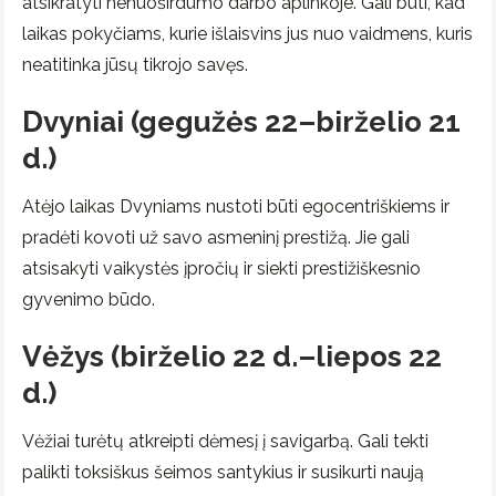
atsikratyti nenuoširdumo darbo aplinkoje. Gali būti, kad
laikas pokyčiams, kurie išlaisvins jus nuo vaidmens, kuris
neatitinka jūsų tikrojo savęs.
Dvyniai (gegužės 22–birželio 21
d.)
Atėjo laikas Dvyniams nustoti būti egocentriškiems ir
pradėti kovoti už savo asmeninį prestižą. Jie gali
atsisakyti vaikystės įpročių ir siekti prestižiškesnio
gyvenimo būdo.
Vėžys (birželio 22 d.–liepos 22
d.)
Vėžiai turėtų atkreipti dėmesį į savigarbą. Gali tekti
palikti toksiškus šeimos santykius ir susikurti naują