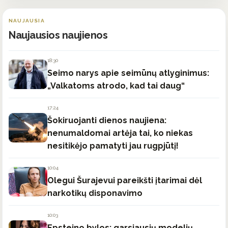
NAUJAUSIA
Naujausios naujienos
18:30
Seimo narys apie seimūnų atlyginimus:
„Valkatoms atrodo, kad tai daug“
17:24
Šokiruojanti dienos naujiena:
nenumaldomai artėja tai, ko niekas
nesitikėjo pamatyti jau rugpjūtį!
10:04
Olegui Šurajevui pareikšti įtarimai dėl
narkotikų disponavimo
10:03
Epsteino bylos: garsiausių modelių