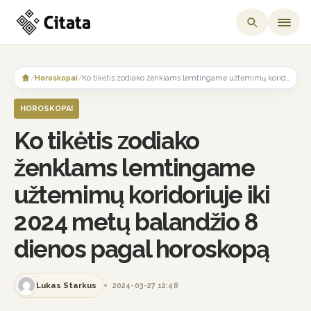
Skip
to
/
Horoskopai
/
Ko tikėtis zodiako ženklams lemtingame užtemimų koridoriuje iki 2024 metų balandžio 8 dienos pagal horoskopą
content
HOROSKOPAI
Ko tikėtis zodiako
ženklams lemtingame
užtemimų koridoriuje iki
2024 metų balandžio 8
dienos pagal horoskopą
Lukas Starkus
2024-03-27 12:48