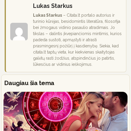
Lukas Starkus
Lukas Starkus
– Citata.lt portalo autorius ir
turinio kūrėjas, besidomintis literatūra, filosofija
bei žmogaus vidinio pasaulio atradimais. Jo
tikslas – dalintis įkvepiančiomis mintimis, kurios
padeda sustoti, apmąstyti ir atrasti
prasmingesnį požiūrį į kasdienybę. Siekia, kad
citata.lt taptų vieta, kur kiekvienas skaitytojas
galėtų rasti žodžius, atspindinčius jo patirtis,
lūkesčius ar vidinius ieškojimus.
Daugiau šia tema