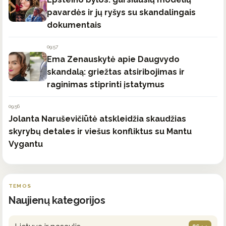
pavardės ir jų ryšys su skandalingais
dokumentais
09:57
Ema Zenauskytė apie Daugvydo
skandalą: griežtas atsiribojimas ir
raginimas stiprinti įstatymus
09:56
Jolanta Naruševičiūtė atskleidžia skaudžias
skyrybų detales ir viešus konfliktus su Mantu
Vygantu
TEMOS
Naujienų kategorijos