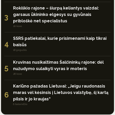
Rokiškio rajone – šiurpą keliantys vaizdai:
garsaus ūkininko elgesys su gyvūnais
3
pribloškė net specialistus
20 kovo
SSRS patiekalai, kurie prisimenami kaip tikrai
4
baisūs
18 gegužės
Kruvinas nusikaltimas Šalčininkų rajone: dėl
5
nužudymo sulaikyti vyras ir moteris
28 kovo
Kariūno pažadas Lietuvai: „Jeigu raudonasis
maras vėl kėsinsis į Lietuvos valstybę, šį kartą
6
pilsis ir jo kraujas“
6 balandžio