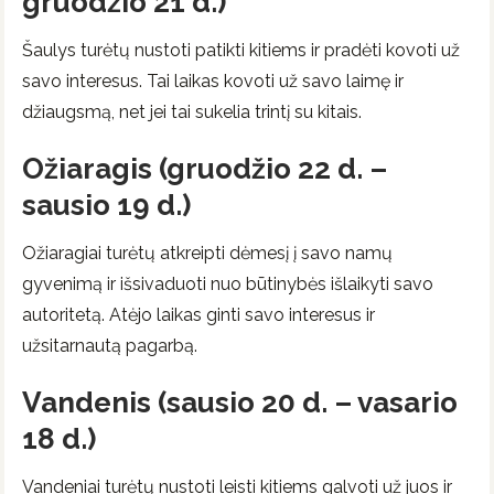
gruodžio 21 d.)
Šaulys turėtų nustoti patikti kitiems ir pradėti kovoti už
savo interesus. Tai laikas kovoti už savo laimę ir
džiaugsmą, net jei tai sukelia trintį su kitais.
Ožiaragis (gruodžio 22 d. –
sausio 19 d.)
Ožiaragiai turėtų atkreipti dėmesį į savo namų
gyvenimą ir išsivaduoti nuo būtinybės išlaikyti savo
autoritetą. Atėjo laikas ginti savo interesus ir
užsitarnautą pagarbą.
Vandenis (sausio 20 d. – vasario
18 d.)
Vandeniai turėtų nustoti leisti kitiems galvoti už juos ir