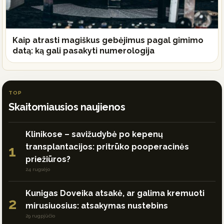
Kaip atrasti magiškus gebėjimus pagal gimimo
datą: ką gali pasakyti numerologija
TOP
Skaitomiausios naujienos
Klinikose – savižudybė po kepenų
transplantacijos: pritrūko pooperacinės
1
priežiūros?
24 rugsėjo
Kunigas Doveika atsakė, ar galima kremuoti
2
mirusiuosius: atsakymas nustebins
29 rugpjūčio