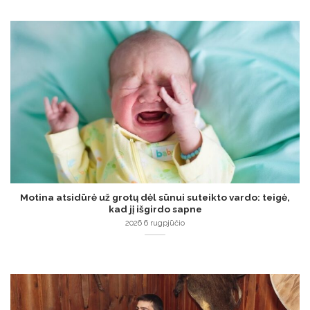
Motina atsidūrė už grotų dėl sūnui suteikto vardo: teigė,
kad jį išgirdo sapne
2026 6 rugpjūčio