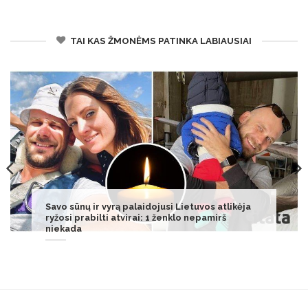
TAI KAS ŽMONĖMS PATINKA LABIAUSIAI
Medikai nepaleidžia Valdo Adamkaus iš
ligoninės: laukia, kol sustiprės