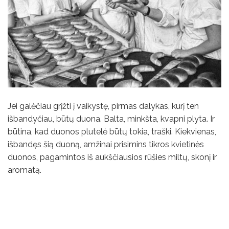
Jei galėčiau grįžti į vaikystę, pirmas dalykas, kurį ten
išbandyčiau, būtų duona. Balta, minkšta, kvapni plyta. Ir
būtina, kad duonos plutelė būtų tokia, traški. Kiekvienas,
išbandęs šią duoną, amžinai prisimins tikros kvietinės
duonos, pagamintos iš aukščiausios rūšies miltų, skonį ir
aromatą.