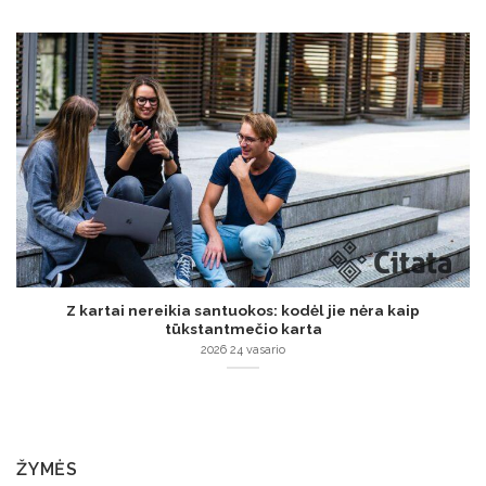
Z kartai nereikia santuokos: kodėl jie nėra kaip
tūkstantmečio karta
2026 24 vasario
ŽYMĖS