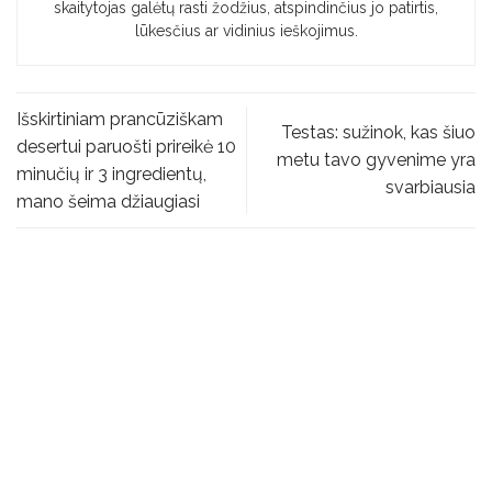
skaitytojas galėtų rasti žodžius, atspindinčius jo patirtis,
lūkesčius ar vidinius ieškojimus.
Išskirtiniam prancūziškam
Testas: sužinok, kas šiuo
desertui paruošti prireikė 10
metu tavo gyvenime yra
minučių ir 3 ingredientų,
svarbiausia
mano šeima džiaugiasi