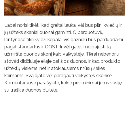
Labai norisi tikėti, kad greitai laukai vėl bus pilni kviečių ir
jų užteks skaniai duonai gaminti. O parduotuvių
lentynose tikri švieži kepalai vis dažniau bus parduodami
pagal standartus ir GOST. Ir vėl galėsime pajusti tą
užmirštą duonos skonį kaip vaikystėje. Tikrai nebenoriu
stovėti didžiulėje eilėje dėl šios duonos. Ir kad produkto
užtektų visiems, net ir atokiausiems mūsų šalies
kaimams. Svajojate vėl paragauti vaikystės skonio?
Komentaruose parašykite, kokie prisiminimai jums susiję
su traškia duonos plutele.