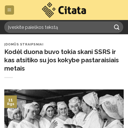
Skip
to
content
ĮDOMŪS STRAIPSNIAI
Kodėl duona buvo tokia skani SSRS ir
kas atsitiko su jos kokybe pastaraisiais
metais
11
Rgs