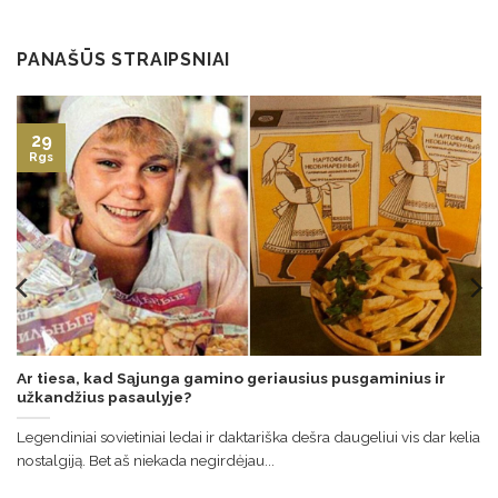
PANAŠŪS STRAIPSNIAI
29
Rgs
Ar tiesa, kad Sąjunga gamino geriausius pusgaminius ir
užkandžius pasaulyje?
Legendiniai sovietiniai ledai ir daktariška dešra daugeliui vis dar kelia
nostalgiją. Bet aš niekada negirdėjau...