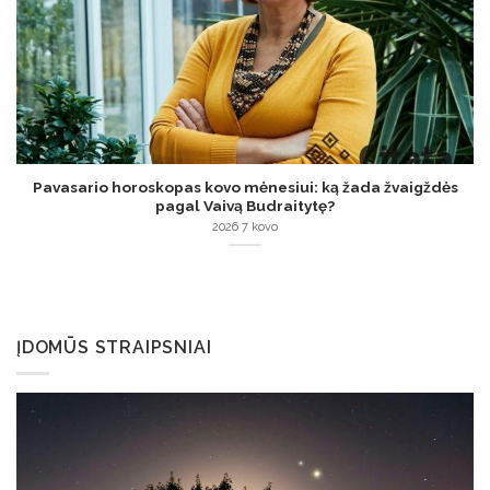
Pavasario horoskopas kovo mėnesiui: ką žada žvaigždės
pagal Vaivą Budraitytę?
2026 7 kovo
ĮDOMŪS STRAIPSNIAI