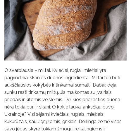
O svarbiausia – miltai. Kviečiai, rugiai, miežiai yra
pagrindiniai skanios duonos ingredientai. Miltai turi būti
aukščiausios kokybės ir tinkamai sumalti. Dabar, deja,
sunku rasti tinkamų miltų. Jis maišomas su įvairiais
priedais ir kitomis veislėmis. Dėl šios priežasties duona
nėra tokia puri ir skani. O kokie laukai anksčiau buvo
Ukrainoje? Visi sėjami kviečiais, rugiais, miežiais,
kukurūzais, saulėgrąžomis, grikiais. Derlinga žemė visas
savo jėgas skyrė tokiam žmogui reikalingiems ir