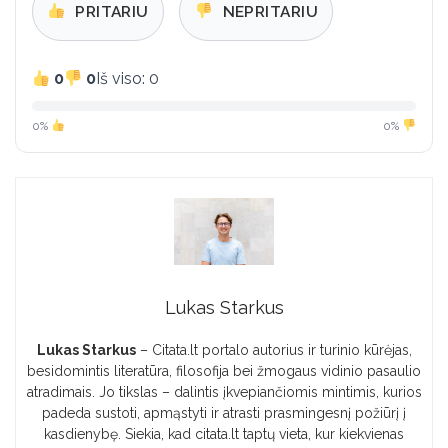
PRITARIU
NEPRITARIU
0
0
Iš viso: 0
0%
0%
Lukas Starkus
Lukas Starkus
– Citata.lt portalo autorius ir turinio kūrėjas,
besidomintis literatūra, filosofija bei žmogaus vidinio pasaulio
atradimais. Jo tikslas – dalintis įkvepiančiomis mintimis, kurios
padeda sustoti, apmąstyti ir atrasti prasmingesnį požiūrį į
kasdienybę. Siekia, kad citata.lt taptų vieta, kur kiekvienas