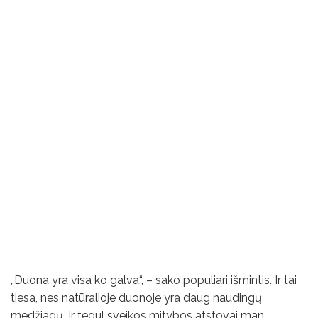
„Duona yra visa ko galva“, – sako populiari išmintis. Ir tai
tiesa, nes natūralioje duonoje yra daug naudingų
medžiagų. Ir tegul sveikos mitybos atstovai man