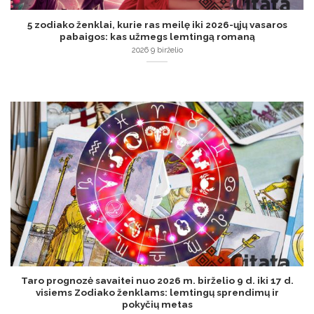
5 zodiako ženklai, kurie ras meilę iki 2026-ųjų vasaros
pabaigos: kas užmegs lemtingą romaną
2026 9 birželio
Taro prognozė savaitei nuo 2026 m. birželio 9 d. iki 17 d.
visiems Zodiako ženklams: lemtingų sprendimų ir
pokyčių metas