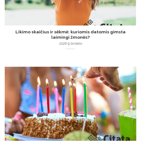
Likimo skaičius ir sėkmė: kuriomis datomis gimsta
laimingi žmonės?
2026 9 birželio