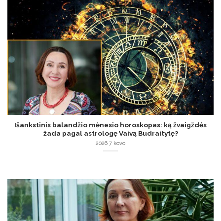
Išankstinis balandžio mėnesio horoskopas: ką žvaigždės
žada pagal astrologę Vaivą Budraitytę?
2026 7 kovo