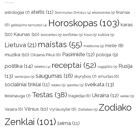
ateitis
(11)
astrologija
(7)
finansai
ekonomika
(5)
Dominykas Dirkstys
(4)
Horoskopas
(103)
karas
(6)
gelbėjimo tarnybos
(4)
(10)
Kaunas
(10)
koncertas
(5)
konfliktai
(5)
Kovo
(5)
kultūra
(5)
maistas
(55)
Lietuva
(21)
meile
(8)
medicina
(5)
muzika
(10)
Pasirinkite
(12)
policija
(9)
Oksana Pikul
(6)
receptai
(52)
politika
(14)
Rusija
rugpjūtis
(5)
raketos
(4)
saugumas
(16)
(13)
skyrybos
(7)
smurtas
(6)
sankcijos
(5)
sveikata
(13)
socialiniai tinklai
(11)
sodas
(5)
sportas
(5)
Testas
(38)
Ukraina
(12)
teisėsauga
(7)
tragedija
(6)
vaikai
(5)
Zodiako
Vilnius
(10)
Vasara
(6)
Vyriausybė
(6)
Zodiakas
(5)
Zenklai
(101)
šeima
(11)