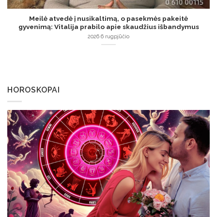
Meilė atvedė į nusikaltimą, o pasekmės pakeitė
gyvenimą: Vitalija prabilo apie skaudžius išbandymus
2026 6 rugpjūčio
HOROSKOPAI