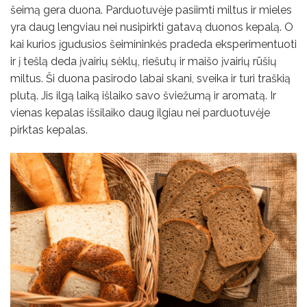
šeimą gera duona. Parduotuvėje pasiimti miltus ir mieles
yra daug lengviau nei nusipirkti gatavą duonos kepalą. O
kai kurios įgudusios šeimininkės pradeda eksperimentuoti
ir į tešlą deda įvairių sėklų, riešutų ir maišo įvairių rūšių
miltus. Ši duona pasirodo labai skani, sveika ir turi traškią
plutą. Jis ilgą laiką išlaiko savo šviežumą ir aromatą. Ir
vienas kepalas išsilaiko daug ilgiau nei parduotuvėje
pirktas kepalas.