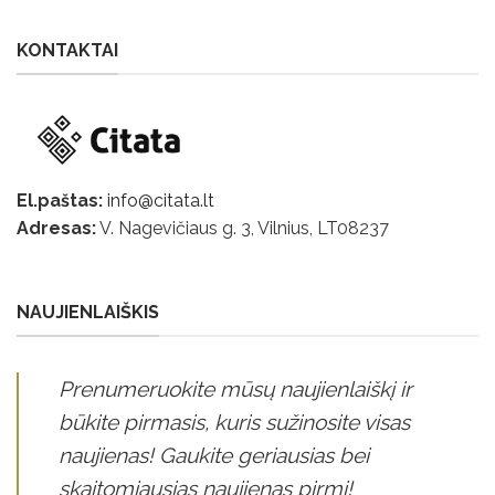
KONTAKTAI
El.paštas:
info@citata.lt
Adresas:
V. Nagevičiaus g. 3, Vilnius, LT
08237
NAUJIENLAIŠKIS
Prenumeruokite mūsų naujienlaiškį ir
būkite pirmasis, kuris sužinosite visas
naujienas! Gaukite geriausias bei
skaitomiausias naujienas pirmi!