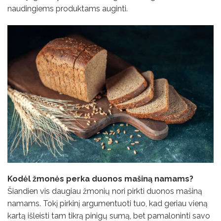
naudingiems produktams auginti.
Kodėl žmonės perka duonos mašiną namams?
Šiandien vis daugiau žmonių nori pirkti duonos mašiną
namams. Tokį pirkinį argumentuoti tuo, kad geriau vieną
kartą išleisti tam tikrą pinigų sumą, bet pamaloninti savo