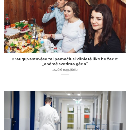
Draugų vestuvėse tai pamačiusi vilnietė liko be žado:
„Apėmė svetima gėda“
2026 6 rugpjūčio