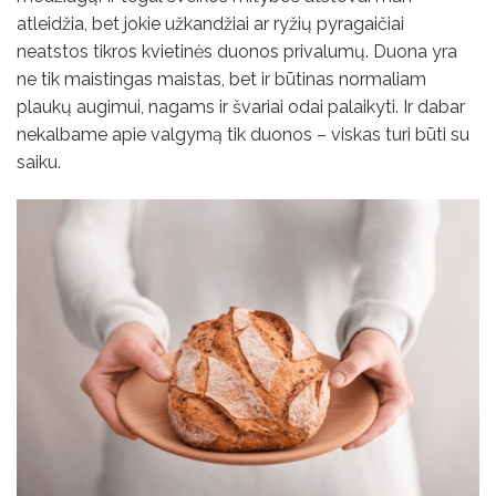
atleidžia, bet jokie užkandžiai ar ryžių pyragaičiai
neatstos tikros kvietinės duonos privalumų. Duona yra
ne tik maistingas maistas, bet ir būtinas normaliam
plaukų augimui, nagams ir švariai odai palaikyti. Ir dabar
nekalbame apie valgymą tik duonos – viskas turi būti su
saiku.