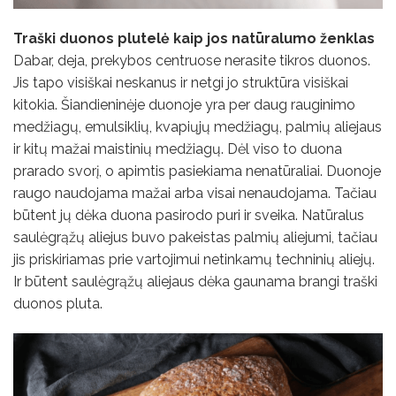
Traški duonos plutelė kaip jos natūralumo ženklas
Dabar, deja, prekybos centruose nerasite tikros duonos.
Jis tapo visiškai neskanus ir netgi jo struktūra visiškai
kitokia. Šiandieninėje duonoje yra per daug rauginimo
medžiagų, emulsiklių, kvapiųjų medžiagų, palmių aliejaus
ir kitų mažai maistinių medžiagų. Dėl viso to duona
prarado svorį, o apimtis pasiekiama nenatūraliai. Duonoje
raugo naudojama mažai arba visai nenaudojama. Tačiau
būtent jų dėka duona pasirodo puri ir sveika. Natūralus
saulėgrąžų aliejus buvo pakeistas palmių aliejumi, tačiau
jis priskiriamas prie vartojimui netinkamų techninių aliejų.
Ir būtent saulėgrąžų aliejaus dėka gaunama brangi traški
duonos pluta.