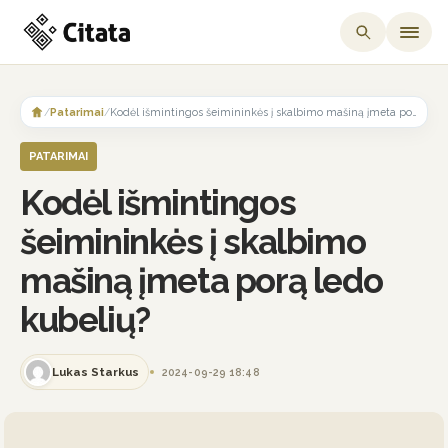
Skip
to
/
Patarimai
/
Kodėl išmintingos šeimininkės į skalbimo mašiną įmeta porą ledo kubelių?
content
PATARIMAI
Kodėl išmintingos
šeimininkės į skalbimo
mašiną įmeta porą ledo
kubelių?
Lukas Starkus
2024-09-29 18:48