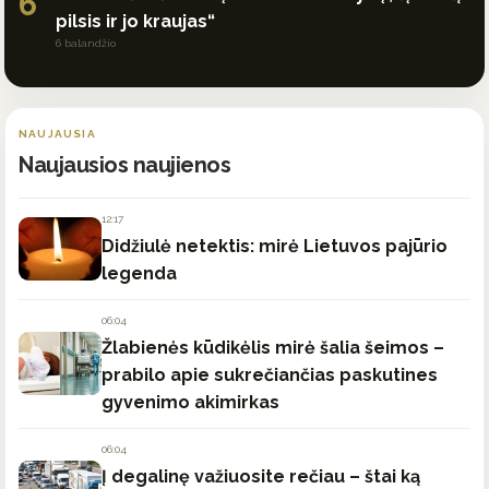
6
pilsis ir jo kraujas“
6 balandžio
NAUJAUSIA
Naujausios naujienos
12:17
Didžiulė netektis: mirė Lietuvos pajūrio
legenda
06:04
Žlabienės kūdikėlis mirė šalia šeimos –
prabilo apie sukrečiančias paskutines
gyvenimo akimirkas
06:04
Į degalinę važiuosite rečiau – štai ką