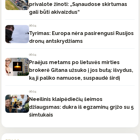
privalote žinoti: „Sąnaudose skirtumas
gali būti akivaizdus“
06:04
Tyrimas: Europa nėra pasirengusi Rusijos
dronų antskrydžiams
06:04
Praėjus metams po lietuvės mirties
brokerė Gitana užsuko į jos butą: išvydus,
ką ji paliko namuose, suspaudė širdį
06:04
Neeilinis klaipėdiečių šeimos
džiaugsmas: dukra iš egzaminų grįžo su 5
šimtukais