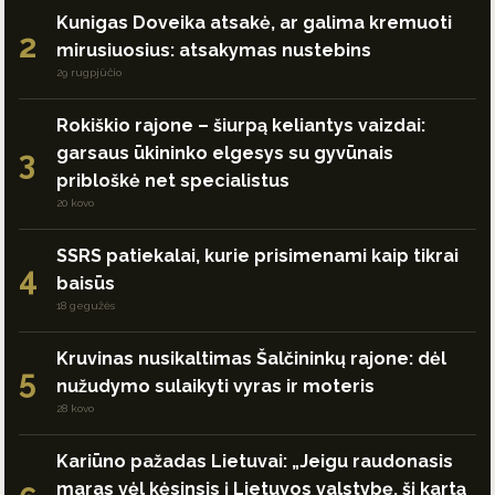
Kunigas Doveika atsakė, ar galima kremuoti
2
mirusiuosius: atsakymas nustebins
29 rugpjūčio
Rokiškio rajone – šiurpą keliantys vaizdai:
garsaus ūkininko elgesys su gyvūnais
3
pribloškė net specialistus
20 kovo
SSRS patiekalai, kurie prisimenami kaip tikrai
4
baisūs
18 gegužės
Kruvinas nusikaltimas Šalčininkų rajone: dėl
5
nužudymo sulaikyti vyras ir moteris
28 kovo
Kariūno pažadas Lietuvai: „Jeigu raudonasis
maras vėl kėsinsis į Lietuvos valstybę, šį kartą