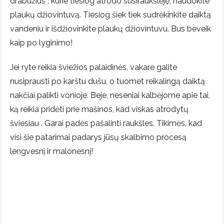
drabužius , kurie tiesiog atrodo susiraukšlėję, naudokite
plaukų džiovintuvą. Tiesiog šiek tiek sudrėkinkite daiktą
vandeniu ir išdžiovinkite plaukų džiovintuvu. Bus beveik
kaip po lyginimo!
Jei ryte reikia šviežios palaidinės, vakare galite
nusiprausti po karštu dušu, o tuomet reikalingą daiktą
nakčiai palikti vonioje. Beje, neseniai kalbėjome apie tai,
ką reikia pridėti prie mašinos, kad viskas atrodytų
šviesiau . Garai padės pašalinti raukšles. Tikimės, kad
visi šie patarimai padarys jūsų skalbimo procesą
lengvesnį ir malonesnį!