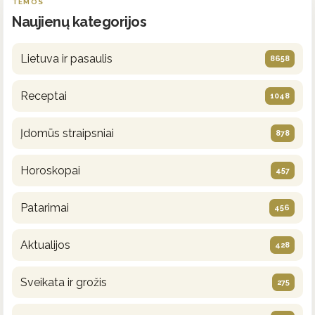
TEMOS
Naujienų kategorijos
Lietuva ir pasaulis
8658
Receptai
1048
Įdomūs straipsniai
878
Horoskopai
457
Patarimai
456
Aktualijos
428
Sveikata ir grožis
275