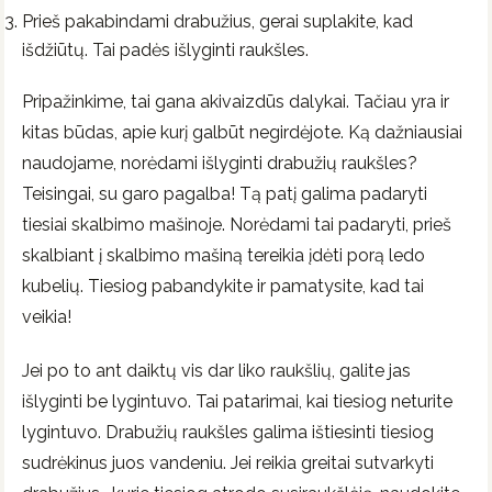
Prieš pakabindami drabužius, gerai suplakite, kad
išdžiūtų. Tai padės išlyginti raukšles.
Pripažinkime, tai gana akivaizdūs dalykai. Tačiau yra ir
kitas būdas, apie kurį galbūt negirdėjote. Ką dažniausiai
naudojame, norėdami išlyginti drabužių raukšles?
Teisingai, su garo pagalba! Tą patį galima padaryti
tiesiai skalbimo mašinoje. Norėdami tai padaryti, prieš
skalbiant į skalbimo mašiną tereikia įdėti porą ledo
kubelių. Tiesiog pabandykite ir pamatysite, kad tai
veikia!
Jei po to ant daiktų vis dar liko raukšlių, galite jas
išlyginti be lygintuvo. Tai patarimai, kai tiesiog neturite
lygintuvo. Drabužių raukšles galima ištiesinti tiesiog
sudrėkinus juos vandeniu. Jei reikia greitai sutvarkyti