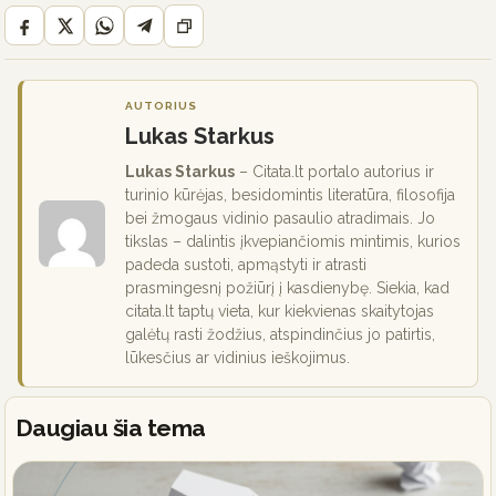
AUTORIUS
Lukas Starkus
Lukas Starkus
– Citata.lt portalo autorius ir
turinio kūrėjas, besidomintis literatūra, filosofija
bei žmogaus vidinio pasaulio atradimais. Jo
tikslas – dalintis įkvepiančiomis mintimis, kurios
padeda sustoti, apmąstyti ir atrasti
prasmingesnį požiūrį į kasdienybę. Siekia, kad
citata.lt taptų vieta, kur kiekvienas skaitytojas
galėtų rasti žodžius, atspindinčius jo patirtis,
lūkesčius ar vidinius ieškojimus.
Daugiau šia tema