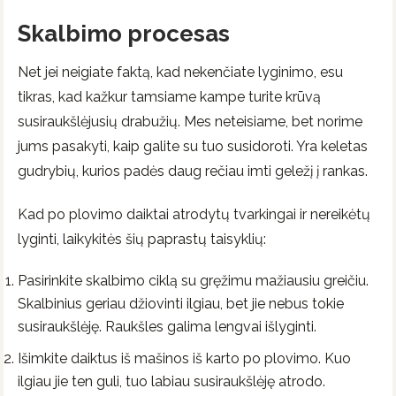
Skalbimo procesas
Net jei neigiate faktą, kad nekenčiate lyginimo, esu
tikras, kad kažkur tamsiame kampe turite krūvą
susiraukšlėjusių drabužių. Mes neteisiame, bet norime
jums pasakyti, kaip galite su tuo susidoroti. Yra keletas
gudrybių, kurios padės daug rečiau imti geležį į rankas.
Kad po plovimo daiktai atrodytų tvarkingai ir nereikėtų
lyginti, laikykitės šių paprastų taisyklių:
Pasirinkite skalbimo ciklą su gręžimu mažiausiu greičiu.
Skalbinius geriau džiovinti ilgiau, bet jie nebus tokie
susiraukšlėję. Raukšles galima lengvai išlyginti.
Išimkite daiktus iš mašinos iš karto po plovimo. Kuo
ilgiau jie ten guli, tuo labiau susiraukšlėję atrodo.