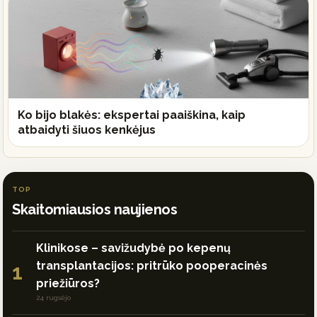
Ko bijo blakės: ekspertai paaiškina, kaip
atbaidyti šiuos kenkėjus
TOP
Skaitomiausios naujienos
Klinikose – savižudybė po kepenų
transplantacijos: pritrūko pooperacinės
1
priežiūros?
24 rugsėjo