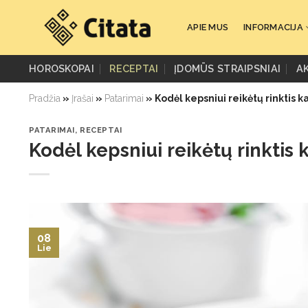
Skip
to
APIE MUS
INFORMACIJA
content
HOROSKOPAI
RECEPTAI
ĮDOMŪS STRAIPSNIAI
A
Pradžia
»
Įrašai
»
Patarimai
»
Kodėl kepsniui reikėtų rinktis k
PATARIMAI
,
RECEPTAI
Kodėl kepsniui reikėtų rinktis 
08
Lie