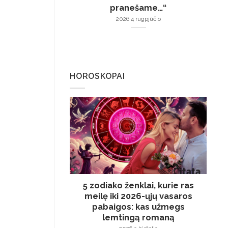
pranešame…“
2026 4 rugpjūčio
HOROSKOPAI
5 zodiako ženklai, kurie ras
meilę iki 2026-ųjų vasaros
pabaigos: kas užmegs
lemtingą romaną