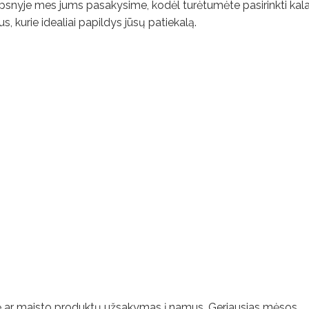
traipsnyje mes jums pasakysime, kodėl turėtumėte pasirinkti kal
, kurie idealiai papildys jūsų patiekalą.
uvę ar maisto produktų užsakymas į namus. Geriausias mėsos