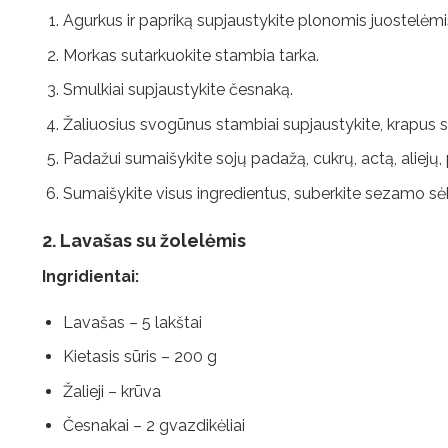
Agurkus ir papriką supjaustykite plonomis juostelėmi
Morkas sutarkuokite stambia tarka.
Smulkiai supjaustykite česnaką.
Žaliuosius svogūnus stambiai supjaustykite, krapus s
Padažui sumaišykite sojų padažą, cukrų, actą, aliejų, p
Sumaišykite visus ingredientus, suberkite sezamo sėkla
2. Lavašas su žolelėmis
Ingridientai:
Lavašas – 5 lakštai
Kietasis sūris – 200 g
Žalieji – krūva
Česnakai – 2 gvazdikėliai