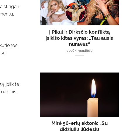
istinga ir
ementų,
Į Pikul ir Dirksčio konfliktą
įsikišo kitas vyras: „Tau ausis
nuravės“
akutienos
2026 5 rugpjūčio
 su
ą įpilkite
maisiais.
Mirė 56-erių aktorė: „Su
didžiuliu liūdesiu