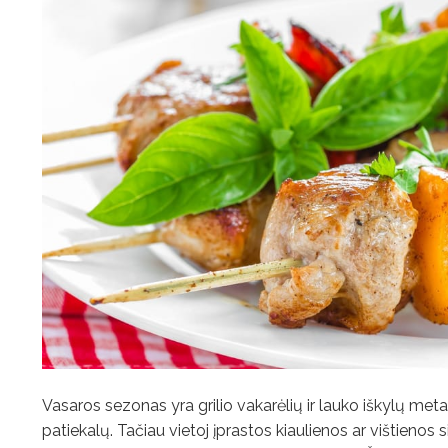
Vasaros sezonas yra grilio vakarėlių ir lauko iškylų ​​met
patiekalų. Tačiau vietoj įprastos kiaulienos ar vištienos 