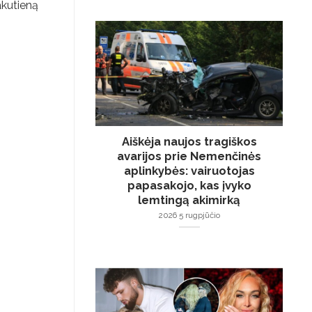
akutieną
Aiškėja naujos tragiškos
avarijos prie Nemenčinės
aplinkybės: vairuotojas
papasakojo, kas įvyko
lemtingą akimirką
2026 5 rugpjūčio