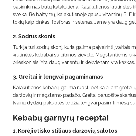
pasirinkimas būtų kalakutiena. Kalakutienos krūtinėlės fil
sveika. Be baltymų, kalakutienoje gausu vitaminų B, E 
tokių kaip cinkas, fosforas ir selenas. Jame yra daug gel
2. Sodrus skonis
Turkija turi sodrų skonį, kurią galima paįvairinti įvairiai
krūtinėlės kebabai su citrinos žievele. Mėgstantiems pik
prieskoniais. Yra daug variantų ir kiekvienam yra kažkas.
3. Greitai ir lengvai pagaminamas
Kalakutienos kebabą galima ruošti bet kaip: ant grotelių, 
daržovių ir mėgstamo padažo. Greitai paruošite skanius pi
Įvairių dydžių pakuotės leidžia lengvai pasiimti mėsą su sa
Kebabų garnyrų receptai
1. Korėjietiško stiliaus daržovių salotos