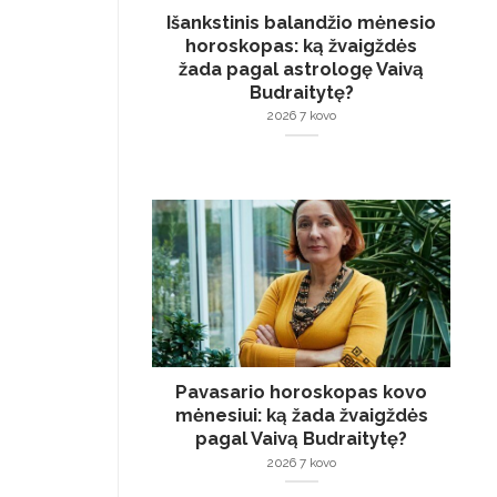
Išankstinis balandžio mėnesio
horoskopas: ką žvaigždės
žada pagal astrologę Vaivą
Budraitytę?
2026 7 kovo
Pavasario horoskopas kovo
mėnesiui: ką žada žvaigždės
pagal Vaivą Budraitytę?
2026 7 kovo