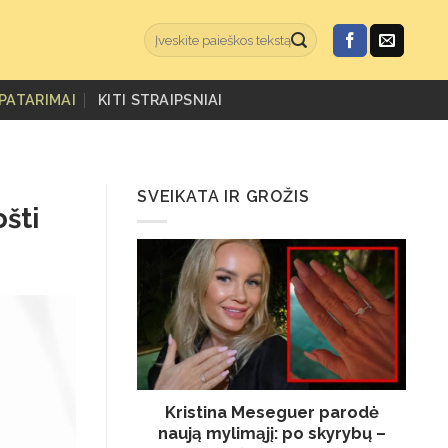
PATARIMAI
KITI STRAIPSNIAI
SVEIKATA IR GROŽIS
ošti
Kristina Meseguer parodė
naują mylimąjį: po skyrybų –