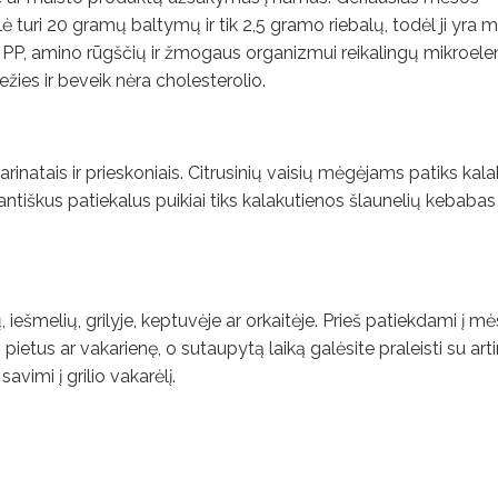
ė turi 20 gramų baltymų ir tik 2,5 gramo riebalų, todėl ji yra ma
ir PP, amino rūgščių ir žmogaus organizmui reikalingų mikroel
ežies ir beveik nėra cholesterolio.
s marinatais ir prieskoniais. Citrusinių vaisių mėgėjams patiks kal
antiškus patiekalus puikiai tiks kalakutienos šlaunelių kebabas
iešmelių, grilyje, keptuvėje ar orkaitėje. Prieš patiekdami į mės
etus ar vakarienę, o sutaupytą laiką galėsite praleisti su arti
vimi į grilio vakarėlį.