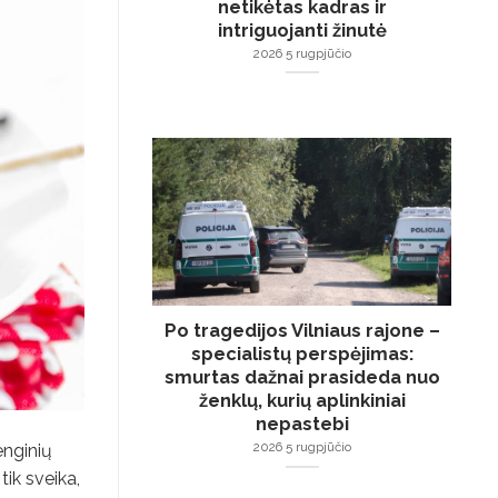
netikėtas kadras ir
intriguojanti žinutė
2026 5 rugpjūčio
Po tragedijos Vilniaus rajone –
specialistų perspėjimas:
smurtas dažnai prasideda nuo
ženklų, kurių aplinkiniai
nepastebi
2026 5 rugpjūčio
enginių
tik sveika,