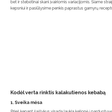
bet ir stebėtinai skani įvairiomis variacijomis. Šiame s
kepsniui ir pasiūlysime penkis paprastus garnyrų receptus
Kodėl verta rinktis kalakutienos kebabą
1. Sveika mėsa
Prieš kepant šašlykus visada laukia kelionė į parduot