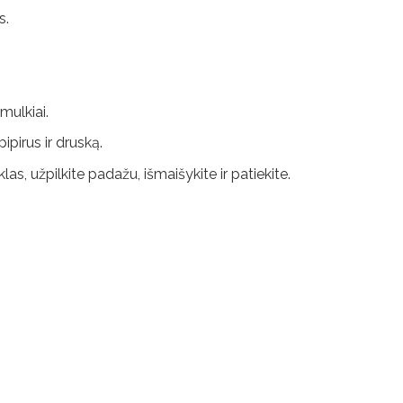
s.
mulkiai.
ipirus ir druską.
s, užpilkite padažu, išmaišykite ir patiekite.