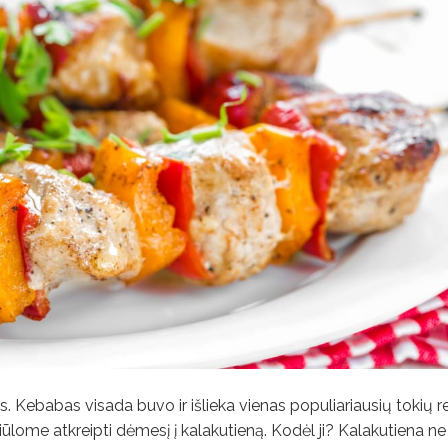
as. Kebabas visada buvo ir išlieka vienas populiariausių tokių r
siūlome atkreipti dėmesį į kalakutieną. Kodėl ji? Kalakutiena ne 