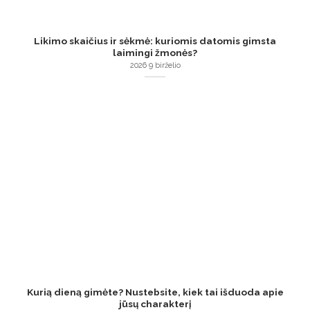
Likimo skaičius ir sėkmė: kuriomis datomis gimsta
laimingi žmonės?
2026 9 birželio
Kurią dieną gimėte? Nustebsite, kiek tai išduoda apie
jūsų charakterį