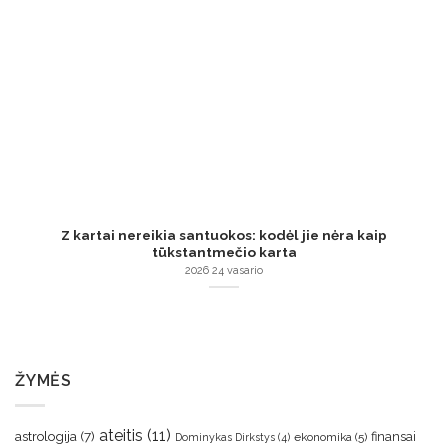
Z kartai nereikia santuokos: kodėl jie nėra kaip
tūkstantmečio karta
2026 24 vasario
ŽYMĖS
ateitis
(11)
astrologija
(7)
finansai
ekonomika
(5)
Dominykas Dirkstys
(4)