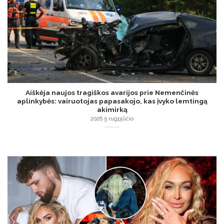
Aiškėja naujos tragiškos avarijos prie Nemenčinės
aplinkybės: vairuotojas papasakojo, kas įvyko lemtingą
akimirką
2026 5 rugpjūčio