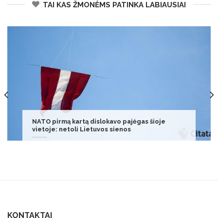
TAI KAS ŽMONĖMS PATINKA LABIAUSIAI
Psichologė: kodėl pasakos vaikams yra kritiškai
svarbios
KONTAKTAI