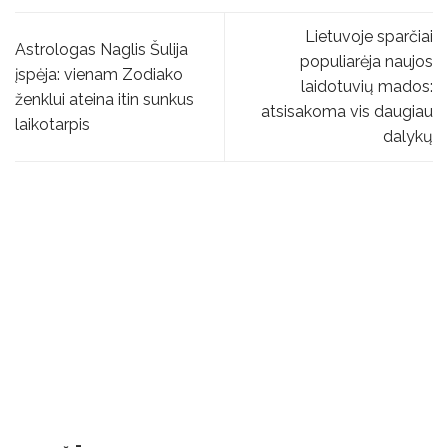
Lietuvoje sparčiai
Astrologas Naglis Šulija
populiarėja naujos
įspėja: vienam Zodiako
laidotuvių mados:
ženklui ateina itin sunkus
atsisakoma vis daugiau
laikotarpis
dalykų