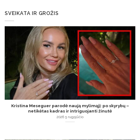
SVEIKATA IR GROŽIS
Kristina Meseguer parodė naują mylimąjį: po skyrybų –
netikėtas kadras ir intriguojanti žinutė
2026 5 rugpjūčio