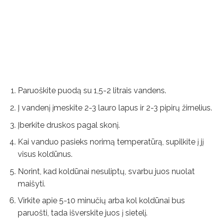
Paruoškite puodą su 1,5-2 litrais vandens.
Į vandenį įmeskite 2-3 lauro lapus ir 2-3 pipirų žirnelius.
Įberkite druskos pagal skonį.
Kai vanduo pasieks norimą temperatūrą, supilkite į jį
visus koldūnus.
Norint, kad koldūnai nesuliptų, svarbu juos nuolat
maišyti.
Virkite apie 5-10 minučių arba kol koldūnai bus
paruošti, tada išverskite juos į sietelį.