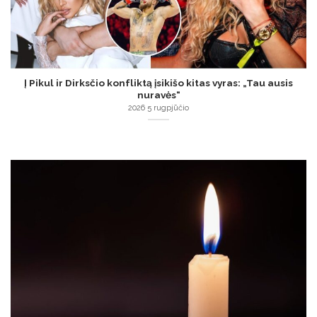
Į Pikul ir Dirksčio konfliktą įsikišo kitas vyras: „Tau ausis
nuravės“
2026 5 rugpjūčio