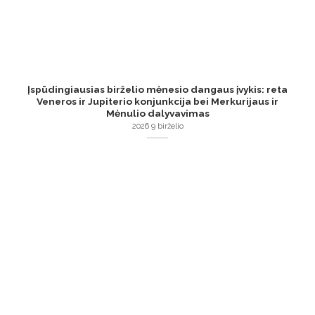
Įspūdingiausias birželio mėnesio dangaus įvykis: reta
Veneros ir Jupiterio konjunkcija bei Merkurijaus ir
Mėnulio dalyvavimas
2026 9 birželio