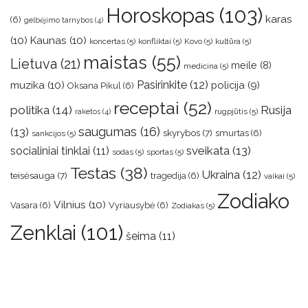
Horoskopas
(103)
karas
(6)
gelbėjimo tarnybos
(4)
(10)
Kaunas
(10)
koncertas
(5)
konfliktai
(5)
Kovo
(5)
kultūra
(5)
maistas
(55)
Lietuva
(21)
meile
(8)
medicina
(5)
muzika
(10)
Pasirinkite
(12)
policija
(9)
Oksana Pikul
(6)
receptai
(52)
politika
(14)
Rusija
rugpjūtis
(5)
raketos
(4)
saugumas
(16)
(13)
skyrybos
(7)
smurtas
(6)
sankcijos
(5)
sveikata
(13)
socialiniai tinklai
(11)
sodas
(5)
sportas
(5)
Testas
(38)
Ukraina
(12)
teisėsauga
(7)
tragedija
(6)
vaikai
(5)
Zodiako
Vilnius
(10)
Vasara
(6)
Vyriausybė
(6)
Zodiakas
(5)
Zenklai
(101)
šeima
(11)