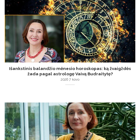
Išankstinis balandžio mėnesio horoskopas: ką žvaigždės
žada pagal astrologę Vaivą Budraitytę?
2026 7 kovo