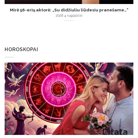
Mirė 56-erių aktorė: „Su didžiuliu liūdesiu pranešame…“
2026 4 rugpjūčio
HOROSKOPAI