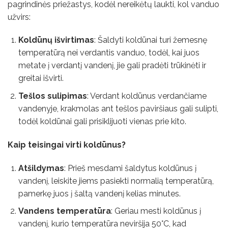
pagrindinės priežastys, kodėl nereikėtų laukti, kol vanduo
užvirs:
Koldūnų išvirtimas
: Šaldyti koldūnai turi žemesnę
temperatūrą nei verdantis vanduo, todėl, kai juos
metate į verdantį vandenį, jie gali pradėti trūkinėti ir
greitai išvirti.
Tešlos sulipimas
: Verdant koldūnus verdančiame
vandenyje, krakmolas ant tešlos paviršiaus gali sulipti,
todėl koldūnai gali prisiklijuoti vienas prie kito.
Kaip teisingai virti koldūnus?
Atšildymas
: Prieš mesdami šaldytus koldūnus į
vandenį, leiskite jiems pasiekti normalią temperatūrą,
pamerkę juos į šaltą vandenį kelias minutes.
Vandens temperatūra
: Geriau mesti koldūnus į
vandenį, kurio temperatūra neviršija 50°C, kad