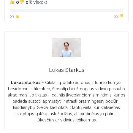
0
0
Iš viso: 0
0%
0%
Lukas Starkus
Lukas Starkus
– Citata.lt portalo autorius ir turinio kūrėjas,
besidomintis literatūra, filosofija bei žmogaus vidinio pasaulio
atradimais. Jo tikslas – dalintis įkvepiančiomis mintimis, kurios
padeda sustoti, apmąstyti ir atrasti prasmingesnį požiūrį į
kasdienybę. Siekia, kad citata.lt taptų vieta, kur kiekvienas
skaitytojas galėtų rasti žodžius, atspindinčius jo patirtis,
lūkesčius ar vidinius ieškojimus.