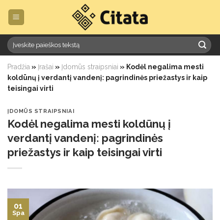
Skip
to
content
Pradžia
»
Įrašai
»
Įdomūs straipsniai
»
Kodėl negalima mesti
koldūnų į verdantį vandenį: pagrindinės priežastys ir kaip
teisingai virti
ĮDOMŪS STRAIPSNIAI
Kodėl negalima mesti koldūnų į
verdantį vandenį: pagrindinės
priežastys ir kaip teisingai virti
01
Spa