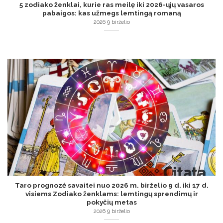
5 zodiako ženklai, kurie ras meilę iki 2026-ųjų vasaros
pabaigos: kas užmegs lemtingą romaną
2026 9 birželio
Taro prognozė savaitei nuo 2026 m. birželio 9 d. iki 17 d.
visiems Zodiako ženklams: lemtingų sprendimų ir
pokyčių metas
2026 9 birželio