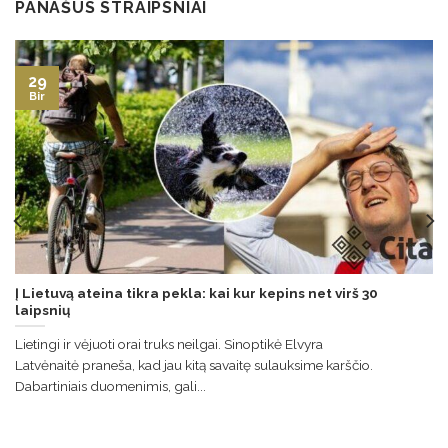
PANAŠŪS STRAIPSNIAI
29
Bir
Į Lietuvą ateina tikra pekla: kai kur kepins net virš 30
laipsnių
Lietingi ir vėjuoti orai truks neilgai. Sinoptikė Elvyra
Latvėnaitė praneša, kad jau kitą savaitę sulauksime karščio.
Dabartiniais duomenimis, gali...