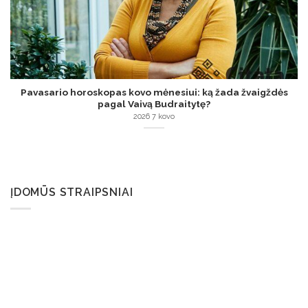
Pavasario horoskopas kovo mėnesiui: ką žada žvaigždės
pagal Vaivą Budraitytę?
2026 7 kovo
ĮDOMŪS STRAIPSNIAI