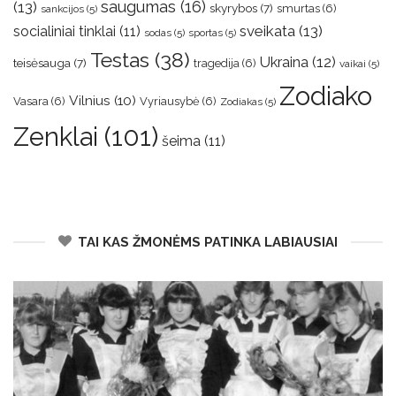
saugumas
(16)
(13)
skyrybos
(7)
smurtas
(6)
sankcijos
(5)
sveikata
(13)
socialiniai tinklai
(11)
sodas
(5)
sportas
(5)
Testas
(38)
Ukraina
(12)
teisėsauga
(7)
tragedija
(6)
vaikai
(5)
Zodiako
Vilnius
(10)
Vasara
(6)
Vyriausybė
(6)
Zodiakas
(5)
Zenklai
(101)
šeima
(11)
TAI KAS ŽMONĖMS PATINKA LABIAUSIAI