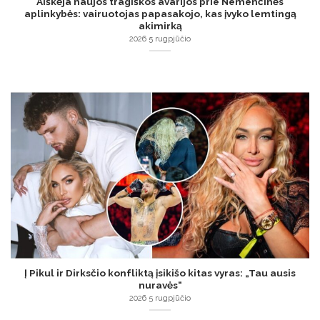
Aiškėja naujos tragiškos avarijos prie Nemenčinės
aplinkybės: vairuotojas papasakojo, kas įvyko lemtingą
akimirką
2026 5 rugpjūčio
Į Pikul ir Dirksčio konfliktą įsikišo kitas vyras: „Tau ausis
nuravės“
2026 5 rugpjūčio