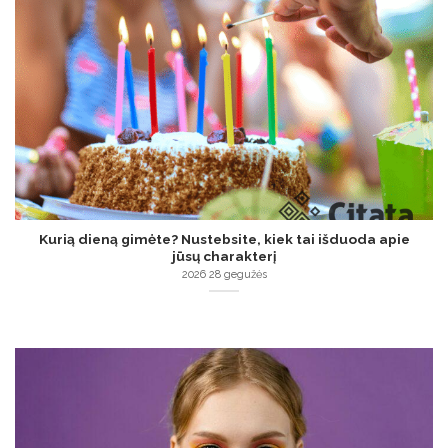
Kurią dieną gimėte? Nustebsite, kiek tai išduoda apie
jūsų charakterį
2026 28 gegužės