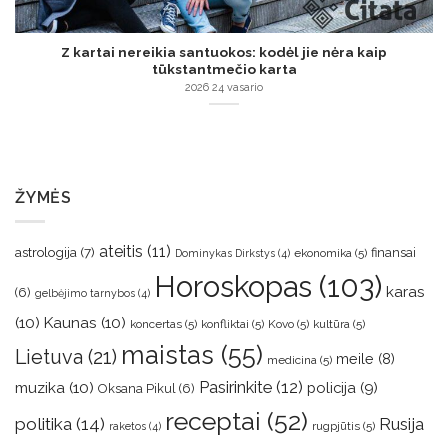
Z kartai nereikia santuokos: kodėl jie nėra kaip
tūkstantmečio karta
2026 24 vasario
ŽYMĖS
ateitis
(11)
astrologija
(7)
finansai
ekonomika
(5)
Dominykas Dirkstys
(4)
Horoskopas
(103)
karas
(6)
gelbėjimo tarnybos
(4)
(10)
Kaunas
(10)
koncertas
(5)
konfliktai
(5)
Kovo
(5)
kultūra
(5)
maistas
(55)
Lietuva
(21)
meile
(8)
medicina
(5)
muzika
(10)
Pasirinkite
(12)
policija
(9)
Oksana Pikul
(6)
receptai
(52)
politika
(14)
Rusija
rugpjūtis
(5)
raketos
(4)