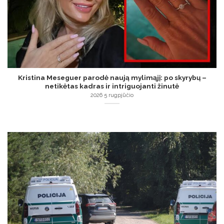
Kristina Meseguer parodė naują mylimąjį: po skyrybų –
netikėtas kadras ir intriguojanti žinutė
2026 5 rugpjūčio