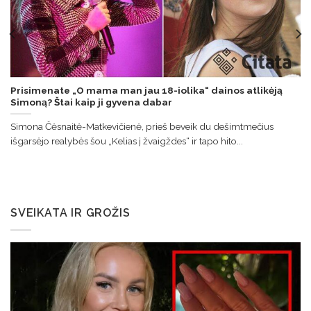
Prisimenate „O mama man jau 18-iolika“ dainos atlikėją
Simoną? Štai kaip ji gyvena dabar
Simona Čėsnaitė-Matkevičienė, prieš beveik du dešimtmečius
išgarsėjo realybės šou „Kelias į žvaigždes“ ir tapo hito...
SVEIKATA IR GROŽIS