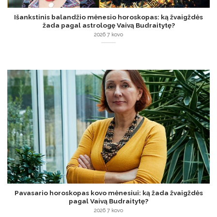
Išankstinis balandžio mėnesio horoskopas: ką žvaigždės
žada pagal astrologę Vaivą Budraitytę?
2026 7 kovo
Pavasario horoskopas kovo mėnesiui: ką žada žvaigždės
pagal Vaivą Budraitytę?
2026 7 kovo