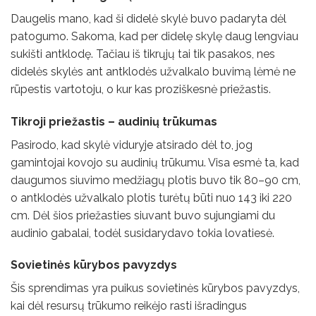
Daugelis mano, kad ši didelė skylė buvo padaryta dėl
patogumo. Sakoma, kad per didelę skylę daug lengviau
sukišti antklodę. Tačiau iš tikrųjų tai tik pasakos, nes
didelės skylės ant antklodės užvalkalo buvimą lėmė ne
rūpestis vartotoju, o kur kas proziškesnė priežastis.
Tikroji priežastis – audinių trūkumas
Pasirodo, kad skylė viduryje atsirado dėl to, jog
gamintojai kovojo su audinių trūkumu. Visa esmė ta, kad
daugumos siuvimo medžiagų plotis buvo tik 80–90 cm,
o antklodės užvalkalo plotis turėtų būti nuo 143 iki 220
cm. Dėl šios priežasties siuvant buvo sujungiami du
audinio gabalai, todėl susidarydavo tokia lovatiesė.
Sovietinės kūrybos pavyzdys
Šis sprendimas yra puikus sovietinės kūrybos pavyzdys,
kai dėl resursų trūkumo reikėjo rasti išradingus