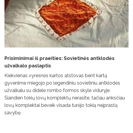
Prisiminimai iš praeities: Sovietinės antklodės
užvalkalo paslaptis
Kiekvienas vyresnės kartos atstovas bent kartą
gyvenime miegojo po legendiniu sovietiniu antklodės
užvalkalu su didele rombo formos skyle viduryje.
Šiandien tokių lovų komplektų nerasite, tačiau anksčiau
lovų komplektai beveik visada turėjo tokią neįprastą
savybę.