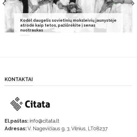
Šių 4 Zodiako ženklų finansai pagerės 2025 m.
vasario mėn
KONTAKTAI
El.paštas:
info@citata.lt
Adresas:
V. Nagevičiaus g. 3, Vilnius, LT
08237