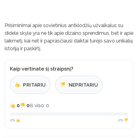
Prisiminimai apie sovietinius antklodžių užvalkalus su
didele skyle yra ne tik apie dizaino sprendimus, bet ir apie
laikmetį, kai net ir paprasčiausi daiktai turėjo savo unikalią
istoriją ir paskirtį.
Kaip vertinate šį straipsnį?
PRITARIU
NEPRITARIU
0
0
Iš viso: 0
0%
0%