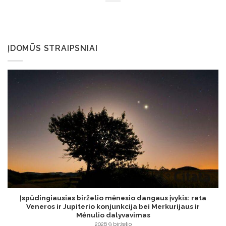
ĮDOMŪS STRAIPSNIAI
Įspūdingiausias birželio mėnesio dangaus įvykis: reta
Veneros ir Jupiterio konjunkcija bei Merkurijaus ir
Mėnulio dalyvavimas
2026 9 birželio