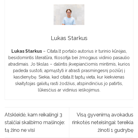
Lukas Starkus
Lukas Starkus
– Citata.lt portalo autorius ir turinio kūrėjas,
besidomintis literatūra, filosofija bei žmogaus vidinio pasaulio
atradimais. Jo tikslas – dalintis įkvepiančiomis mintimis, kurios
padeda sustoti, apmąstyti ir atrasti prasmingesnį požiūrį į
kasdienybę. Siekia, kad citata.lt taptų vieta, kur kiekvienas
skaitytojas galėtų rasti žodžius, atspindinčius jo patirtis,
lūkesčius ar vidinius ieškojimus.
Atskleidė, kam reikalingi 3
Visą gyvenimą avokadus
stalčiai skalbimo mašinoje:
rinkotės neteisingai: tereikia
tą žino ne visi
žinoti 1 gudrybę