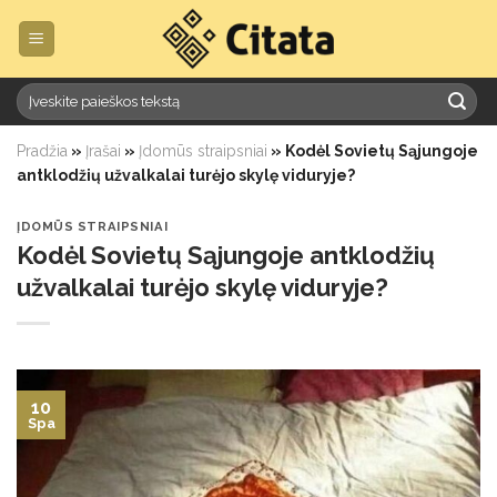
Skip
to
content
Pradžia
»
Įrašai
»
Įdomūs straipsniai
»
Kodėl Sovietų Sąjungoje
antklodžių užvalkalai turėjo skylę viduryje?
ĮDOMŪS STRAIPSNIAI
Kodėl Sovietų Sąjungoje antklodžių
užvalkalai turėjo skylę viduryje?
10
Spa