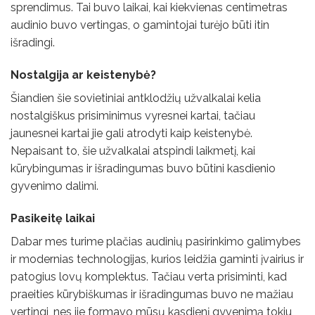
sprendimus. Tai buvo laikai, kai kiekvienas centimetras
audinio buvo vertingas, o gamintojai turėjo būti itin
išradingi.
Nostalgija ar keistenybė?
Šiandien šie sovietiniai antklodžių užvalkalai kelia
nostalgiškus prisiminimus vyresnei kartai, tačiau
jaunesnei kartai jie gali atrodyti kaip keistenybė.
Nepaisant to, šie užvalkalai atspindi laikmetį, kai
kūrybingumas ir išradingumas buvo būtini kasdienio
gyvenimo dalimi.
Pasikeitę laikai
Dabar mes turime plačias audinių pasirinkimo galimybes
ir modernias technologijas, kurios leidžia gaminti įvairius ir
patogius lovų komplektus. Tačiau verta prisiminti, kad
praeities kūrybiškumas ir išradingumas buvo ne mažiau
vertingi, nes jie formavo mūsų kasdienį gyvenimą tokiu,