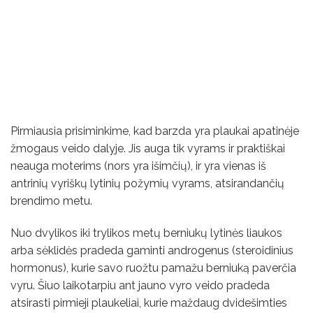
Pirmiausia prisiminkime, kad barzda yra plaukai apatinėje
žmogaus veido dalyje. Jis auga tik vyrams ir praktiškai
neauga moterims (nors yra išimčių), ir yra vienas iš
antrinių vyriškų lytinių požymių vyrams, atsirandančių
brendimo metu.
Nuo dvylikos iki trylikos metų berniukų lytinės liaukos
arba sėklidės pradeda gaminti androgenus (steroidinius
hormonus), kurie savo ruožtu pamažu berniuką paverčia
vyru. Šiuo laikotarpiu ant jauno vyro veido pradeda
atsirasti pirmieji plaukeliai, kurie maždaug dvidešimties