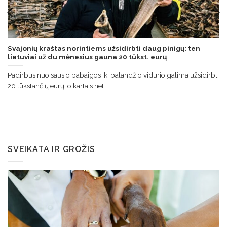
Svajonių kraštas norintiems užsidirbti daug pinigų: ten
lietuviai už du mėnesius gauna 20 tūkst. eurų
Padirbus nuo sausio pabaigos iki balandžio vidurio galima užsidirbti
20 tūkstančių eurų, o kartais net...
SVEIKATA IR GROŽIS