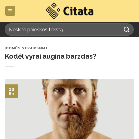
Skip
to
content
ĮDOMŪS STRAIPSNIAI
Kodėl vyrai augina barzdas?
12
Bir