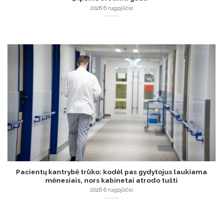
2026 6 rugpjūčio
Pacientų kantrybė trūko: kodėl pas gydytojus laukiama
mėnesiais, nors kabinetai atrodo tušti
2026 6 rugpjūčio