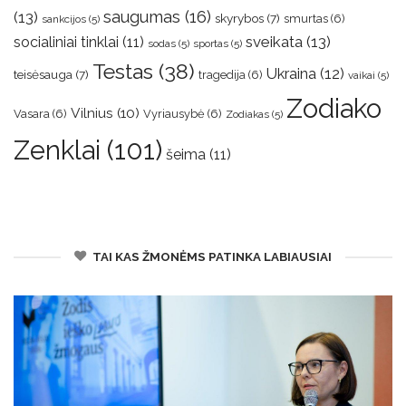
saugumas
(16)
(13)
skyrybos
(7)
smurtas
(6)
sankcijos
(5)
sveikata
(13)
socialiniai tinklai
(11)
sodas
(5)
sportas
(5)
Testas
(38)
Ukraina
(12)
teisėsauga
(7)
tragedija
(6)
vaikai
(5)
Zodiako
Vilnius
(10)
Vasara
(6)
Vyriausybė
(6)
Zodiakas
(5)
Zenklai
(101)
šeima
(11)
TAI KAS ŽMONĖMS PATINKA LABIAUSIAI