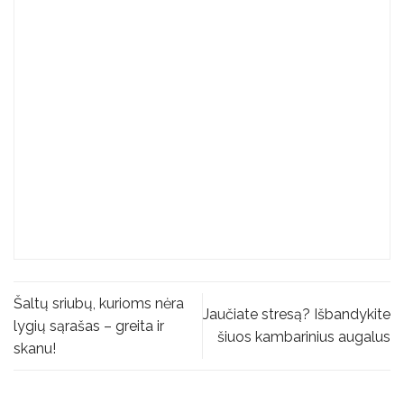
Šaltų sriubų, kurioms nėra
Jaučiate stresą? Išbandykite
lygių sąrašas – greita ir
šiuos kambarinius augalus
skanu!