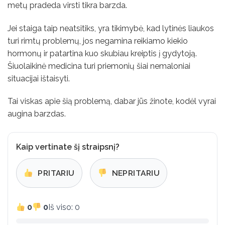
metų pradeda virsti tikra barzda.
Jei staiga taip neatsitiks, yra tikimybė, kad lytinės liaukos
turi rimtų problemų, jos negamina reikiamo kiekio
hormonų ir patartina kuo skubiau kreiptis į gydytoją.
Šiuolaikinė medicina turi priemonių šiai nemaloniai
situacijai ištaisyti.
Tai viskas apie šią problemą, dabar jūs žinote, kodėl vyrai
augina barzdas.
Kaip vertinate šį straipsnį?
PRITARIU
NEPRITARIU
0
0
Iš viso: 0