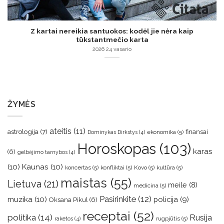
Z kartai nereikia santuokos: kodėl jie nėra kaip
tūkstantmečio karta
2026 24 vasario
ŽYMĖS
ateitis
(11)
astrologija
(7)
finansai
ekonomika
(5)
Dominykas Dirkstys
(4)
Horoskopas
(103)
karas
(6)
gelbėjimo tarnybos
(4)
(10)
Kaunas
(10)
koncertas
(5)
konfliktai
(5)
Kovo
(5)
kultūra
(5)
maistas
(55)
Lietuva
(21)
meile
(8)
medicina
(5)
muzika
(10)
Pasirinkite
(12)
policija
(9)
Oksana Pikul
(6)
receptai
(52)
politika
(14)
Rusija
rugpjūtis
(5)
raketos
(4)