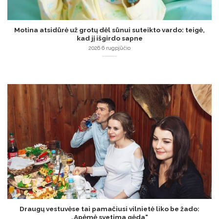
Motina atsidūrė už grotų dėl sūnui suteikto vardo: teigė,
kad jį išgirdo sapne
2026 6 rugpjūčio
Draugų vestuvėse tai pamačiusi vilnietė liko be žado:
„Apėmė svetima gėda“