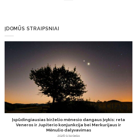
ĮDOMŪS STRAIPSNIAI
Įspūdingiausias birželio mėnesio dangaus įvykis: reta
Veneros ir Jupiterio konjunkcija bei Merkurijaus ir
Mėnulio dalyvavimas
2026 9 birželio