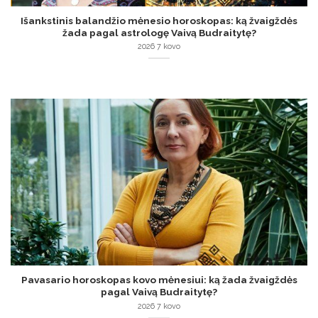
Išankstinis balandžio mėnesio horoskopas: ką žvaigždės
žada pagal astrologę Vaivą Budraitytę?
2026 7 kovo
Pavasario horoskopas kovo mėnesiui: ką žada žvaigždės
pagal Vaivą Budraitytę?
2026 7 kovo