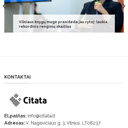
Panevėžio teismas išsiuntė dokumentus
policijai dėl Bartoševičiaus sulaikymo
KONTAKTAI
El.paštas:
info@citata.lt
Adresas:
V. Nagevičiaus g. 3, Vilnius, LT
08237