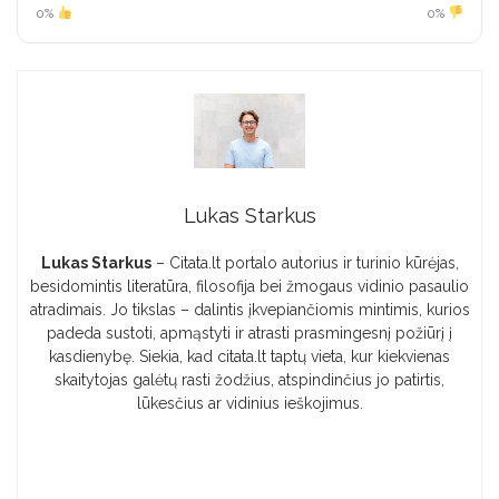
0%
0%
Lukas Starkus
Lukas Starkus
– Citata.lt portalo autorius ir turinio kūrėjas,
besidomintis literatūra, filosofija bei žmogaus vidinio pasaulio
atradimais. Jo tikslas – dalintis įkvepiančiomis mintimis, kurios
padeda sustoti, apmąstyti ir atrasti prasmingesnį požiūrį į
kasdienybę. Siekia, kad citata.lt taptų vieta, kur kiekvienas
skaitytojas galėtų rasti žodžius, atspindinčius jo patirtis,
lūkesčius ar vidinius ieškojimus.