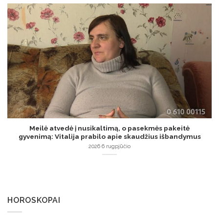
Meilė atvedė į nusikaltimą, o pasekmės pakeitė
gyvenimą: Vitalija prabilo apie skaudžius išbandymus
2026 6 rugpjūčio
HOROSKOPAI