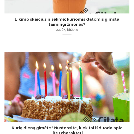
Likimo skaičius ir sėkmė: kuriomis datomis gimsta
laimingi žmonės?
2026 9 birželio
Kurią dieną gimėte? Nustebsite, kiek tai išduoda apie
jūsų charakterį