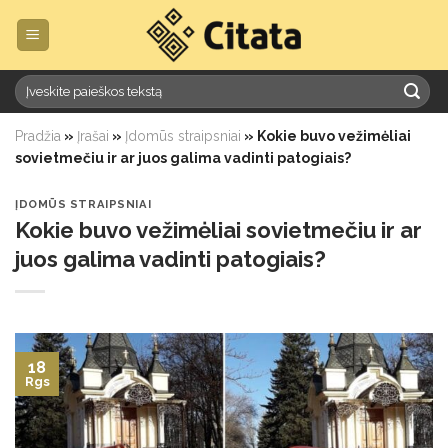
Skip
to
content
Pradžia
»
Įrašai
»
Įdomūs straipsniai
»
Kokie buvo vežimėliai
sovietmečiu ir ar juos galima vadinti patogiais?
ĮDOMŪS STRAIPSNIAI
Kokie buvo vežimėliai sovietmečiu ir ar
juos galima vadinti patogiais?
18
Rgs