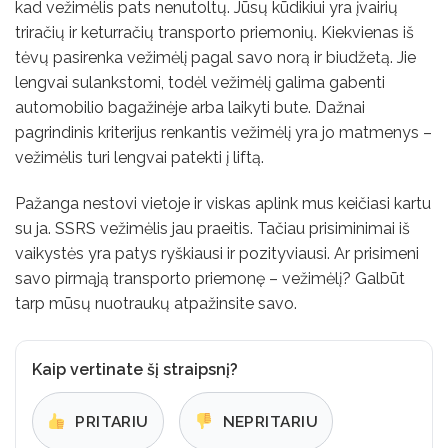
kad vežimėlis pats nenutoltų. Jūsų kūdikiui yra įvairių
triračių ir keturračių transporto priemonių. Kiekvienas iš
tėvų pasirenka vežimėlį pagal savo norą ir biudžetą. Jie
lengvai sulankstomi, todėl vežimėlį galima gabenti
automobilio bagažinėje arba laikyti bute. Dažnai
pagrindinis kriterijus renkantis vežimėlį yra jo matmenys –
vežimėlis turi lengvai patekti į liftą.
Pažanga nestovi vietoje ir viskas aplink mus keičiasi kartu
su ja. SSRS vežimėlis jau praeitis. Tačiau prisiminimai iš
vaikystės yra patys ryškiausi ir pozityviausi. Ar prisimeni
savo pirmąją transporto priemonę – vežimėlį? Galbūt
tarp mūsų nuotraukų atpažinsite savo.
Kaip vertinate šį straipsnį?
PRITARIU
NEPRITARIU