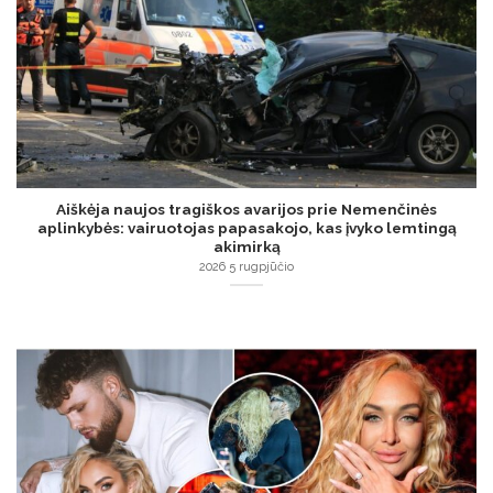
Aiškėja naujos tragiškos avarijos prie Nemenčinės
aplinkybės: vairuotojas papasakojo, kas įvyko lemtingą
akimirką
2026 5 rugpjūčio