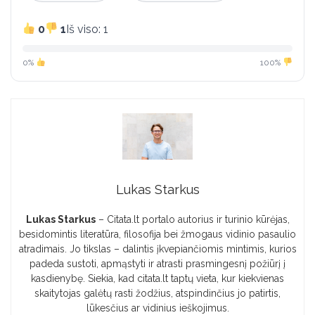
0
1
Iš viso: 1
0%
100%
Lukas Starkus
Lukas Starkus
– Citata.lt portalo autorius ir turinio kūrėjas,
besidomintis literatūra, filosofija bei žmogaus vidinio pasaulio
atradimais. Jo tikslas – dalintis įkvepiančiomis mintimis, kurios
padeda sustoti, apmąstyti ir atrasti prasmingesnį požiūrį į
kasdienybę. Siekia, kad citata.lt taptų vieta, kur kiekvienas
skaitytojas galėtų rasti žodžius, atspindinčius jo patirtis,
lūkesčius ar vidinius ieškojimus.