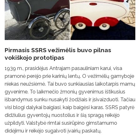
Pirmasis SSRS vežimėlis buvo pilnas
vokiškojo prototipas
1939 m., prasidėjus Antrajam pasauliniam karui, visa
pramonė perėjo prie karinių lentų. O vežimėlių gamyboje
niekas neužsiėmė. Tai buvo sunkiausias laikotarpis mamų
gyvenime. To laikmečio žmonių gyvenimus ištikusius
išbandymus sunku nusakyti žodžiais ir įsivaizduoti. Tačiau
visi blogi dalykai baigiasi, kaip baigėsi karas. SSRS patyrė
didžiulius gyventojų nuostolius ir šią spragą reikėjo
užpildyti. Valstybė rimtai susirūpino gimstamumo
didėjimu ir reikėjo sugalvoti įvairių paskatų.