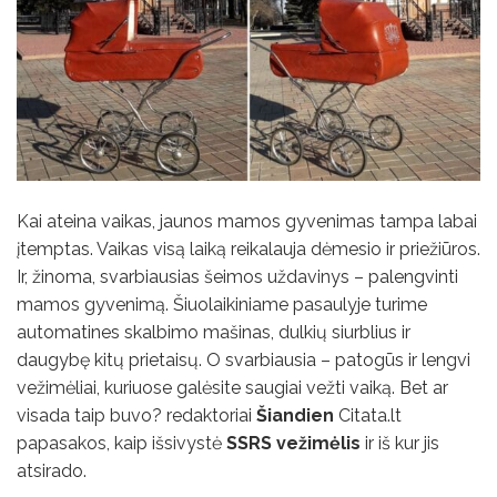
Kai ateina vaikas, jaunos mamos gyvenimas tampa labai
įtemptas. Vaikas visą laiką reikalauja dėmesio ir priežiūros.
Ir, žinoma, svarbiausias šeimos uždavinys – palengvinti
mamos gyvenimą. Šiuolaikiniame pasaulyje turime
automatines skalbimo mašinas, dulkių siurblius ir
daugybę kitų prietaisų. O svarbiausia – patogūs ir lengvi
vežimėliai, kuriuose galėsite saugiai vežti vaiką. Bet ar
visada taip buvo? redaktoriai
Šiandien
Citata.lt
papasakos, kaip išsivystė
SSRS vežimėlis
ir iš kur jis
atsirado.