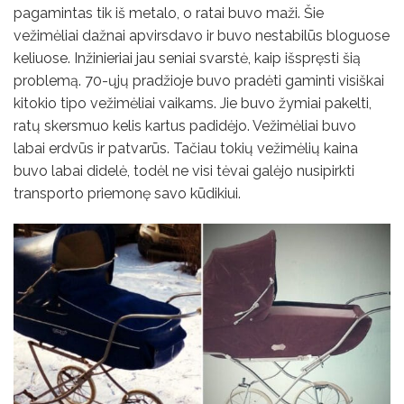
pagamintas tik iš metalo, o ratai buvo maži. Šie
vežimėliai dažnai apvirsdavo ir buvo nestabilūs bloguose
keliuose. Inžinieriai jau seniai svarstė, kaip išspręsti šią
problemą. 70-ųjų pradžioje buvo pradėti gaminti visiškai
kitokio tipo vežimėliai vaikams. Jie buvo žymiai pakelti,
ratų skersmuo kelis kartus padidėjo. Vežimėliai buvo
labai erdvūs ir patvarūs. Tačiau tokių vežimėlių kaina
buvo labai didelė, todėl ne visi tėvai galėjo nusipirkti
transporto priemonę savo kūdikiui.