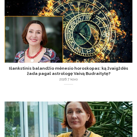
Išankstinis balandžio mėnesio horoskopas: ką žvaigždės
žada pagal astrologę Vaivą Budraitytę?
2026 7 kovo