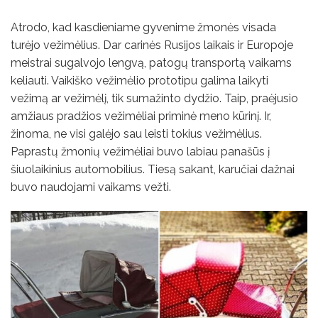
Atrodo, kad kasdieniame gyvenime žmonės visada
turėjo vežimėlius. Dar carinės Rusijos laikais ir Europoje
meistrai sugalvojo lengvą, patogų transportą vaikams
keliauti. Vaikiško vežimėlio prototipu galima laikyti
vežimą ar vežimėlį, tik sumažinto dydžio. Taip, praėjusio
amžiaus pradžios vežimėliai priminė meno kūrinį. Ir,
žinoma, ne visi galėjo sau leisti tokius vežimėlius.
Paprastų žmonių vežimėliai buvo labiau panašūs į
šiuolaikinius automobilius. Tiesą sakant, karučiai dažnai
buvo naudojami vaikams vežti.