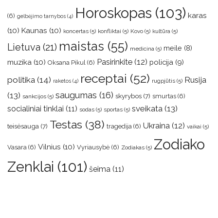
Horoskopas
(103)
karas
(6)
gelbėjimo tarnybos
(4)
(10)
Kaunas
(10)
koncertas
(5)
konfliktai
(5)
Kovo
(5)
kultūra
(5)
maistas
(55)
Lietuva
(21)
meile
(8)
medicina
(5)
muzika
(10)
Pasirinkite
(12)
policija
(9)
Oksana Pikul
(6)
receptai
(52)
politika
(14)
Rusija
rugpjūtis
(5)
raketos
(4)
saugumas
(16)
(13)
skyrybos
(7)
smurtas
(6)
sankcijos
(5)
sveikata
(13)
socialiniai tinklai
(11)
sodas
(5)
sportas
(5)
Testas
(38)
Ukraina
(12)
teisėsauga
(7)
tragedija
(6)
vaikai
(5)
Zodiako
Vilnius
(10)
Vasara
(6)
Vyriausybė
(6)
Zodiakas
(5)
Zenklai
(101)
šeima
(11)