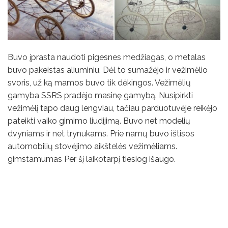
Buvo įprasta naudoti pigesnes medžiagas, o metalas
buvo pakeistas aliuminiu. Dėl to sumažėjo ir vežimėlio
svoris, už ką mamos buvo tik dėkingos. Vežimėlių
gamyba SSRS pradėjo masinę gamybą. Nusipirkti
vežimėlį tapo daug lengviau, tačiau parduotuvėje reikėjo
pateikti vaiko gimimo liudijimą. Buvo net modelių
dvyniams ir net trynukams. Prie namų buvo ištisos
automobilių stovėjimo aikštelės vežimėliams.
gimstamumas Per šį laikotarpį tiesiog išaugo.