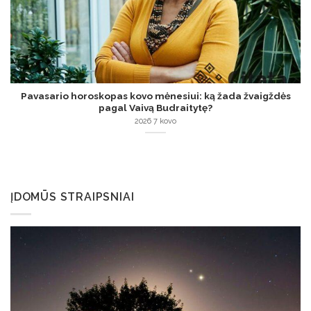
Pavasario horoskopas kovo mėnesiui: ką žada žvaigždės
pagal Vaivą Budraitytę?
2026 7 kovo
ĮDOMŪS STRAIPSNIAI