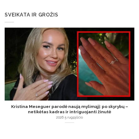
SVEIKATA IR GROŽIS
Kristina Meseguer parodė naują mylimąjį: po skyrybų –
netikėtas kadras ir intriguojanti žinutė
2026 5 rugpjūčio