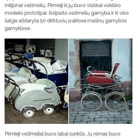
milijonai vežimėlių. Pirmieji iš jų buvo visiškai vokiško
modelio prototipai. Išsiplėtė vežimėlių gamyba ir iš viso
šalyje atidaryta 50 dirbtuvių įvairiose mašinų gamybos
gamyklose.
Pirmieji vežimėliai buvo labai sunkūs. Jų rėmas buvo