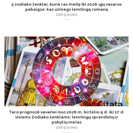
5 zodiako ženklai, kurie ras meilę iki 2026-ųjų vasaros
pabaigos: kas užmegs lemtingą romaną
2026 9 birželio
Taro prognozė savaitei nuo 2026 m. birželio 9 d. iki 17 d.
visiems Zodiako ženklams: lemtingų sprendimų ir
pokyčių metas
2026 9 birželio