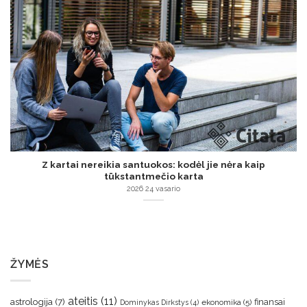
Z kartai nereikia santuokos: kodėl jie nėra kaip
tūkstantmečio karta
2026 24 vasario
ŽYMĖS
ateitis
(11)
astrologija
(7)
finansai
ekonomika
(5)
Dominykas Dirkstys
(4)