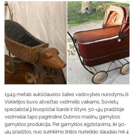
1949 metais aukščiausios šalies vadovybės nurodymu iš
Vokietijos buvo atvežtas vežimėlis vaikams. Sovietų
specialistai jį kruopščiai išardė ir ištyrė. 50-ųjų pradžioje
vežimėliai tapo pagrindine Dubnos mašinų gamybos
gamyklos produkcija. Per gamyklos egzistavimą, iki 90-
ųjų pradžios, nuo surinkimo linijos nuriedėjo daugiau nei 4