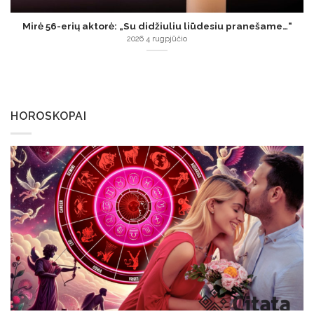
Mirė 56-erių aktorė: „Su didžiuliu liūdesiu pranešame…“
2026 4 rugpjūčio
HOROSKOPAI