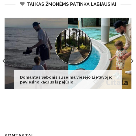
TAI KAS ŽMONĖMS PATINKA LABIAUSIAI
Tobula šventinė vakarienė – mėsytė su
kreminėmis bulvėmis
KONTAKTAI