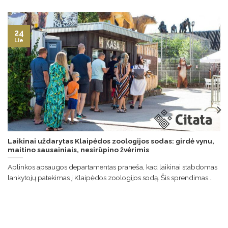
24
Lie
Laikinai uždarytas Klaipėdos zoologijos sodas: girdė vynu,
maitino sausainiais, nesirūpino žvėrimis
Aplinkos apsaugos departamentas praneša, kad laikinai stabdomas
lankytojų patekimas į Klaipėdos zoologijos sodą. Šis sprendimas...