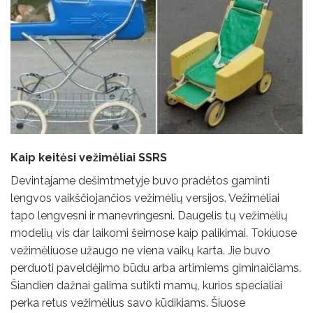
Kaip keitėsi vežimėliai SSRS
Devintajame dešimtmetyje buvo pradėtos gaminti
lengvos vaikščiojančios vežimėlių versijos. Vežimėliai
tapo lengvesni ir manevringesni. Daugelis tų vežimėlių
modelių vis dar laikomi šeimose kaip palikimai. Tokiuose
vežimėliuose užaugo ne viena vaikų karta. Jie buvo
perduoti paveldėjimo būdu arba artimiems giminaičiams.
Šiandien dažnai galima sutikti mamų, kurios specialiai
perka retus vežimėlius savo kūdikiams. Šiuose