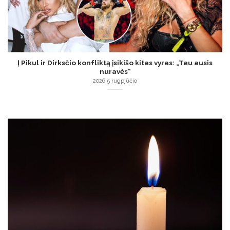
Į Pikul ir Dirksčio konfliktą įsikišo kitas vyras: „Tau ausis
nuravės“
2026 5 rugpjūčio