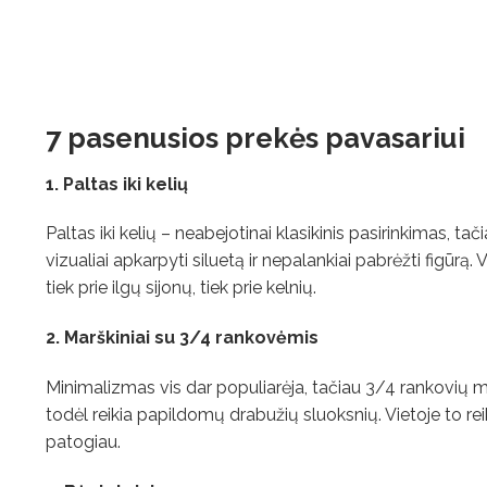
7 pasenusios prekės pavasariui
1. Paltas iki kelių
Paltas iki kelių – neabejotinai klasikinis pasirinkimas, tač
vizualiai apkarpyti siluetą ir nepalankiai pabrėžti figūrą. V
tiek prie ilgų sijonų, tiek prie kelnių.
2. Marškiniai su 3/4 rankovėmis
Minimalizmas vis dar populiarėja, tačiau 3/4 rankovių mar
todėl reikia papildomų drabužių sluoksnių. Vietoje to reik
patogiau.