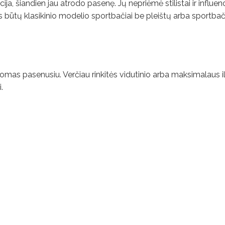
ja, šiandien jau atrodo pasenę. Jų nepriėmė stilistai ir influenc
as būtų klasikinio modelio sportbačiai be pleištų arba sportbači
ikomas pasenusiu. Verčiau rinkitės vidutinio arba maksimalaus i
.