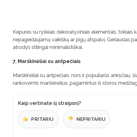
Kepurės su ryškiais dekoratyviniais elementais, tokiais kai
nepageidaujamą vaikišką ar pigų atspalvį. Geriausias pa
atrodys stilingai minimalistiškai.
7. Marškinėliai su antpečiais
Marškinėliai su antpečiais, nors ir populiarūs anksčiau, š
rankovėmis marškinėlius, pagamintus iš storos medžiagos,
Kaip vertinate šį straipsnį?
PRITARIU
NEPRITARIU