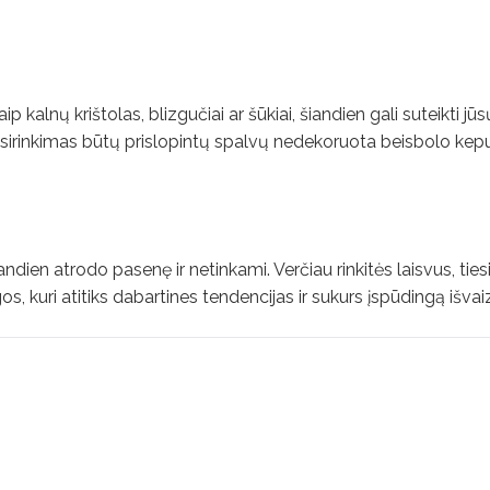
p kalnų krištolas, blizgučiai ar šūkiai, šiandien gali suteikti jū
sirinkimas būtų prislopintų spalvų nedekoruota beisbolo kepur
iandien atrodo pasenę ir netinkami. Verčiau rinkitės laisvus, tie
 kuri atitiks dabartines tendencijas ir sukurs įspūdingą išvai