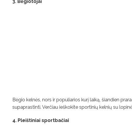
3. Bėgiotojai
Bėgio kelnės, nors ir populiarios kurį laiką, šiandien prar
supaprastinti. Verčiau ieškokite sportinių kelnių su lopi
4. Pleištiniai sportbačiai