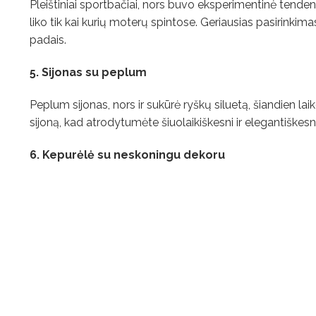
Pleištiniai sportbačiai, nors buvo eksperimentinė tendenci
liko tik kai kurių moterų spintose. Geriausias pasirinkim
padais.
5. Sijonas su peplum
Peplum sijonas, nors ir sukūrė ryškų siluetą, šiandien la
sijoną, kad atrodytumėte šiuolaikiškesni ir elegantiškesni
6. Kepurėlė su neskoningu dekoru