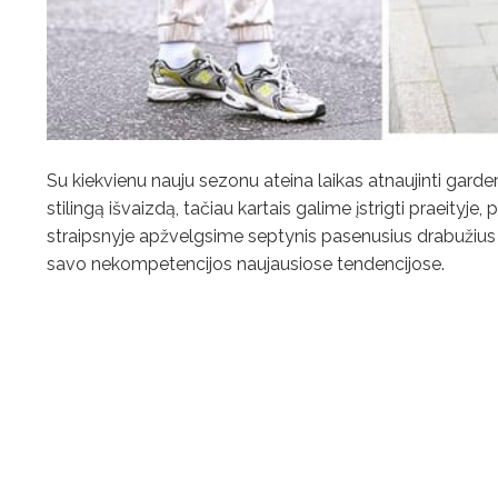
Su kiekvienu nauju sezonu ateina laikas atnaujinti gardero
stilingą išvaizdą, tačiau kartais galime įstrigti praeity
straipsnyje apžvelgsime septynis pasenusius drabužius i
savo nekompetencijos naujausiose tendencijose.