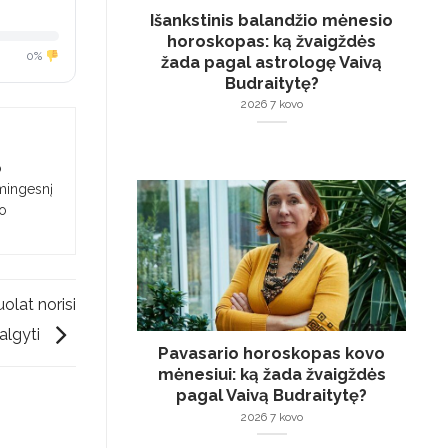
Išankstinis balandžio mėnesio
horoskopas: ką žvaigždės
0%
žada pagal astrologę Vaivą
Budraitytę?
2026 7 kovo
o
smingesnį
jo
uolat norisi
algyti
Pavasario horoskopas kovo
mėnesiui: ką žada žvaigždės
pagal Vaivą Budraitytę?
2026 7 kovo