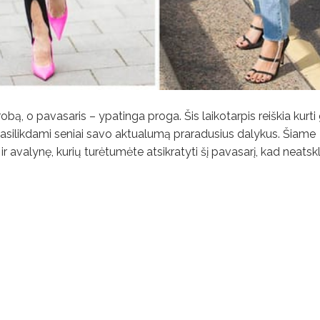
bą, o pavasaris – ypatinga proga. Šis laikotarpis reiškia kurti 
je, pasilikdami seniai savo aktualumą praradusius dalykus. Šiame
r avalynę, kurių turėtumėte atsikratyti šį pavasarį, kad neats