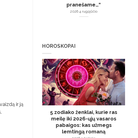
pranešame…“
2026 4 rugpjūčio
HOROSKOPAI
vaizdą ir ją
.
5 zodiako ženklai, kurie ras
meilę iki 2026-ųjų vasaros
pabaigos: kas užmegs
lemtingą romaną