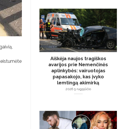
gaivią,
Aiškėja naujos tragiškos
kleistumėte
avarijos prie Nemenčinės
aplinkybės: vairuotojas
papasakojo, kas įvyko
lemtingą akimirką
2026 5 rugpjūčio