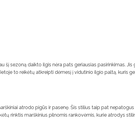
iau šį sezoną daikto ilgis nėra pats geriausias pasirinkimas. Jis 
ietoje to reikėtų atkreipti dėmesį į vidutinio ilgio paltą, kuris g
škiniai atrodo pigūs ir pasenę. Šis stilius taip pat nepatogus 
ėtų rinktis marškinius pilnomis rankovėmis, kurie atrodys stilin