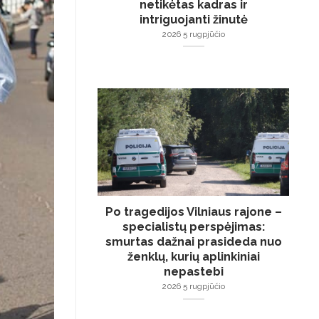
netikėtas kadras ir
intriguojanti žinutė
2026 5 rugpjūčio
Po tragedijos Vilniaus rajone –
specialistų perspėjimas:
smurtas dažnai prasideda nuo
ženklų, kurių aplinkiniai
nepastebi
2026 5 rugpjūčio