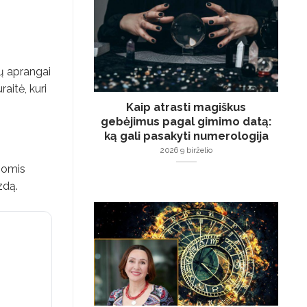
sų aprangai
aitė, kuri
Kaip atrasti magiškus
gebėjimus pagal gimimo datą:
ką gali pasakyti numerologija
2026 9 birželio
siomis
zdą.