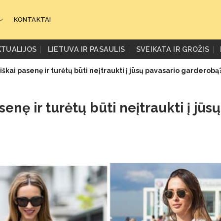
KONTAKTAI
KTUALIJOS
LIETUVA IR PASAULIS
SVEIKATA IR GROŽIS
iškai pasenę ir turėtų būti neįtraukti į jūsų pavasario garderobą
senę ir turėtų būti neįtraukti į jūsų