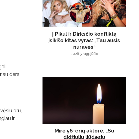
Į Pikul ir Dirksčio konfliktą
įsikišo kitas vyras: „Tau ausis
nuravės“
2026 5 rugpjūčio
gali
eriau dera
vėsiu oru,
giau ir
Mirė 56-erių aktorė: „Su
didžiuliu liūdesiu