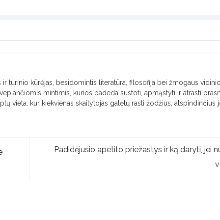
 ir turinio kūrėjas, besidomintis literatūra, filosofija bei žmogaus vidini
 įkvepiančiomis mintimis, kurios padeda sustoti, apmąstyti ir atrasti pra
taptų vieta, kur kiekvienas skaitytojas galėtų rasti žodžius, atspindinčius 
Padidėjusio apetito priežastys ir ką daryti, jei n
e
v