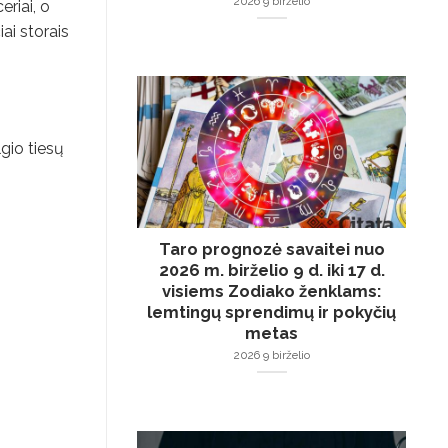
2026 9 birželio
eriai, o
ai storais
lgio tiesų
Taro prognozė savaitei nuo
2026 m. birželio 9 d. iki 17 d.
visiems Zodiako ženklams:
lemtingų sprendimų ir pokyčių
metas
2026 9 birželio