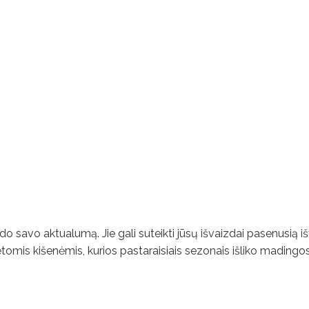
ado savo aktualumą. Jie gali suteikti jūsų išvaizdai pasenusią iš
nėtomis kišenėmis, kurios pastaraisiais sezonais išliko madingos