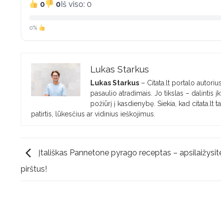
0
0
Iš viso: 0
0%
Lukas Starkus
Lukas Starkus
– Citata.lt portalo autorius
pasaulio atradimais. Jo tikslas – dalintis
požiūrį į kasdienybę. Siekia, kad citata.lt 
patirtis, lūkesčius ar vidinius ieškojimus.
Įtališkas Pannetone pyrago receptas – apsilaižysit
pirštus!