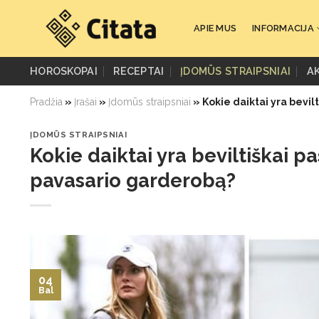
Skip
to
APIE MUS
INFORMACIJA
content
HOROSKOPAI
RECEPTAI
ĮDOMŪS STRAIPSNIAI
A
Pradžia
»
Įrašai
»
Įdomūs straipsniai
»
Kokie daiktai yra bevilt
ĮDOMŪS STRAIPSNIAI
Kokie daiktai yra beviltiškai pa
pavasario garderobą?
04
Bal