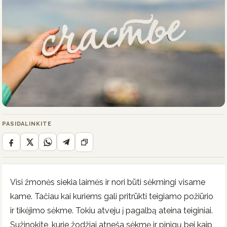
PASIDALINKITE
Visi žmonės siekia laimės ir nori būti sėkmingi visame
kame. Tačiau kai kuriems gali pritrūkti teigiamo požiūrio
ir tikėjimo sėkme. Tokiu atveju į pagalbą ateina teiginiai.
Sužinokite, kurie žodžiai atneša sėkmę ir pinigų bei kaip