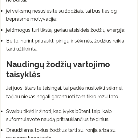
jei veiksmų nesusiesite su žodžiais, tai bus tiesiog
beprasmė motyvacija;
jei žmogus turi tikslą, geriau atsiskleis žodžių energija;
Be to, norint pritraukti pinigų ir sėkmės, žodžius reikia
tarti užtikrintai.
Naudingų žodžių vartojimo
taisyklės
Jei juos ištarsite teisingai, tai padės nusiteikti sėkmei,
tačiau niekas negali garantuoti tam tikro rezultato.
Svarbu tikėti ir žinoti, kad įvyks būtent taip, kaip
suformulavote naudą pritraukiančius teiginius.
Draudžiama tokius žodžius tarti su ironija arba su