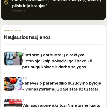
6
pilsis ir jo kraujas“
6 balandžio
NAUJAUSIA
Naujausios naujienos
15:23
Platformų darbuotojų direktyva
Lietuvoje: kaip pokyčiai gali paveikti
paslaugų kainas ir darbo sąlygas
15:23
Panevėžio paramediko nužudymo byloje
– vienas įtariamųjų paleistas už užstatą
15:22
Vilniaus rajone iškritusi 3 metų mergaitė