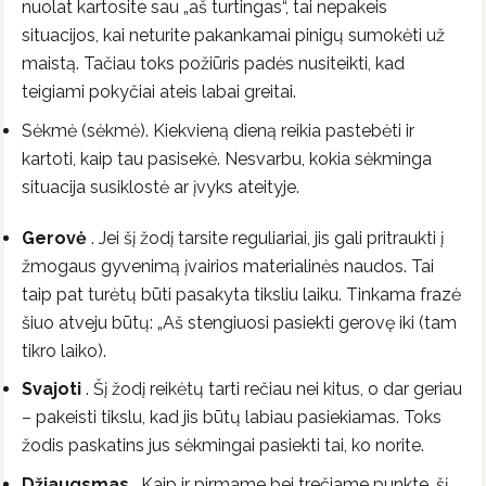
nuolat kartosite sau „aš turtingas“, tai nepakeis
situacijos, kai neturite pakankamai pinigų sumokėti už
maistą. Tačiau toks požiūris padės nusiteikti, kad
teigiami pokyčiai ateis labai greitai.
Sėkmė (sėkmė). Kiekvieną dieną reikia pastebėti ir
kartoti, kaip tau pasisekė. Nesvarbu, kokia sėkminga
situacija susiklostė ar įvyks ateityje.
Gerovė
. Jei šį žodį tarsite reguliariai, jis gali pritraukti į
žmogaus gyvenimą įvairios materialinės naudos. Tai
taip pat turėtų būti pasakyta tiksliu laiku. Tinkama frazė
šiuo atveju būtų: „Aš stengiuosi pasiekti gerovę iki (tam
tikro laiko).
Svajoti
. Šį žodį reikėtų tarti rečiau nei kitus, o dar geriau
– pakeisti tikslu, kad jis būtų labiau pasiekiamas. Toks
žodis paskatins jus sėkmingai pasiekti tai, ko norite.
Džiaugsmas
. Kaip ir pirmame bei trečiame punkte, šį