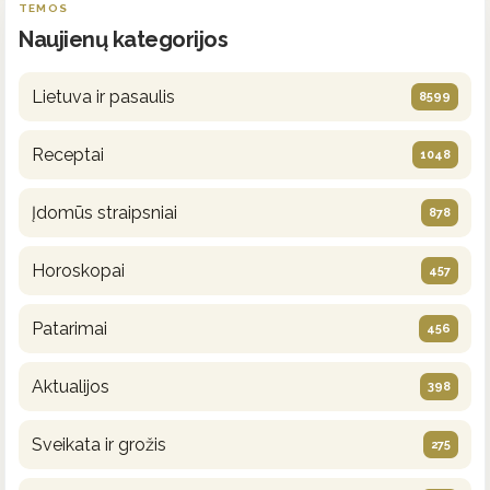
TEMOS
Naujienų kategorijos
Lietuva ir pasaulis
8599
Receptai
1048
Įdomūs straipsniai
878
Horoskopai
457
Patarimai
456
Aktualijos
398
Sveikata ir grožis
275