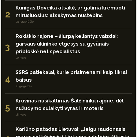
Kunigas Doveika atsakė, ar galima kremuoti
2
mirusiuosius: atsakymas nustebins
29 rugpjūčio
Rokiškio rajone – šiurpą keliantys vaizdai:
garsaus ūkininko elgesys su gyvūnais
3
pribloškė net specialistus
20 kovo
SSRS patiekalai, kurie prisimenami kaip tikrai
4
baisūs
18 gegužės
Kruvinas nusikaltimas Šalčininkų rajone: dėl
5
nužudymo sulaikyti vyras ir moteris
28 kovo
Kariūno pažadas Lietuvai: „Jeigu raudonasis
maras vėl kėsinsis į Lietuvos valstybę, šį kartą