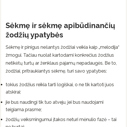
Sėkmę ir sėkmę apibūdinančių
žodžių ypatybės
Sėkmę ir pinigus nešantys žodžiai veikia kaip „melodija“
žmogui. Tačiau nuolat kartodami konkrečius žodžius
netikėtų turtų ar ženklaus pajamų nepadaugės. Be to,
žodžiai, pritraukiantys sėkmę, turi savo ypatybes:
tokius žodžius reikia tarti logiškai, o ne tik kartoti juos
atskirai;
jie bus naudingi tik tuo atveju, jei bus naudojami
teigiama prasme;
žodžių veiksmingumui įtakos neturi mėnulio fazė – tai
ne burtai;