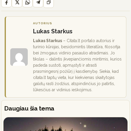
AUTORIUS
Lukas Starkus
Lukas Starkus
– Citata.lt portalo autorius ir
turinio kūrėjas, besidomintis literatūra, filosofija
bei žmogaus vidinio pasaulio atradimais. Jo
tikslas – dalintis įkvepiančiomis mintimis, kurios
padeda sustoti, apmąstyti ir atrasti
prasmingesnį požiūrį į kasdienybę. Siekia, kad
citata.lt taptų vieta, kur kiekvienas skaitytojas
galėtų rasti žodžius, atspindinčius jo patirtis,
lūkesčius ar vidinius ieškojimus.
Daugiau šia tema