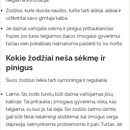
neigiama konotacija.
Žodžius, kurie duoda naudos, turite tarti aiškiai, aiškiai ir
užtikrintai savo gimtąja kalba.
Jei dažnai vartojate sėkmę ir pinigus pritraukiančias
frazes, jos turės teigiamos įtakos žmogaus gyvenimui,
tačiau vien pokalbiais neįmanoma pasiekti to, ko norite.
Kokie žodžiai neša sėkmę ir
pinigus
Šiuos žodžius reikia tarti sąmoningai ir reguliariai.
Laimė. Šis žodis turėtų būti dažnai vartojamas jūsų
kalboje. Tai pritraukia į žmogaus gyvenimą viską, kas
teigiama, su kuo jis tai sieja. Šio žodžio tarimo išimtis
gali būti tikrai nelaimingi atsitikimai, kai žmogus serga
depresija, šeimyninėmis problemomis ir pan. Turtas. Jei