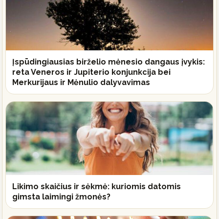
Įspūdingiausias birželio mėnesio dangaus įvykis:
reta Veneros ir Jupiterio konjunkcija bei
Merkurijaus ir Mėnulio dalyvavimas
Likimo skaičius ir sėkmė: kuriomis datomis
gimsta laimingi žmonės?