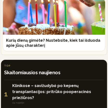
Kurią dieną gimėte? Nustebsite, kiek tai išduoda
apie jūsų charakterį
TOP
Skaitomiausios naujienos
Klinikose – savižudybė po kepenų
transplantacijos: pritrūko pooperacinės
1
priežiūros?
24 rugsėjo