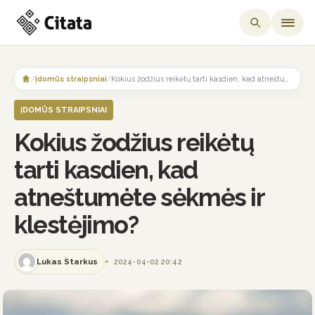
Skip
to
/
Įdomūs straipsniai
/
Kokius žodžius reikėtų tarti kasdien, kad atneštumėte sėkmės ir klestėjimo?
content
ĮDOMŪS STRAIPSNIAI
Kokius žodžius reikėtų
tarti kasdien, kad
atneštumėte sėkmės ir
klestėjimo?
Lukas Starkus
2024-04-02 20:42