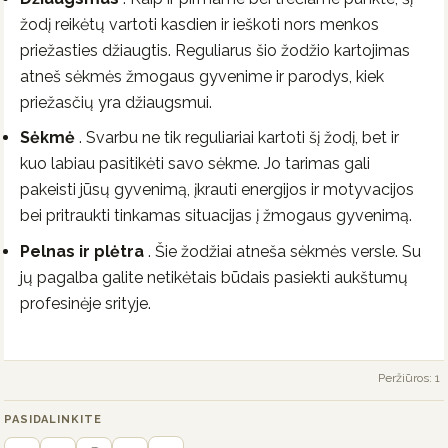
žodį reikėtų vartoti kasdien ir ieškoti nors menkos
priežasties džiaugtis. Reguliarus šio žodžio kartojimas
atneš sėkmės žmogaus gyvenime ir parodys, kiek
priežasčių yra džiaugsmui.
Sėkmė
. Svarbu ne tik reguliariai kartoti šį žodį, bet ir
kuo labiau pasitikėti savo sėkme. Jo tarimas gali
pakeisti jūsų gyvenimą, įkrauti energijos ir motyvacijos
bei pritraukti tinkamas situacijas į žmogaus gyvenimą.
Pelnas ir plėtra
. Šie žodžiai atneša sėkmės versle. Su
jų pagalba galite netikėtais būdais pasiekti aukštumų
profesinėje srityje.
Peržiūros: 1
PASIDALINKITE