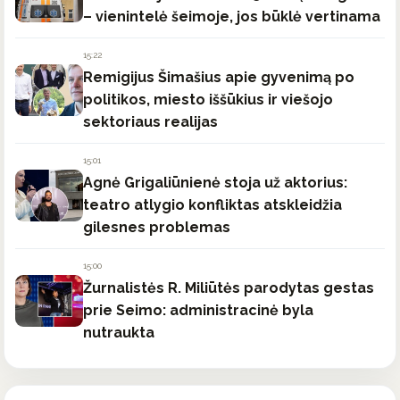
– vienintelė šeimoje, jos būklė vertinama
15:22
Remigijus Šimašius apie gyvenimą po
politikos, miesto iššūkius ir viešojo
sektoriaus realijas
15:01
Agnė Grigaliūnienė stoja už aktorius:
teatro atlygio konfliktas atskleidžia
gilesnes problemas
15:00
Žurnalistės R. Miliūtės parodytas gestas
prie Seimo: administracinė byla
nutraukta