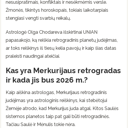
nesusipratimais, konfliktais ir nesėkmėmis versle.
Žmonės, tikintys horoskopais, tokiais laikotarpiais
stengiasi vengti svarbių reikalų.
Astrologė Olga Chodareva išskirtinai UNIAN
papasakojo, ką reiškia retrogradinis planetų judėjimas,
ar toks reiškinys iš tiesų kelia pavojų ir kaip šias datas
praleisti naudingai ateičiai.
Kas yra Merkurijaus retrogradas
ir kada jis bus 2026 m.?
Kaip aiškina astrologas, Merkurijaus retrogradinis
judėjimas yra astrologinis reiškinys, kai stebėtojui
Žemėje atrodo, kad Merkurijus juda atgal. Kitos Saulės
sistemos planetos taip pat gali būti retrogradinės.
Tačiau Saulė ir Mėnulis tokie nėra.