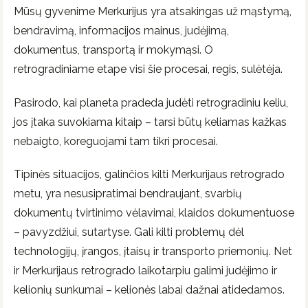
Mūsų gyvenime Merkurijus yra atsakingas už mąstymą,
bendravimą, informacijos mainus, judėjimą,
dokumentus, transportą ir mokymąsi. O
retrogradiniame etape visi šie procesai, regis, sulėtėja.
Pasirodo, kai planeta pradeda judėti retrogradiniu keliu,
jos įtaka suvokiama kitaip – ​​tarsi būtų keliamas kažkas
nebaigto, koreguojami tam tikri procesai.
Tipinės situacijos, galinčios kilti Merkurijaus retrogrado
metu, yra nesusipratimai bendraujant, svarbių
dokumentų tvirtinimo vėlavimai, klaidos dokumentuose
– pavyzdžiui, sutartyse. Gali kilti problemų dėl
technologijų, įrangos, įtaisų ir transporto priemonių. Net
ir Merkurijaus retrogrado laikotarpiu galimi judėjimo ir
kelionių sunkumai – kelionės labai dažnai atidedamos.