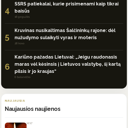
SSRS patiekalai, kurie prisimenami kaip tikrai
4
baisūs
18 gegužės
Kruvinas nusikaltimas Šalčininkų rajone: dėl
5
nužudymo sulaikyti vyras ir moteris
28 kovo
Kariūno pažadas Lietuvai: „Jeigu raudonasis
maras vėl kėsinsis į Lietuvos valstybę, šį kartą
6
pilsis ir jo kraujas“
6 balandžio
NAUJAUSIA
Naujausios naujienos
12:17