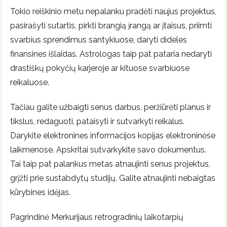
Tokio reiškinio metu nepalanku pradėti naujus projektus,
pasirašyti sutartis, pirkti brangią įrangą ar įtaisus, priimti
svarbius sprendimus santykiuose, daryti dideles
finansines išlaidas. Astrologas taip pat pataria nedaryti
drastiškų pokyčių karjeroje ar kituose svarbiuose
reikaluose.
Tačiau galite užbaigti senus darbus, peržiūrėti planus ir
tikslus, redaguoti, pataisyti ir sutvarkyti reikalus.
Darykite elektronines informacijos kopijas elektroninėse
laikmenose. Apskritai sutvarkykite savo dokumentus.
Tai taip pat palankus metas atnaujinti senus projektus,
grįžti prie sustabdytų studijų. Galite atnaujinti nebaigtas
kūrybines idėjas.
Pagrindinė Merkurijaus retrogradinių laikotarpių