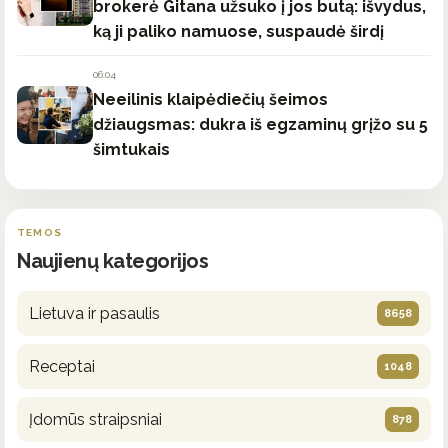
brokerė Gitana užsuko į jos butą: išvydus,
ką ji paliko namuose, suspaudė širdį
06:04
Neeilinis klaipėdiečių šeimos
džiaugsmas: dukra iš egzaminų grįžo su 5
šimtukais
TEMOS
Naujienų kategorijos
Lietuva ir pasaulis
8658
Receptai
1048
Įdomūs straipsniai
878