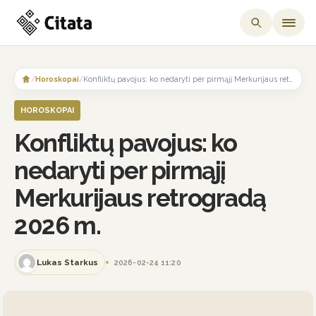
Skip
to
/
Horoskopai
/
Konfliktų pavojus: ko nedaryti per pirmąjį Merkurijaus retrogradą 2026 m.
content
HOROSKOPAI
Konfliktų pavojus: ko
nedaryti per pirmąjį
Merkurijaus retrogradą
2026 m.
Lukas Starkus
2026-02-24 11:20