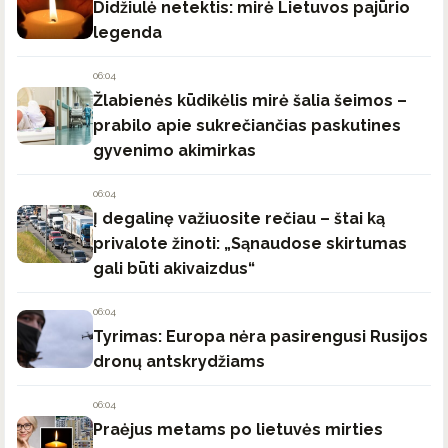
Didžiulė netektis: mirė Lietuvos pajūrio
legenda
06:04
Žlabienės kūdikėlis mirė šalia šeimos –
prabilo apie sukrečiančias paskutines
gyvenimo akimirkas
06:04
Į degalinę važiuosite rečiau – štai ką
privalote žinoti: „Sąnaudose skirtumas
gali būti akivaizdus“
06:04
Tyrimas: Europa nėra pasirengusi Rusijos
dronų antskrydžiams
06:04
Praėjus metams po lietuvės mirties