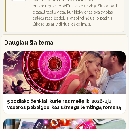
padeda sustoti, apmąstyti ir atrasti
prasmingesnį požiūrį į kasdienybę. Siekia, kad
citata.lt taptų vieta, kur kiekvienas skaitytojas
galėtų rasti žodžius, atspindinčius jo patirtis,
lūkesčius ar vidinius ieškojimus.
Daugiau šia tema
5 zodiako ženklai, kurie ras meilę iki 2026-ųjų
vasaros pabaigos: kas užmegs lemtingą romaną