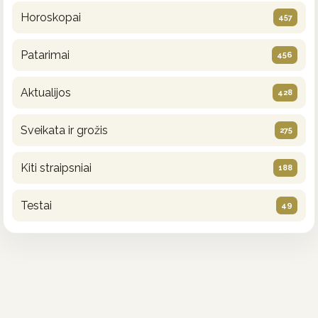
Horoskopai
457
Patarimai
456
Aktualijos
428
Sveikata ir grožis
275
Kiti straipsniai
188
Testai
49