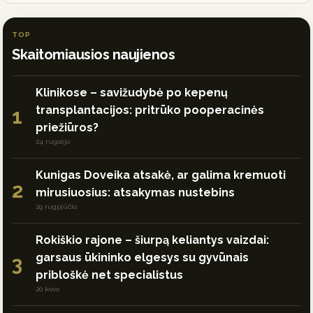
TOP
Skaitomiausios naujienos
Klinikose – savižudybė po kepenų
transplantacijos: pritrūko pooperacinės
1
priežiūros?
24 rugsėjo
Kunigas Doveika atsakė, ar galima kremuoti
2
mirusiuosius: atsakymas nustebins
29 rugpjūčio
Rokiškio rajone – šiurpą keliantys vaizdai:
garsaus ūkininko elgesys su gyvūnais
3
pribloškė net specialistus
20 kovo