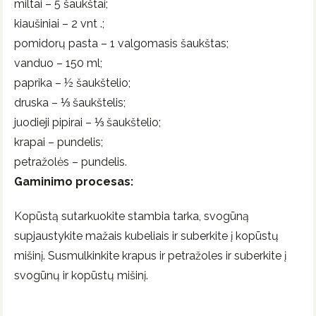
miltai – 5 šaukštai;
kiaušiniai – 2 vnt .;
pomidorų pasta – 1 valgomasis šaukštas;
vanduo – 150 ml;
paprika – ½ šaukštelio;
druska – ⅓ šaukštelis;
juodieji pipirai – ⅓ šaukštelio;
krapai – pundelis;
petražolės – pundelis.
Gaminimo procesas:
Kopūstą sutarkuokite stambia tarka, svogūną
supjaustykite mažais kubeliais ir suberkite į kopūstų
mišinį. Susmulkinkite krapus ir petražoles ir suberkite į
svogūnų ir kopūstų mišinį.