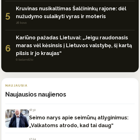
Kruvinas nusikaltimas Šalčininkų rajone: dėl
5
nužudymo sulaikyti vyras ir moteris
28 kovo
Kariūno pažadas Lietuvai: „Jeigu raudonasis
maras vėl kėsinsis į Lietuvos valstybę, šį kartą
6
pilsis ir jo kraujas“
6 balandžio
NAUJAUSIA
Naujausios naujienos
18:30
Seimo narys apie seimūnų atlyginimus:
„Valkatoms atrodo, kad tai daug“
17:24