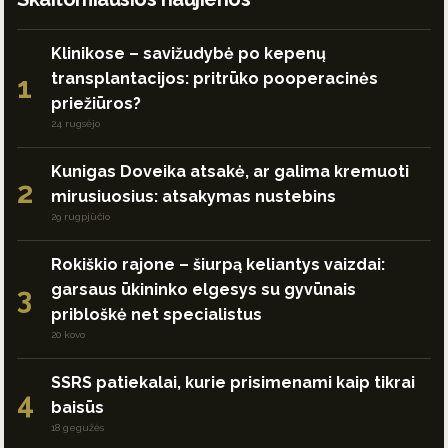
Klinikose – savižudybė po kepenų
transplantacijos: pritrūko pooperacinės
1
priežiūros?
24 rugsėjo
Kunigas Doveika atsakė, ar galima kremuoti
2
mirusiuosius: atsakymas nustebins
29 rugpjūčio
Rokiškio rajone – šiurpą keliantys vaizdai:
garsaus ūkininko elgesys su gyvūnais
3
pribloškė net specialistus
20 kovo
SSRS patiekalai, kurie prisimenami kaip tikrai
4
baisūs
18 gegužės