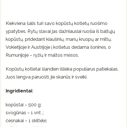
Kiekviena šalis turi savo kopūstų kotletų ruošimo
ypatybes. Rytų slavai jas dažniausiai ruošia iš baltųjų
kopūstų, pridedant kiaušinių, manų kruopų ar miltų.
Vokietijoje ir Austrijoje į kotletus dedama šoninės, o
Rumunijoje – ryžių ir maltos mėsos.
Kopūstų kotletai šiandien išlieka populiarus patiekalas.
Juos lengva paruošti, jie skanūs ir sveiki.
Ingridientai:
kopūstai – 500 g;
svogūnas – 1 vnt .;
česnakai – 1 skiltelė;