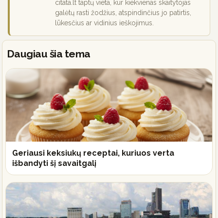
citata.lt taptų vieta, kur kiekvienas skaitytojas
galėtų rasti žodžius, atspindinčius jo patirtis,
lūkesčius ar vidinius ieškojimus.
Daugiau šia tema
Geriausi keksiukų receptai, kuriuos verta
išbandyti šį savaitgalį