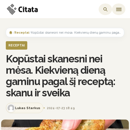
Skip
to
/
Receptai
/
Kopūstai skanesni nei mėsa. Kiekvieną dieną gaminu pagal šį receptą: skanu ir sveika
content
RECEPTAI
Kopūstai skanesni nei
mėsa. Kiekvieną dieną
gaminu pagal šį receptą:
skanu ir sveika
Lukas Starkus
2024-07-23 18:49