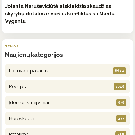
Jolanta Naruševičiūtė atskleidžia skaudžias
skyrybų detales ir viešus konfliktus su Mantu
Vygantu
TEMOS
Naujienų kategorijos
Lietuva ir pasaulis
8644
Receptai
1048
Įdomūs straipsniai
878
Horoskopai
457
Patarimai
456