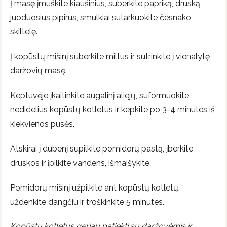
Į masę įmuškite kiaušinius, suberkite papriką, druską,
juoduosius pipirus, smulkiai sutarkuokite česnako
skiltelę.
Į kopūstų mišinį suberkite miltus ir sutrinkite į vienalytę
daržovių masę.
Keptuvėje įkaitinkite augalinį aliejų, suformuokite
nedidelius kopūstų kotletus ir kepkite po 3-4 minutes iš
kiekvienos pusės.
Atskirai į dubenį supilkite pomidorų pastą, įberkite
druskos ir įpilkite vandens, išmaišykite.
Pomidorų mišinį užpilkite ant kopūstų kotletų,
uždenkite dangčiu ir troškinkite 5 minutes.
Kopūstų kotletus geriau patiekti su daržovėmis ir