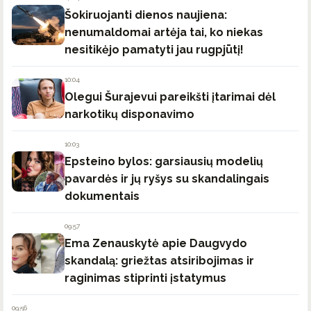
Šokiruojanti dienos naujiena:
nenumaldomai artėja tai, ko niekas
nesitikėjo pamatyti jau rugpjūtį!
10:04
Olegui Šurajevui pareikšti įtarimai dėl
narkotikų disponavimo
10:03
Epsteino bylos: garsiausių modelių
pavardės ir jų ryšys su skandalingais
dokumentais
09:57
Ema Zenauskytė apie Daugvydo
skandalą: griežtas atsiribojimas ir
raginimas stiprinti įstatymus
09:56