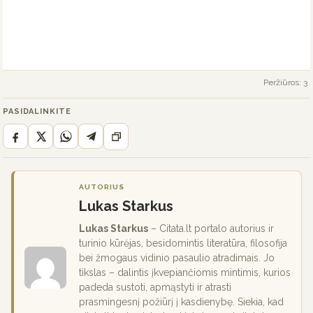
Peržiūros: 3
PASIDALINKITE
AUTORIUS
Lukas Starkus
Lukas Starkus
– Citata.lt portalo autorius ir
turinio kūrėjas, besidomintis literatūra, filosofija
bei žmogaus vidinio pasaulio atradimais. Jo
tikslas – dalintis įkvepiančiomis mintimis, kurios
padeda sustoti, apmąstyti ir atrasti
prasmingesnį požiūrį į kasdienybę. Siekia, kad