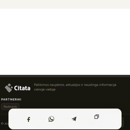
Patikimos naujienos, aktualijos ir naudinga informacija
vienoje vietoje.
PARTNERIAI
Partneris
Į VIRŠŲ ↑
© 2026 Išskirtinės naujienos ir straipsniai. Visos teisės saugomos.