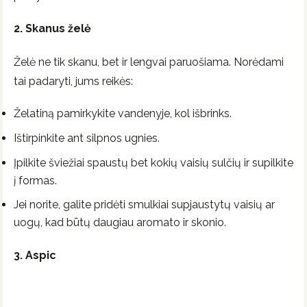
2. Skanus želė
Želė ne tik skanu, bet ir lengvai paruošiama. Norėdami
tai padaryti, jums reikės:
Želatiną pamirkykite vandenyje, kol išbrinks.
Ištirpinkite ant silpnos ugnies.
Įpilkite šviežiai spaustų bet kokių vaisių sulčių ir supilkite
į formas.
Jei norite, galite pridėti smulkiai supjaustytų vaisių ar
uogų, kad būtų daugiau aromato ir skonio.
3. Aspic