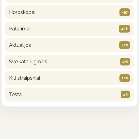
Horoskopai
457
Patarimai
456
Aktualijos
428
Sveikata ir grožis
275
Kiti straipsniai
188
Testai
49