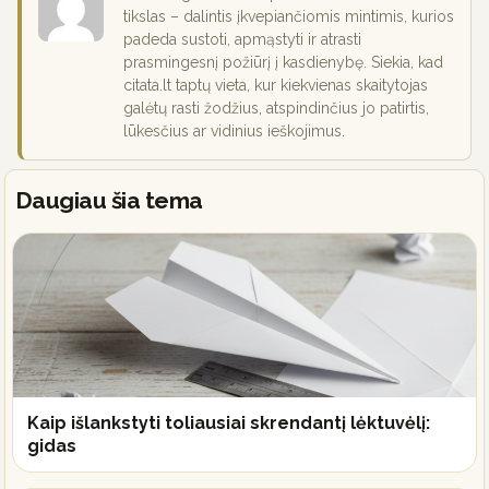
tikslas – dalintis įkvepiančiomis mintimis, kurios
padeda sustoti, apmąstyti ir atrasti
prasmingesnį požiūrį į kasdienybę. Siekia, kad
citata.lt taptų vieta, kur kiekvienas skaitytojas
galėtų rasti žodžius, atspindinčius jo patirtis,
lūkesčius ar vidinius ieškojimus.
Daugiau šia tema
Kaip išlankstyti toliausiai skrendantį lėktuvėlį:
gidas