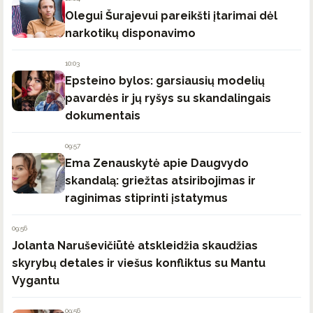
Olegui Šurajevui pareikšti įtarimai dėl
narkotikų disponavimo
10:03
Epsteino bylos: garsiausių modelių
pavardės ir jų ryšys su skandalingais
dokumentais
09:57
Ema Zenauskytė apie Daugvydo
skandalą: griežtas atsiribojimas ir
raginimas stiprinti įstatymus
09:56
Jolanta Naruševičiūtė atskleidžia skaudžias
skyrybų detales ir viešus konfliktus su Mantu
Vygantu
09:56