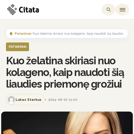
Skip
to
/
Patarimai
/
Kuo želatina skiriasi nuo kolageno, kaip naudoti šią liaudies priemonę grožiui
content
PATARIMAI
Kuo želatina skiriasi nuo
kolageno, kaip naudoti šią
liaudies priemonę grožiui
Lukas Starkus
2024-06-07 11:00