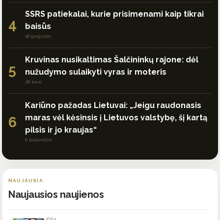
SSRS patiekalai, kurie prisimenami kaip tikrai
4
baisūs
18 gegužės
Kruvinas nusikaltimas Šalčininkų rajone: dėl
5
nužudymo sulaikyti vyras ir moteris
28 kovo
Kariūno pažadas Lietuvai: „Jeigu raudonasis
maras vėl kėsinsis į Lietuvos valstybę, šį kartą
6
pilsis ir jo kraujas“
6 balandžio
NAUJAUSIA
Naujausios naujienos
10:04