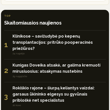
TOP
Skaitomiausios naujienos
Klinikose – savižudybė po kepenų
transplantacijos: pritrūko pooperacinės
1
priežiūros?
24 rugsėjo
Kunigas Doveika atsakė, ar galima kremuoti
2
mirusiuosius: atsakymas nustebins
29 rugpjūčio
Rokiškio rajone – šiurpą keliantys vaizdai:
garsaus ūkininko elgesys su gyvūnais
3
pribloškė net specialistus
20 kovo