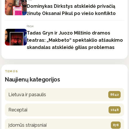
Dominykas Dirkstys atskleidė privačią
žinutę Oksanai Pikul po viešo konflikto
09:54
Tadas Gryn ir Juozo Miltinio dramos
teatras: „Makbeto“ spektaklio atšaukimo
skandalas atskleidė gilias problemas
TEMOS
Naujienų kategorijos
Lietuva ir pasaulis
8642
Receptai
1048
Įdomūs straipsniai
878