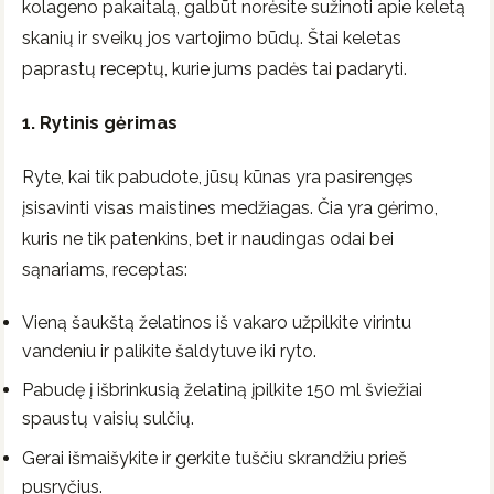
kolageno pakaitalą, galbūt norėsite sužinoti apie keletą
skanių ir sveikų jos vartojimo būdų. Štai keletas
paprastų receptų, kurie jums padės tai padaryti.
1. Rytinis gėrimas
Ryte, kai tik pabudote, jūsų kūnas yra pasirengęs
įsisavinti visas maistines medžiagas. Čia yra gėrimo,
kuris ne tik patenkins, bet ir naudingas odai bei
sąnariams, receptas:
Vieną šaukštą želatinos iš vakaro užpilkite virintu
vandeniu ir palikite šaldytuve iki ryto.
Pabudę į išbrinkusią želatiną įpilkite 150 ml šviežiai
spaustų vaisių sulčių.
Gerai išmaišykite ir gerkite tuščiu skrandžiu prieš
pusryčius.