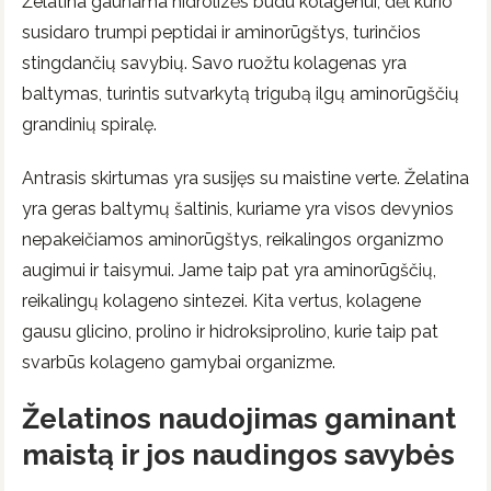
Želatina gaunama hidrolizės būdu kolagenui, dėl kurio
susidaro trumpi peptidai ir aminorūgštys, turinčios
stingdančių savybių. Savo ruožtu kolagenas yra
baltymas, turintis sutvarkytą trigubą ilgų aminorūgščių
grandinių spiralę.
Antrasis skirtumas yra susijęs su maistine verte. Želatina
yra geras baltymų šaltinis, kuriame yra visos devynios
nepakeičiamos aminorūgštys, reikalingos organizmo
augimui ir taisymui. Jame taip pat yra aminorūgščių,
reikalingų kolageno sintezei. Kita vertus, kolagene
gausu glicino, prolino ir hidroksiprolino, kurie taip pat
svarbūs kolageno gamybai organizme.
Želatinos naudojimas gaminant
maistą ir jos naudingos savybės