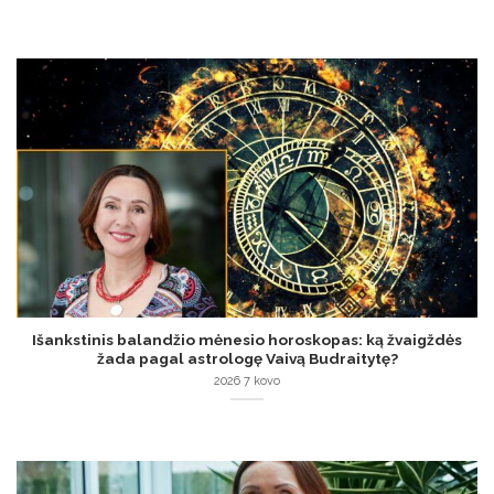
Išankstinis balandžio mėnesio horoskopas: ką žvaigždės
žada pagal astrologę Vaivą Budraitytę?
2026 7 kovo