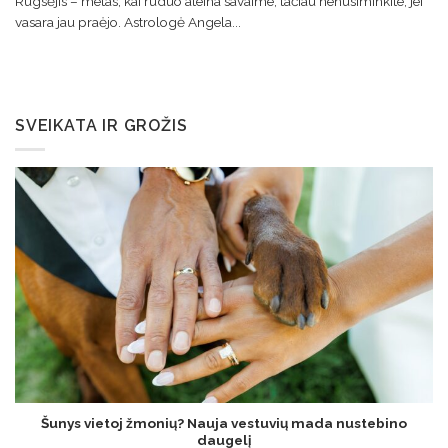
Rugsėjis – metas, kai ruduo ateina savaime, tačiau nenusiminkite, jei
vasara jau praėjo. Astrologė Angela...
SVEIKATA IR GROŽIS
Šunys vietoj žmonių? Nauja vestuvių mada nustebino
daugelį