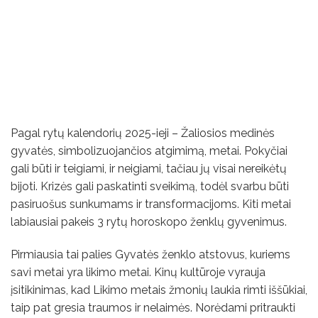
Pagal rytų kalendorių 2025-ieji – Žaliosios medinės
gyvatės, simbolizuojančios atgimimą, metai. Pokyčiai
gali būti ir teigiami, ir neigiami, tačiau jų visai nereikėtų
bijoti. Krizės gali paskatinti sveikimą, todėl svarbu būti
pasiruošus sunkumams ir transformacijoms. Kiti metai
labiausiai pakeis 3 rytų horoskopo ženklų gyvenimus.
Pirmiausia tai palies Gyvatės ženklo atstovus, kuriems
savi metai yra likimo metai. Kinų kultūroje vyrauja
įsitikinimas, kad Likimo metais žmonių laukia rimti iššūkiai,
taip pat gresia traumos ir nelaimės. Norėdami pritraukti