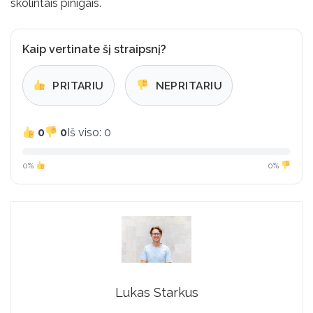
skolintais pinigais.
Kaip vertinate šį straipsnį?
PRITARIU
NEPRITARIU
0
0
Iš viso: 0
0%
0%
Lukas Starkus