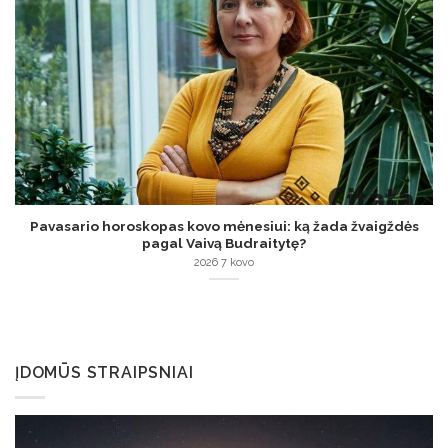
Pavasario horoskopas kovo mėnesiui: ką žada žvaigždės
pagal Vaivą Budraitytę?
2026 7 kovo
ĮDOMŪS STRAIPSNIAI