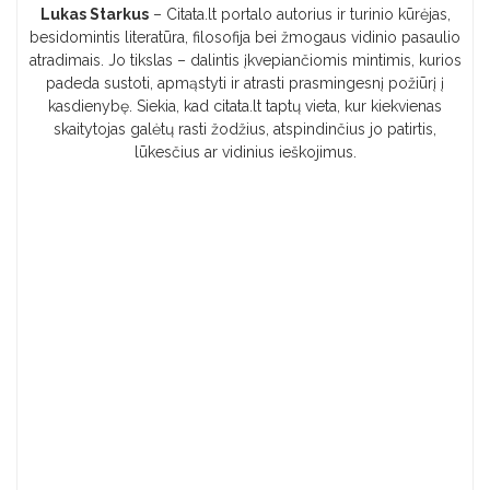
Lukas Starkus
– Citata.lt portalo autorius ir turinio kūrėjas,
besidomintis literatūra, filosofija bei žmogaus vidinio pasaulio
atradimais. Jo tikslas – dalintis įkvepiančiomis mintimis, kurios
padeda sustoti, apmąstyti ir atrasti prasmingesnį požiūrį į
kasdienybę. Siekia, kad citata.lt taptų vieta, kur kiekvienas
skaitytojas galėtų rasti žodžius, atspindinčius jo patirtis,
lūkesčius ar vidinius ieškojimus.