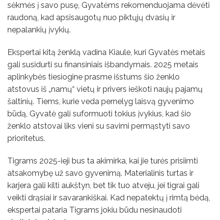
sėkmės į savo pusę, Gyvatėms rekomenduojama dėvėti
raudoną, kad apsisaugotų nuo piktųjų dvasių ir
nepalankių įvykių.
Ekspertai kitą ženklą vadina Kiaule, kuri Gyvatės metais
gali susidurti su finansiniais išbandymais. 2025 metais
aplinkybės tiesiogine prasme išstums šio ženklo
atstovus iš „namų“ vietų ir privers ieškoti naujų pajamų
šaltinių. Tiems, kurie veda pernelyg laisvą gyvenimo
būdą, Gyvatė gali suformuoti tokius įvykius, kad šio
ženklo atstovai liks vieni su savimi permąstyti savo
prioritetus.
Tigrams 2025-ieji bus ta akimirka, kai jie turės prisiimti
atsakomybę už savo gyvenimą. Materialinis turtas ir
karjera gali kilti aukštyn, bet tik tuo atveju, jei tigrai gali
veikti drąsiai ir savarankiškai. Kad nepatektų į rimtą bėdą,
ekspertai pataria Tigrams jokiu būdu nesinaudoti