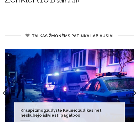
šeima
(11)
TAI KAS ŽMONĖMS PATINKA LABIAUSIAI
Algirdas Bartkus. Lietuvai tampa gyvybiškai
svarbu priartinti kuro kainas prie kaimynių