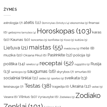
ŽYMĖS
ateitis
(11)
astrologija
(7)
finansai
ekonomika
(5)
Dominykas Dirkstys
(4)
Horoskopas
(103)
karas
(6)
gelbėjimo tarnybos
(4)
(10)
Kaunas
(10)
koncertas
(5)
konfliktai
(5)
Kovo
(5)
kultūra
(5)
maistas
(55)
Lietuva
(21)
meile
(8)
medicina
(5)
muzika
(10)
Pasirinkite
(12)
policija
(9)
Oksana Pikul
(6)
receptai
(52)
politika
(14)
Rusija
rugpjūtis
(5)
raketos
(4)
saugumas
(16)
(13)
skyrybos
(7)
smurtas
(6)
sankcijos
(5)
sveikata
(13)
socialiniai tinklai
(11)
sodas
(5)
sportas
(5)
Testas
(38)
Ukraina
(12)
teisėsauga
(7)
tragedija
(6)
vaikai
(5)
Zodiako
Vilnius
(10)
Vasara
(6)
Vyriausybė
(6)
Zodiakas
(5)
Zenklai
(101)