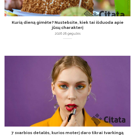
Kurią dieną gimėte? Nustebsite, kiek tai išduoda apie
jūsų charakterį
2026 28 gegužės
7 svarbios detalės, kurios moterį daro tikrai tvarkingą