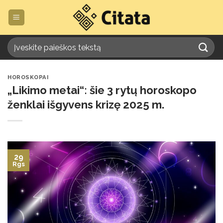
Skip
to
content
HOROSKOPAI
„Likimo metai“: šie 3 rytų horoskopo
ženklai išgyvens krizę 2025 m.
29
Rgs