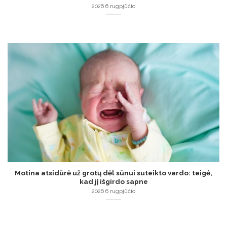
2026 6 rugpjūčio
Motina atsidūrė už grotų dėl sūnui suteikto vardo: teigė,
kad jį išgirdo sapne
2026 6 rugpjūčio