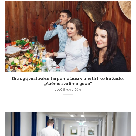
Draugų vestuvėse tai pamačiusi vilnietė liko be žado:
„Apėmė svetima gėda“
2026 6 rugpjūčio