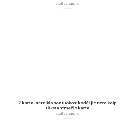
2026 24 vasario
Z kartai nereikia santuokos: kodėl jie nėra kaip
tūkstantmečio karta
2026 24 vasario