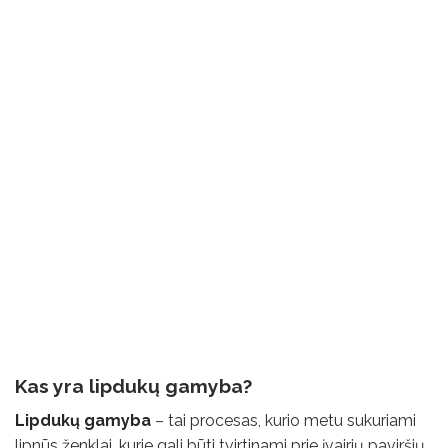
Kas yra lipdukų gamyba?
Lipdukų gamyba
– tai procesas, kurio metu sukuriami
lipnūs ženklai, kurie gali būti tvirtinami prie įvairių paviršių.