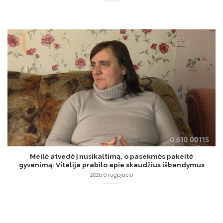
Meilė atvedė į nusikaltimą, o pasekmės pakeitė
gyvenimą: Vitalija prabilo apie skaudžius išbandymus
2026 6 rugpjūčio