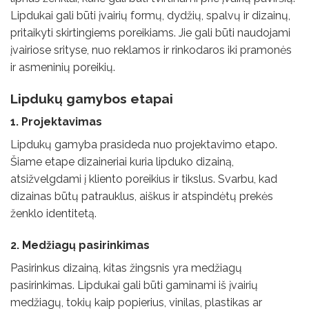
Lipdukai gali būti įvairių formų, dydžių, spalvų ir dizainų,
pritaikyti skirtingiems poreikiams. Jie gali būti naudojami
įvairiose srityse, nuo reklamos ir rinkodaros iki pramonės
ir asmeninių poreikių.
Lipdukų gamybos etapai
1. Projektavimas
Lipdukų gamyba prasideda nuo projektavimo etapo.
Šiame etape dizaineriai kuria lipduko dizainą,
atsižvelgdami į kliento poreikius ir tikslus. Svarbu, kad
dizainas būtų patrauklus, aiškus ir atspindėtų prekės
ženklo identitetą.
2. Medžiagų pasirinkimas
Pasirinkus dizainą, kitas žingsnis yra medžiagų
pasirinkimas. Lipdukai gali būti gaminami iš įvairių
medžiagų, tokių kaip popierius, vinilas, plastikas ar