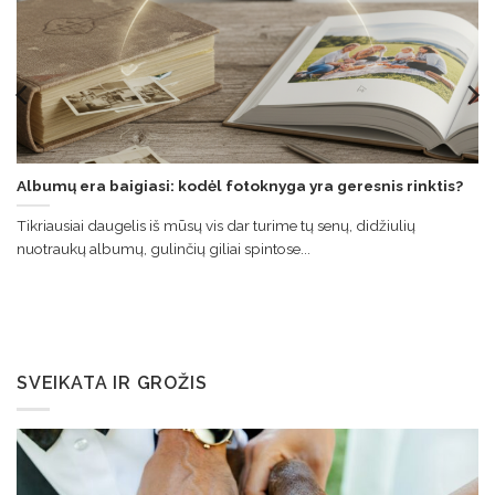
Albumų era baigiasi: kodėl fotoknyga yra geresnis rinktis?
Tikriausiai daugelis iš mūsų vis dar turime tų senų, didžiulių
nuotraukų albumų, gulinčių giliai spintose...
SVEIKATA IR GROŽIS