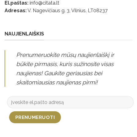
El.paštas:
info@citata.lt
Adresas:
V. Nagevičiaus g. 3, Vilnius, LT
08237
NAUJIENLAIŠKIS
Prenumeruokite mūsų naujienlaiškį ir
būkite pirmasis, kuris sužinosite visas
naujienas! Gaukite geriausias bei
skaitomiausias naujienas pirmi!