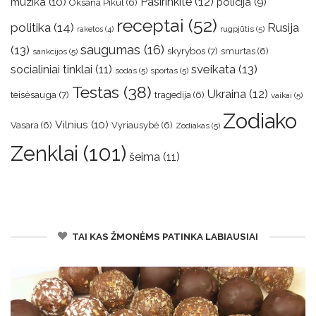
muzika
(10)
Pasirinkite
(12)
policija
(9)
Oksana Pikul
(6)
receptai
(52)
politika
(14)
Rusija
rugpjūtis
(5)
raketos
(4)
saugumas
(16)
(13)
skyrybos
(7)
smurtas
(6)
sankcijos
(5)
sveikata
(13)
socialiniai tinklai
(11)
sodas
(5)
sportas
(5)
Testas
(38)
Ukraina
(12)
teisėsauga
(7)
tragedija
(6)
vaikai
(5)
Zodiako
Vilnius
(10)
Vasara
(6)
Vyriausybė
(6)
Zodiakas
(5)
Zenklai
(101)
šeima
(11)
TAI KAS ŽMONĖMS PATINKA LABIAUSIAI