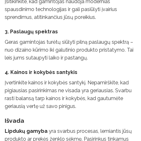
Įsitikinkite, kad gamintojas naudoja modernias
spausdinimo technologijas ir gali pasiūlyti įvairius
sprendimus, atitinkančius jūsų poreikius.
3. Paslaugų spektras
Geras gamintojas turėtų siūlyti pilną paslaugų spektrą –
nuo dizaino kūrimo iki galutinio produkto pristatymo. Tai
leis jums sutaupyti laiko ir pastangų.
4. Kainos ir kokybės santykis
Įvertinkite kainos ir kokybės santykį. Nepamirškite, kad
pigiausias pasirinkimas ne visada yra geriausias. Svarbu
rasti balansą tarp kainos ir kokybės, kad gautumėte
geriausią vertę už savo pinigus.
Išvada
Lipdukų gamyba
yra svarbus procesas, lemiantis jūsų
produkto ar prekės ženklo sėkmę. Pasirinkus tinkamus