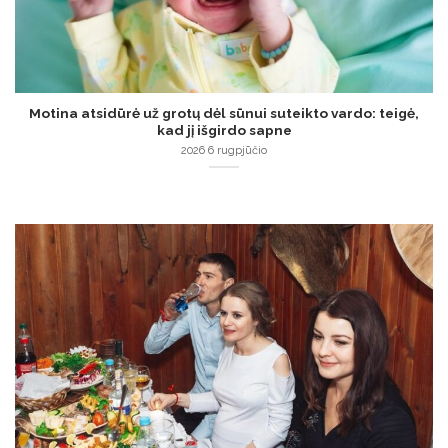
Motina atsidūrė už grotų dėl sūnui suteikto vardo: teigė,
kad jį išgirdo sapne
2026 6 rugpjūčio