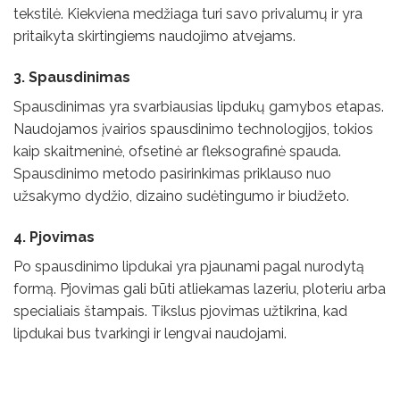
tekstilė. Kiekviena medžiaga turi savo privalumų ir yra
pritaikyta skirtingiems naudojimo atvejams.
3. Spausdinimas
Spausdinimas yra svarbiausias lipdukų gamybos etapas.
Naudojamos įvairios spausdinimo technologijos, tokios
kaip skaitmeninė, ofsetinė ar fleksografinė spauda.
Spausdinimo metodo pasirinkimas priklauso nuo
užsakymo dydžio, dizaino sudėtingumo ir biudžeto.
4. Pjovimas
Po spausdinimo lipdukai yra pjaunami pagal nurodytą
formą. Pjovimas gali būti atliekamas lazeriu, ploteriu arba
specialiais štampais. Tikslus pjovimas užtikrina, kad
lipdukai bus tvarkingi ir lengvai naudojami.