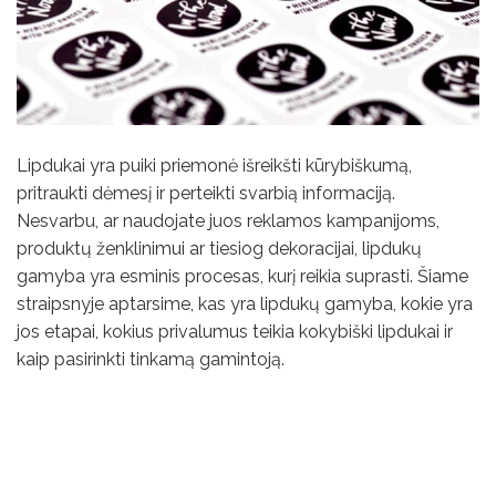
Lipdukai yra puiki priemonė išreikšti kūrybiškumą,
pritraukti dėmesį ir perteikti svarbią informaciją.
Nesvarbu, ar naudojate juos reklamos kampanijoms,
produktų ženklinimui ar tiesiog dekoracijai, lipdukų
gamyba yra esminis procesas, kurį reikia suprasti. Šiame
straipsnyje aptarsime, kas yra lipdukų gamyba, kokie yra
jos etapai, kokius privalumus teikia kokybiški lipdukai ir
kaip pasirinkti tinkamą gamintoją.