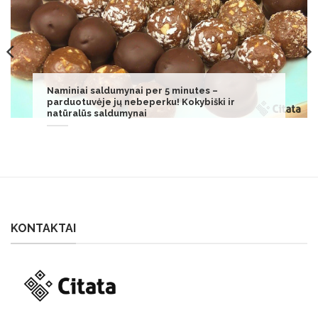
Kepimo kepimo paslaptys: kas kepama
pirmiausia – svogūnai ar morkos.
KONTAKTAI