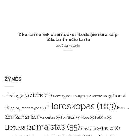
Z kartai nereikia santuokos: kodėl jie nėra kaip
tūkstantmečio karta
2026 24 vasario
ŽYMĖS
ateitis
(11)
astrologija
(7)
finansai
ekonomika
(5)
Dominykas Dirkstys
(4)
Horoskopas
(103)
karas
(6)
gelbėjimo tarnybos
(4)
(10)
Kaunas
(10)
koncertas
(5)
konfliktai
(5)
Kovo
(5)
kultūra
(5)
maistas
(55)
Lietuva
(21)
meile
(8)
medicina
(5)