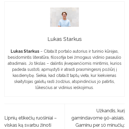
Lukas Starkus
Lukas Starkus
– Citata.lt portalo autorius ir turinio kūrėjas,
besidomintis literatūra, filosofija bei žmogaus vidinio pasaulio
atradimais. Jo tikslas – dalintis įkvepiančiomis mintimis, kurios
padeda sustoti, apmąstyti ir atrasti prasmingesnį požiūrį į
kasdienybę. Siekia, kad citata.lt taptų vieta, kur kiekvienas
skaitytojas galėtų rasti žodžius, atspindinčius jo patirtis,
lūkesčius ar vidinius ieškojimus.
Užkandis, kurį
Lipnių etikečių ruošiniai –
gamindavome 90-aisiais.
viskas ką svarbu žinoti
Gaminu per 10 minučių: