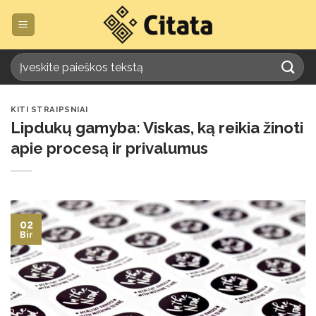
Skip
to
content
KITI STRAIPSNIAI
Lipdukų gamyba: Viskas, ką reikia žinoti
apie procesą ir privalumus
02
Bir