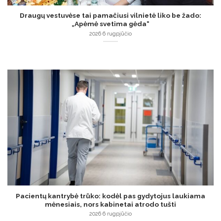
Draugų vestuvėse tai pamačiusi vilnietė liko be žado:
„Apėmė svetima gėda“
2026 6 rugpjūčio
Pacientų kantrybė trūko: kodėl pas gydytojus laukiama
mėnesiais, nors kabinetai atrodo tušti
2026 6 rugpjūčio