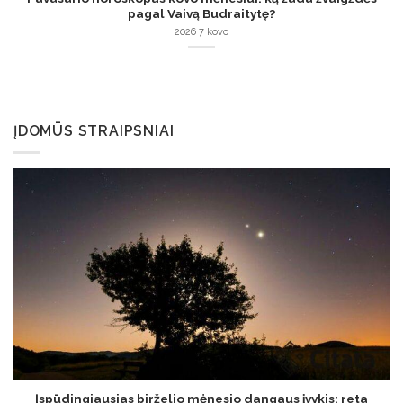
pagal Vaivą Budraitytę?
2026 7 kovo
ĮDOMŪS STRAIPSNIAI
Įspūdingiausias birželio mėnesio dangaus įvykis: reta