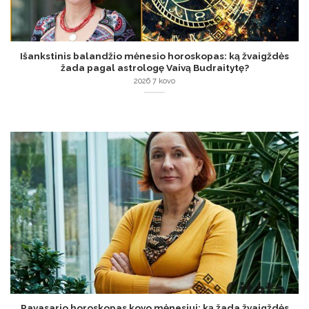
Išankstinis balandžio mėnesio horoskopas: ką žvaigždės
žada pagal astrologę Vaivą Budraitytę?
2026 7 kovo
Pavasario horoskopas kovo mėnesiui: ką žada žvaigždės