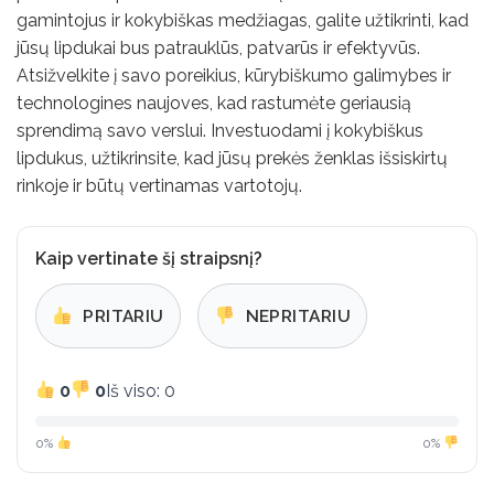
gamintojus ir kokybiškas medžiagas, galite užtikrinti, kad
jūsų lipdukai bus patrauklūs, patvarūs ir efektyvūs.
Atsižvelkite į savo poreikius, kūrybiškumo galimybes ir
technologines naujoves, kad rastumėte geriausią
sprendimą savo verslui. Investuodami į kokybiškus
lipdukus, užtikrinsite, kad jūsų prekės ženklas išsiskirtų
rinkoje ir būtų vertinamas vartotojų.
Kaip vertinate šį straipsnį?
PRITARIU
NEPRITARIU
0
0
Iš viso: 0
0%
0%