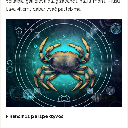
pokalbiai gali įžiebti daug žadančių naujų įmonių – jūsų
įtaka kitiems dabar ypač pastebima.
Finansinės perspektyvos