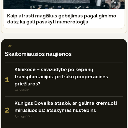
Kaip atrasti magiškus gebėjimus pagal gimimo
datą: ką gali pasakyti numerologija
TOP
Skaitomiausios naujienos
Klinikose – savižudybė po kepenų
transplantacijos: pritrūko pooperacinės
1
priežiūros?
24 rugsėjo
Kunigas Doveika atsakė, ar galima kremuoti
2
mirusiuosius: atsakymas nustebins
29 rugpjūčio