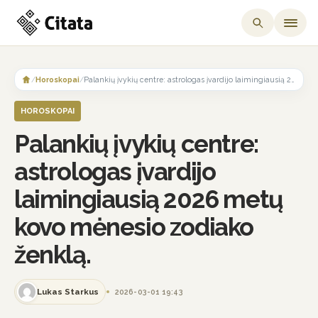
Skip
to
/
Horoskopai
/
Palankių įvykių centre: astrologas įvardijo laimingiausią 2026 metų kovo mėnesio zodiako ženklą.
content
HOROSKOPAI
Palankių įvykių centre:
astrologas įvardijo
laimingiausią 2026 metų
kovo mėnesio zodiako
ženklą.
Lukas Starkus
2026-03-01 19:43