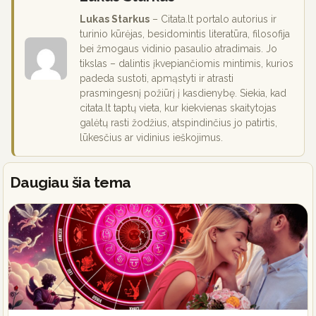
Lukas Starkus
– Citata.lt portalo autorius ir
turinio kūrėjas, besidomintis literatūra, filosofija
bei žmogaus vidinio pasaulio atradimais. Jo
tikslas – dalintis įkvepiančiomis mintimis, kurios
padeda sustoti, apmąstyti ir atrasti
prasmingesnį požiūrį į kasdienybę. Siekia, kad
citata.lt taptų vieta, kur kiekvienas skaitytojas
galėtų rasti žodžius, atspindinčius jo patirtis,
lūkesčius ar vidinius ieškojimus.
Daugiau šia tema