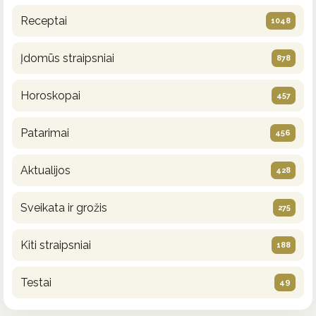
Receptai
1048
Įdomūs straipsniai
878
Horoskopai
457
Patarimai
456
Aktualijos
428
Sveikata ir grožis
275
Kiti straipsniai
188
Testai
49