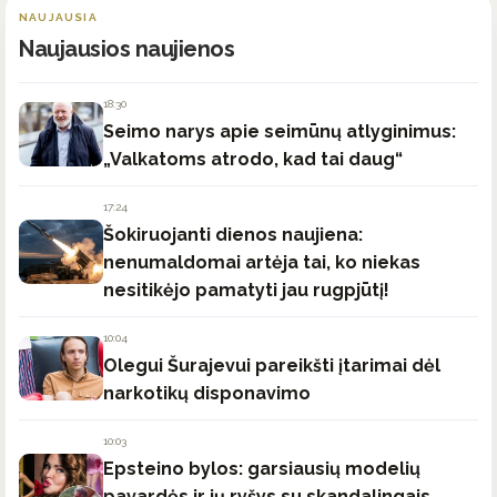
NAUJAUSIA
Naujausios naujienos
18:30
Seimo narys apie seimūnų atlyginimus:
„Valkatoms atrodo, kad tai daug“
17:24
Šokiruojanti dienos naujiena:
nenumaldomai artėja tai, ko niekas
nesitikėjo pamatyti jau rugpjūtį!
10:04
Olegui Šurajevui pareikšti įtarimai dėl
narkotikų disponavimo
10:03
Epsteino bylos: garsiausių modelių
pavardės ir jų ryšys su skandalingais