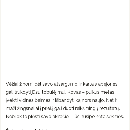
Vėžiai žinomi dėl savo atsargumo, ir kartais abejonės
gali trukdyti jūsų tobulėjimui. Kovas – puikus metas
įveikti vidines baimes ir išbandyti ką nors naujo. Net ir
maži žingsneliai į priekį gali duoti reikšmingų rezultatų.
Nebijokite plėsti savo akiračio – jūs nusipelnėte sėkmės.