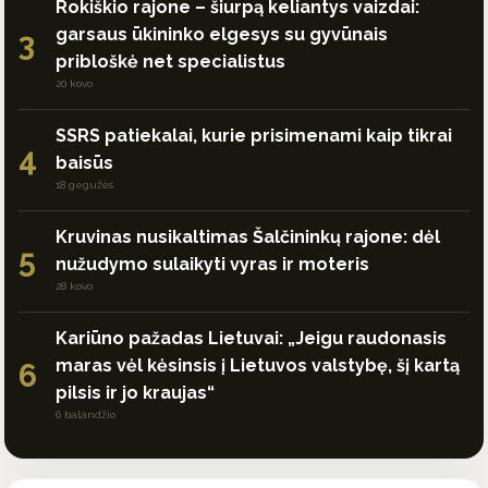
Rokiškio rajone – šiurpą keliantys vaizdai:
garsaus ūkininko elgesys su gyvūnais
3
pribloškė net specialistus
20 kovo
SSRS patiekalai, kurie prisimenami kaip tikrai
4
baisūs
18 gegužės
Kruvinas nusikaltimas Šalčininkų rajone: dėl
5
nužudymo sulaikyti vyras ir moteris
28 kovo
Kariūno pažadas Lietuvai: „Jeigu raudonasis
maras vėl kėsinsis į Lietuvos valstybę, šį kartą
6
pilsis ir jo kraujas“
6 balandžio