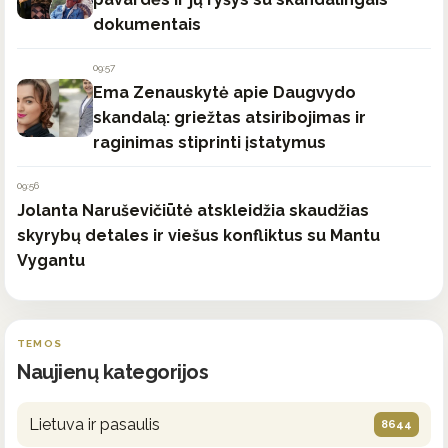
dokumentais
09:57
Ema Zenauskytė apie Daugvydo
skandalą: griežtas atsiribojimas ir
raginimas stiprinti įstatymus
09:56
Jolanta Naruševičiūtė atskleidžia skaudžias
skyrybų detales ir viešus konfliktus su Mantu
Vygantu
TEMOS
Naujienų kategorijos
Lietuva ir pasaulis
8644