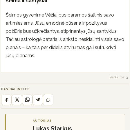
Šeima ir santykiai
Šeimos gyvenime Vėžiai bus paramos šaltinis savo
artimiesiems. Jūsų emocinė būsena ir pozityvus
požiūris bus užkrečiantys, stiprinantys jūsų santykius.
Tačiau astrologė pataria iš anksto nesidalinti visais savo
planais – kartais per didelis atvirumas gali sutrukdyti
jūsų planams.
Peržiūros: 3
PASIDALINKITE
AUTORIUS
Lukas Starkus