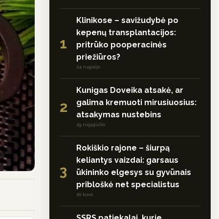
Klinikose – savižudybė po
kepenų transplantacijos:
1
pritrūko pooperacinės
priežiūros?
24 rugsėjo
Kunigas Doveika atsakė, ar
galima kremuoti mirusiuosius:
2
atsakymas nustebins
29 rugpjūčio
Rokiškio rajone – šiurpą
keliantys vaizdai: garsaus
3
ūkininko elgesys su gyvūnais
pribloškė net specialistus
20 kovo
SSRS patiekalai, kurie