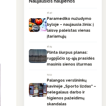
Naujausios naujienos
16:40
Paramediko nužudymo
byloje – naujausia žinia: į
laisvę paleistas vienas
įtariamųjų
16:29
Plinta šiurpus planas:
rugpjūčio 15-ąją prasidės
masinis sienos šturmas
15:53
Palangos verslininkų
kavinėje „Sporto lizdas“ –
nelegalaus darbo ir
higienos pažeidimų
skandalas