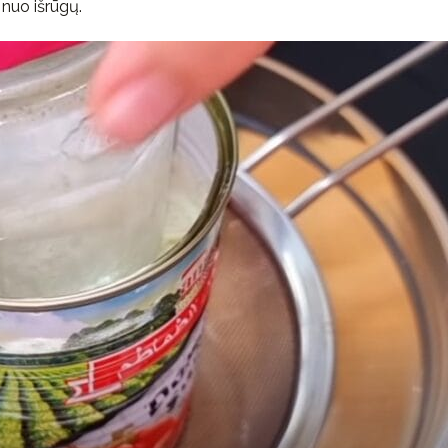
s nuo išrūgų.