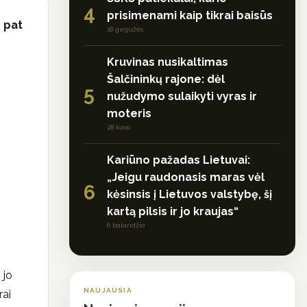
4
prisimenami kaip tikrai baisūs
p pat
18 gegužės
Kruvinas nusikaltimas
Šalčininkų rajone: dėl
5
nužudymo sulaikyti vyras ir
moteris
28 kovo
Kariūno pažadas Lietuvai:
„Jeigu raudonasis maras vėl
6
kėsinsis į Lietuvos valstybę, šį
kartą pilsis ir jo kraujas“
6 balandžio
 jo
NAUJAUSIA
rai