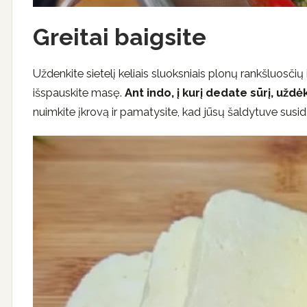
Greitai baigsite
Uždenkite sietelį keliais sluoksniais plonų rankšluosčių
išspauskite masę.
Ant indo, į kurį dedate sūrį, uždė
nuimkite įkrovą ir pamatysite, kad jūsų šaldytuve susida