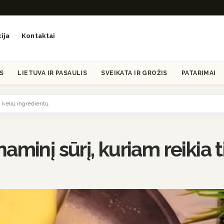
ija
Kontaktai
S
LIETUVA IR PASAULIS
SVEIKATA IR GROŽIS
PATARIMAI
k kelių ingredientų
minį sūrį, kuriam reikia t