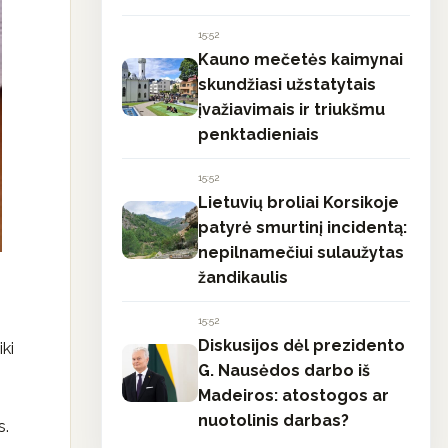
15:52
Kauno mečetės kaimynai
skundžiasi užstatytais
įvažiavimais ir triukšmu
penktadieniais
15:52
Lietuvių broliai Korsikoje
patyrė smurtinį incidentą:
nepilnamečiui sulaužytas
žandikaulis
15:52
Diskusijos dėl prezidento
iki
G. Nausėdos darbo iš
Madeiros: atostogos ar
nuotolinis darbas?
s.