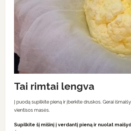
Tai rimtai lengva
Į puodą supilkite pieną ir įberkite druskos. Gerai išmaišy
vientisos masės.
Supilkite šį mišinį į verdantį pieną ir nuolat maišyd