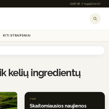
2026 08. 7 rugpjūčio 07.
KITI STRAIPSNIAI
ik kelių ingredientų
TOP
Skaitomiausios naujienos