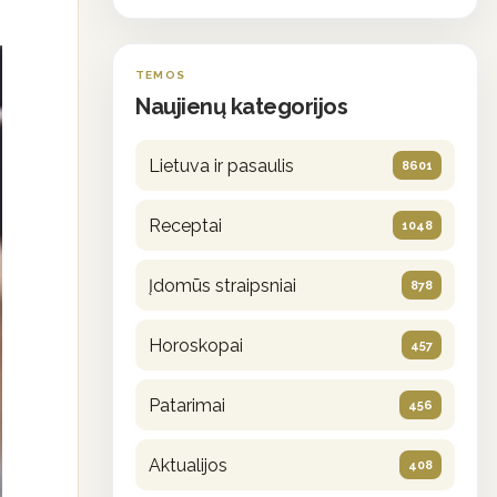
TEMOS
Naujienų kategorijos
Lietuva ir pasaulis
8601
Receptai
1048
Įdomūs straipsniai
878
Horoskopai
457
Patarimai
456
Aktualijos
408