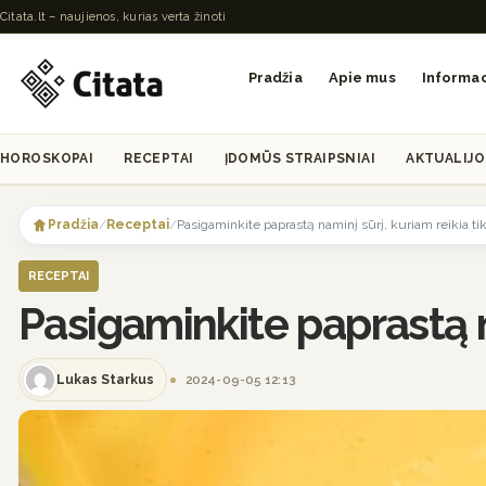
Citata.lt – naujienos, kurias verta žinoti
Pradžia
Apie mus
Informac
HOROSKOPAI
RECEPTAI
ĮDOMŪS STRAIPSNIAI
AKTUALIJO
Skip
to
Pradžia
/
Receptai
/
Pasigaminkite paprastą naminį sūrį, kuriam reikia ti
content
RECEPTAI
Pasigaminkite paprastą na
Lukas Starkus
2024-09-05 12:13