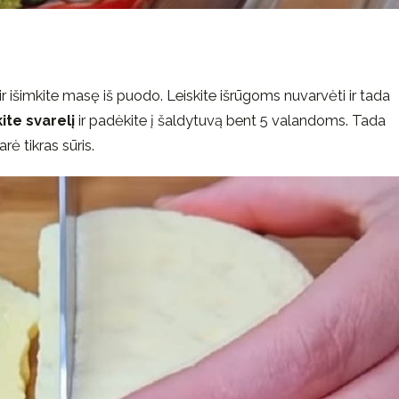
 ir išimkite masę iš puodo. Leiskite išrūgoms nuvarvėti ir tada
kite svarelį
ir padėkite į šaldytuvą bent 5 valandoms. Tada
rė tikras sūris.