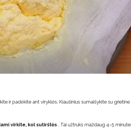
kite ir padėkite ant viryklės. Kiaušinius sumaišykite su grietine 
ami virkite, kol sutirštės
. Tai užtruks maždaug 4–5 minute