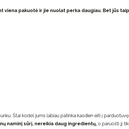
viena pakuotė ir jie nuolat perka daugiau. Bet jūs tai
 sunku. Štai kodėl jums labiau patinka kasdien eiti į parduotuvę
nų naminį sūrį, nereikia daug ingredientų,
o paruošti jį tik