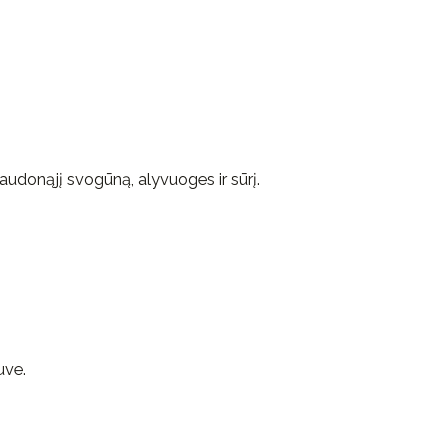
udonąjį svogūną, alyvuoges ir sūrį.
uve.