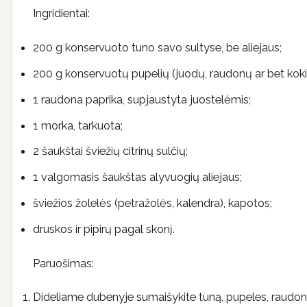
Ingridientai:
200 g konservuoto tuno savo sultyse, be aliejaus;
200 g konservuotų pupelių (juodų, raudonų ar bet kokių
1 raudona paprika, supjaustyta juostelėmis;
1 morka, tarkuota;
2 šaukštai šviežių citrinų sulčių;
1 valgomasis šaukštas alyvuogių aliejaus;
šviežios žolelės (petražolės, kalendra), kapotos;
druskos ir pipirų pagal skonį.
Paruošimas:
Dideliame dubenyje sumaišykite tuną, pupeles, raudonu