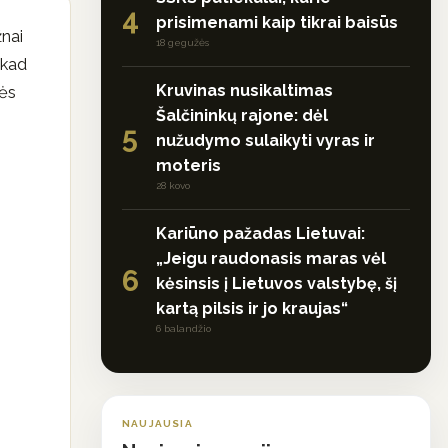
4
prisimenami kaip tikrai baisūs
žnai
18 gegužės
 kad
Kruvinas nusikaltimas
dės
Šalčininkų rajone: dėl
5
nužudymo sulaikyti vyras ir
moteris
28 kovo
Kariūno pažadas Lietuvai:
„Jeigu raudonasis maras vėl
6
kėsinsis į Lietuvos valstybę, šį
kartą pilsis ir jo kraujas“
6 balandžio
NAUJAUSIA