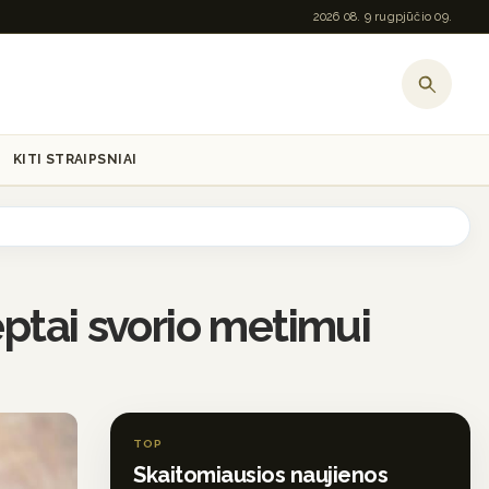
2026 08. 9 rugpjūčio 09.
KITI STRAIPSNIAI
eptai svorio metimui
TOP
Skaitomiausios naujienos