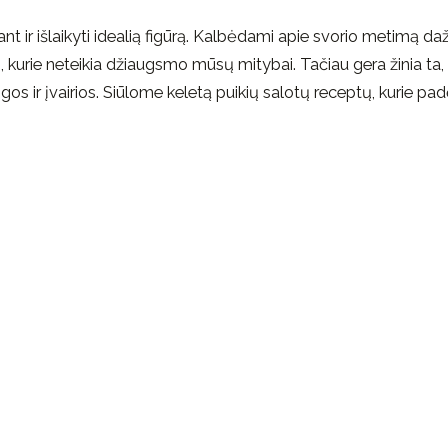
nt ir išlaikyti idealią figūrą. Kalbėdami apie svorio metimą da
 kurie neteikia džiaugsmo mūsų mitybai. Tačiau gera žinia ta,
ngos ir įvairios. Siūlome keletą puikių salotų receptų, kurie pa