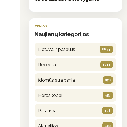
TEMOS
Naujienų kategorijos
Lietuva ir pasaulis
8644
Receptai
1048
Įdomūs straipsniai
878
Horoskopai
457
Patarimai
456
Aktualijos
428