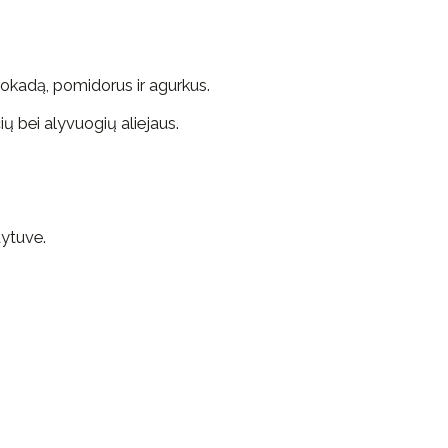
vokadą, pomidorus ir agurkus.
čių bei alyvuogių aliejaus.
dytuve.