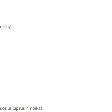
 kitų);
osius pipirus ir morkas.