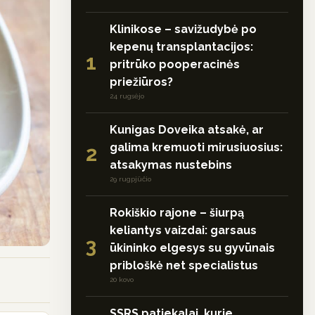
Klinikose – savižudybė po
kepenų transplantacijos:
1
pritrūko pooperacinės
priežiūros?
24 rugsėjo
Kunigas Doveika atsakė, ar
galima kremuoti mirusiuosius:
2
atsakymas nustebins
29 rugpjūčio
Rokiškio rajone – šiurpą
keliantys vaizdai: garsaus
3
ūkininko elgesys su gyvūnais
pribloškė net specialistus
20 kovo
SSRS patiekalai, kurie