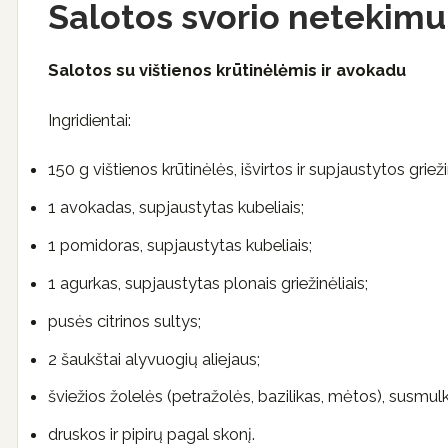
Salotos svorio netekimu
Salotos su vištienos krūtinėlėmis ir avokadu
Ingridientai:
150 g vištienos krūtinėlės, išvirtos ir supjaustytos grieži
1 avokadas, supjaustytas kubeliais;
1 pomidoras, supjaustytas kubeliais;
1 agurkas, supjaustytas plonais griežinėliais;
pusės citrinos sultys;
2 šaukštai alyvuogių aliejaus;
šviežios žolelės (petražolės, bazilikas, mėtos), susmulk
druskos ir pipirų pagal skonį.