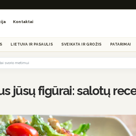
ija
Kontaktai
S
LIETUVA IR PASAULIS
SVEIKATA IR GROŽIS
PATARIMAI
tai svorio metimui
s jūsų figūrai: salotų rec