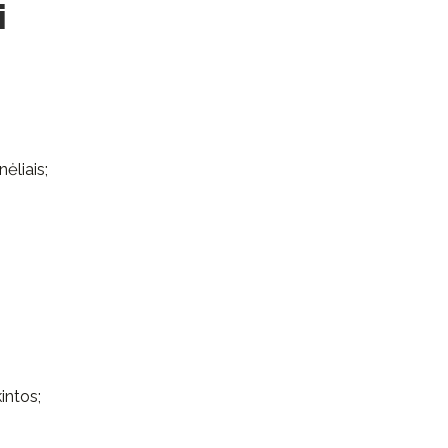
i
nėliais;
intos;