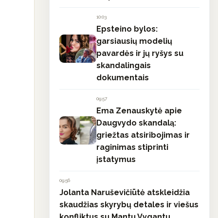
10:03
Epsteino bylos:
garsiausių modelių
pavardės ir jų ryšys su
skandalingais
dokumentais
09:57
Ema Zenauskytė apie
Daugvydo skandalą:
griežtas atsiribojimas ir
raginimas stiprinti
įstatymus
09:56
Jolanta Naruševičiūtė atskleidžia
skaudžias skyrybų detales ir viešus
konfliktus su Mantu Vygantu