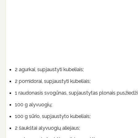
2 agurkai, supjaustyti kubeliais;
2 pomidorai, supjaustyti kubeliais;
1 raudonasis svogūnas, supjaustytas plonais pusžiedžia
100 g alyvuogių;
100 g sūrio, supjaustyto kubeliais;
2 šaukštai alyvuogių aliejaus;