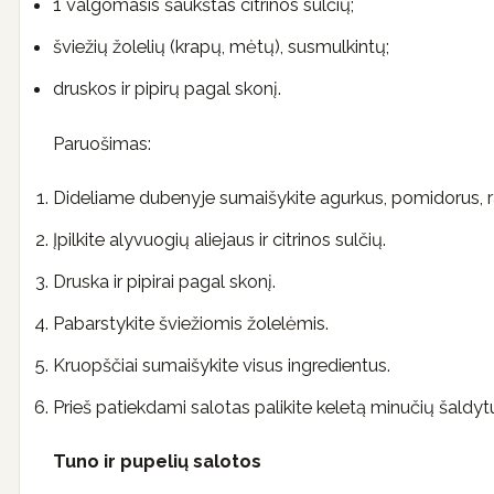
1 valgomasis šaukštas citrinos sulčių;
šviežių žolelių (krapų, mėtų), susmulkintų;
druskos ir pipirų pagal skonį.
Paruošimas:
Dideliame dubenyje sumaišykite agurkus, pomidorus, ra
Įpilkite alyvuogių aliejaus ir citrinos sulčių.
Druska ir pipirai pagal skonį.
Pabarstykite šviežiomis žolelėmis.
Kruopščiai sumaišykite visus ingredientus.
Prieš patiekdami salotas palikite keletą minučių šaldyt
Tuno ir pupelių salotos