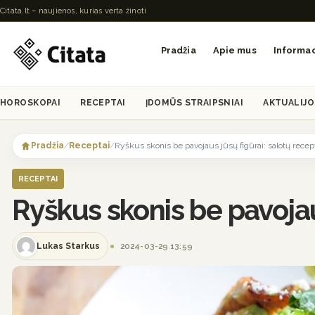
Citata.lt – naujienos, kurias verta žinoti
Pradžia
Apie mus
Informac
HOROSKOPAI
RECEPTAI
ĮDOMŪS STRAIPSNIAI
AKTUALIJO
Skip
to
Pradžia
/
Receptai
/
Ryškus skonis be pavojaus jūsų figūrai: salotų recep
content
RECEPTAI
Ryškus skonis be pavojau
Lukas Starkus
2024-03-29 13:59