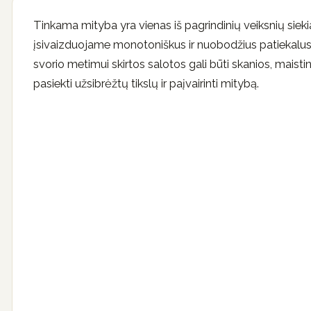
Tinkama mityba yra vienas iš pagrindinių veiksnių siekia
įsivaizduojame monotoniškus ir nuobodžius patiekalus,
svorio metimui skirtos salotos gali būti skanios, maisti
pasiekti užsibrėžtų tikslų ir paįvairinti mitybą.