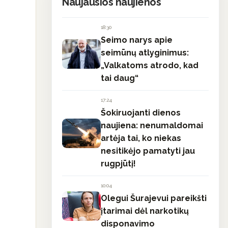
Naujausios naujienos
18:30
Seimo narys apie
seimūnų atlyginimus:
„Valkatoms atrodo, kad
tai daug“
17:24
Šokiruojanti dienos
naujiena: nenumaldomai
artėja tai, ko niekas
nesitikėjo pamatyti jau
rugpjūtį!
10:04
Olegui Šurajevui pareikšti
įtarimai dėl narkotikų
disponavimo