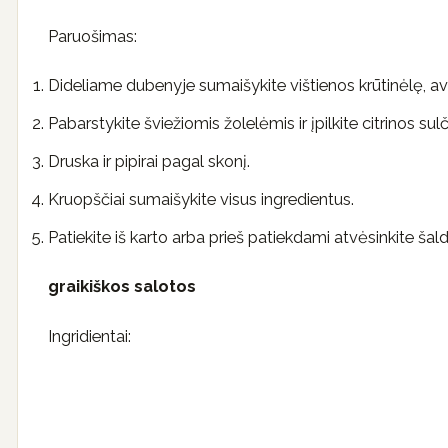
Paruošimas:
Dideliame dubenyje sumaišykite vištienos krūtinėlę, a
Pabarstykite šviežiomis žolelėmis ir įpilkite citrinos sul
Druska ir pipirai pagal skonį.
Kruopščiai sumaišykite visus ingredientus.
Patiekite iš karto arba prieš patiekdami atvėsinkite šal
graikiškos salotos
Ingridientai: