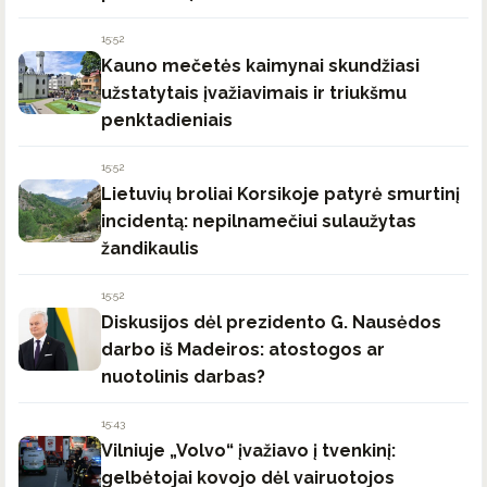
15:52
Kauno mečetės kaimynai skundžiasi
užstatytais įvažiavimais ir triukšmu
penktadieniais
15:52
Lietuvių broliai Korsikoje patyrė smurtinį
incidentą: nepilnamečiui sulaužytas
žandikaulis
15:52
Diskusijos dėl prezidento G. Nausėdos
darbo iš Madeiros: atostogos ar
nuotolinis darbas?
15:43
Vilniuje „Volvo“ įvažiavo į tvenkinį:
gelbėtojai kovojo dėl vairuotojos