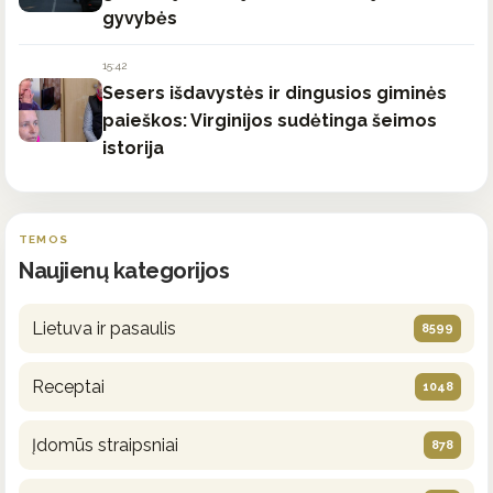
gyvybės
15:42
Sesers išdavystės ir dingusios giminės
paieškos: Virginijos sudėtinga šeimos
istorija
TEMOS
Naujienų kategorijos
Lietuva ir pasaulis
8599
Receptai
1048
Įdomūs straipsniai
878