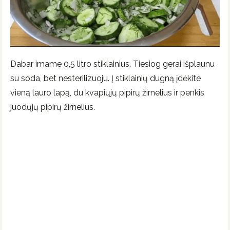
Dabar imame 0,5 litro stiklainius. Tiesiog gerai išplaunu
su soda, bet nesterilizuoju. Į stiklainių dugną įdėkite
vieną lauro lapą, du kvapiųjų pipirų žirnelius ir penkis
juodųjų pipirų žirnelius.