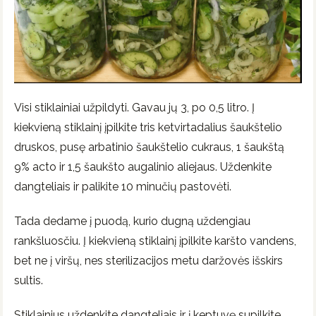
Visi stiklainiai užpildyti. Gavau jų 3, po 0,5 litro. Į
kiekvieną stiklainį įpilkite tris ketvirtadalius šaukštelio
druskos, pusę arbatinio šaukštelio cukraus, 1 šaukštą
9% acto ir 1,5 šaukšto augalinio aliejaus. Uždenkite
dangteliais ir palikite 10 minučių pastovėti.
Tada dedame į puodą, kurio dugną uždengiau
rankšluosčiu. Į kiekvieną stiklainį įpilkite karšto vandens,
bet ne į viršų, nes sterilizacijos metu daržovės išskirs
sultis.
Stiklainius uždenkite dangteliais ir į keptuvę supilkite