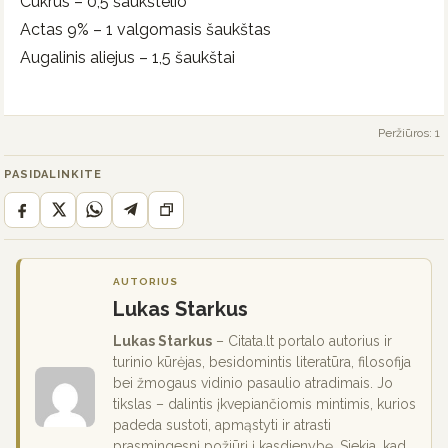
Cukrus – 0,5 šaukštelio
Actas 9% – 1 valgomasis šaukštas
Augalinis aliejus – 1,5 šaukštai
Peržiūros: 1
PASIDALINKITE
AUTORIUS
Lukas Starkus
Lukas Starkus
– Citata.lt portalo autorius ir
turinio kūrėjas, besidomintis literatūra, filosofija
bei žmogaus vidinio pasaulio atradimais. Jo
tikslas – dalintis įkvepiančiomis mintimis, kurios
padeda sustoti, apmąstyti ir atrasti
prasmingesnį požiūrį į kasdienybę. Siekia, kad