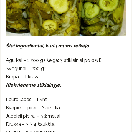
Štai ingredientai, kurių mums reikėjo:
Agurkai – 1 200 g (išeiga: 3 stiklainiai po 0,5 l)
Svogūnai – 200 gr
Krapai – 1 krūva
Kiekviename stiklainyje:
Lauro lapas – 1 vnt
Kvapieji pipirai – 2 žirneliai
Juodieji pipirai – 5 žirneliai
Druska – 3 \ 4 šaukštai