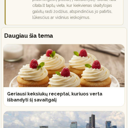
citata.lt taptų vieta, kur kiekvienas skaitytojas
galėtų rasti žodžius, atspindinčius jo patirtis,
lūkesčius ar vidinius ieškojimus.
Daugiau šia tema
Geriausi keksiukų receptai, kuriuos verta
išbandyti šį savaitgalį