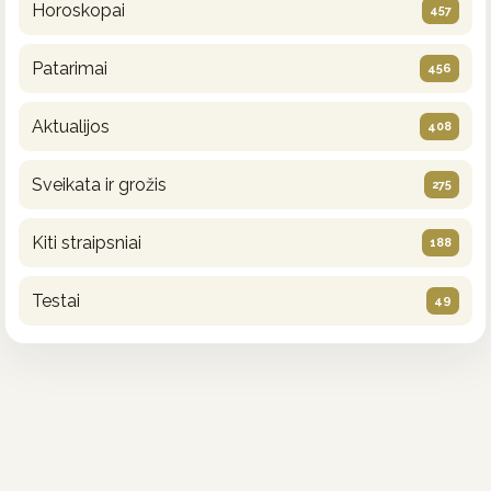
Horoskopai
457
Patarimai
456
Aktualijos
408
Sveikata ir grožis
275
Kiti straipsniai
188
Testai
49