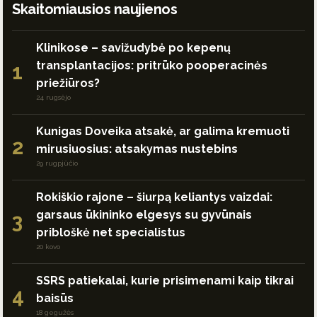
Skaitomiausios naujienos
Klinikose – savižudybė po kepenų
transplantacijos: pritrūko pooperacinės
1
priežiūros?
24 rugsėjo
Kunigas Doveika atsakė, ar galima kremuoti
2
mirusiuosius: atsakymas nustebins
29 rugpjūčio
Rokiškio rajone – šiurpą keliantys vaizdai:
garsaus ūkininko elgesys su gyvūnais
3
pribloškė net specialistus
20 kovo
SSRS patiekalai, kurie prisimenami kaip tikrai
4
baisūs
18 gegužės