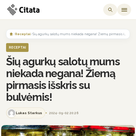
Skip
to
/
Receptai
/
Šių agurkų salotų mums niekada negana! Žiemą pirmasis išskris su bulvėmis!
content
RECEPTAI
Šių agurkų salotų mums
niekada negana! Žiemą
pirmasis išskris su
bulvėmis!
Lukas Starkus
2024-09-02 20:26