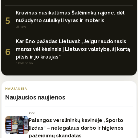
Kruvinas nusikaltimas Šalčininkų rajone: dėl
5
nužudymo sulaikyti vyras ir moteris
28 kovo
Kariūno pažadas Lietuvai: „Jeigu raudonasis
maras vėl kėsinsis į Lietuvos valstybę, šį kartą
6
pilsis ir jo kraujas“
6 balandžio
NAUJAUSIA
Naujausios naujienos
15:53
Palangos verslininkų kavinėje „Sporto
lizdas“ – nelegalaus darbo ir higienos
pažeidimų skandalas