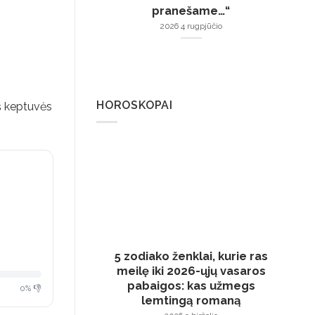
pranešame…“
2026 4 rugpjūčio
HOROSKOPAI
iš keptuvės
5 zodiako ženklai, kurie ras
meilę iki 2026-ųjų vasaros
pabaigos: kas užmegs
0% 👎
lemtingą romaną