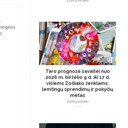
2026 9 birželio
o
smingesnį
jo
Taro prognozė savaitei nuo
2026 m. birželio 9 d. iki 17 d.
visiems Zodiako ženklams:
lemtingų sprendimų ir pokyčių
metas
2026 9 birželio