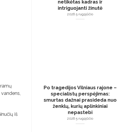
netikėtas kadras ir
intriguojanti žinutė
2026 5 rugpjūčio
 gramų
Po tragedijos Vilniaus rajone –
i vandens,
specialistų perspėjimas:
smurtas dažnai prasideda nuo
ženklų, kurių aplinkiniai
nepastebi
inučių iš
2026 5 rugpjūčio