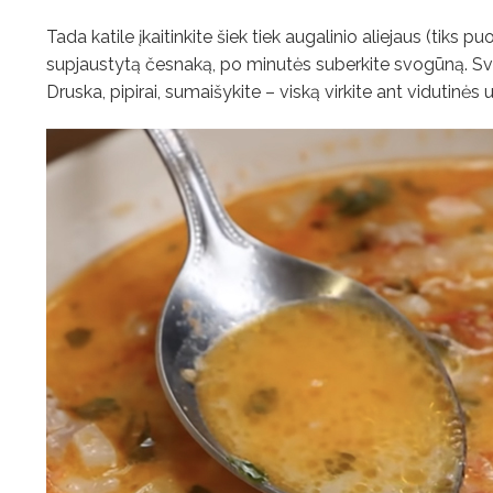
Tada katile įkaitinkite šiek tiek augalinio aliejaus (tiks 
supjaustytą česnaką, po minutės suberkite svogūną. Svo
Druska, pipirai, sumaišykite – viską virkite ant vidutinės