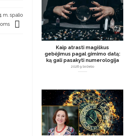
4 m. spalio
enoms
Kaip atrasti magiškus
gebėjimus pagal gimimo datą:
ką gali pasakyti numerologija
2026 9 birželio