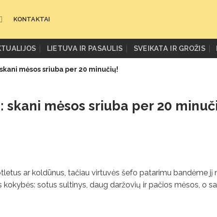
KONTAKTAI
KTUALIJOS
LIETUVA IR PASAULIS
SVEIKATA IR GROŽIS
 skani mėsos sriuba per 20 minučių!
: skani mėsos sriuba per 20 minuč
etus ar koldūnus, tačiau virtuvės šefo patarimu bandėme jį 
ės kokybės: sotus sultinys, daug daržovių ir pačios mėsos, o s