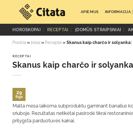
Skip
to
APIE MUS
INFORMACIJA
content
HOROSKOPAI
RECEPTAI
ĮDOMŪS STRAIPSNIAI
A
Pradžia
»
Įrašai
»
Receptai
»
Skanus kaip charčo ir solyanka:
RECEPTAI
Skanus kaip charčo ir solyanka
29
Rgs
Malta mėsa laikoma subproduktu gaminant banalius kotl
sriuboje. Rezultatas netikėtai pasirodė tikrai restoranin
prilygsta parduotuvės kainai.