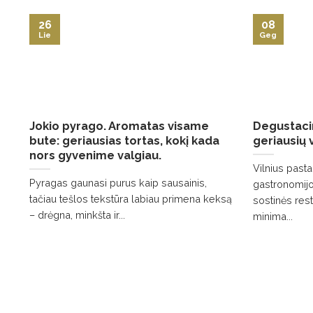
26
08
Lie
Geg
Jokio pyrago. Aromatas visame
Degustacin
bute: geriausias tortas, kokį kada
geriausių 
nors gyvenime valgiau.
Vilnius pasta
Pyragas gaunasi purus kaip sausainis,
gastronomijo
tačiau tešlos tekstūra labiau primena keksą
sostinės res
– drėgna, minkšta ir...
minima...