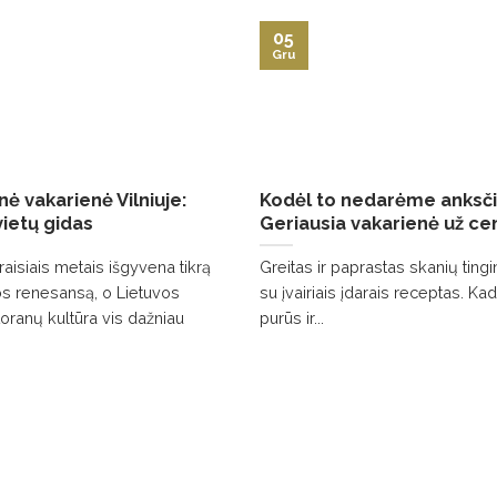
05
Gru
ė vakarienė Vilniuje:
Kodėl to nedarėme anksč
vietų gidas
Geriausia vakarienė už ce
raisiais metais išgyvena tikrą
Greitas ir paprastas skanių ting
s renesansą, o Lietuvos
su įvairiais įdarais receptas. Kad
toranų kultūra vis dažniau
purūs ir...