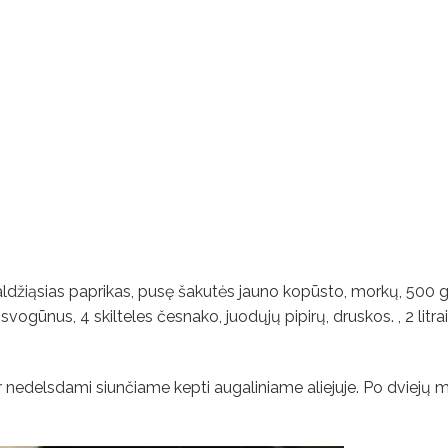
ldžiąsias paprikas, pusę šakutės jauno kopūsto, morkų, 500
ogūnus, 4 skilteles česnako, juodųjų pipirų, druskos. , 2 litra
nedelsdami siunčiame kepti augaliniame aliejuje. Po dviejų m