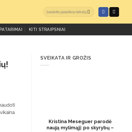
PATARIMAI
KITI STRAIPSNIAI
SVEIKATA IR GROŽIS
ių!
naudoti
avikaina
Kristina Meseguer parodė
naują mylimąjį: po skyrybų –