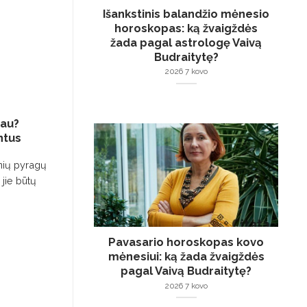
Išankstinis balandžio mėnesio
02
0
horoskopas: ką žvaigždės
Rgs
L
žada pagal astrologę Vaivą
Budraitytę?
2026 7 kovo
iau?
Skanūs ir sveiki pusryčiai per 3
Ka
ntus
minutes.
py
inių pyragų
Tunas yra jūrinė žuvis, kuri yra baltymų,
Des
 jie būtų
vitaminų ir mineralų šaltinis. Jame yra
gri
aukštos kokybės...
jum
tei
Pavasario horoskopas kovo
mėnesiui: ką žada žvaigždės
pagal Vaivą Budraitytę?
2026 7 kovo