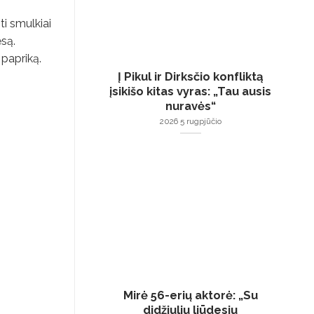
ti smulkiai
są.
 papriką.
Į Pikul ir Dirksčio konfliktą
įsikišo kitas vyras: „Tau ausis
nuravės“
2026 5 rugpjūčio
Mirė 56-erių aktorė: „Su
didžiuliu liūdesiu