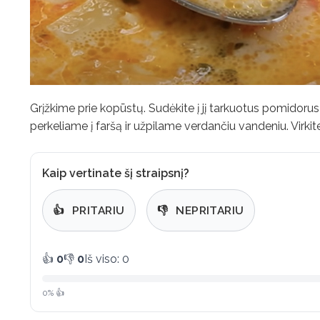
Grįžkime prie kopūstų. Sudėkite į jį tarkuotus pomidorus 
perkeliame į faršą ir užpilame verdančiu vandeniu. Virkit
Kaip vertinate šį straipsnį?
👍
PRITARIU
👎
NEPRITARIU
👍
0
👎
0
Iš viso: 0
0% 👍