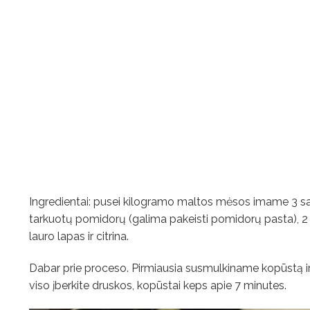
Ingredientai: pusei kilogramo maltos mėsos imame 3 sa
tarkuotų pomidorų (galima pakeisti pomidorų pasta), 2 sv
lauro lapas ir citrina.
Dabar prie proceso. Pirmiausia susmulkiname kopūstą ir 
viso įberkite druskos, kopūstai keps apie 7 minutes.