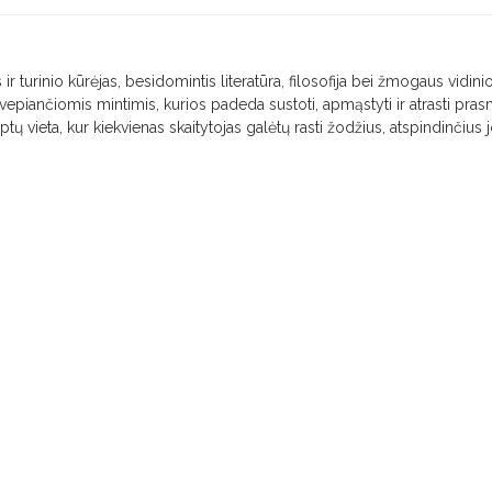
 ir turinio kūrėjas, besidomintis literatūra, filosofija bei žmogaus vidini
 įkvepiančiomis mintimis, kurios padeda sustoti, apmąstyti ir atrasti pra
taptų vieta, kur kiekvienas skaitytojas galėtų rasti žodžius, atspindinčius 