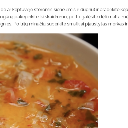
puode ar keptuvėje storomis sienelėmis ir dugnu) ir pradėkite kep
gūną pakepinkite iki skaidrumo, po to galėsite dėti maltą mė
 ugnies. Po trijų minučių suberkite smulkiai pjaustytas morkas ir