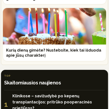
Kurią dieną gimėte? Nustebsite, kiek tai išduoda
apie jūsų charakterį
TOP
Skaitomiausios naujienos
Klinikose – savižudybė po kepenų
transplantacijos: pritrūko pooperacinės
1
priežiūros?