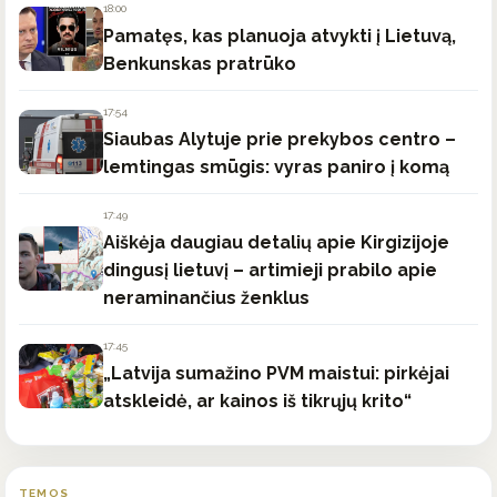
18:00
Pamatęs, kas planuoja atvykti į Lietuvą,
Benkunskas pratrūko
17:54
Siaubas Alytuje prie prekybos centro –
lemtingas smūgis: vyras paniro į komą
17:49
Aiškėja daugiau detalių apie Kirgizijoje
dingusį lietuvį – artimieji prabilo apie
neraminančius ženklus
17:45
„Latvija sumažino PVM maistui: pirkėjai
atskleidė, ar kainos iš tikrųjų krito“
TEMOS