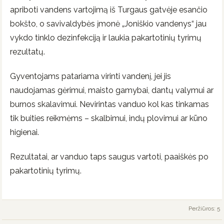
apriboti vandens vartojimą iš Turgaus gatvėje esančio
bokšto, o savivaldybės įmonė „Joniškio vandenys“ jau
vykdo tinklo dezinfekciją ir laukia pakartotinių tyrimų
rezultatų.
Gyventojams patariama virinti vandenį, jei jis
naudojamas gėrimui, maisto gamybai, dantų valymui ar
burnos skalavimui. Nevirintas vanduo kol kas tinkamas
tik buities reikmėms – skalbimui, indų plovimui ar kūno
higienai.
Rezultatai, ar vanduo taps saugus vartoti, paaiškės po
pakartotinių tyrimų.
Peržiūros: 5