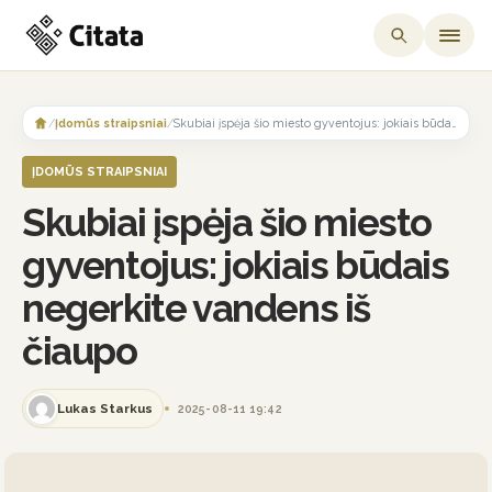
Skip
to
/
Įdomūs straipsniai
/
Skubiai įspėja šio miesto gyventojus: jokiais būdais negerkite vandens iš čiaupo
content
ĮDOMŪS STRAIPSNIAI
Skubiai įspėja šio miesto
gyventojus: jokiais būdais
negerkite vandens iš
čiaupo
Lukas Starkus
2025-08-11 19:42