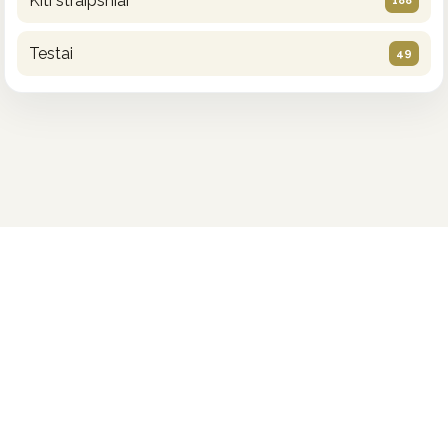
Kiti straipsniai
188
Testai
49