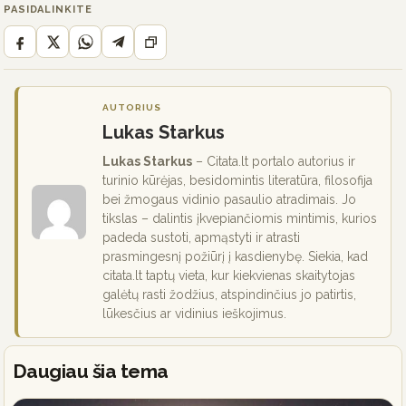
PASIDALINKITE
AUTORIUS
Lukas Starkus
Lukas Starkus
– Citata.lt portalo autorius ir
turinio kūrėjas, besidomintis literatūra, filosofija
bei žmogaus vidinio pasaulio atradimais. Jo
tikslas – dalintis įkvepiančiomis mintimis, kurios
padeda sustoti, apmąstyti ir atrasti
prasmingesnį požiūrį į kasdienybę. Siekia, kad
citata.lt taptų vieta, kur kiekvienas skaitytojas
galėtų rasti žodžius, atspindinčius jo patirtis,
lūkesčius ar vidinius ieškojimus.
Daugiau šia tema