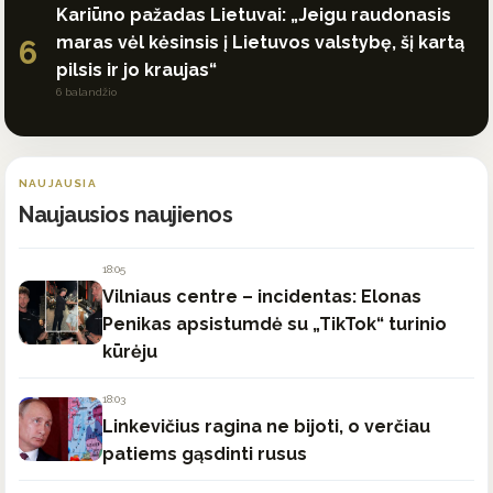
Kariūno pažadas Lietuvai: „Jeigu raudonasis
maras vėl kėsinsis į Lietuvos valstybę, šį kartą
6
pilsis ir jo kraujas“
6 balandžio
NAUJAUSIA
Naujausios naujienos
18:05
Vilniaus centre – incidentas: Elonas
Penikas apsistumdė su „TikTok“ turinio
kūrėju
18:03
Linkevičius ragina ne bijoti, o verčiau
patiems gąsdinti rusus