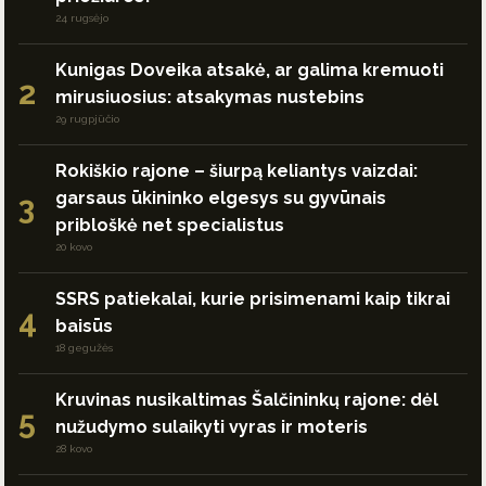
24 rugsėjo
Kunigas Doveika atsakė, ar galima kremuoti
2
mirusiuosius: atsakymas nustebins
29 rugpjūčio
Rokiškio rajone – šiurpą keliantys vaizdai:
garsaus ūkininko elgesys su gyvūnais
3
pribloškė net specialistus
20 kovo
SSRS patiekalai, kurie prisimenami kaip tikrai
4
baisūs
18 gegužės
Kruvinas nusikaltimas Šalčininkų rajone: dėl
5
nužudymo sulaikyti vyras ir moteris
28 kovo