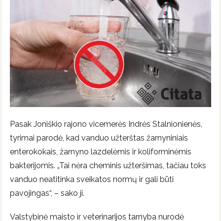
Pasak Joniškio rajono vicemerės Indrės Stalnionienės,
tyrimai parodė, kad vanduo užterštas žarnyniniais
enterokokais, žarnyno lazdelėmis ir koliforminėmis
bakterijomis. „Tai nėra cheminis užteršimas, tačiau toks
vanduo neatitinka sveikatos normų ir gali būti
pavojingas“, – sako ji.
Valstybinė maisto ir veterinarijos tarnyba nurodė