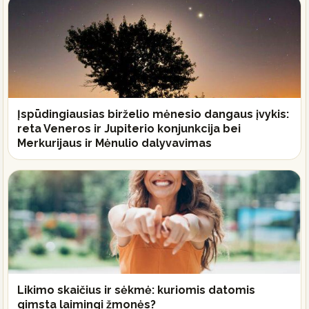
Įspūdingiausias birželio mėnesio dangaus įvykis:
reta Veneros ir Jupiterio konjunkcija bei
Merkurijaus ir Mėnulio dalyvavimas
Likimo skaičius ir sėkmė: kuriomis datomis
gimsta laimingi žmonės?