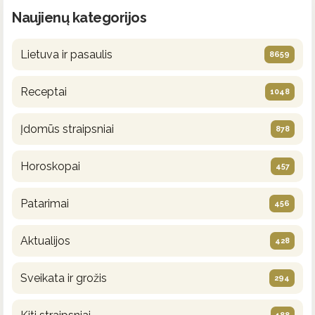
Naujienų kategorijos
Lietuva ir pasaulis
8659
Receptai
1048
Įdomūs straipsniai
878
Horoskopai
457
Patarimai
456
Aktualijos
428
Sveikata ir grožis
294