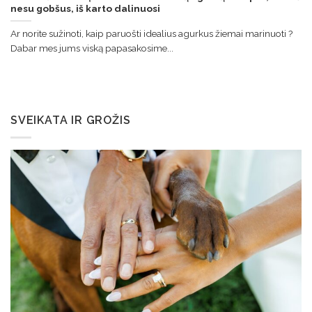
nesu gobšus, iš karto dalinuosi
Ar norite sužinoti, kaip paruošti idealius agurkus žiemai marinuoti ?
Dabar mes jums viską papasakosime...
SVEIKATA IR GROŽIS