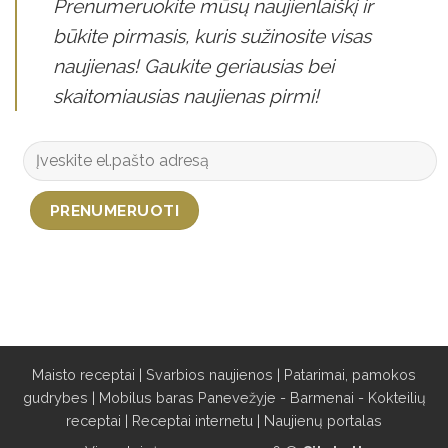
Prenumeruokite mūsų naujienlaiškį ir
būkite pirmasis, kuris sužinosite visas
naujienas! Gaukite geriausias bei
skaitomiausias naujienas pirmi!
Maisto receptai
|
Svarbios naujienos
|
Patarimai, pamokos
gudrybes
|
Mobilus baras Panevežyje - Barmenai - Kokteilių
receptai
|
Receptai internetu
|
Naujienų portalas