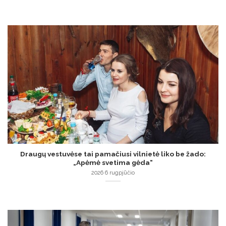
Draugų vestuvėse tai pamačiusi vilnietė liko be žado:
„Apėmė svetima gėda“
2026 6 rugpjūčio