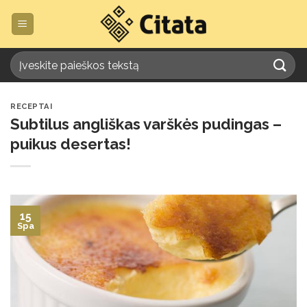
Skip
to
content
RECEPTAI
Subtilus angliškas varškės pudingas –
puikus desertas!
15
Spa