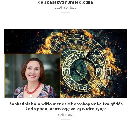
gali pasakyti numerologija
2026 9 birželio
Išankstinis balandžio mėnesio horoskopas: ką žvaigždės
žada pagal astrologę Vaivą Budraitytę?
2026 7 kovo