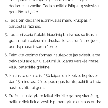
dedame su varške. Tada supilkite ištirpintą sviestą ir
gerai išmaišykite.
Tada ten dedame išbrinkusias manų kruopas ir
paruoštas razinas.
Tada mikseriu išplakti kiaušinių baltymus su likusiu
granuliuotu cukrumi ir druska. Toliau siunčiame juos į
bendrą masę ir sumaišome.
Paimkite kepimo formas ir sutepkite jas sviestu arba
bekvapiu augaliniu aliejumi. Jų įdaras varškės mase.
Viršų patepkite grietine.
Įkaitinkite orkaitę iki 250 laipsnių ir kepkite keptuves
dar 25 minutes. Dėl to pudingas turėtų pakilti, o tada
nusistovėti. Tai gerai.
Praėjus nustatytam laikui, išimkite gatavą skanėstą,
palikite šiek tiek atvėsti ir pabarstykite cukraus pudra