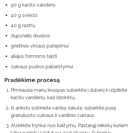
90 g karšto vandens
40 g sviesto
40 g razinų
žiupsnelis druskos
grietinės viršaus patepimui
aliejus formoms tepti
cukraus pudros pabarstymui
Pradėkime procesą
Pirmiausia manų kruopas suberkite į dubenį ir užpilkite
karštu vandeniu, kad išbrinktų.
Iš anksto sutrinkite varškę šakute, suberkite pusę
granuliuoto cukraus ir vanilinio cukraus.
Atskirkite trynius nuo baltymų. Pastarąjį reikėtų kuriam
laikui padėti į šaldytuvą, kad atvėstų. O trynius