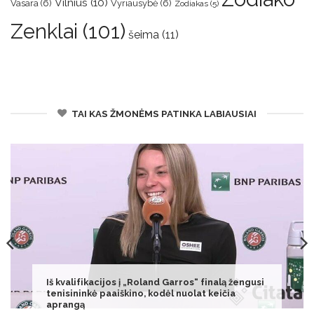
Vilnius
(10)
Vasara
(6)
Vyriausybė
(6)
Zodiakas
(5)
Zenklai
(101)
šeima
(11)
TAI KAS ŽMONĖMS PATINKA LABIAUSIAI
„Kaip bomba kokia nukrito, viskas nušvito“ –
vilniečiai ne juokais išsigando išgirdę griaustinį