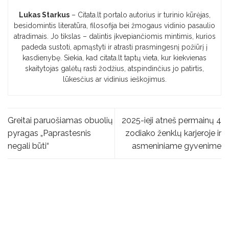
Lukas Starkus
– Citata.lt portalo autorius ir turinio kūrėjas,
besidomintis literatūra, filosofija bei žmogaus vidinio pasaulio
atradimais. Jo tikslas – dalintis įkvepiančiomis mintimis, kurios
padeda sustoti, apmąstyti ir atrasti prasmingesnį požiūrį į
kasdienybę. Siekia, kad citata.lt taptų vieta, kur kiekvienas
skaitytojas galėtų rasti žodžius, atspindinčius jo patirtis,
lūkesčius ar vidinius ieškojimus.
Greitai paruošiamas obuolių
2025-ieji atneš permainų 4
pyragas „Paprastesnis
zodiako ženklų karjeroje ir
negali būti“
asmeniniame gyvenime