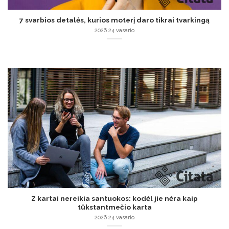
7 svarbios detalės, kurios moterį daro tikrai tvarkingą
2026 24 vasario
Z kartai nereikia santuokos: kodėl jie nėra kaip
tūkstantmečio karta
2026 24 vasario