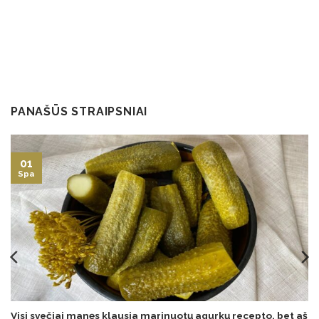
PANAŠŪS STRAIPSNIAI
01
Spa
Visi svečiai manęs klausia marinuotų agurkų recepto, bet aš