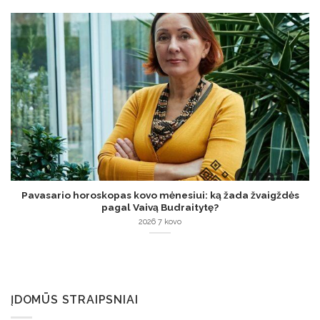
Pavasario horoskopas kovo mėnesiui: ką žada žvaigždės
pagal Vaivą Budraitytę?
2026 7 kovo
ĮDOMŪS STRAIPSNIAI