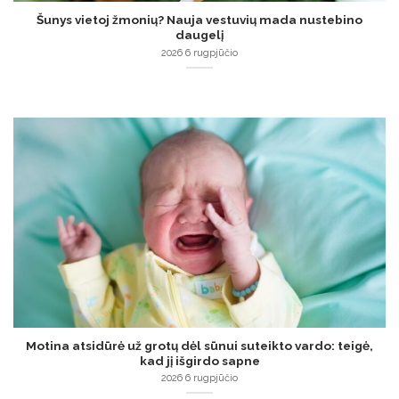
Šunys vietoj žmonių? Nauja vestuvių mada nustebino
daugelį
2026 6 rugpjūčio
Motina atsidūrė už grotų dėl sūnui suteikto vardo: teigė,
kad jį išgirdo sapne
2026 6 rugpjūčio