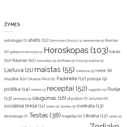
ŽYMĖS
ateitis
(11)
astrologija
(7)
finansai
ekonomika
(5)
Dominykas Dirkstys
(4)
Horoskopas
(103)
karas
(6)
gelbėjimo tarnybos
(4)
(10)
Kaunas
(10)
koncertas
(5)
konfliktai
(5)
Kovo
(5)
kultūra
(5)
maistas
(55)
Lietuva
(21)
meile
(8)
medicina
(5)
muzika
(10)
Pasirinkite
(12)
policija
(9)
Oksana Pikul
(6)
receptai
(52)
politika
(14)
Rusija
rugpjūtis
(5)
raketos
(4)
saugumas
(16)
(13)
skyrybos
(7)
smurtas
(6)
sankcijos
(5)
sveikata
(13)
socialiniai tinklai
(11)
sodas
(5)
sportas
(5)
Testas
(38)
Ukraina
(12)
teisėsauga
(7)
tragedija
(6)
vaikai
(5)
Zodiako