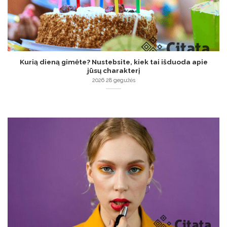
Kurią dieną gimėte? Nustebsite, kiek tai išduoda apie
jūsų charakterį
2026 28 gegužės