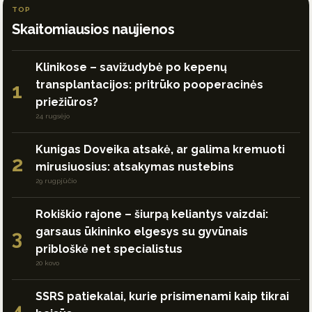
TOP
Skaitomiausios naujienos
Klinikose – savižudybė po kepenų
transplantacijos: pritrūko pooperacinės
1
priežiūros?
24 rugsėjo
Kunigas Doveika atsakė, ar galima kremuoti
2
mirusiuosius: atsakymas nustebins
29 rugpjūčio
Rokiškio rajone – šiurpą keliantys vaizdai:
garsaus ūkininko elgesys su gyvūnais
3
pribloškė net specialistus
20 kovo
SSRS patiekalai, kurie prisimenami kaip tikrai
4