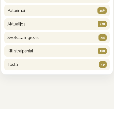
Patarimai
456
Aktualijos
428
Sveikata ir grožis
275
Kiti straipsniai
188
Testai
49