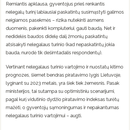
Remiantis apklausa, gyventojus prieš renkantis
nelegalų turinį labiausiai paskatintų susimąstyti galimos
neigiamos pasekmės – rizika nutekinti asmens
duomenis, pakenkti kompiuteriui, gauti baudą. Net ir
nedidelės baudos didelę dalį žmonių paskatintų
atsisakyti nelegalaus turinio (kad nepaskatintų jokia
bauda, nurodė tik dešimtadalis respondentų).
Vertinant nelegalaus turinio vartojimo ir nuostatų kitimo
prognozes, šiemet bendras piratavimo lygis Lietuvoje,
lyginant su 2023 metais, yra šiek tiek žemesnis. Pasak
ministerijos, tai sutampa su optimistiniu scenarijumi,
pagal kurį vidutinio dydžio piratavimo indeksas turėtų
mažėti, o gyventojų sąmoningumas ir nepakantumas
nelegalaus turinio vartojimui – augti.