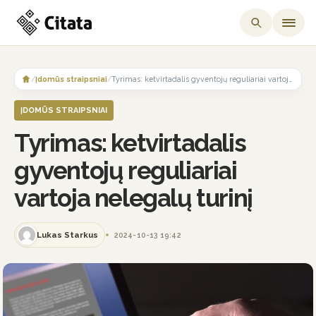
Skip
to
/
Įdomūs straipsniai
/
Tyrimas: ketvirtadalis gyventojų reguliariai vartoja nelegalų turinį
content
ĮDOMŪS STRAIPSNIAI
Tyrimas: ketvirtadalis
gyventojų reguliariai
vartoja nelegalų turinį
Lukas Starkus
2024-10-13 19:42