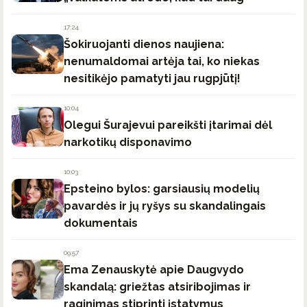
17:24
Šokiruojanti dienos naujiena:
nenumaldomai artėja tai, ko niekas
nesitikėjo pamatyti jau rugpjūtį!
10:04
Olegui Šurajevui pareikšti įtarimai dėl
narkotikų disponavimo
10:03
Epsteino bylos: garsiausių modelių
pavardės ir jų ryšys su skandalingais
dokumentais
09:57
Ema Zenauskytė apie Daugvydo
skandalą: griežtas atsiribojimas ir
raginimas stiprinti įstatymus