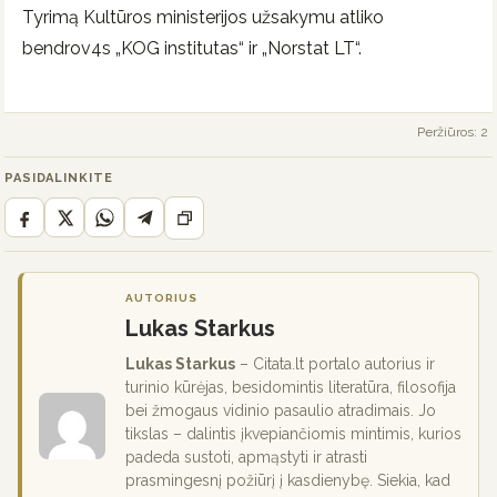
Tyrimą Kultūros ministerijos užsakymu atliko
bendrov4s „KOG institutas“ ir „Norstat LT“.
Peržiūros: 2
PASIDALINKITE
AUTORIUS
Lukas Starkus
Lukas Starkus
– Citata.lt portalo autorius ir
turinio kūrėjas, besidomintis literatūra, filosofija
bei žmogaus vidinio pasaulio atradimais. Jo
tikslas – dalintis įkvepiančiomis mintimis, kurios
padeda sustoti, apmąstyti ir atrasti
prasmingesnį požiūrį į kasdienybę. Siekia, kad