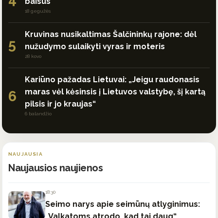
baisūs
18 gegužės
Kruvinas nusikaltimas Šalčininkų rajone: dėl
5
nužudymo sulaikyti vyras ir moteris
28 kovo
Kariūno pažadas Lietuvai: „Jeigu raudonasis
maras vėl kėsinsis į Lietuvos valstybę, šį kartą
6
pilsis ir jo kraujas“
6 balandžio
NAUJAUSIA
Naujausios naujienos
18:30
Seimo narys apie seimūnų atlyginimus:
„Valkatoms atrodo, kad tai daug“