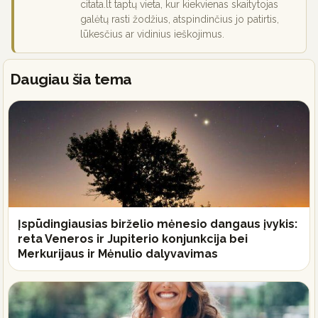
citata.lt taptų vieta, kur kiekvienas skaitytojas
galėtų rasti žodžius, atspindinčius jo patirtis,
lūkesčius ar vidinius ieškojimus.
Daugiau šia tema
Įspūdingiausias birželio mėnesio dangaus įvykis:
reta Veneros ir Jupiterio konjunkcija bei
Merkurijaus ir Mėnulio dalyvavimas