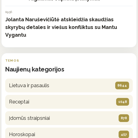
09:56
Jolanta Naruševičiūtė atskleidžia skaudžias
skyrybų detales ir viešus konfliktus su Mantu
Vygantu
TEMOS
Naujienų kategorijos
Lietuva ir pasaulis
8644
Receptai
1048
Įdomūs straipsniai
878
Horoskopai
457