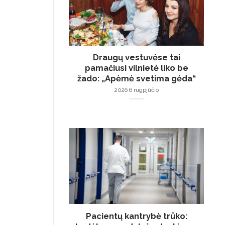
Draugų vestuvėse tai
pamačiusi vilnietė liko be
žado: „Apėmė svetima gėda“
2026 6 rugpjūčio
Pacientų kantrybė trūko: