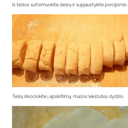
Iš tešlos suformuokite dešrą ir supjaustykite porcijomis.
Tešlą iškočiokite į apskritimą, mažos lėkštutės dydžio.