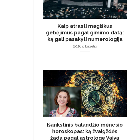
Kaip atrasti magiškus
gebėjimus pagal gimimo datą:
ką gali pasakyti numerologija
2026 9 birželio
Išankstinis balandžio mėnesio
horoskopas: ką žvaigždės
žada pagal astrologę Vaivą