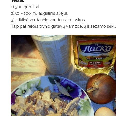
Tešlai:
1) 300 gr. miltai
2)50 – 100 ml. augalinis aliejus
3) stiklinė verdančio vandens ir druskos.
Taip pat reikės trynio gatavų vamzdelių ir sezamo sėkl