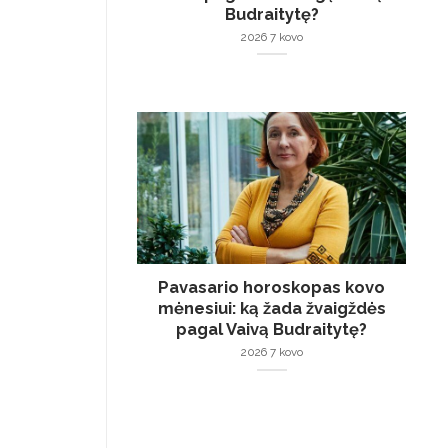
Budraitytę?
2026 7 kovo
Pavasario horoskopas kovo
mėnesiui: ką žada žvaigždės
pagal Vaivą Budraitytę?
2026 7 kovo