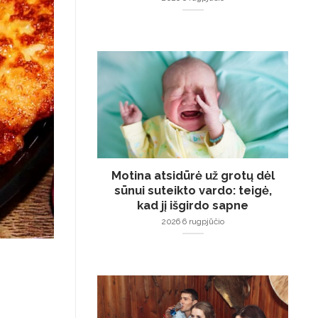
Motina atsidūrė už grotų dėl
sūnui suteikto vardo: teigė,
kad jį išgirdo sapne
2026 6 rugpjūčio