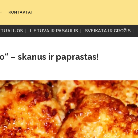
KONTAKTAI
KTUALIJOS
LIETUVA IR PASAULIS
SVEIKATA IR GROŽIS
o“ – skanus ir paprastas!