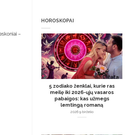
HOROSKOPAI
eskoniai –
5 zodiako ženklai, kurie ras
meilę iki 2026-ųjų vasaros
pabaigos: kas užmegs
lemtingą romaną
2026 9 birželio