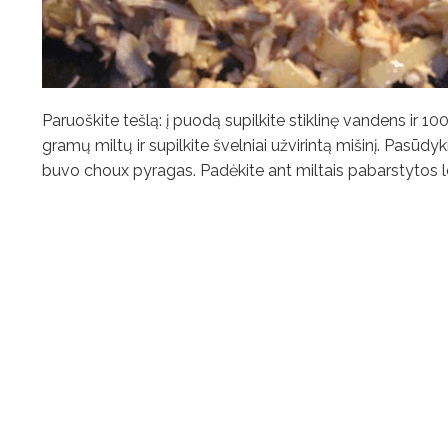
Paruoškite tešlą: į puodą supilkite stiklinę vandens ir 100
gramų miltų ir supilkite švelniai užvirintą mišinį. Pasūdy
buvo choux pyragas. Padėkite ant miltais pabarstytos lent