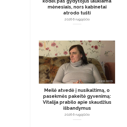
kodėl pas gydytojus laukiama
mėnesiais, nors kabinetai
atrodo tušti
2026 6 rugpjūčio
Meilė atvedė į nusikaltimą, o
pasekmės pakeitė gyvenimą:
Vitalija prabilo apie skaudžius
išbandymus
2026 6 rugpjūčio