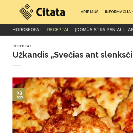
Skip
to
APIE MUS
INFORMACIJA
content
HOROSKOPAI
RECEPTAI
ĮDOMŪS STRAIPSNIAI
A
RECEPTAI
Užkandis „Svečias ant slenksči
03
Rgs