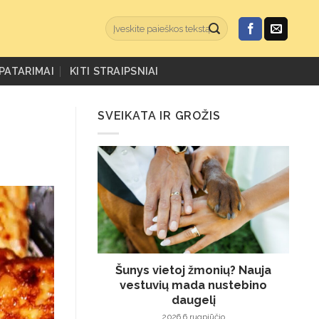
PATARIMAI
KITI STRAIPSNIAI
SVEIKATA IR GROŽIS
Šunys vietoj žmonių? Nauja
vestuvių mada nustebino
daugelį
2026 6 rugpjūčio