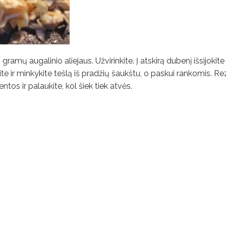
 gramų augalinio aliejaus. Užvirinkite. Į atskirą dubenį išsijokit
kite ir minkykite tešlą iš pradžių šaukštu, o paskui rankomis. R
os ir palaukite, kol šiek tiek atvės.