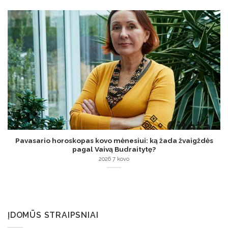
Pavasario horoskopas kovo mėnesiui: ką žada žvaigždės
pagal Vaivą Budraitytę?
2026 7 kovo
ĮDOMŪS STRAIPSNIAI