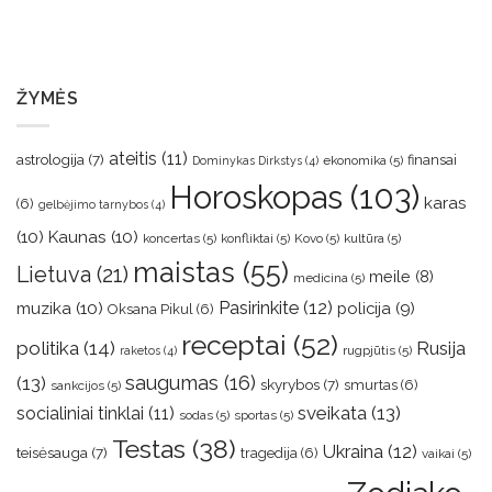
ŽYMĖS
ateitis
(11)
astrologija
(7)
finansai
ekonomika
(5)
Dominykas Dirkstys
(4)
Horoskopas
(103)
karas
(6)
gelbėjimo tarnybos
(4)
(10)
Kaunas
(10)
koncertas
(5)
konfliktai
(5)
Kovo
(5)
kultūra
(5)
maistas
(55)
Lietuva
(21)
meile
(8)
medicina
(5)
muzika
(10)
Pasirinkite
(12)
policija
(9)
Oksana Pikul
(6)
receptai
(52)
politika
(14)
Rusija
rugpjūtis
(5)
raketos
(4)
saugumas
(16)
(13)
skyrybos
(7)
smurtas
(6)
sankcijos
(5)
sveikata
(13)
socialiniai tinklai
(11)
sodas
(5)
sportas
(5)
Testas
(38)
Ukraina
(12)
teisėsauga
(7)
tragedija
(6)
vaikai
(5)