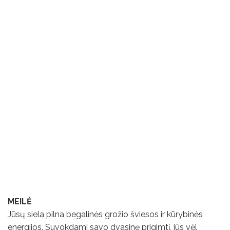
MEILĖ
Jūsų siela pilna begalinės grožio šviesos ir kūrybinės
energijos. Suvokdami savo dvasinę prigimtį, jūs vėl