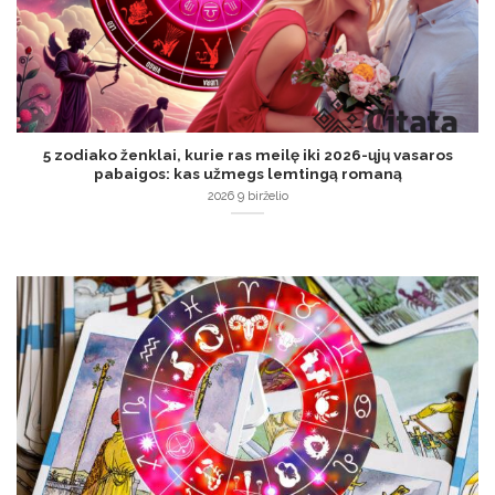
5 zodiako ženklai, kurie ras meilę iki 2026-ųjų vasaros
pabaigos: kas užmegs lemtingą romaną
2026 9 birželio