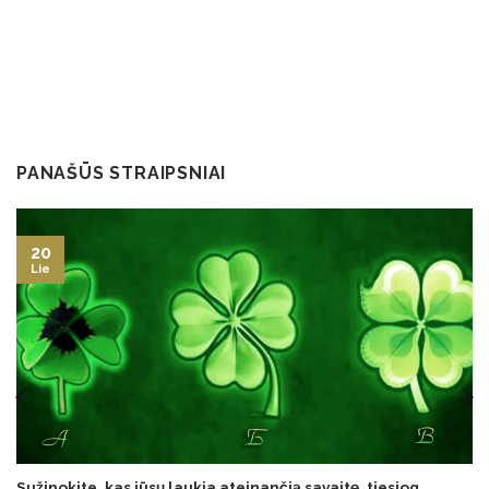
PANAŠŪS STRAIPSNIAI
20
Lie
Sužinokite, kas jūsų laukia ateinančią savaitę, tiesiog