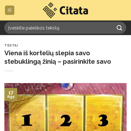
Skip
to
content
TESTAI
Viena iš kortelių slepia savo
stebuklingą žinią – pasirinkite savo
17
Rgs