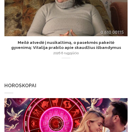
Meilė atvedė į nusikaltimą, o pasekmės pakeitė
gyvenimą: Vitalija prabilo apie skaudžius išbandymus
2026 6 rugpjūčio
HOROSKOPAI