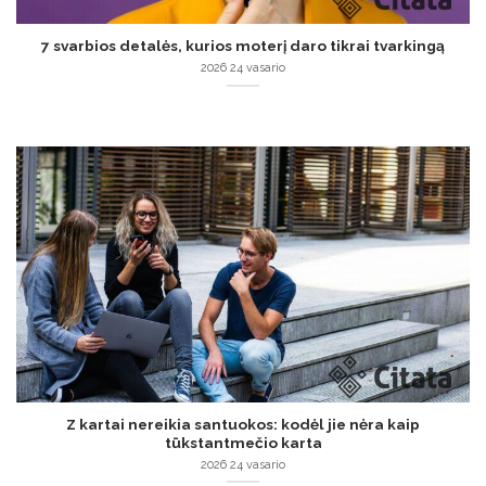
7 svarbios detalės, kurios moterį daro tikrai tvarkingą
2026 24 vasario
Z kartai nereikia santuokos: kodėl jie nėra kaip
tūkstantmečio karta
2026 24 vasario